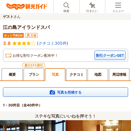
検索
行きたい
メニュー
ゲスト
さん
江の島アイランドスパ
ネット予約OK
王道
3.8
(
クチコミ305件
)
お得な割引クーポン配布中！
割引クーポンGET
最大33%割引
概要
プラン
写真
クチ
コミ
地図
周辺
情報
写真を投稿する
1 - 30件目
（全40件中）
ステキな写真にいいねを押そう！