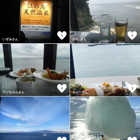
5
4
いずみさん
ひろ♪さん
4
3
ランちゃんさん
ロニーさん