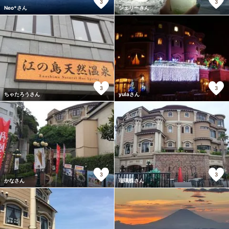
3
3
Neo*さん
シェリーさん
3
3
ちゃたろうさん
yulaさん
3
3
かなさん
瑠璃蝶さん