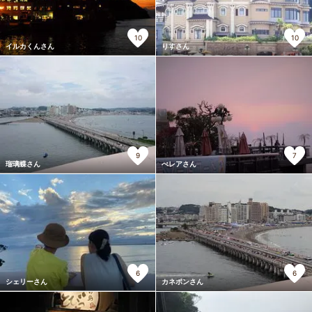
10
10
イルカくんさん
りすさん
9
7
瑠璃蝶さん
べレアさん
6
6
シェリーさん
カネポンさん