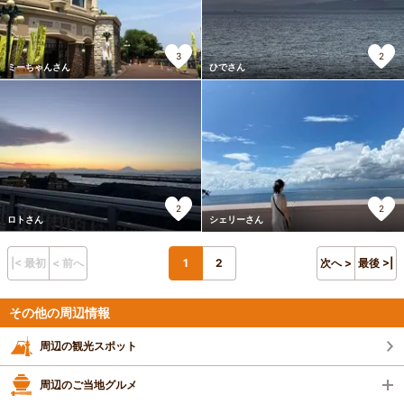
3
2
ミーちゃんさん
ひでさん
2
2
ロトさん
シェリーさん
|< 最初
< 前へ
1
2
次へ >
最後 >|
その他の周辺情報
周辺の観光スポット
周辺のご当地グルメ