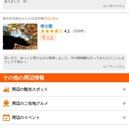
ありました ゆ...
by 小鉄ママさん
碓氷峠見晴台からの目安距離
約21.9km
懐古園
4.1
（310件）
王道
広いので、ゆっくり周りながら散策しました。中の動物園も行ってきたけどこじんま
りしてて良かっ...
by アキンコさん
その他の周辺情報
周辺の観光スポット
周辺のご当地グルメ
周辺のイベント