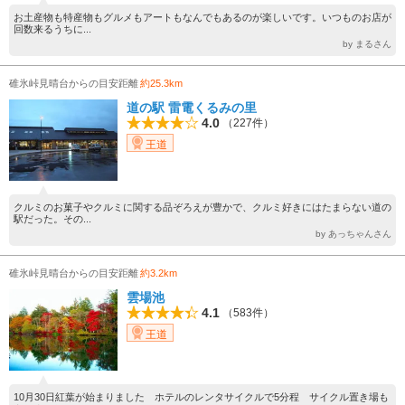
お土産物も特産物もグルメもアートもなんでもあるのが楽しいです。いつものお店が
回数来るうちに...
by まるさん
碓氷峠見晴台からの目安距離
約25.3km
道の駅 雷電くるみの里
4.0
（227件）
王道
クルミのお菓子やクルミに関する品ぞろえが豊かで、クルミ好きにはたまらない道の
駅だった。その...
by あっちゃんさん
碓氷峠見晴台からの目安距離
約3.2km
雲場池
4.1
（583件）
王道
10月30日紅葉が始まりました ホテルのレンタサイクルで5分程 サイクル置き場も