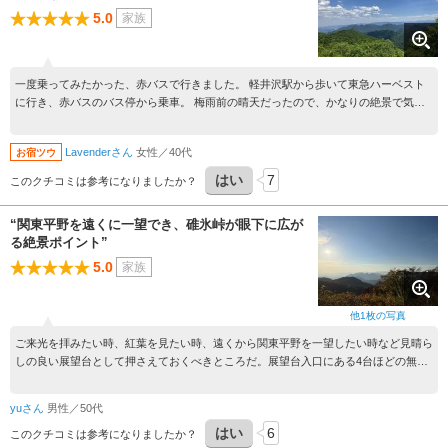
5.0
家族
一度乗ってみたかった、赤バスで行きました。 軽井沢駅から歩いて東急ハーベスト
に行き、赤バスのバス停から乗車。 梅雨前の晴天だったので、かなりの絶景で気持
ちよかったです。近くの神社と、しげのやで休憩して、とても良いひとときを過ごせ
ました。 帰りは遊歩道から歩いて下山も考えましたが、前日に軽井沢でクマ出没情
Lavenderさん
女性／40代
お宿ツウ
報あり、見晴台の遊歩道もクマ出没注意の看板があったので、こわくて赤バスで帰り
ました。
はい
7
このクチコミは参考になりましたか？
“関東平野を遠くに一望でき、碓氷峠が眼下に広が
る絶景ポイント”
5.0
家族
他
1
枚の写真
ご来光を拝みたい時、紅葉を見たい時、遠くから関東平野を一望したい時など見晴ら
しの良い展望台として押さえておくべきところだ。展望台入口にある4台ほどの無料
駐車場と手前の数十台の有料駐車場を利用することになる。健脚なら軽井沢銀座から
のハイキングもお勧め。
yuさん
男性／50代
はい
6
このクチコミは参考になりましたか？