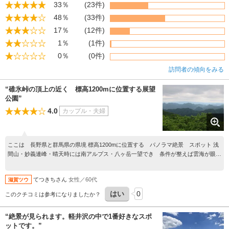
33％
(23件)
48％
(33件)
17％
(12件)
1％
(1件)
0％
(0件)
訪問者の傾向をみる
“碓氷峠の頂上の近く 標高1200mに位置する展望
公園”
4.0
カップル・夫婦
ここは 長野県と群馬県の県境 標高1200mに位置する パノラマ絶景 スポット 浅
間山・妙義連峰・晴天時には南アルプス・八ヶ岳一望でき 条件が整えば雲海が眼下
に広がります あいにくの曇天 富士山はフォルムのみ それでも 県境ならではの眺
望と奥深い山々の景観に 感動 いつまでも眺めていたくなる 神秘な時間 過ごす
てつきちさん
女性／60代
滋賀ツウ
ことができました
はい
0
このクチコミは参考になりましたか？
“絶景が見られます。軽井沢の中で1番好きなスポ
ットです。”