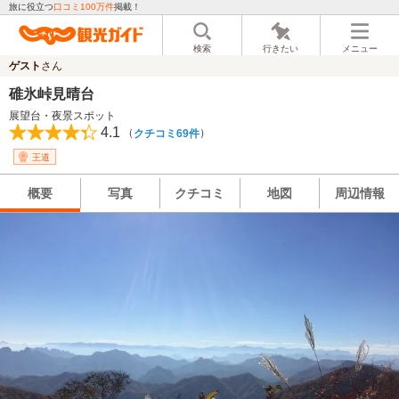
旅に役立つ
口コミ100万件
掲載！
検索
行きたい
メニュー
ゲスト
さん
碓氷峠見晴台
展望台・夜景スポット
4.1
（
）
クチコミ69件
王道
概要
写真
クチコミ
地図
周辺情報