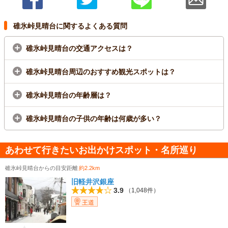
碓氷峠見晴台に関するよくある質問
碓氷峠見晴台の交通アクセスは？
碓氷峠見晴台周辺のおすすめ観光スポットは？
碓氷峠見晴台の年齢層は？
碓氷峠見晴台の子供の年齢は何歳が多い？
あわせて行きたいお出かけスポット・名所巡り
碓氷峠見晴台からの目安距離
約2.2km
旧軽井沢銀座
3.9
（1,048件）
王道