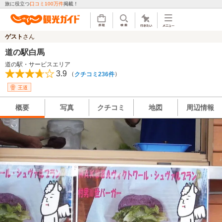
旅に役立つ
口コミ100万件
掲載！
ゲスト
さん
道の駅白馬
道の駅・サービスエリア
3.9
（
）
クチコミ236件
王道
概要
写真
クチコミ
地図
周辺情報