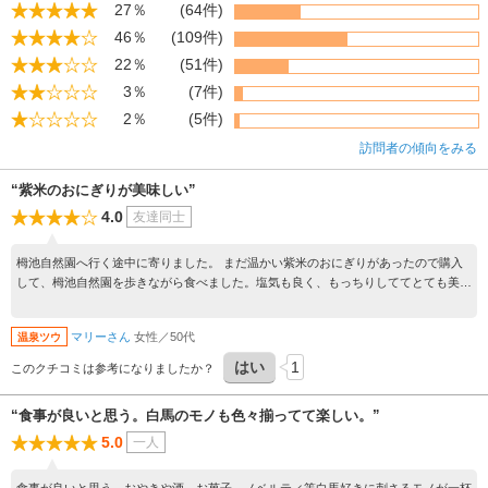
27％
(64件)
46％
(109件)
22％
(51件)
3％
(7件)
2％
(5件)
訪問者の傾向をみる
“紫米のおにぎりが美味しい”
4.0
友達同士
栂池自然園へ行く途中に寄りました。 まだ温かい紫米のおにぎりがあったので購入
して、栂池自然園を歩きながら食べました。塩気も良く、もっちりしててとても美味
しかったです。 栂池自然園のゴンドラチケットが500円オフで購入できました。
マリーさん
女性／50代
温泉ツウ
はい
1
このクチコミは参考になりましたか？
“食事が良いと思う。白馬のモノも色々揃ってて楽しい。”
5.0
一人