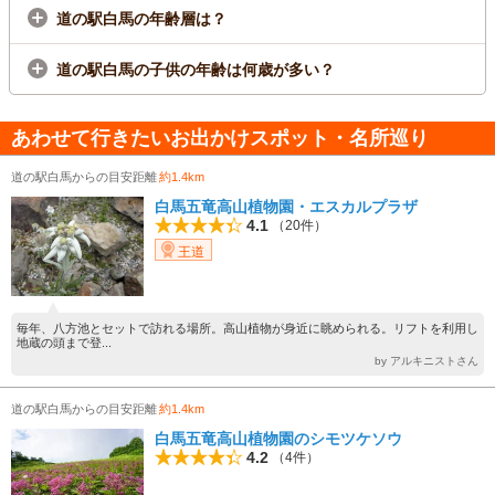
道の駅白馬の年齢層は？
道の駅白馬の子供の年齢は何歳が多い？
あわせて行きたいお出かけスポット・名所巡り
道の駅白馬からの目安距離
約1.4km
白馬五竜高山植物園・エスカルプラザ
4.1
（20件）
王道
毎年、八方池とセットで訪れる場所。高山植物が身近に眺められる。リフトを利用し
地蔵の頭まで登...
by アルキニストさん
道の駅白馬からの目安距離
約1.4km
白馬五竜高山植物園のシモツケソウ
4.2
（4件）