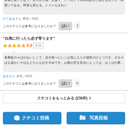
食事が良いと思う。おやきや酒、お菓子、ノベルティ等白馬好きに刺さるモノが一杯
置いてある。野菜も買える。トイレもきれい
ひであきさん
男性／50代
はい
2
このクチコミは参考になりましたか？
“白馬に行ったら必ず寄ります”
5.0
家族
食事処のそばがおいしくて、必ず食べにいくお気に入りの場所のひとつです。ざるそ
ばも温かいそばもどちらもおすすめです。お腹の空き具合によっては、はくばの豚丼
も食べます。りんごも安く売っているので、りんごもここで買うと決めています。
あきさん
女性／50代
はい
0
このクチコミは参考になりましたか？
クチコミをもっとみる (236件)
クチコミ投稿
写真投稿