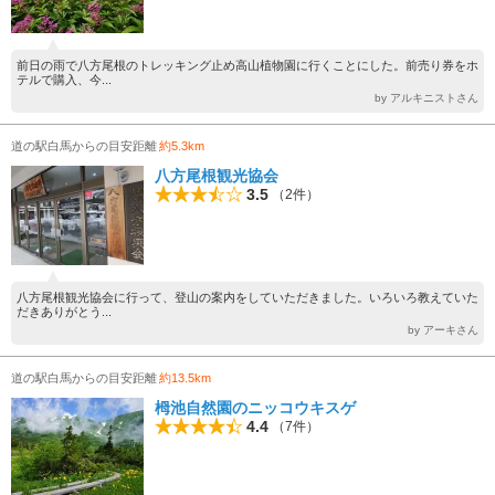
前日の雨で八方尾根のトレッキング止め高山植物園に行くことにした。前売り券をホ
テルで購入、今...
by アルキニストさん
道の駅白馬からの目安距離
約5.3km
八方尾根観光協会
3.5
（2件）
八方尾根観光協会に行って、登山の案内をしていただきました。いろいろ教えていた
だきありがとう...
by アーキさん
道の駅白馬からの目安距離
約13.5km
栂池自然園のニッコウキスゲ
4.4
（7件）