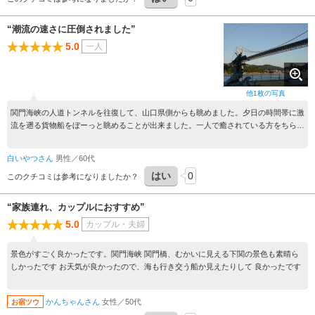
“潮流の速さに圧倒されました”
5.0
一人
他
1
枚の写真
関門海峡の人道トンネルを往復して、山口県側からも眺めました。夕日の時間帯に激
流を遡る貨物船をぼーっと眺めることが出来ました。一人で癒されている方をちらほ
ら見かけました。
白いやつさん
男性／60代
はい
0
このクチコミは参考になりましたか？
“家族連れ、カップルにおすすめ”
5.0
カップル・夫婦
景色がすごく良かったです。関門海峡 関門橋、むかいに見える下関の景色も素晴ら
しかったです お天気が良かったので、海も行き交う船か見えたりして 良かったです
かんちゃんさん
女性／50代
お宿ツウ