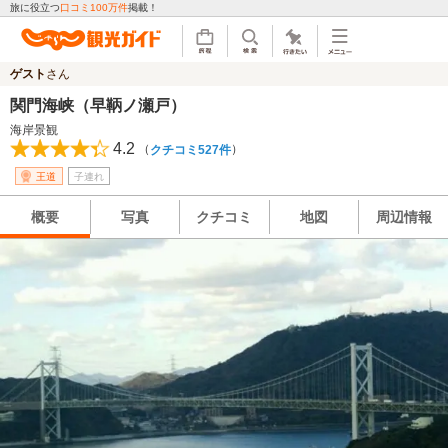
旅に役立つ
口コミ100万件
掲載！
ゲスト
さん
関門海峡（早鞆ノ瀬戸）
海岸景観
4.2
（
）
クチコミ527件
王道
子連れ
概要
写真
クチコミ
地図
周辺情報