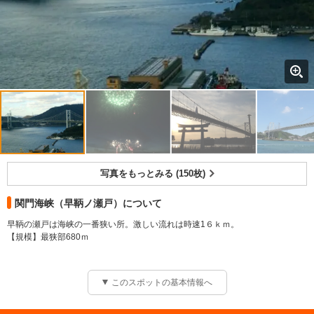
写真をもっとみる (150枚)
関門海峡（早鞆ノ瀬戸）について
早鞆の瀬戸は海峡の一番狭い所。激しい流れは時速1６ｋｍ。
【規模】最狭部680ｍ
このスポットの基本情報へ