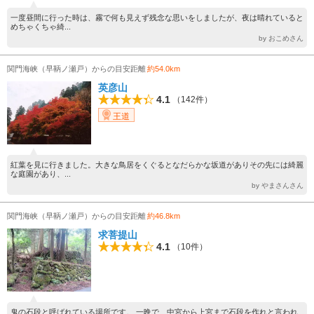
一度昼間に行った時は、霧で何も見えず残念な思いをしましたが、夜は晴れていると
めちゃくちゃ綺...
by おこめさん
関門海峡（早鞆ノ瀬戸）からの目安距離
約54.0km
英彦山
4.1
（142件）
王道
紅葉を見に行きました。大きな鳥居をくぐるとなだらかな坂道がありその先には綺麗
な庭園があり、...
by やまさんさん
関門海峡（早鞆ノ瀬戸）からの目安距離
約46.8km
求菩提山
4.1
（10件）
鬼の石段と呼ばれている場所です。 一晩で、中宮から上宮まで石段を作れと言われ