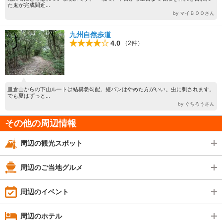
た鬼が完成間近...
by マイＢＯＯさん
九州自然歩道
4.0
（2件）
皿倉山からの下山ルートは結構急勾配。短パンはやめた方がいい。虫に刺されます。
でも夏はずっと...
by ぐちろうさん
その他の周辺情報
周辺の観光スポット
周辺のご当地グルメ
周辺のイベント
周辺のホテル