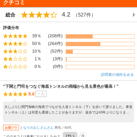
クチコミ
4.2
総合
（527件）
評価分布
39％
(208件)
50％
(264件)
10％
(52件)
1％
(3件)
0％
(0件)
訪問者の傾向をみる
“下関と門司をつなぐ海底トンネルの両端から見る景色が最高！”
5.0
一人
久しぶりに関門海峡の海底でつながる人道トンネル（下）を歩いて渡りました。車道
トンネル（上）は何度も通過したことがありますが、徒歩では43年ぶりになりま
す。画像にある関門橋が開通してからは、めっきり利用の機会が減りました。本州最
西端と九州最北端に立つと、旅人として昔にタイムトリップし、感慨深いものがあり
となりのおじさんさん
男性／60代
お宿ツウ
ます。約800メートル、15分で渡れます。通行料は無料。
はい
0
このクチコミは参考になりましたか？