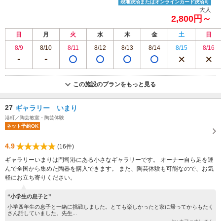
現地決済またはオンラインカード決済可
大人
2,800円～
日
月
火
水
木
金
土
日
8/9
8/10
8/11
8/12
8/13
8/14
8/15
8/16
この施設のプランをもっと見る
27
ギャラリー いまり
港町／陶芸教室・陶芸体験
ネット予約OK
4.9
(16件)
ギャラリーいまりは門司港にある小さなギャラリーです。 オーナー自ら足を運
んで全国から集めた陶器を購入できます。 また、陶芸体験も可能なので、お気
軽にお立ち寄りください。
“小学生の息子と”
小学四年生の息子と一緒に挑戦しました。とても楽しかったと家に帰ってからもたく
さん話していました。先生...