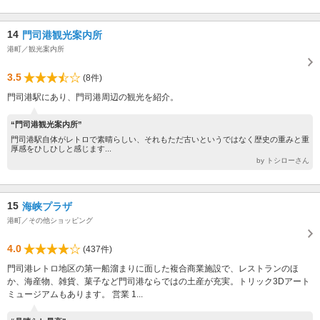
14
門司港観光案内所
港町／観光案内所
3.5
(8件)
門司港駅にあり、門司港周辺の観光を紹介。
“門司港観光案内所”
門司港駅自体がレトロで素晴らしい、それもただ古いというではなく歴史の重みと重
厚感をひしひしと感じます...
by トシローさん
15
海峡プラザ
港町／その他ショッピング
4.0
(437件)
門司港レトロ地区の第一船溜まりに面した複合商業施設で、レストランのほ
か、海産物、雑貨、菓子など門司港ならではの土産が充実。トリック3Dアート
ミュージアムもあります。 営業 1...