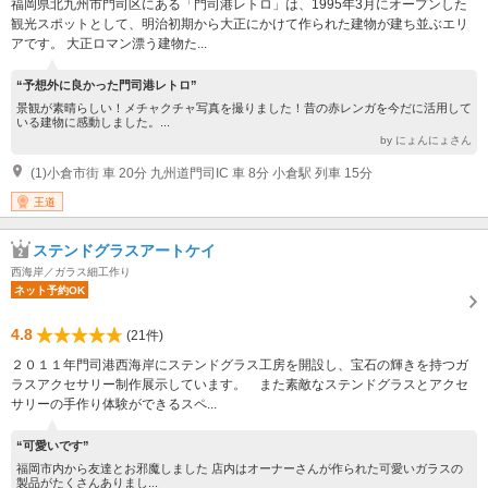
福岡県北九州市門司区にある「門司港レトロ」は、1995年3月にオープンした
観光スポットとして、明治初期から大正にかけて作られた建物が建ち並ぶエリ
アです。 大正ロマン漂う建物た...
“予想外に良かった門司港レトロ”
景観が素晴らしい！メチャクチャ写真を撮りました！昔の赤レンガを今だに活用して
いる建物に感動しました。...
by にょんにょさん
(1)小倉市街 車 20分 九州道門司IC 車 8分 小倉駅 列車 15分
王道
ステンドグラスアートケイ
西海岸／ガラス細工作り
ネット予約OK
4.8
(21件)
２０１１年門司港西海岸にステンドグラス工房を開設し、宝石の輝きを持つガ
ラスアクセサリー制作展示しています。 また素敵なステンドグラスとアクセ
サリーの手作り体験ができるスペ...
“可愛いです”
福岡市内から友達とお邪魔しました 店内はオーナーさんが作られた可愛いガラスの
製品がたくさんありまし...