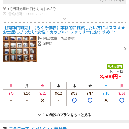
by カフェオレさん
(1)門司港駅出口から徒歩約3分
営業時間：11:00～17:00
【福岡/門司港】【ろくろ体験】本格的に挑戦したい方にオススメ★
お土産にぴったり~女性・カップル・ファミリーにおすすめ！~
陶芸教室・陶芸体験
2時間
現地決済可
お一人様
3,500円～
日
月
火
水
木
金
土
日
8/9
8/10
8/11
8/12
8/13
8/14
8/15
8/16
この施設のプランをもっと見る
28
フラワーアレンジメント 華結美