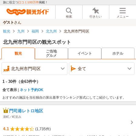
旅に役立つ
口コミ100万件
掲載！
検索
行きたい
メニュー
ゲスト
さん
観光
九州
福岡
北九州
北九州市門司区
北九州市門司区の観光スポット
ご当地
観光
イベント
ホテル
グルメ
北九州市門司区
全て
1 - 30件
（全63件中）
全て表示
ネット予約OK
おすすめの施設を当社独自の算出基準でランキング形式にしてご紹介しています。
門司港レトロ地区
港町／町並み
4.1
(1,735件)