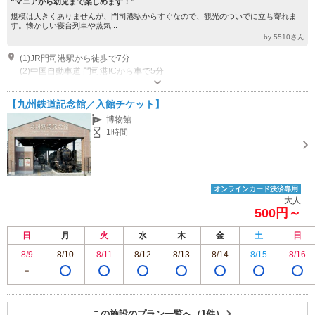
“マニアから幼児まで楽しめます！”
規模は大きくありませんが、門司港駅からすぐなので、観光のついでに立ち寄れま
す。懐かしい寝台列車や蒸気...
by 5510さん
(1)JR門司港駅から徒歩で7分
(2)中国自動車道 門司港ICから車で5分
開館時間：9:00～17:00 （最終入場は16:30） 休館日：不定休 年10日
程 メンテナンスのため
【九州鉄道記念館／入館チケット】
駐車場なし お近くのコインパーキングをご利用ください。
博物館
1時間
オンラインカード決済専用
大人
500円～
日
月
火
水
木
金
土
日
8/9
8/10
8/11
8/12
8/13
8/14
8/15
8/16
この施設のプラン一覧へ（1件）