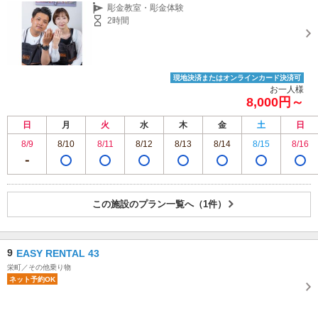
彫金教室・彫金体験
2時間
現地決済またはオンラインカード決済可
お一人様
8,000円～
日
月
火
水
木
金
土
日
8/9
8/10
8/11
8/12
8/13
8/14
8/15
8/16
この施設のプラン一覧へ（1件）
9
EASY RENTAL 43
栄町／その他乗り物
ネット予約OK