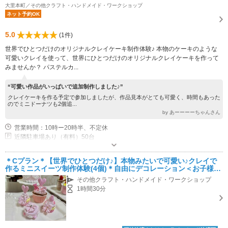
大里本町／その他クラフト・ハンドメイド・ワークショップ
ネット予約OK
5.0
(1件)
世界でひとつだけのオリジナルクレイケーキ制作体験♪ 本物のケーキのような
可愛いクレイを使って、世界にひとつだけのオリジナルクレイケーキを作って
みませんか？ パステルカ...
“可愛い作品がいっぱいで追加制作しました♪”
クレイケーキを作る予定で参加しましたが、作品見本がとても可愛く、時間もあった
のでミニドーナツも2個追...
by あーーーーちゃんさん
営業時間：10時ー20時半、不定休
近隣駐車場あり（有料）50台
＊Cプラン＊【世界でひとつだけ♪】本物みたいで可愛い♪クレイで
作るミニスイーツ制作体験(4個)＊自由にデコレーション＜お子様・
推し活・ご友人同士で◎＞
その他クラフト・ハンドメイド・ワークショップ
1時間30分