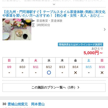
駐車場なし 近隣の有料駐車場をご利用ください。門司港レトロでイベントがある日は混雑しますので、お時間に余裕を持っていただきますようお願いいたします。
【北九州・門司港駅すぐ】テーブルスタイル茶道体験♪気軽に和文化
や茶道を習いたい方へおすすめ！【初心者・女性・友人・おひとり
歓迎♪観光◎】
茶道教室・茶道体験
1時間30分
現地決済またはオンラインカード決済可
おひとり
5,000円～
日
月
火
水
木
金
土
日
8/9
8/10
8/11
8/12
8/13
8/14
8/15
8/16
この施設のプラン一覧へ（1件）
30
雲城山焼窯元 岡本雲山