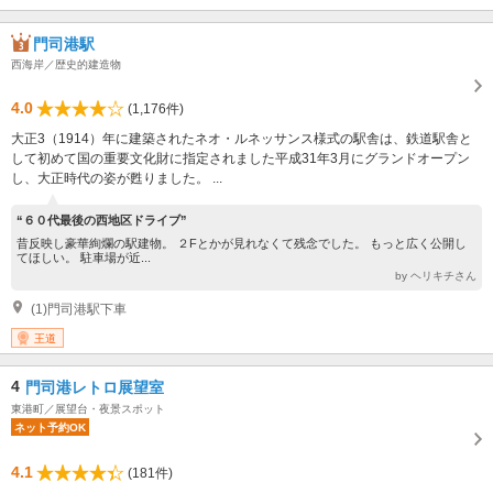
門司港駅
西海岸／歴史的建造物
4.0
(1,176件)
大正3（1914）年に建築されたネオ・ルネッサンス様式の駅舎は、鉄道駅舎と
して初めて国の重要文化財に指定されました平成31年3月にグランドオープン
し、大正時代の姿が甦りました。 ...
“６０代最後の西地区ドライブ”
昔反映し豪華絢爛の駅建物。 ２Fとかが見れなくて残念でした。 もっと広く公開し
てほしい。 駐車場が近...
by ヘリキチさん
(1)門司港駅下車
王道
4
門司港レトロ展望室
東港町／展望台・夜景スポット
ネット予約OK
4.1
(181件)