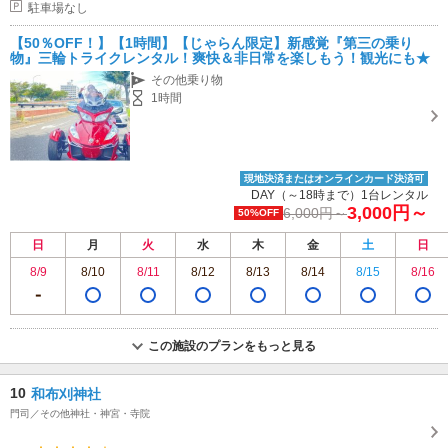
駐車場なし
【50％OFF！】【1時間】【じゃらん限定】新感覚『第三の乗り
物』三輪トライクレンタル！爽快＆非日常を楽しもう！観光にも★
その他乗り物
1時間
現地決済またはオンラインカード決済可
DAY（～18時まで）1台レンタル
3,000円～
6,000円～
50%OFF
日
月
火
水
木
金
土
日
8/9
8/10
8/11
8/12
8/13
8/14
8/15
8/16
この施設のプランをもっと見る
10
和布刈神社
門司／その他神社・神宮・寺院