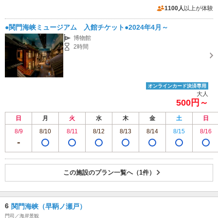
専用駐車場あり（有料）180台
1100人
以上が体験
●関門海峡ミュージアム 入館チケット●2024年4月～
博物館
2時間
オンラインカード決済専用
大人
500円～
日
月
火
水
木
金
土
日
8/9
8/10
8/11
8/12
8/13
8/14
8/15
8/16
この施設のプラン一覧へ（1件）
6
関門海峡（早鞆ノ瀬戸）
門司／海岸景観