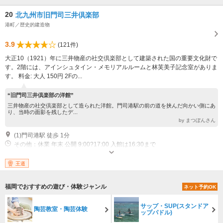
20
北九州市旧門司三井倶楽部
港町／歴史的建造物
3.9
(121件)
大正10（1921）年に三井物産の社交倶楽部として建築された国の重要文化財で
す。2階には、アインシュタイン・メモリアルルームと林芙美子記念室がありま
す。 料金: 大人 150円 2Fの...
“旧門司三井倶楽部の洋館”
三井物産の社交倶楽部として造られた洋館。門司港駅の前の道を挟んだ向かい側にあ
り、当時の面影を残したデ...
by まつぼんさん
(1)門司港駅 徒歩 1分
その他：休業 年末 公開 9:00?17:00 入館は16:30まで
王道
福岡でおすすめの遊び・体験ジャンル
ネット予約OK
サップ・SUP(スタンドア
陶芸教室・陶芸体験
ップパドル)