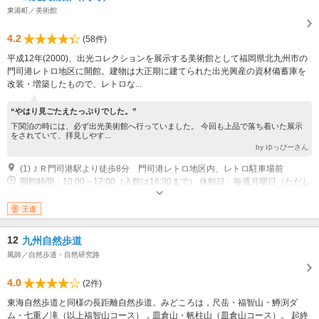
東港町／美術館
4.2
(58件)
平成12年(2000)、出光コレクションを展示する美術館として福岡県北九州市の
門司港レトロ地区に開館。建物は大正期に建てられた出光興産の資材備蓄庫を
改装・増築したもので、レトロな...
“やはり見ごたえたっぷりでした。”
下関泊の時には、必ず出光美術館へ行っていました。 今回も上品で落ち着いた展示
をされていて、拝見しやす...
by ゆっぴーさん
(1)ＪＲ門司港駅より徒歩8分 門司港レトロ地区内、レトロ駐車場前
開館時間：10:00～17:00（入館は16:30まで） 休館日：毎週月曜日（ただし
月曜日が祝日および振替休日の場合は開館）、年末年始および展示替期間
王道
12
九州自然歩道
風師／自然歩道・自然研究路
4.0
(2件)
東海自然歩道と同様の長距離自然歩道。みどころは，尺岳・福智山・鱒渕ダ
ム・七重ノ滝（以上福智山コース），皿倉山・帆柱山（皿倉山コース）。 起終