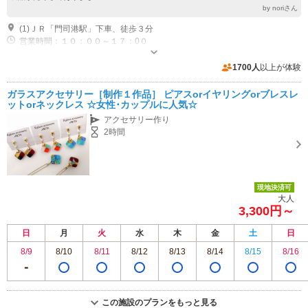
by noriさん
(1)ＪＲ「門司港駅」下車、徒歩３分
営業時間：１０：００～１７：0０
近隣駐車場あり（有料）100台 海峡ミュージアムの裏側に、１日５００円の駐車場があります。
1700人
以上が体験
ガラスアクセサリー［制作１作品］ ピアスorイヤリングorブレスレ
ットorネックレス ☆女性･カップルに人気☆
アクセサリー作り
2時間
現地決済可
大人
3,300円～
日
月
火
水
木
金
土
日
8/9
8/10
8/11
8/12
8/13
8/14
8/15
8/16
この施設のプランをもっと見る