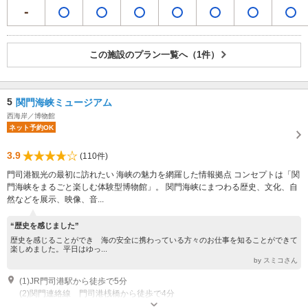
この施設のプラン一覧へ（1件）
5
関門海峡ミュージアム
西海岸／博物館
ネット予約OK
3.9
(110件)
門司港観光の最初に訪れたい 海峡の魅力を網羅した情報拠点 コンセプトは「関
門海峡をまるごと楽しむ体験型博物館」。 関門海峡にまつわる歴史、文化、自
然などを展示、映像、音...
“歴史を感じました”
歴史を感じることができ 海の安全に携わっている方々のお仕事を知ることができて
楽しめました。平日はゆっ...
by スミコさん
(1)JR門司港駅から徒歩で5分
(2)関門連絡線 門司港桟橋から徒歩で4分
開館時間：9:00～17:00 入館は16:30まで 休館：不定期 年５回程度