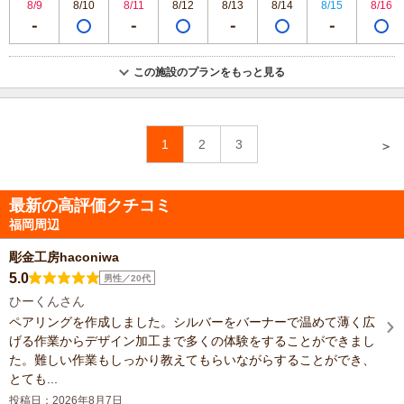
8/9
8/10
8/11
8/12
8/13
8/14
8/15
8/16
この施設のプランをもっと見る
1
2
3
＞
最新の高評価クチコミ
福岡周辺
彫金工房haconiwa
5.0
男性／20代
ひーくんさん
ペアリングを作成しました。シルバーをバーナーで温めて薄く広
げる作業からデザイン加工まで多くの体験をすることができまし
た。難しい作業もしっかり教えてもらいながらすることができ、
とても...
投稿日：2026年8月7日