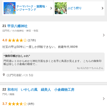
テーマパーク・遊園地・
ぶどう狩り
レジャーランド
21
甲宗八幡神社
旧門司／その他神社・神宮・寺院
4.0
(17件)
社宝の甲は50年に一度しか拝観できない。 創建年代 860年
“御朱印帳がおしゃれ”
門司港レトロからめかり神社方面を歩くと右手に鳥居が見えます。 こちらの御朱印
帳は珍しく小倉織の模様で...
by 4人のかーちゃんさん
(1)門司港駅 バス 5分
22
和布刈 いやしの風 縞美人 小倉織物工房
門司／織物
3.7
(4件)