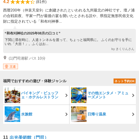
4.2
(81件)
西暦200年（仲哀天皇9）に創建されたといわれる九州最北の神社です。壇ノ浦
の合戦前夜、平家一門が最後の宴を開いたとされる説や、県指定無形民俗文化
財に指定されている「和布刈神事...
“和布刈神社の2025年08月の口コミ”
下関に滞在時に、人道トンネルを渡って、ちょっと福岡県に。 ふくのお守りを手に
いれ「大吉！」。ふくはお...
by きくりんさん
(1)門司港駅 バス 10分
王道
福岡でおすすめの遊び・体験ジャンル
ネット予約OK
バイキング・ビュッフ
その他エンタメ・アミュ
ェ・ホテルレストラン
ーズメント
水族館
日帰り温泉
11
出光美術館（門司）