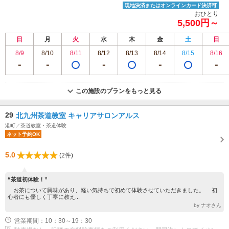
現地決済またはオンラインカード決済可
おひとり
5,500円～
日
月
火
水
木
金
土
日
8/9
8/10
8/11
8/12
8/13
8/14
8/15
8/16
この施設のプランをもっと見る
29
北九州茶道教室 キャリアサロンアルス
港町／茶道教室・茶道体験
ネット予約OK
5.0
(2件)
“茶道初体験！”
お茶について興味があり、軽い気持ちで初めて体験させていただきました。 初
心者にも優しく丁寧に教え...
by ナオさん
営業期間：10：30～19：30