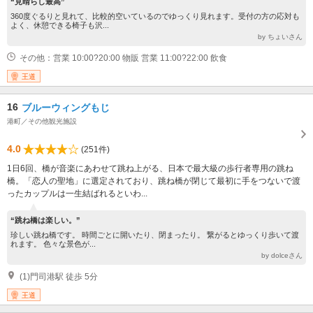
“見晴らし最高”
360度ぐるりと見れて、比較的空いているのでゆっくり見れます。受付の方の応対も
よく、休憩できる椅子も沢...
by ちょいさん
その他：営業 10:00?20:00 物販 営業 11:00?22:00 飲食
王道
16
ブルーウィングもじ
港町／その他観光施設
4.0
(251件)
1日6回、橋が音楽にあわせて跳ね上がる、日本で最大級の歩行者専用の跳ね
橋。「恋人の聖地」に選定されており、跳ね橋が閉じて最初に手をつないで渡
ったカップルは一生結ばれるといわ...
“跳ね橋は楽しい。”
珍しい跳ね橋です。 時間ごとに開いたり、閉まったり。 繋がるとゆっくり歩いて渡
れます。 色々な景色が...
by dolceさん
(1)門司港駅 徒歩 5分
王道