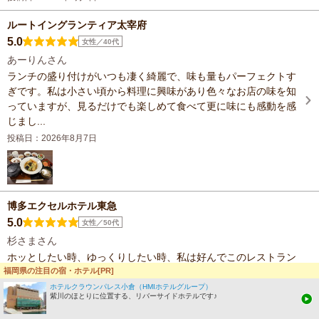
ルートイングランティア太宰府
5.0
女性／40代
あーりんさん
ランチの盛り付けがいつも凄く綺麗で、味も量もパーフェクトす
ぎです。私は小さい頃から料理に興味があり色々なお店の味を知
っていますが、見るだけでも楽しめて食べて更に味にも感動を感
じまし...
投稿日：2026年8月7日
博多エクセルホテル東急
5.0
女性／50代
杉さまさん
ホッとしたい時、ゆっくりしたい時、私は好んでこのレストラン
に足を運びます。静かだし、安心するんです。お料理はいつもな
福岡県の注目の宿・ホテル[PR]
がら、とても美味しいです。
ホテルクラウンパレス小倉（HMIホテルグループ）
紫川のほとりに位置する、リバーサイドホテルです♪
投稿日：2026年8月4日