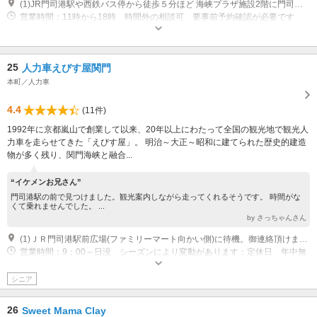
(1)JR門司港駅や西鉄バス停から徒歩５分ほど 海峡プラザ施設2階に門司笑レストラン内に設置
営業時間：11時から18時 時間外の相談可 要事前予約確認が必要です
25
人力車えびす屋関門
本町／人力車
4.4
(11件)
1992年に京都嵐山で創業して以来、20年以上にわたって全国の観光地で観光人
力車を走らせてきた「えびす屋」。 明治～大正～昭和に建てられた歴史的建造
物が多く残り、関門海峡と融合...
“イケメンお兄さん”
門司港駅の前で見つけました。観光案内しながら走ってくれるそうです。 時間がな
くて乗れませんでした。 ...
by さっちゃんさん
(1)ＪＲ門司港駅前広場(ファミリーマート向かい側)に待機。御連絡頂けますとお迎えにあがります。
営業時間：9：00～日没 シーズンにより変動があります：定休日 年中無
休
シニア
26
Sweet Mama Clay