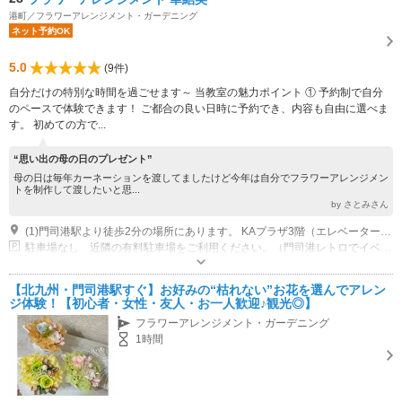
港町／フラワーアレンジメント・ガーデニング
ネット予約OK
5.0
(9件)
自分だけの特別な時間を過ごせます～ 当教室の魅力ポイント ① 予約制で自分
のペースで体験できます！ ご都合の良い日時に予約でき、内容も自由に選べま
す。 初めての方で...
“思い出の母の日のプレゼント”
母の日は毎年カーネーションを渡してましたけど今年は自分でフラワーアレンジメン
トを制作して渡したいと思...
by さとみさん
(1)門司港駅より徒歩2分の場所にあります。 KAプラザ3階（エレベーターなし）※エレベーターがないので3階までお気を付けてお越しください。
駐車場なし 近隣の有料駐車場をご利用ください。（門司港レトロでイベントがある場合は混雑しますので、お時間に余裕をもっていただきますようお願いいたします。）
【北九州・門司港駅すぐ】お好みの“枯れない”お花を選んでアレン
ジ体験！【初心者・女性・友人・お一人歓迎♪観光◎】
フラワーアレンジメント・ガーデニング
1時間