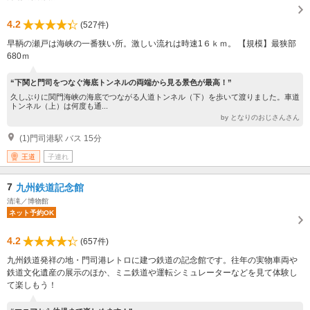
4.2
(527件)
早鞆の瀬戸は海峡の一番狭い所。激しい流れは時速1６ｋｍ。 【規模】最狭部
680ｍ
“下関と門司をつなぐ海底トンネルの両端から見る景色が最高！”
久しぶりに関門海峡の海底でつながる人道トンネル（下）を歩いて渡りました。車道
トンネル（上）は何度も通...
by となりのおじさんさん
(1)門司港駅 バス 15分
王道
子連れ
7
九州鉄道記念館
清滝／博物館
ネット予約OK
4.2
(657件)
九州鉄道発祥の地・門司港レトロに建つ鉄道の記念館です。往年の実物車両や
鉄道文化遺産の展示のほか、ミニ鉄道や運転シミュレーターなどを見て体験し
て楽しもう！