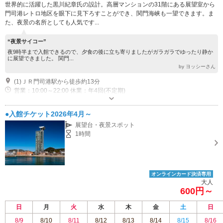
世界的に活躍した黒川紀章氏の設計。高層マンションの31階にある展望室から
門司港レトロ地区を眼下に見下ろすことができ、関門海峡も一望できます。ま
た、夜景の名所としても人気です...
“夜景サイコー”
夜9時半まで入館できるので、夕食の後に立ち寄りましたがガラガラでゆったり静か
に展望できました。 関門...
by ヨッシーさん
(1)ＪＲ門司港駅から徒歩約13分
営業：10:00～22:00 休業：年4回(不定期)
近隣駐車場あり（有料）184台
●入館チケット2026年4月～
展望台・夜景スポット
1時間
オンラインカード決済専用
大人
600円～
日
月
火
水
木
金
土
日
8/9
8/10
8/11
8/12
8/13
8/14
8/15
8/16