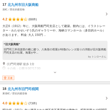
17
北九州市旧大阪商船
港町／歴史的建造物
4.2
(68件)
大正6（1912）年に、大阪商船門司支店として建築。館内には、イラストレー
ター・わたせせいぞう氏のギャラリーや、海峡ロマンホール（多目的ホール）
があります。 料金: 大人 150円 ...
“旧大阪商船”
旧門司三井倶楽部の横に建つ、八角形の塔屋が特徴のレンガ造りの洋館が旧大阪商船
門司支店の社屋。海運が中...
by トシローさん
(1)門司港駅 徒歩 1分
その他：公開 9:00?17:00
王道
18
北九州市旧門司税関
東港町／歴史的建造物
4.0
(73件)