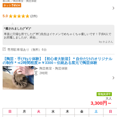
春日町／陶芸教室・陶芸体験
ネット予約OK
5.0
(2件)
“癒されました(*´∀`)”
率直に穴場な所でした(*´艸`)先生はイケメンでめちゃくちゃ優しいです！子供4人で
お邪魔しましたが、終始...
by かよさん
専用駐車場あり（無料）6台
【陶芸・手びねり体験】【初心者大歓迎】＊自分だけのオリジナル
の制作＊≪2時間程度≫￥3300～伝統ある窯元で陶芸体験
陶芸教室・陶芸体験
2時間
現地決済可
大人
3,300円～
日
月
火
水
木
金
土
日