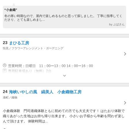
“小倉織”
冬の寒い時期なので、屋内で楽しめるものと思って探しました。 丁寧に指導してく
ださり、とても楽しめまし...
by ぶばさん
23
まひる工房
恒見／フラワーアレンジメント・ガーデニング
営業時間：日曜日 11：00ー13：00 14：00ー16：00
専用駐車場あり（無料）2台
24
海峡いやしの風 縞美人 小倉織物工房
港町／織物
小倉織体験 門司港織体験ともに初めての方でも大丈夫です！ はたおり体験で
織りあがった生地はお持ち帰り出来ます。 小さいお子様から年齢を問わず楽し
んで頂けます。 体験時間は...