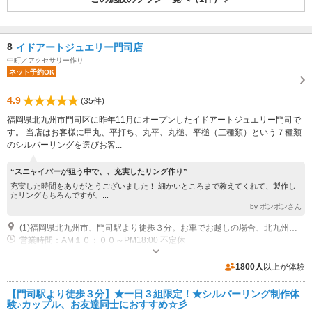
8
イドアートジュエリー門司店
中町／アクセサリー作り
ネット予約OK
4.9
(35件)
福岡県北九州市門司区に昨年11月にオープンしたイドアートジュエリー門司で
す。 当店はお客様に甲丸、平打ち、丸平、丸槌、平槌（三種類）という７種類
のシルバーリングを選びお客...
“スニャイパーが狙う中で、、充実したリング作り”
充実した時間をありがとうございました！ 細かいところまで教えてくれて、製作し
たリングもちろんですが、...
by ポンポンさん
(1)福岡県北九州市、門司駅より徒歩３分。お車でお越しの場合、北九州都市高速4号線 大里出入口（ＩＣ）より5分、門司港レトロより１０分程となっております。
営業時間：AM１０：００～PM18:00 不定休
駐車場なし
1800人
以上が体験
【門司駅より徒歩３分】★一日３組限定！★シルバーリング制作体
験♪カップル、お友達同士におすすめ☆彡