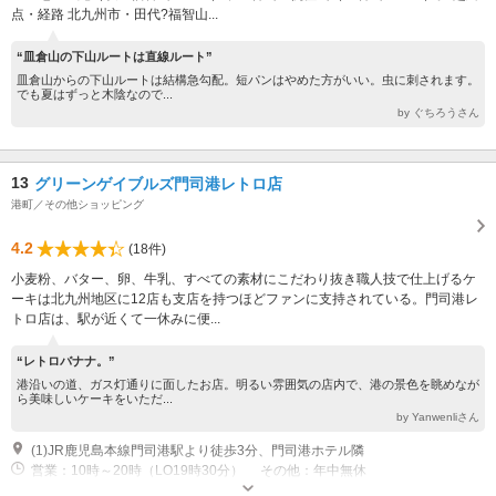
点・経路 北九州市・田代?福智山...
“皿倉山の下山ルートは直線ルート”
皿倉山からの下山ルートは結構急勾配。短パンはやめた方がいい。虫に刺されます。
でも夏はずっと木陰なので...
by ぐちろうさん
13
グリーンゲイブルズ門司港レトロ店
港町／その他ショッピング
4.2
(18件)
小麦粉、バター、卵、牛乳、すべての素材にこだわり抜き職人技で仕上げるケ
ーキは北九州地区に12店も支店を持つほどファンに支持されている。門司港レ
トロ店は、駅が近くて一休みに便...
“レトロバナナ。”
港沿いの道、ガス灯通りに面したお店。明るい雰囲気の店内で、港の景色を眺めなが
ら美味しいケーキをいただ...
by Yanwenliさん
(1)JR鹿児島本線門司港駅より徒歩3分、門司港ホテル隣
営業：10時～20時（LO19時30分） その他：年中無休