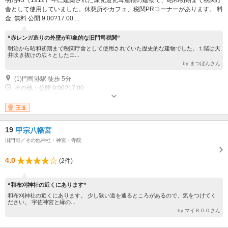
明治45（1912）年に建築された煉瓦造瓦葺屋根の建物で、昭和初期まで税関庁
舎として使用していました。休憩所やカフェ、税関PRコーナーがあります。 料
金: 無料 公開 9:00?17:00 ...
“赤レンガ造りの外壁が印象的な旧門司税関”
明治から昭和初期まで税関庁舎として使用されていた歴史的な建物でした。１階は天
井吹き抜けの広々としたエ...
by まつぼんさん
(1)門司港駅 徒歩 5分
その他：公開 9:00?17:00
王道
19
甲宗八幡宮
旧門司／その他神社・神宮・寺院
4.0
(2件)
“和布刈神社の近くにあります”
和布刈神社の近くにあります。 少し狭い道を通るところがあるので、気をつけてく
ださい。 宇佐神宮と縁の...
by マイＢＯＯさん