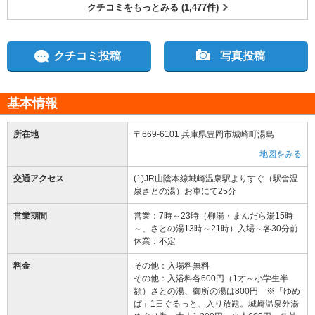
クチコミをもっとみる (1,477件)
クチコミ投稿
写真投稿
基本情報
所在地
〒669-6101 兵庫県豊岡市城崎町湯島
地図をみる
交通アクセス
(1)JR山陰本線城崎温泉駅よりすぐ（駅舎温
泉さとの湯）お車にて25分
営業期間
営業：7時～23時（柳湯・まんだら湯15時
～、さとの湯13時～21時）入場～各30分前
休業：不定
料金
その他：入場料無料
その他：入浴料各600円（1才～小学生半
額）さとの湯、御所の湯は800円 ※「ゆめ
ぱ」1日ぐるっと、入り放題。城崎温泉外湯