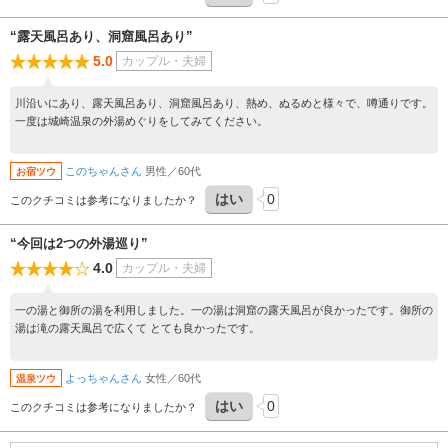
“露天風呂あり、洞窟風呂あり”
5.0
カップル・夫婦
川沿いにあり、露天風呂あり、洞窟風呂あり、熱め、ぬるめと様々で、噂通りです。
一度は城崎温泉の外湯めぐりをしてみてください。
このちゃんさん
男性／60代
お宿ツウ
はい
0
このクチコミは参考になりましたか？
“今回は2つの外湯巡り”
4.0
カップル・夫婦
一の湯と御所の湯を利用しました。一の湯は洞窟の露天風呂が良かったです。御所の
湯は滝の露天風呂で広くて とても良かったです。
よっちゃんさん
女性／60代
温泉ツウ
はい
0
このクチコミは参考になりましたか？