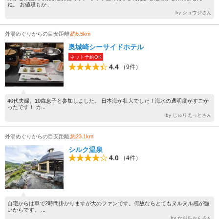
ね。 お値段もか...
by シュウジさん
外湯めぐりからの目安距離
約6.5km
奥城崎シーサイドホテル
ネット予約OK
4.4
（9件）
40代夫婦、10歳息子と参加しました。 日本海が壮大でした！海水の透明度がすごか
ったです！ カ...
by じゅりえっとさん
外湯めぐりからの目安距離
約23.1km
シルク温泉
4.0
（4件）
自宅からは車で2時間掛かりますが大のファンです。何故ならとてもヌルヌル感が強
いからです。 ...
by かおちゃんさん