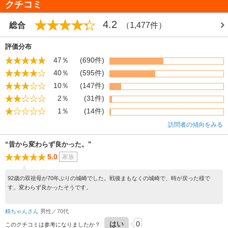
クチコミ
4.2
総合
（1,477件）
評価分布
47％
(690件)
40％
(595件)
10％
(147件)
2％
(31件)
1％
(14件)
訪問者の傾向をみる
“昔から変わらず良かった。”
5.0
家族
92歳の双祖母が70年ぶりの城崎でした。戦後まもなくの城崎で、時が戻った様で
す。変わらず良かったそうです。
精ちゃんさん
男性／70代
はい
0
このクチコミは参考になりましたか？