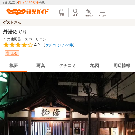
旅に役立つ
口コミ100万件
掲載！
ゲスト
さん
外湯めぐり
その他風呂・スパ・サロン
4.2
（
）
クチコミ1,477件
王道
概要
写真
クチコミ
地図
周辺情報