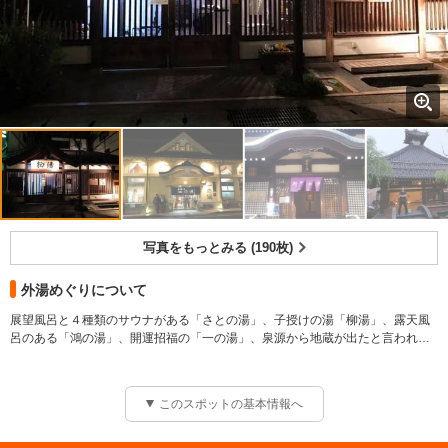
写真をもっとみる (190枚)
外湯めぐりについて
展望風呂と４種類のサウナがある「さとの湯」、子授けの湯「柳湯」、露天風
呂のある「鴻の湯」、開運招福の「一の湯」、泉源から地蔵が出たと言われる
「地蔵湯」、一生一願の湯「まんだら湯」、後堀河天皇の姉君が入ったという
７つの温泉を楽しむ温泉好き歓喜の城崎名物
美人の湯「御所の湯」の７つの外湯。全てを巡るのが城崎温泉最大の楽しみだ
ろう。
このスポットの基本情報へ