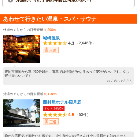
外湯めぐりの子供の年齢は何歳が多い？
あわせて行きたい温泉・スパ・サウナ
外湯めぐりからの目安距離
約200m
城崎温泉
4.3
（2,646件）
王道
豊岡市街地から車で30分以内、電車では特急がかなりあって便利がいいです。立ち
寄り湯もいいです...
by このちゃんさん
外湯めぐりからの目安距離
約1.3km
西村屋ホテル招月庭
ネット予約OK
4.5
（53件）
王道
静かな雰囲気で素敵なお宿です。 小中学生のお子さんは少し退屈かも知れません