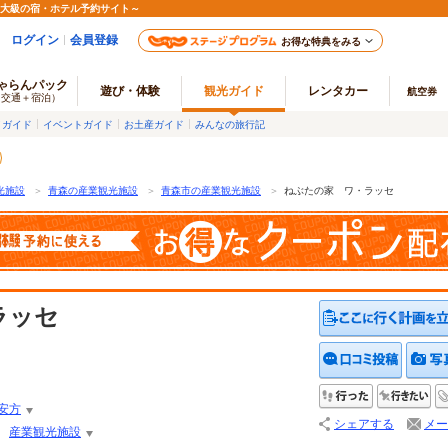
最大級の宿・ホテル予約サイト～
ログイン
会員登録
お得な特典をみる
ゃらんパック
遊び・体験
観光ガイド
レンタカー
航空券
（交通＋宿泊）
メガイド
イベントガイド
お土産ガイド
みんなの旅行記
光施設
＞
青森の産業観光施設
＞
青森市の産業観光施設
＞
ねぶたの家 ワ・ラッセ
ラッセ
クチコ
行った
行
安方
シェアする
メー
産業観光施設