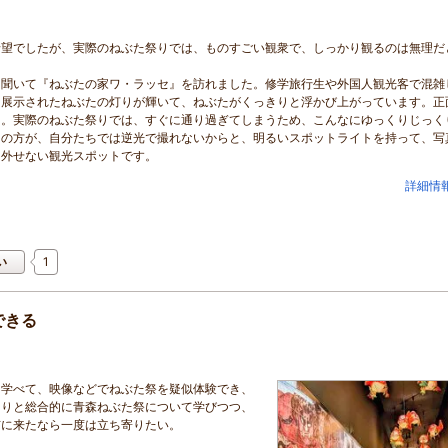
希望でしたが、実際のねぶた祭りでは、ものすごい観衆で、しっかり観るのは無理だ
聞いて『ねぶたの家ワ・ラッセ』を訪れました。修学旅行生や外国人観光客で混雑
、展示されたねぶたの灯りが輝いて、ねぶたがくっきりと浮かび上がっています。正
た。実際のねぶた祭りでは、すぐに通り過ぎてしまうため、こんなにゆっくりじっく
りの方が、自分たちでは逆光で撮れないからと、明るいスポットライトを持って、写
に外せない観光スポットです。
詳細情
1
い
できる
々学べて、映像などでねぶた祭を疑似体験でき、
たりと総合的に青森ねぶた祭について学びつつ、
市に来たなら一度は立ち寄りたい。