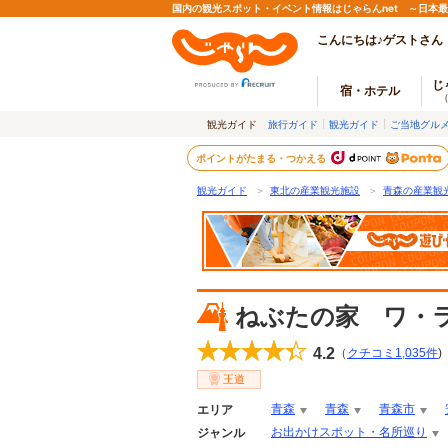
国内の観光スポット・イベント情報はじゃらんnet ～日本
こんにちは♪ゲストさん
じ
宿・ホテル
観光ガイド
旅行ガイド
観光ガイド
ご当地グル
ポイントがたまる・つかえる
観光ガイド
＞
東北の産業観光施設
＞
青森の産業観
ねぶたの家 ワ・
4.2
（
クチコミ
1,035
件
)
王道
青森
青森
青森市
エリア
お出かけスポット・名所巡り
ジャンル