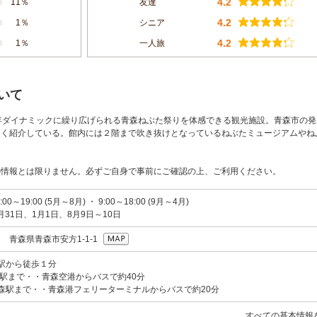
4.2
11％
友達
4.2
1％
シニア
4.2
1％
一人旅
いて
。毎年ダイナミックに繰り広げられる青森ねぶた祭りを体感できる観光施設。青森市の
なく紹介している。館内には２階まで吹き抜けとなっているねぶたミュージアムやね
の情報とは限りません。必ずご自身で事前にご確認の上、ご利用ください。
0～19:00 (5月～8月) ・ 9:00～18:00 (9月～4月)
月31日、1月1日、8月9日～10日
03 青森県青森市安方1-1-1
森駅から徒歩１分
青森駅まで・・青森空港からバスで約40分
青森駅まで・・青森港フェリーターミナルからバスで約20分
すべての基本情報