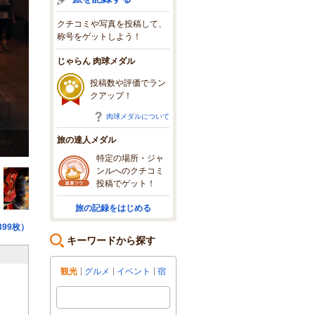
クチコミや写真を投稿して、
称号をゲットしよう！
じゃらん 肉球メダル
投稿数や評価でラン
クアップ！
肉球メダルについて
旅の達人メダル
青森県・ねぶたの家・ワラッセ
特定の場所・ジャ
ンルへのクチコミ
投稿でゲット！
旅の記録をはじめる
99枚）
キーワードから探す
観光
グルメ
イベント
宿