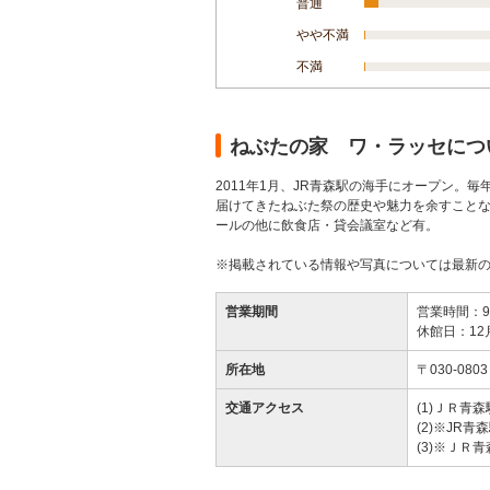
普通
やや不満
不満
ねぶたの家 ワ・ラッセにつ
2011年1月、JR青森駅の海手にオープン
届けてきたねぶた祭の歴史や魅力を余すこと
ールの他に飲食店・貸会議室など有。
※掲載されている情報や写真については最新
営業期間
営業時間：9:0
休館日：12
所在地
〒030-08
交通アクセス
(1)ＪＲ青
(2)※JR
(3)※ＪＲ