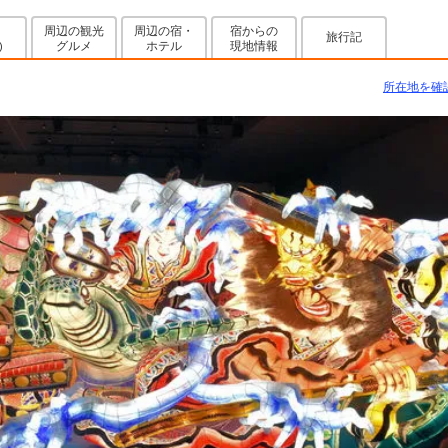
周辺の観光
周辺の宿・
宿からの
旅行記
グルメ
ホテル
現地情報
)
所在地を確