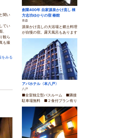
創業400年 自家源泉かけ流し 棟
と聞い
方志功ゆかりの宿 椿館
青森
してい
源泉かけ流しの大浴場と郷土料理
面、
が自慢の宿。露天風呂もあります
り観ら
真も撮
報をみる
アパホテル〈本八戸〉
八戸
■全室独立型バスルーム ■隣接
駐車場無料 ■２食付プラン有り