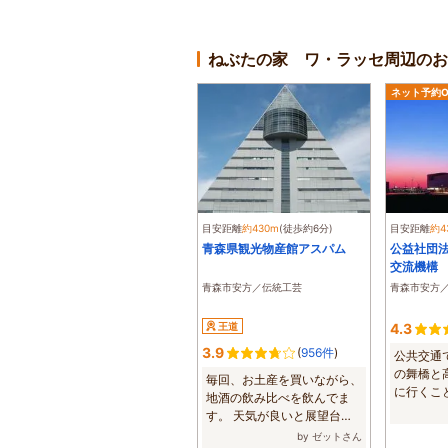
ねぶたの家 ワ・ラッセ周辺のお
ネット予約O
目安距離
約430m
(徒歩約6分)
目安距離
約4
青森県観光物産館アスパム
公益社団
交流機構
青森市安方／伝統工芸
青森市安方
王道
4.3
3.9
(
956件
)
公共交通
の舞橋と
毎回、お土産を買いながら、
に行くこ
地酒の飲み比べを飲んでま
した。 タク
す。 天気が良いと展望台か
ら、北海道が遠...
by ゼットさん