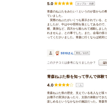
5.0
カップル・夫婦
青森のねぶたをみたい！というのが昔からの
ていました。
実際のねぶたがいくつも展示されている、と
ましたが、中はやや照明を落としてあるので
横、裏側など、四方から観られて感動しまし
れませんよ、との事でした。また、会場の係
ってくださいました。青森に行くならば絶対
5510さん
男性／60代
このクチコミは参考になりましたか？
は
青森ねぶた祭を知って学んで体験
4.0
一人
青森ねぶた祭の歴史、支えている名人など様
お囃子の実演があったり、太鼓の体験ができ
楽しめるというなかなかの施設だった。青森