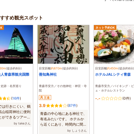
すすめ観光スポット
K
ネット予約OK
30m
(徒歩約6分)
目安距離
約670m
(徒歩約9分)
目安距離
約450m
(徒歩約6分
法人青森県観光国際
善知鳥神社
ホテルJALシティ青森
／史跡・名所巡り
青森市安方／その他神社・神宮・寺
青森市安方／バイキング・ビ
院
ェ・ホテルレストラン
王道
-.-
(
16件
)
(0件)
3.9
(
87件
)
では行きにくい、鶴
高山稲荷神社に便利
青森の中心地にある神社で、
とができるツアーで
有名みたいです。 ホテルか
...
by takeさん
ら近くにあり、時間内に間に
合い、御朱印...
by しょうさん