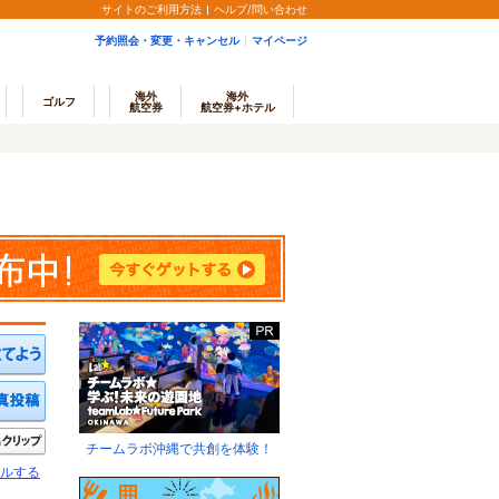
サイトのご利用方法
ヘルプ/問い合わせ
予約照会・変更・キャンセル
マイページ
海外
海外
ゴルフ
航空券
航空券+ホテル
ミを投稿する
写真を投稿する
きたい
クリップ
チームラボ沖縄で共創を体験！
ルする