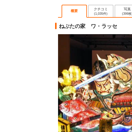
クチコミ
写真
概要
(1,035件)
(399枚
ねぶたの家 ワ・ラッセ