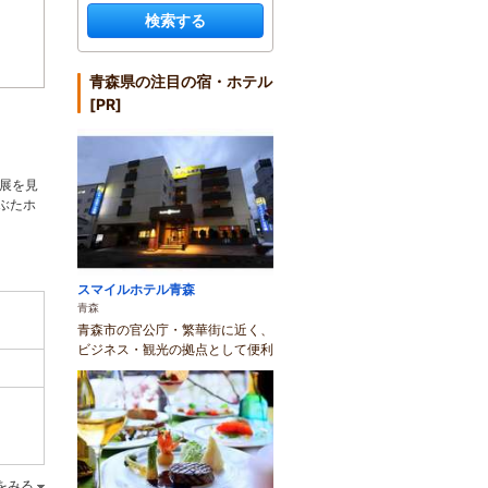
検索する
青森県の注目の宿・ホテル
[PR]
発展を見
ぶたホ
スマイルホテル青森
青森
青森市の官公庁・繁華街に近く、
ビジネス・観光の拠点として便利
をみる