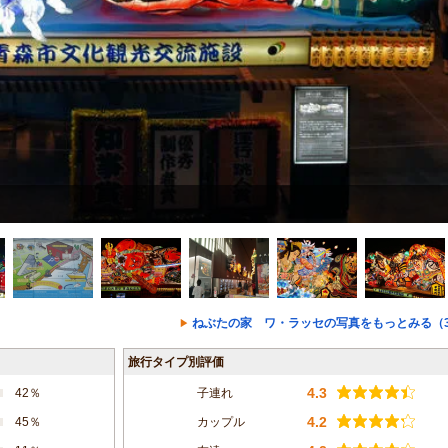
ねぶたの家 ワ・ラッセの写真をもっとみる（3
旅行タイプ別評価
4.3
42％
子連れ
4.2
45％
カップル