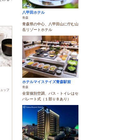
八甲田ホテル
青森
青森県の中心、八甲田山に佇む山
岳リゾートホテル
)
ホテルマイステイズ青森駅前
青森
ュッフ
全室個別空調、バス・トイレはセ
パレート式（１部ＵＢあり）