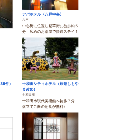
アパホテル〈八戸中央〉
八戸
中心街に位置し繁華街に徒歩約５
分 広めのお部屋で快適ステイ！
35件）
十和田シティホテル（旅館しもや
ま改め）
十和田湖
十和田市現代美術館へ徒歩７分
炊立てご飯の朝食が無料♪