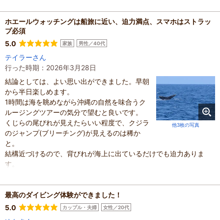
小さなお子様がいるご家族の方や心配性や不安な事がある方は、こ
このお店絶対利用してくださいませ！思ってる以上に安心して楽し
めまよぉ
ホエールウォッチングは船旅に近い、迫力満点、スマホはストラッ
プ必須
混雑具合
：
普通
5.0
滞在時間
：
3時間以上
家族
男性／40代
家族の内訳
：
お子様、
テイラーさん
子どもの年齢
：
13歳以上
行った時期：2026年3月28日
人数
：
2人
投稿日
：
2026年7月29日
結論としては、よい思い出ができました。早朝
から半日楽しめます。
1時間は海を眺めながら沖縄の自然を味合うク
ルージングツアーの気分で望むと良いです。
くじらの尾びれが見えたらいい程度で、クジラ
他3枚の写真
のジャンプ(ブリーチング)が見えるのは稀か
と。
結構近づけるので、背びれが海上に出ているだけでも迫力ありま
す。
3月はクジラも北上しているようで伊江島よりも遠いところまで行
きます。
クジラのスポットまで行くと沖から離れるため、波も結構強くて船
最高のダイビング体験ができました！
酔いする人が結構いました。
5.0
カップル・夫婦
女性／20代
酔いやすい人は朝ご飯あまり沢山食べずに行くと良いかと。