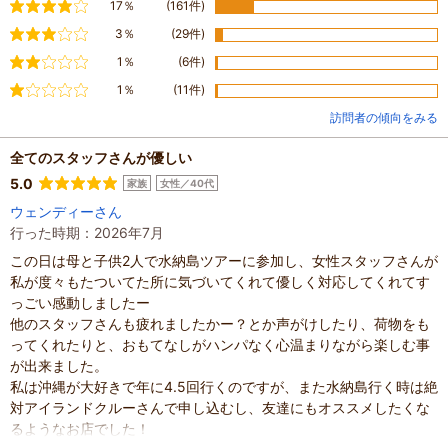
やや満足
17％
(161件)
普通
3％
(29件)
やや不満
1％
(6件)
不満
1％
(11件)
訪問者の傾向をみる
全てのスタッフさんが優しい
5.0
家族
女性／40代
ウェンディーさん
行った時期：2026年7月
この日は母と子供2人で水納島ツアーに参加し、女性スタッフさんが
私が度々もたついてた所に気づいてくれて優しく対応してくれてす
っごい感動しましたー
他のスタッフさんも疲れましたかー？とか声がけしたり、荷物をも
ってくれたりと、おもてなしがハンパなく心温まりながら楽しむ事
が出来ました。
私は沖縄が大好きで年に4.5回行くのですが、また水納島行く時は絶
対アイランドクルーさんで申し込むし、友達にもオススメしたくな
るようなお店でした！