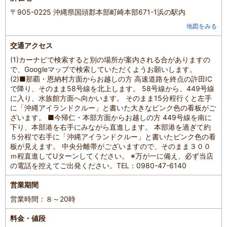
〒905-0225 沖縄県国頭郡本部町崎本部671-1浜の駅内
地図をみる
交通アクセス
(1)カーナビで検索すると別の場所が案内される合がありますの
で、Googleマップで検索していただくようお願いします。
(2)■那覇・恩納村方面からお越しの方 高速道路を終点の許田IC
で降り、そのまま58号線を北上します。 58号線から、449号線
に入り、水族館方面へ向かいます。 そのまま15分程行くと左手
に「沖縄アイランドクルー」と書いた大きなピンク色の看板がご
ざいます。 ■今帰仁・本部方面からお越しの方 449号線を南に
下り、本部港を右手にみながら直進します。 本部港を過ぎて約
５分程で右手に「沖縄アイランドクルー」と書いたピンク色の看
板が見えます。 中央分離帯がございますので、そのまま３００
ｍ程直進してUターンしてください。 ※万が一に備え、必ず当店
の電話を控えてご出発ください。TEL：0980-47-6140
営業期間
営業時間：８～20時
料金・値段