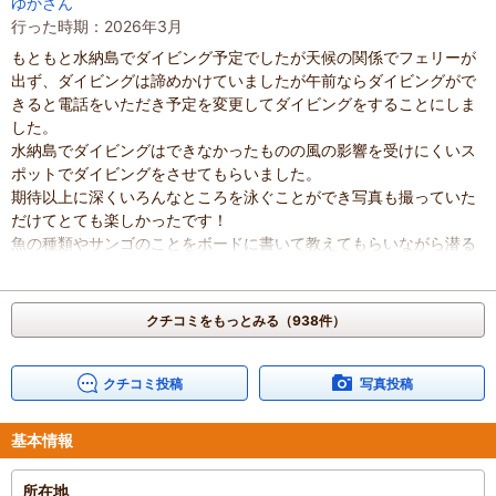
ゆかさん
子どもを乗船させる時は覚悟する必要があります。うちの子は吐き
行った時期：2026年3月
ました。
もともと水納島でダイビング予定でしたが天候の関係でフェリーが
デッキに乗ってクジラを鑑賞するタイミングがあります。
出ず、ダイビングは諦めかけていましたが午前ならダイビングがで
スマホはストラップ必須です。海にスマホを落としたら戻ってこな
きると電話をいただき予定を変更してダイビングをすることにしま
いでしょう。
した。
首から下げるタイプのストラップが相性良かったです。
水納島でダイビングはできなかったものの風の影響を受けにくいス
それと日焼け止めを塗っていくことを推奨します。デッキの上は直
ポットでダイビングをさせてもらいました。
射日光が当たります。
期待以上に深くいろんなところを泳ぐことができ写真も撮っていた
瀬底島や名護市に宿泊する際にはタクシーでも簡単にいけるのでオ
だけてとても楽しかったです！
ススメです。
魚の種類やサンゴのことをボードに書いて教えてもらいながら潜る
混雑具合
：
やや混んでいた
ことができいい思い出になりました。
滞在時間
：
3時間以上
泳いでる際のフォローもしっかりしていただき安心して楽しめまし
家族の内訳
：
お子様、
子どもの年齢
た。
：
4～6歳、
13歳以上
クチコミをもっとみる（938件）
人数
：
3人～5人
諦めかけていたダイビングでしたが予定を変更して体験して大正解
投稿日
：
2026年4月3日
でした！
最高の思い出になりました！
クチコミ投稿
写真投稿
混雑具合
：
普通
滞在時間
：
1～2時間
基本情報
人数
：
未設定
投稿日
：
2026年3月29日
所在地