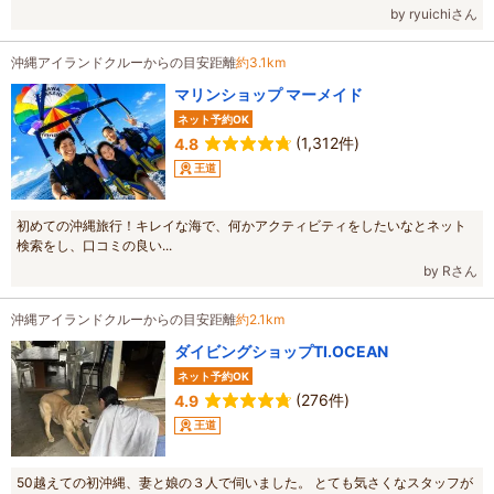
by ryuichiさん
沖縄アイランドクルーからの目安距離
約3.1km
マリンショップ マーメイド
ネット予約OK
(1,312件)
4.8
王道
初めての沖縄旅行！キレイな海で、何かアクティビティをしたいなとネット
検索をし、口コミの良い...
by Rさん
沖縄アイランドクルーからの目安距離
約2.1km
ダイビングショップTI.OCEAN
ネット予約OK
(276件)
4.9
王道
50越えての初沖縄、妻と娘の３人で伺いました。 とても気さくなスタッフが