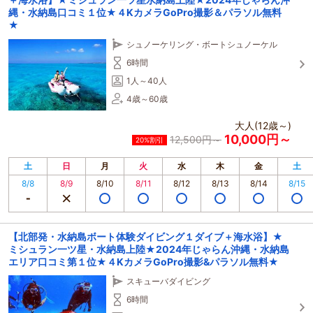
縄・水納島口コミ１位★４KカメラGoPro撮影＆パラソル無料
★
シュノーケリング・ボートシュノーケル
6時間
1人～40人
4歳～60歳
大人(12歳～)
10,000円～
12,500円～
20%割引
土
日
月
火
水
木
金
土
8/8
8/9
8/10
8/11
8/12
8/13
8/14
8/15
【北部発・水納島ボート体験ダイビング１ダイブ＋海水浴】★
ミシュラン一ツ星・水納島上陸★2024年じゃらん沖縄・水納島
エリア口コミ第１位★４KカメラGoPro撮影&パラソル無料★
スキューバダイビング
6時間