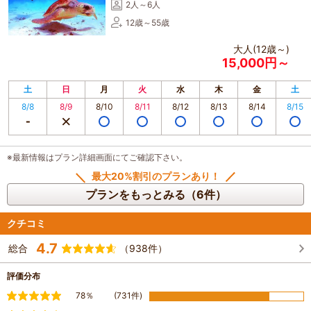
2人～6人
12歳～55歳
大人(12歳～)
15,000円～
土
日
月
火
水
木
金
土
8/8
8/9
8/10
8/11
8/12
8/13
8/14
8/15
※最新情報はプラン詳細画面にてご確認下さい。
最大20%割引のプランあり！
プランをもっとみる（6件）
クチコミ
4.7
総合
（938件）
評価分布
満足
78％
(731件)