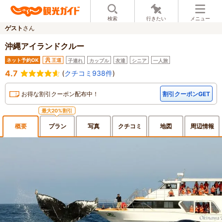
検索
行きたい
メニュー
ゲスト
さん
沖縄アイランドクルー
ネット予約OK
王道
子連れ
カップル
友達
シニア
一人旅
4.7
(
クチコミ938件
)
お得な割引クーポン配布中！
割引クーポンGET
最大20%割引
概要
プラン
写真
クチ
コミ
地図
周辺
情報