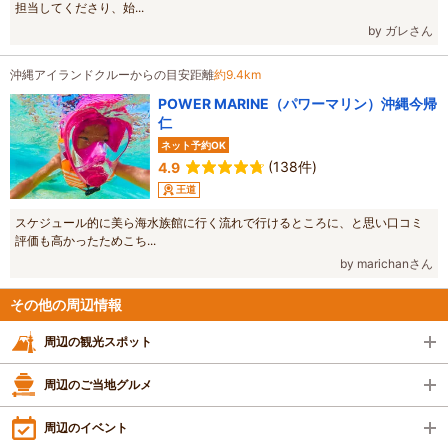
担当してくださり、始...
by ガレさん
沖縄アイランドクルーからの目安距離
約9.4km
POWER MARINE（パワーマリン）沖縄今帰
仁
ネット予約OK
(138件)
4.9
王道
スケジュール的に美ら海水族館に行く流れで行けるところに、と思い口コミ
評価も高かったためこち...
by marichanさん
その他の周辺情報
周辺の観光スポット
周辺のご当地グルメ
周辺のイベント