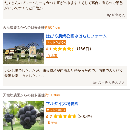
たくさんのブルーベリーを食べる事が出来ます！そして高台に有るので景色
がいいです！ただ日陰が...
by bideさん
天龍峡農園からの目安距離
約50.1km
はびろ農業公園みはらしファーム
ネット予約OK
(166件)
4.1
王道
いいお湯でした。ただ、露天風呂が内湯より熱かったので、内湯でのんびり
長湯を楽しみました。シ...
by むーみんみんさん
天龍峡農園からの目安距離
約19.3km
マルダイ大場農園
ネット予約OK
(200件)
4.7
王道