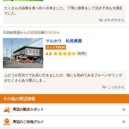
たくさんの品種を食べ比べ出来ました。 丁寧に接客をして頂き子供も大満足
でした。
by さわさわさん
天龍峡農園からの目安距離
約19.0km
マルホウ 松尾農園
ネット予約OK
(6件)
4.6
ぶどうが目当てでお店に行きましたが、他にも初めてみるプルーンやリンゴ
がたくさんあり購入しま...
by こっちさん
その他の周辺情報
周辺の観光スポット
周辺のご当地グルメ