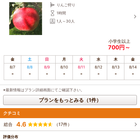
りんご狩り
1時間
1人～30人
小学生以上
700円～
金
土
日
月
火
水
木
金
8/7
8/8
8/9
8/10
8/11
8/12
8/13
8/14
※最新情報はプラン詳細画面にてご確認下さい。
プランをもっとみる（1件）
クチコミ
4.6
総合
（17件）
評価分布