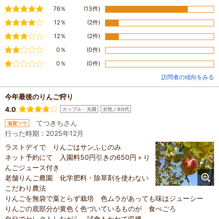
満足
76％
(13件)
やや満足
12％
(2件)
普通
12％
(2件)
やや不満
0％
(0件)
不満
0％
(0件)
訪問者の傾向をみる
今年最後のりんご狩り
4.0
カップル・夫婦
女性／60代
てつきちさん
滋賀ツウ
行った時期：2025年12月
ラストデイで りんごはサンふじのみ
ネット予約にて 入園料50円引きの650円＋り
んごジュース付き
老舗りんご農園 化学肥料・除草剤を使わない
こだわり農法
りんごを無袋で葉とらず栽培 色ムラがあっても味はジューシー
りんごの底部分が黄色く色づいているものが 食べごろ
自分でセレクトしながら 試食もかねて収穫