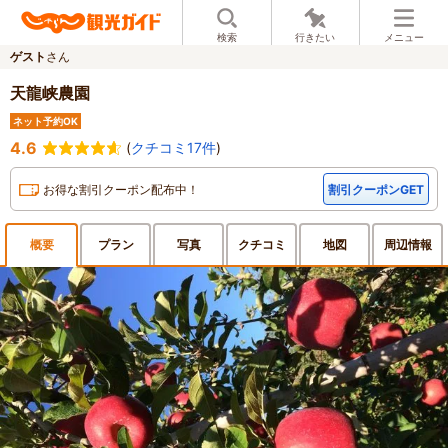
検索
行きたい
メニュー
ゲスト
さん
天龍峡農園
ネット予約OK
4.6
(
クチコミ17件
)
お得な割引クーポン配布中！
割引クーポンGET
概要
プラン
写真
クチ
コミ
地図
周辺
情報