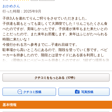
おかめさん
行った時期：2025年9月
子供3人を連れてりんご狩りをさせていただきました。
子供達も親もとっても楽しくて大満喫でした！りんごもたくさん食
べたのですが、美味しかったです。子供達が来年もまた来たいとの
ことだったので、また来年お邪魔します。来年はふじがたべられる
時期に来たいな！
今後行かれる方へ参考までに…子連れ目線です。
駐車場から高いところにあるので、階段を登っていく形です。ベビ
ーカーを持参したので、階段とは逆サイドにある坂を利用しまし
た。（荷物おきにベビーカーを持参したのですが、1組ずつ場所を決
めてくれてワンタッチタープテント、テーブル、椅子があり荷物も
置いておけたのでうちはベビーカーはいらなかったな）
案内をとても丁寧にしてくださって、広い農園の中にどこにどの品
クチコミをもっとみる（17件）
種があるかを説明してくれました。おかげで色々な種類を食べられ
ました。
古いですがコンビカーやブランコなどの子供が遊べるものがあり、
クチコミ投稿
写真投稿
子供達はりんご狩りに飽きてきても時間が持たせられました。親は
その分ゆっくり食べられました。
基本情報
トイレも洋式で複数あり、綺麗でした。