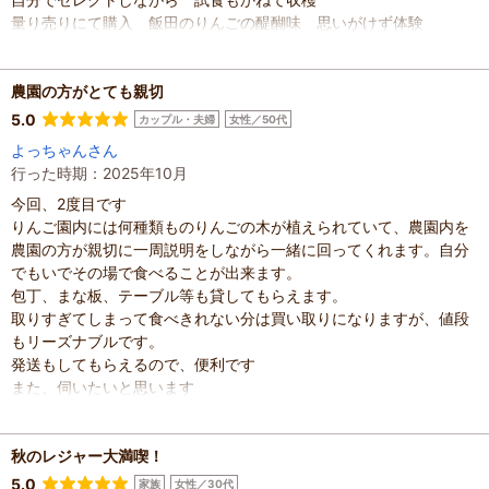
量り売りにて購入 飯田のりんごの醍醐味 思いがけず体験
混雑具合
：
未選択
滞在時間
：
未選択
農園の方がとても親切
人数
：
未設定
投稿日
：
2025年12月1日
5.0
カップル・夫婦
女性／50代
よっちゃんさん
行った時期：2025年10月
今回、2度目です
りんご園内には何種類ものりんごの木が植えられていて、農園内を
農園の方が親切に一周説明をしながら一緒に回ってくれます。自分
でもいでその場で食べることが出来ます。
包丁、まな板、テーブル等も貸してもらえます。
取りすぎてしまって食べきれない分は買い取りになりますが、値段
もリーズナブルです。
発送もしてもらえるので、便利です
また、伺いたいと思います
混雑具合
：
未選択
滞在時間
：
未選択
秋のレジャー大満喫！
人数
：
未設定
投稿日
：
2025年10月22日
5.0
家族
女性／30代