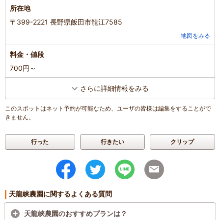
歩いてすぐのところに観光スポットがあり、りんご狩りのあとに訪
所在地
れると楽しいと思います。展望スポット？から天竜川を見下ろすと
絶景！川下りの舟がちょうど通って子供達も大喜びでした。電車も
〒399-2221 長野県飯田市龍江7585
みられてこれもまた大喜び。下に吊り橋があり渡るとなかなかの揺
地図をみる
れがあってスリルがあってこれもまた大はしゃぎで楽しんでいまし
た。橋からの景色もとてもよかったです。橋までは急な道でした
料金・値段
が、3才も自分で歩いて行けました。虹色トカゲもみられてとても
700円～
楽しいレジャーになりました。天竜峡大橋も近いので、そっちらも
行けば秋のレジャーとしてとても楽しめると思います！
さらに詳細情報をみる
混雑具合
：
普通
滞在時間
：
1～2時間
このスポットはネット予約が可能なため、ユーザの皆様は編集をすることがで
家族の内訳
：
お子様、
親・祖父母、
きません。
子どもの年齢
：
0～1歳、
2～3歳、
4～6歳、
人数
：
3人～5人
投稿日
：
2025年10月2日
行った
行きたい
クリップ
天龍峡農園に関するよくある質問
天龍峡農園のおすすめプランは？