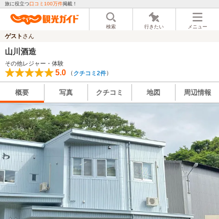
旅に役立つ
口コミ100万件
掲載！
検索
行きたい
メニュー
ゲスト
さん
山川酒造
その他レジャー・体験
5.0
（
）
クチコミ2件
概要
写真
クチコミ
地図
周辺情報