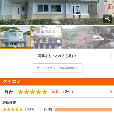
写真をもっとみる (4枚)
このスポットの基本情報へ
クチコミ
5.0
総合
（2件）
評価分布
100％
(2件)