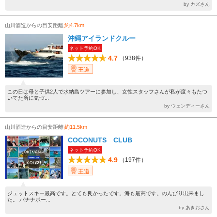
by カズさん
山川酒造からの目安距離
約4.7km
沖縄アイランドクルー
ネット予約OK
4.7
（938件）
王道
この日は母と子供2人で水納島ツアーに参加し、女性スタッフさんが私が度々もたつ
いてた所に気づ...
by ウェンディーさん
山川酒造からの目安距離
約11.5km
COCONUTS CLUB
ネット予約OK
4.9
（197件）
王道
ジェットスキー最高です。とても良かったです。海も最高です。のんびり出来まし
た。 バナナボー...
by あきおさん