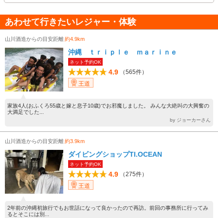
あわせて行きたいレジャー・体験
山川酒造からの目安距離
約4.9km
沖縄 ｔｒｉｐｌｅ ｍａｒｉｎｅ
ネット予約OK
4.9
（565件）
王道
家族4人(おふくろ55歳と嫁と息子10歳)でお邪魔しました。 みんな大絶叫の大興奮の
大満足でした...
by ジョーカーさん
山川酒造からの目安距離
約3.9km
ダイビングショップTI.OCEAN
ネット予約OK
4.9
（275件）
王道
2年前の沖縄初旅行でもお世話になって良かったので再訪。前回の事務所に行ってみ
るとそこには別...