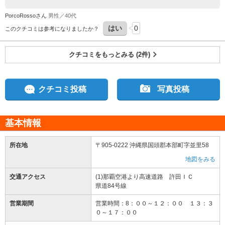
りました。案内をして下さった方もとても丁寧でわかり易い説明でした。
PorcoRossoさん
男性／40代
はい
0
このクチコミは参考になりましたか？
クチコミをもっとみる (2件)
クチコミ投稿
写真投稿
基本情報
所在地
〒905-0222 沖縄県国頭郡本部町字並里58
地図をみる
交通アクセス
(1)那覇空港より高速道路 許田ＩＣ
県道84号線
営業期間
営業時間：8：００～１２：００ １３：３
０～１７：００