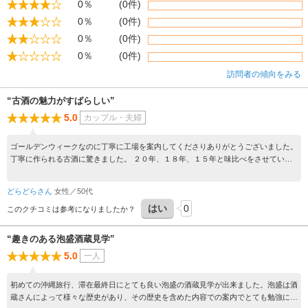
0％
(0件)
0％
(0件)
0％
(0件)
0％
(0件)
訪問者の傾向をみる
“古酒の魅力がすばらしい”
5.0
カップル・夫婦
ゴールデンウィークなのに丁寧に工場を案内してくださりありがとうございました。
丁寧に作られる古酒に驚きました。 ２０年、１８年、１５年と味比べをさせていた
だき、古酒のまろやかさ、深さにびっくりです。こんなに違うんですね 年数が経過
した泡盛のおいしいこと！体験しないとわからない！また、伺いたいです
どらどらさん
女性／50代
はい
0
このクチコミは参考になりましたか？
“趣きのある泡盛酒蔵見学”
5.0
一人
初めての沖縄旅行、滞在最終日にとても良い泡盛の酒蔵見学が出来ました。泡盛は酒
蔵さんによって様々な歴史があり、その歴史を含めた内容での案内でとても勉強にな