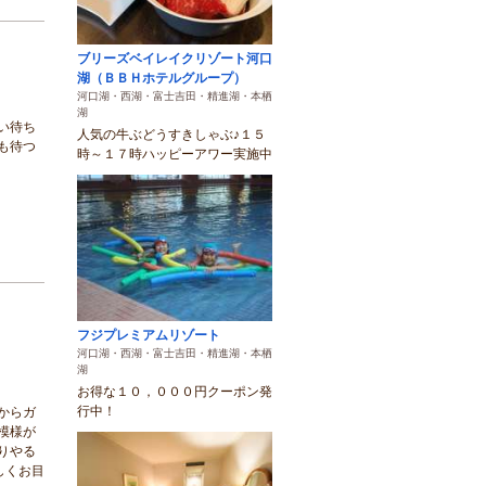
ブリーズベイレイクリゾート河口
湖（ＢＢＨホテルグループ）
河口湖・西湖・富士吉田・精進湖・本栖
湖
い待ち
人気の牛ぶどうすきしゃぶ♪１５
も待つ
時～１７時ハッピーアワー実施中
フジプレミアムリゾート
河口湖・西湖・富士吉田・精進湖・本栖
湖
お得な１０，０００円クーポン発
行中！
からガ
模様が
りやる
しくお目