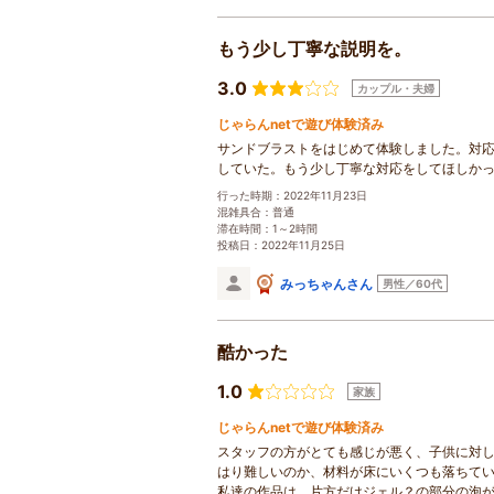
もう少し丁寧な説明を。
3.0
カップル・夫婦
じゃらんnetで遊び体験済み
サンドブラストをはじめて体験しました。対
していた。もう少し丁寧な対応をしてほしか
行った時期：2022年11月23日
混雑具合：普通
滞在時間：1～2時間
投稿日：2022年11月25日
みっちゃんさん
男性／60代
酷かった
1.0
家族
じゃらんnetで遊び体験済み
スタッフの方がとても感じが悪く、子供に対
はり難しいのか、材料が床にいくつも落ちてい
私達の作品は、片方だけジェル？の部分の泡