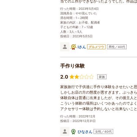
当ての工作ができなかったようでした。作品
行った時期：2023年5月4日
混雑具合：やや混んでいた
滞在時間：1～2時間
家族の内訳：お子様、配偶者
子どもの年齢：7～12歳
人数：3人～5人
投稿日：2023年5月5日
Iさん
グルメツウ
男性／40代
手作り体験
2.0
家族
家族旅行で子供達に手作り体験をさせたいと
しかしお店の方の態度が悪すぎます。ぶっき
体験自体は普通に出来ましたが、その後主人
こういう体験の場所はいくつかあったのでよ
アクセサリー体験は予約しないと出来ないこ
行った時期：2022年12月
投稿日：2022年12月31日
ひなさん
女性／40代