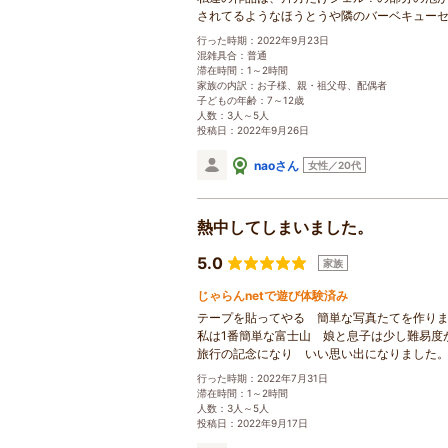
されてるようなほうとうや隣のバーベキュー
行った時期：2022年9月23日
混雑具合：普通
滞在時間：1～2時間
家族の内訳：お子様、親・祖父母、配偶者
子どもの年齢：7～12歳
人数：3人～5人
投稿日：2022年9月26日
naoさん
女性／20代
熱中してしまいました。
5.0
家族
じゃらんnetで遊び体験済み
テープを貼ってやる 簡単な写真たてを作りま
私は1番簡単な富士山 娘と息子は少し難易度
旅行の記念になり いい思い出になりました
行った時期：2022年7月31日
滞在時間：1～2時間
人数：3人～5人
投稿日：2022年9月17日