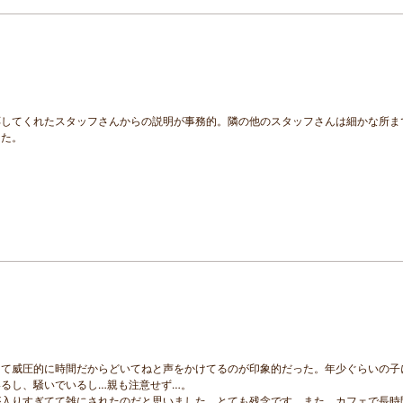
応してくれたスタッフさんからの説明が事務的。隣の他のスタッフさんは細かな所ま
った。
して威圧的に時間だからどいてねと声をかけてるのが印象的だった。年少ぐらいの子
るし、騒いでいるし…親も注意せず…。
が入りすぎてて雑にされたのだと思いました。とても残念です。また、カフェで長時