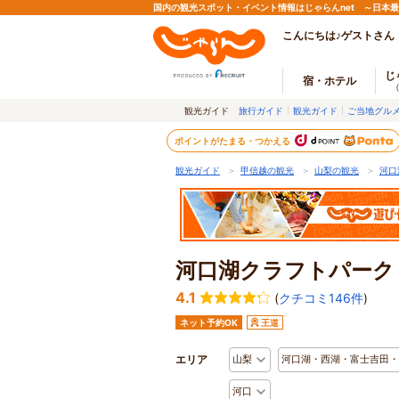
国内の観光スポット・イベント情報はじゃらんnet ～日本
こんにちは♪ゲストさん
じ
宿・ホテル
観光ガイド
旅行ガイド
観光ガイド
ご当地グル
ポイントがたまる・つかえる
観光ガイド
＞
甲信越の観光
＞
山梨の観光
＞
河口
河口湖クラフトパーク
4.1
(
クチコミ146件
)
ネット予約OK
王道
エリア
山梨
河口湖・西湖・富士吉田・
河口