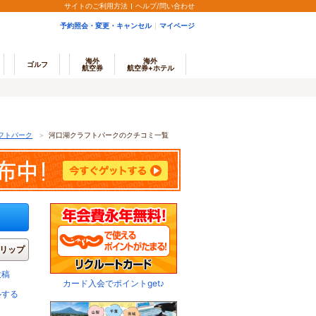
サイトのご利用方法
ヘルプ/問い合わせ
予約照会・変更・キャンセル
マイページ
海外
海外
ゴルフ
航空券
航空券+ホテル
フトパーク
＞
河口湖クラフトパークのクチコミ一覧
リップ
投稿
カード入会でポイントget♪
ルする