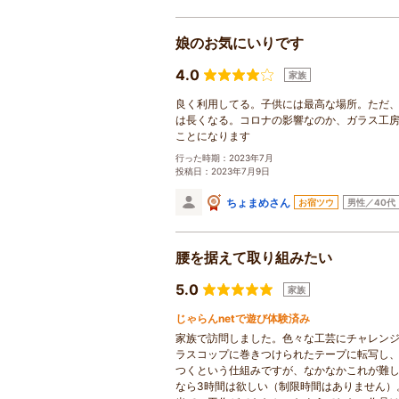
娘のお気にいりです
4.0
家族
良く利用してる。子供には最高な場所。ただ
は長くなる。コロナの影響なのか、ガラス工
ことになります
行った時期：2023年7月
投稿日：2023年7月9日
ちょまめさん
お宿ツウ
男性／40代
腰を据えて取り組みたい
5.0
家族
じゃらんnetで遊び体験済み
家族で訪問しました。色々な工芸にチャレン
ラスコップに巻きつけられたテープに転写し
つくという仕組みですが、なかなかこれが難し
なら3時間は欲しい（制限時間はありません）