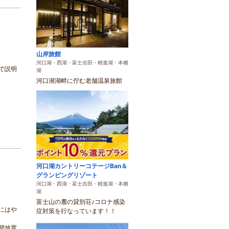
山岸旅館
河口湖・西湖・富士吉田・精進湖・本栖
で説明
湖
河口湖湖畔に佇む老舗温泉旅館
河口湖カントリーコテージBan＆
グランピングリゾート
河口湖・西湖・富士吉田・精進湖・本栖
湖
富士山の麓の貸別荘♪コロナ感染
にはや
症対策を行なっています！！
間放置