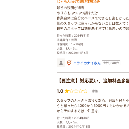
じゃらんnetで遊び体験済み
最初の説明が適当
やり方もぶつぶつ話すだけ
作業自体は自分のペースでできるし楽しかっ
別のスタッフは色々わからないことは教えて
最初のスタッフは態度悪すぎて印象悪いので
行った時期：2024年11月
混雑具合：普通
滞在時間：1～2時間
人数：3人～5人
投稿日：2024年11月4日
ニライカナイさん
女性／30代
【要注意】対応悪い、追加料金多
1.0
家族
スタッフのぶっきらぼうな対応、貝殻と砂と
うと思ったら4000から5000円くらいか
から予約する方はご注意を。
行った時期：2024年10月
人数：3人～5人
投稿日：2024年10月13日