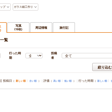
ップ
ガラス細工作り
写真
ミ
周辺情報
旅行記
(19枚)
)
一覧
行った時
投稿
期
者
絞り込む
]
投稿日
評価
行った時期
（
新しい順
古い順
）
（
高い順
低い順
）
（
新しい順