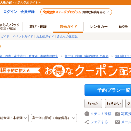
最大級の宿・ホテル予約サイト～
ログイン
会員登録
お得な特典をみる
ゃらんパック
遊び・体験
観光ガイド
レンタカー
航空券
（交通＋宿泊）
メガイド
イベントガイド
お土産ガイド
みんなの旅行記
湖・西湖・富士吉田・精進湖・本栖湖の観光
＞
富士河口湖町（南都留郡）の観光
＞
河口湖クラ
予約プラン一覧
行った
行きたい
ク
クチコミ投稿
写真
精進湖・本栖湖
富士河口湖町（南都留郡）
シェアする
メー