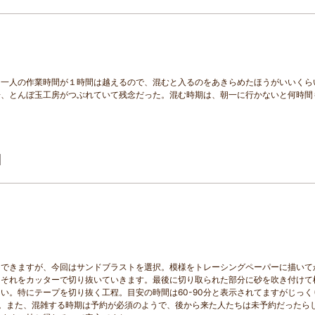
、一人の作業時間が１時間は越えるので、混むと入るのをあきらめたほうがいいくら
房、とんぼ玉工房がつぶれていて残念だった。混む時期は、朝一に行かないと何時間
ジできますが、今回はサンドブラストを選択。模様をトレーシングペーパーに描いて
、それをカッターで切り抜いていきます。最後に切り取られた部分に砂を吹き付けて
い。特にテープを切り抜く工程。目安の時間は60-90分と表示されてますがじっく
。また、混雑する時期は予約が必須のようで、後から来た人たちは未予約だったら