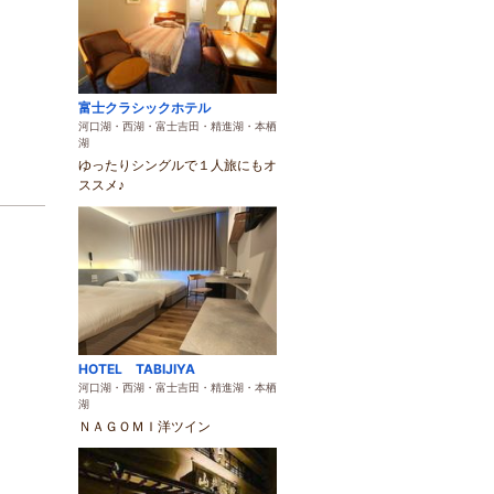
富士クラシックホテル
河口湖・西湖・富士吉田・精進湖・本栖
湖
ゆったりシングルで１人旅にもオ
ススメ♪
HOTEL TABIJIYA
河口湖・西湖・富士吉田・精進湖・本栖
湖
ＮＡＧＯＭＩ洋ツイン