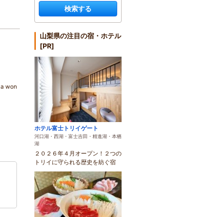
検索する
山梨県の注目の宿・ホテル
[PR]
d a won
ホテル富士トリイゲート
河口湖・西湖・富士吉田・精進湖・本栖
湖
２０２６年４月オープン！２つの
トリイに守られる歴史を紡ぐ宿