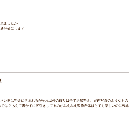
た
くれましたが
普通評価にします
額
小さい器は料金に含まれるがそれ以外の飾りは全て追加料金、案内写真のようなもの
かるのでは？あえて書かずに客引きしてるのがみえみえ製作自体はとても楽しいのに残