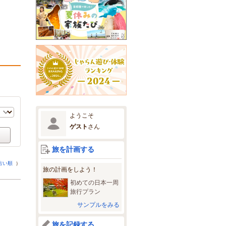
ようこそ
ゲスト
さん
旅を計画する
古い順
）
旅の計画をしよう！
初めての日本一周
旅行プラン
サンプルをみる
旅を記録する