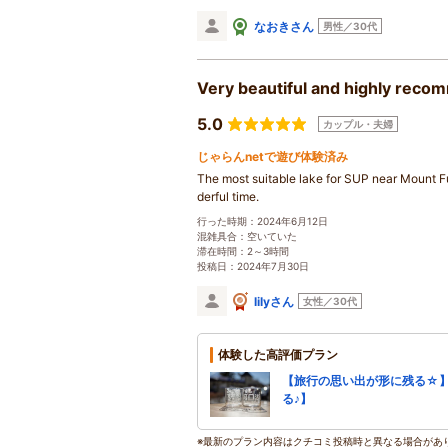
なおきさん
男性／30代
Very beautiful and highly rec
5.0
カップル・夫婦
じゃらんnetで遊び体験済み
The most suitable lake for SUP near Mount Fu
derful time.
行った時期：2024年6月12日
混雑具合：空いていた
滞在時間：2～3時間
投稿日：2024年7月30日
lilyさん
女性／30代
体験した高評価プラン
【旅行の思い出が形に残る☆】
る♪】
※最新のプラン内容はクチコミ投稿時と異なる場合があ