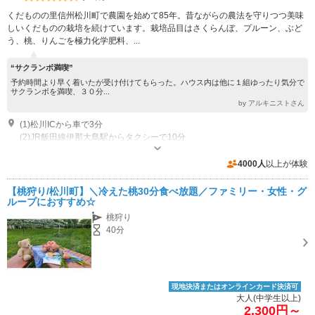
くだものの里信州松川町で農園を始めて85年。昔ながらの農法を守りつつ美味
しいくだものの栽培を続けています。栽培品目はさくらんぼ、プルーン、ぶど
う、桃、りんごを極力化学肥料、...
“サクランボ満喫”
予約時間より早く着いたが受け付けてもらった。ハウス内は他に１組ゆったり気分で
サクランボを満喫、３０分...
by アルキニストさん
(1)松川ICから車で3分
(2)JR飯田線伊那大島駅からタクシーで10分
営業：6月上旬～11月下旬 営業時間：9時～17時 休園日：毎週火曜日
専用駐車場あり（無料）15台
4000人
以上が体験
【桃狩り/松川町】＼冷えた桃30分食べ放題／ファミリー・女性・グ
ループにおすすめ☆
桃狩り
40分
現地決済またはオンラインカード決済可
大人(中学生以上)
2,300円～