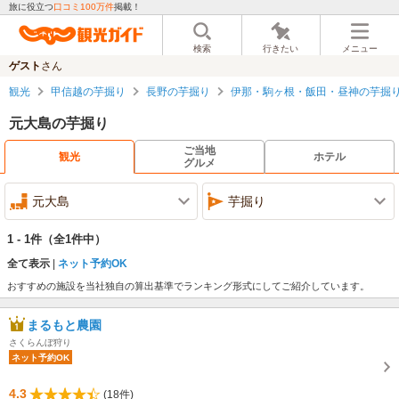
旅に役立つ
口コミ100万件
掲載！
検索
行きたい
メニュー
ゲスト
さん
観光
甲信越の芋掘り
長野の芋掘り
伊那・駒ヶ根・飯田・昼神の芋掘
元大島の芋掘り
ご当地
観光
ホテル
グルメ
元大島
芋掘り
1 - 1件
（全1件中）
全て表示
ネット予約OK
おすすめの施設を当社独自の算出基準でランキング形式にしてご紹介しています。
まるもと農園
さくらんぼ狩り
ネット予約OK
4.3
(18件)