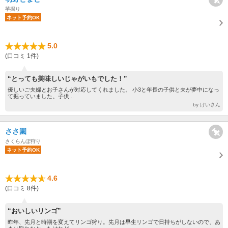
芋掘り
ネット予約OK
5.0
(口コミ 1件)
“とっても美味しいじゃがいもでした！”
優しいご夫婦とお子さんが対応してくれました。 小3と年長の子供と夫が夢中になっ
て掘っていました。子供...
by けいさん
ささ園
さくらんぼ狩り
ネット予約OK
4.6
(口コミ 8件)
“おいしいリンゴ”
昨年、先月と時期を変えてリンゴ狩り。先月は早生リンゴで日持ちがしないので、あ