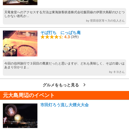
天竜食堂へのアクセスする方法は東海旅客鉄道株式会社飯田線の伊那大島駅のひとつ
しかない改札か...
by 世田谷区等々力の住人さん
そば打ち にっぱち庵
4.3
(3件)
今回の信州旅行で３回目の蕎麦だったと思いますが、どれも美味しく、そばの違いは
あまり分かりま...
by キヨさん
グルメをもっと見る
元大島周辺のイベント
市田灯ろう流し大煙火大会