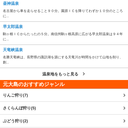
昼神温泉
名古屋から車を走らせること９０分。園原ＩＣを降りてわずか１０分のところ
に...
早太郎温泉
駒ヶ根ＩＣからたったの５分。南信州駒ヶ根高原に広がる早太郎温泉は９４年
に...
天竜峡温泉
名勝天竜峡は、長野県の諏訪湖を源にする天竜川が時間をかけて山地を削り、
創...
温泉地をもっと見る
元大島
のおすすめジャンル
りんご狩り(7)
さくらんぼ狩り(5)
ぶどう狩り(2)