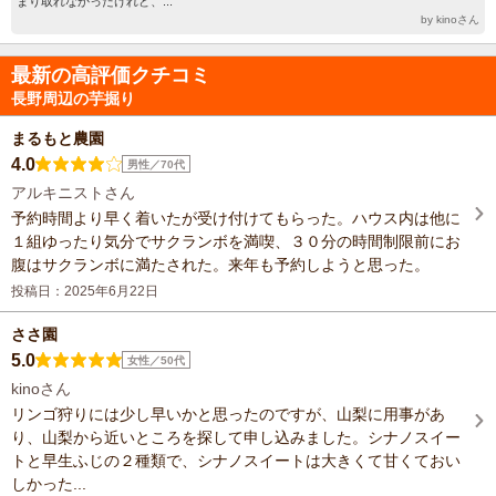
まり取れなかったけれど、...
by kinoさん
最新の高評価クチコミ
長野周辺の芋掘り
まるもと農園
4.0
男性／70代
アルキニストさん
予約時間より早く着いたが受け付けてもらった。ハウス内は他に
１組ゆったり気分でサクランボを満喫、３０分の時間制限前にお
腹はサクランボに満たされた。来年も予約しようと思った。
投稿日：2025年6月22日
ささ園
5.0
女性／50代
kinoさん
リンゴ狩りには少し早いかと思ったのですが、山梨に用事があ
り、山梨から近いところを探して申し込みました。シナノスイー
トと早生ふじの２種類で、シナノスイートは大きくて甘くておい
しかった...