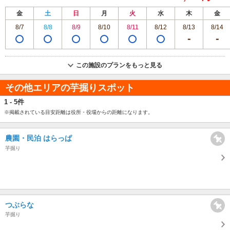
金
土
日
月
火
水
木
金
8/7
8/8
8/9
8/10
8/11
8/12
8/13
8/14
この施設のプランをもっと見る
その他エリアの芋掘りスポット
1 - 5件
※掲載されている目安距離は役所・役場からの距離になります。
農園・民泊 はらっぱ
芋掘り
つぶらな
芋掘り