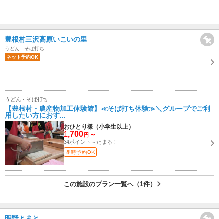
豊根村三沢高原いこいの里
うどん・そば打ち
ネット予約OK
うどん・そば打ち
【豊根村・農産物加工体験館】≪そば打ち体験≫＼グループでご利
用したい方におす...
おひとり様（小学生以上）
1,700
～
円
34ポイント～たまる！
即時予約OK
この施設のプラン一覧へ（1件）
明野とまと