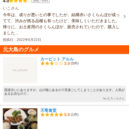
4.0
女性／50代
いこさん
今年は、成りが悪いとの事でしたが、結構赤いさくらんぼが成っ
てて、渋みが残る品種も有ったけど、美味しくいただきました。
帰りに、お土産用のさくらんぼが、販売されていたので、購入し
ました...
投稿日：2022年6月22日
元大島のグルメ
カーピット アルル
3.0
(5件)
国道沿いにありますが、山の陰にあるので見過ごしてしまうことがあります。人気が
あるお店なので...
by むろっちさん
天竜食堂
5.0
(1件)