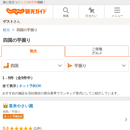
旅に役立つ
口コミ100万件
掲載！
検索
行きたい
メニュー
ゲスト
さん
観光
四国の芋掘り
四国の芋掘り
ご当地
観光
グルメ
四国
芋掘り
1 - 9件
（全9件中）
全て表示
ネット予約OK
おすすめの施設を当社独自の算出基準でランキング形式にしてご紹介しています。
喜来やさい園
徳島／芋掘り
ネット予約OK
5.0
(1件)