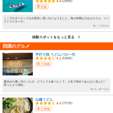
4.9
(299件)
王道
ここでのダイビングは大変良い思い出になりました。海が綺麗なのはもちろん、イン
ストラクターの...
by こうきさん
体験スポットをもっと見る
四国のグルメ
手打十段 うどんバカ一代
4.1
(536件)
ご当地
夏休みの暑い日だったが、どうしても食べたくて、人生で初めてあんなに並んだ！
思ったより回転...
by ちっきーさん
山越うどん
4.4
(757件)
ご当地