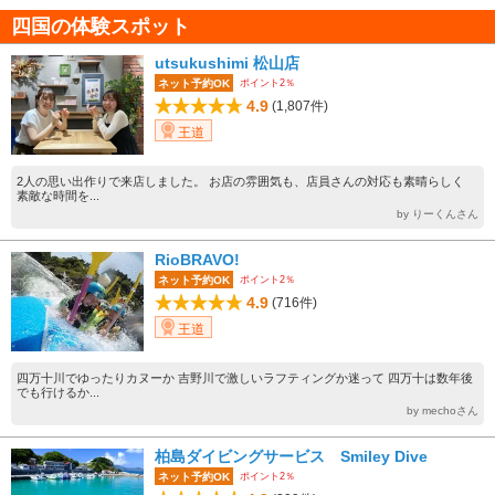
四国の体験スポット
utsukushimi 松山店
ポイント2％
ネット予約OK
4.9
(1,807件)
王道
2人の思い出作りで来店しました。 お店の雰囲気も、店員さんの対応も素晴らしく
素敵な時間を...
by りーくんさん
RioBRAVO!
ポイント2％
ネット予約OK
4.9
(716件)
王道
四万十川でゆったりカヌーか 吉野川で激しいラフティングか迷って 四万十は数年後
でも行けるか...
by mechoさん
柏島ダイビングサービス Smiley Dive
ポイント2％
ネット予約OK