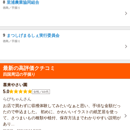
8
里浦農業協同組合
徳島／芋掘り
9
まつしげまるしぇ実行委員会
徳島／芋掘り
最新の高評価クチコミ
四国周辺の芋掘り
喜来やさい園
5.0
女性／60代
らびちゃんさん
お店で買わずに収穫体験してみたいなぁと思い、手頃な金額だっ
たので申込ました。 初めに、かわいいイラストの紙芝居を使っ
て、さつまいもの種類や植付、保存方法までわかりやすい説明が
あり...