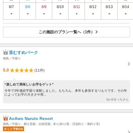
8/7
8/8
8/9
8/10
8/11
8/12
8/13
8/14
この施設のプラン一覧へ（1件）
里むすめパーク
徳島／芋掘り
5.0
(11件)
“楽しめて美味しいお芋をゲット”
今年で3年連続芋掘り体験しました。もちろん、来年も参加するつもりです。その年
によってお芋の大きさや形...
by ゆきっちさん
AoAwo Naruto Resort
徳島／芋掘り、郷土芸能・伝統芸能、釣り(釣り堀・渓流釣り・海釣り等)
ネット予約OK