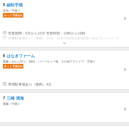
5
細松芋畑
高知／芋掘り
ネット予約OK
営業期間：9月から10月 営業時間：10時から16時
近隣駐車場あり（無料）10台 吉良川街並み駐車場に停めていただいて、そこから送迎いたします。
6
はなきファーム
愛媛／みかん狩り、BBQ・バーベキュー場、その他アウトドア、芋掘り
ネット予約OK
専用駐車場あり（無料）4台
7
三崎 清海
愛媛／芋掘り