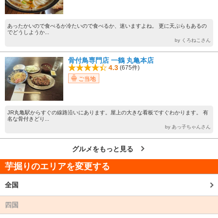
あったかいので食べるか冷たいので食べるか、迷いますよね。 更に天ぷらもあるの
でどうしようか...
by くろねこさん
骨付鳥専門店 一鶴 丸亀本店
4.3
(675件)
ご当地
JR丸亀駅からすぐの線路沿いにあります。屋上の大きな看板ですぐわかります。 有
名な骨付きどり...
by あっ子ちゃんさん
グルメをもっと見る
芋掘りのエリアを変更する
全国
四国