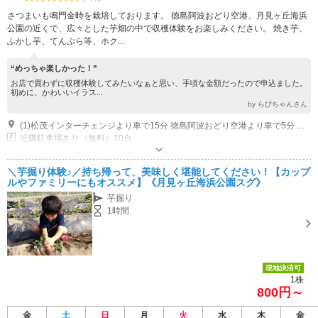
さつまいも鳴門金時を栽培しております。 徳島阿波おどり空港、月見ヶ丘海浜
公園の近くで、広々とした芋畑の中で収穫体験をお楽しみください。 焼き芋、
ふかし芋、てんぷら等、ホク...
“めっちゃ楽しかった！”
お店で買わずに収穫体験してみたいなぁと思い、手頃な金額だったので申込ました。
初めに、かわいいイラス...
by らびちゃんさん
(1)松茂インターチェンジより車で15分 徳島阿波おどり空港より車で5分 月見ヶ丘海浜公園 管理棟前で、ピンクのつなぎを着ていますので、お声掛けください。
近隣駐車場あり（無料）10台
＼芋掘り体験♪／持ち帰って、美味しく堪能してください！【カップ
ルやファミリーにもオススメ】《月見ヶ丘海浜公園スグ》
芋掘り
1時間
現地決済可
1株
800円～
金
土
日
月
火
水
木
金