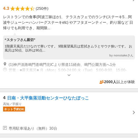
4.3
(250件)
レストランでの食事(阿波三昧ほか)、 テラスカフェでのランチ(ステーキ5…阿
波牛ジューシーハンバーグステーキetc) やアフタヌーンティー、釣り堀など 日
帰りでも利用でき、期間限...
“スタッフさん親切”
1階露天風呂だけなので寒いです。 9階展望風呂は窓拭きムラとサウナ狭いです。 お
風呂は50点、以外は90点...
by nonotakeさん
(1)神戸淡路鳴門道鳴門北ICより県道11経由、鳴門公園方面へ1分
営業：■露天風呂■ 月（Mon）5:00-24:00 火（Tue) 5:00-9:00、15:00-
24:00 水-日（Wed-Sun） 5:00-10:00、12:00-24:00 ■展望風呂■ 月
（Mon）5:00-9:00、15:00-24:00 火（Tue) 5:00-24:00 水-日（Wed-
専用駐車場あり（無料）200台 平面・地下※地下駐車場のみ全高2.1mまで
2000人
以上が体験
Sun） 5:00-12:00、15:00-24:00 その他：年中無休
4
日南・大平集落活動センターひなたぼっこ
高知／芋掘り
ネット予約OK
専用駐車場あり（無料）30台