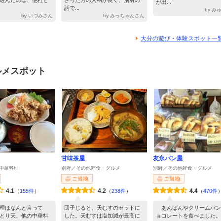
選んだのは、他社と
さった方の人柄が良く、別府の
が出...
話で...
by み
by いづみさん
by みっちゃんさん
大分の遊び・体験スポット一
ルメスポット
甘味茶屋
友永パン屋
中華料理
別府／その他軽食・グルメ
別府／その他軽食・グルメ
ご当地
ご当地
4.1
4.2
4.4
（
155件
）
（
238件
）
（
470件
理はなんと言って
団子じると、天むすのセットに
あんぱんやクリームパン
とり天、他の中華料
した。天むすは塩加減が最高に
ョコレートを食べました。