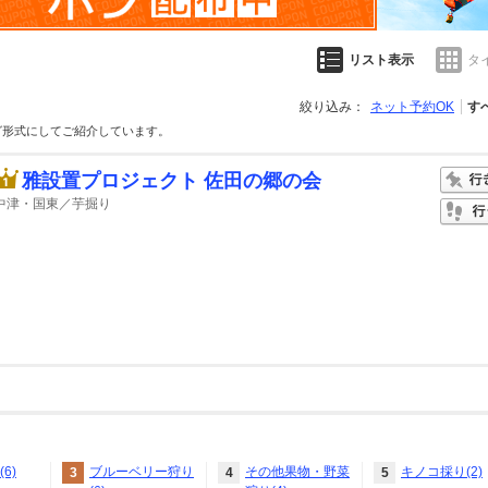
リスト表示
タ
絞り込み：
ネット予約OK
す
グ形式にしてご紹介しています。
雅設置プロジェクト 佐田の郷の会
中津・国東／芋掘り
6)
ブルーベリー狩り
その他果物・野菜
キノコ採り(2)
3
4
5