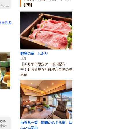
[PR]
ゅうさん
覧を見る
眺望の宿 しおり
別府
【４月平日限定クーポン配布
中！】お部屋食と眺望が自慢の温
泉宿
）
やチ
由布岳一望 朝霧のみえる宿 ゆ
中の
ふいん花由