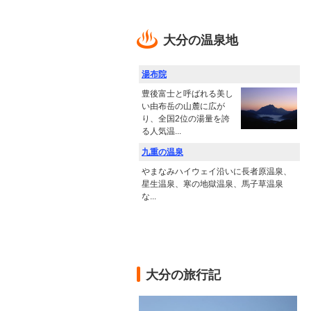
大分の温泉地
湯布院
豊後富士と呼ばれる美し
い由布岳の山麓に広が
り、全国2位の湯量を誇
る人気温...
九重の温泉
やまなみハイウェイ沿いに長者原温泉、
星生温泉、寒の地獄温泉、馬子草温泉
な...
大分の旅行記