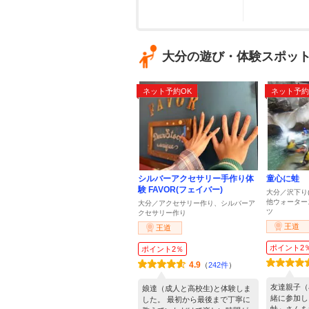
大分の遊び・体験スポッ
ネット予約OK
ネット予約
シルバーアクセサリー手作り体
童心に蛙
験 FAVOR(フェイバー)
大分／沢下り
他ウォーター
大分／アクセサリー作り、シルバーア
ツ
クセサリー作り
王道
王道
ポイント2
ポイント2％
4.9
（
242件
）
友達親子（
娘達（成人と高校生)と体験しま
緒に参加し
した。 最初から最後まで丁寧に