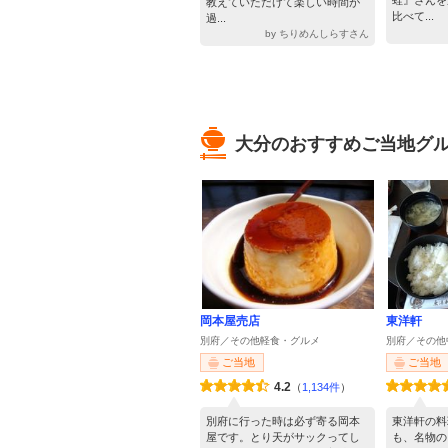
蛙』さんを
教えていただけて楽しい時間が
比べて...
過...
by ちりめんしらすさん
大分のおすすめご当地グ
岡本屋売店
東洋軒
別府／その他軽食・グルメ
別府／その他
ご当地
ご当地
4.2
（
1,134件
）
別府に行った時は必ず寄る岡本
東洋軒の料
屋です。とり天がサックってし
も、名物の