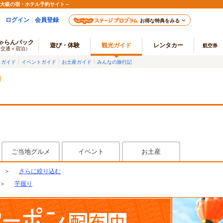
最大級の宿・ホテル予約サイト～
ログイン
会員登録
お得な特典をみる
ゃらんパック
遊び・体験
観光ガイド
レンタカー
航空券
（交通＋宿泊）
メガイド
イベントガイド
お土産ガイド
みんなの旅行記
ご当地グルメ
イベント
お土産
＞
さらに絞り込む
＞
芋掘り