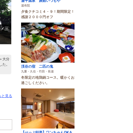
湯平温泉 旅館いづもや
湯布院
夕食クチコミ４・９！期間限定！
感謝２０００円オフ
ルメ三
＝大分
した。
渓谷の宿 二匹の鬼
九重・久住・竹田・長湯
冬限定の地鶏鍋コース。暖かくお
過ごしください。
っと見る
【べっぷ好楽】ワンちゃんOK＆