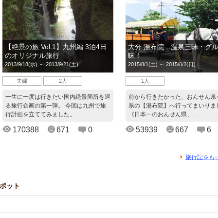
【絶景の旅 Vol.1】九州編 3泊4日
大分 湯布院…温泉三昧・グ
のオリジナル旅行
昧！
2013/9/18(水) ～ 2013/9/21(土)
2015/8/1(土) ～ 2015/8/2(日)
夫婦
2人
1人
一生に一度は行きたい国内絶景箇所を巡
前から行きたかった、おんせん県
る旅行企画の第一弾。 今回は九州で旅
県の【湯布院】へ行ってまいりま
行計画を立ててみました。 ...
《日本一のおんせん県、...
170388
671
0
53939
667
6
旅行記をも
ポット