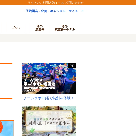
サイトのご利用方法
ヘルプ/問い合わせ
予約照会・変更・キャンセル
マイページ
海外
海外
ゴルフ
航空券
航空券+ホテル
チームラボ沖縄で共創を体験！