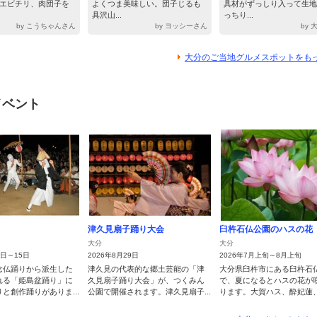
エビチリ、肉団子を
よくつま美味しい。団子じるも
具材がずっしり入って生地
具沢山...
っちり...
by こうちゃんさん
by ヨッシーさん
by
大分のご当地グルメスポットをも
イベント
津久見扇子踊り大会
臼杵石仏公園のハスの花
大分
大分
4日～15日
2026年8月29日
2026年7月上旬～8月上旬
念仏踊りから派生した
津久見の代表的な郷土芸能の「津
大分県臼杵市にある臼杵石
れる「姫島盆踊り」に
久見扇子踊り大会」が、つくみん
で、夏になるとハスの花が
と創作踊りがありま...
公園で開催されます。津久見扇子...
ります。大賀ハス、酔妃蓮、沙