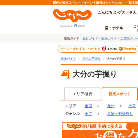
国内の観光スポット・イベント情報はじゃらんnet ～日本
こんにちは♪ゲストさん
じ
宿・ホテル
観光ガイド
旅行ガイド
観光ガイド
ご当地グル
ポイントがたまる・つかえる
観光ガイド
＞
九州の芋掘り
＞
大分の芋掘り
大分の芋掘り
エリア概要
観光スポット
エリア
全国
＞
九州
＞
大分
ジャンル
全て
＞
果物・野菜狩り