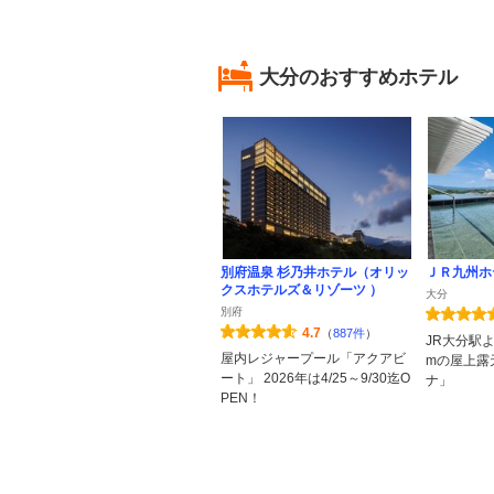
大分のおすすめホテル
別府温泉 杉乃井ホテル（オリッ
ＪＲ九州ホ
クスホテルズ＆リゾーツ ）
大分
別府
4.7
（
887件
）
JR大分駅
屋内レジャープール「アクアビ
mの屋上露
ート」 2026年は4/25～9/30迄O
ナ」
PEN！