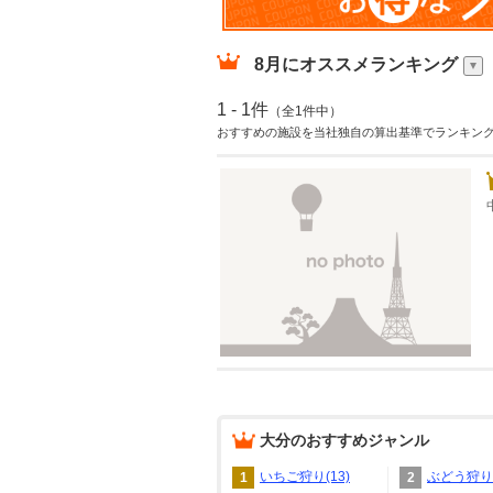
8月
にオススメランキング
1 - 1件
（全1件中）
おすすめの施設を当社独自の算出基準でランキン
大分
のおすすめジャンル
いちご狩り(13)
ぶどう狩り(
1
2