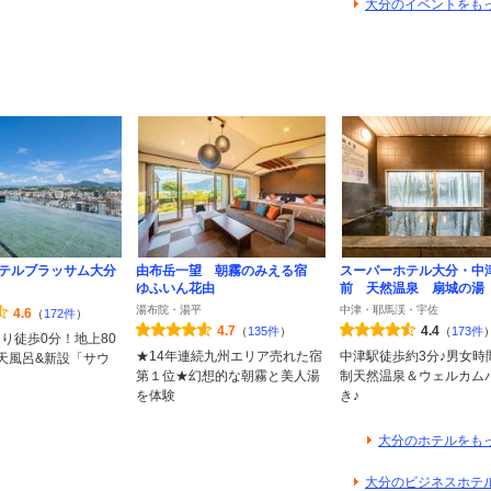
大分のイベントをも
テルブラッサム大分
由布岳一望 朝霧のみえる宿
スーパーホテル大分・中
ゆふいん花由
前 天然温泉 扇城の湯
湯布院・湯平
中津・耶馬渓・宇佐
4.6
（
172件
）
4.7
4.4
（
135件
）
（
173件
より徒歩0分！地上80
★14年連続九州エリア売れた宿
中津駅徒歩約3分♪男女時
天風呂&新設「サウ
第１位★幻想的な朝霧と美人湯
制天然温泉＆ウェルカム
を体験
き♪
大分のホテルをも
大分のビジネスホテ