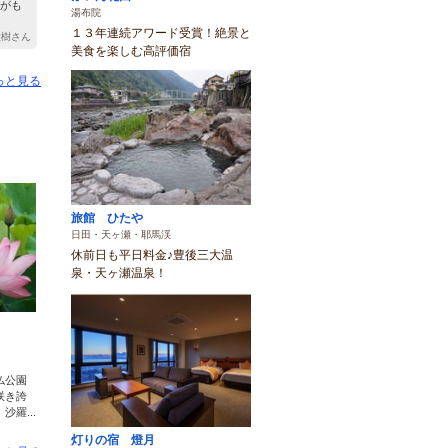
がも
湯布院
１３年連続アワード受賞！絶景と
 大樹さん
美食を楽しむ高評価宿
っと見る
旅館 ひたや
日田・天ヶ瀬・耶馬渓
休前日も平日料金♪豊後三大温
泉・天ヶ瀬温泉！
仏公園
咲き誇
羅...
灯りの宿 燈月