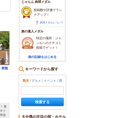
じゃらん 肉球メダル
投稿数や評価でラン
クアップ！
肉球メダルについて
旅の達人メダル
特定の場所・ジャ
ンルへのクチコミ
投稿でゲット！
旅の記録をはじめる
・蛟龍
キーワードから探す
観光
グルメ
イベント
宿
）
検索する
！ 形
すぐ
作品
大分県の注目の宿・ホテル