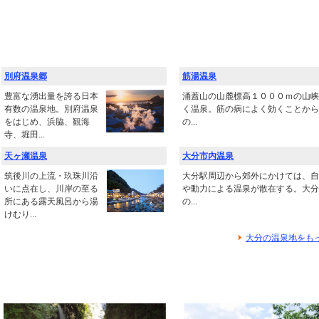
別府温泉郷
筋湯温泉
豊富な湧出量を誇る日本
涌蓋山の山麓標高１０００ｍの山峡
有数の温泉地。別府温泉
く温泉。筋の病によく効くことから
をはじめ、浜脇、観海
の...
寺、堀田...
天ヶ瀬温泉
大分市内温泉
筑後川の上流・玖珠川沿
大分駅周辺から郊外にかけては、自
いに点在し、川岸の至る
や動力による温泉が散在する。大分
所にある露天風呂から湯
の...
けむり...
大分の温泉地をも