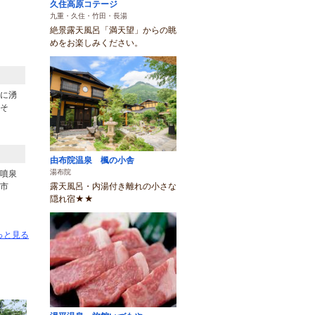
久住高原コテージ
九重・久住・竹田・長湯
絶景露天風呂「満天望」からの眺
めをお楽しみください。
に湧
そ
由布院温泉 楓の小舎
湯布院
噴泉
露天風呂・内湯付き離れの小さな
市
隠れ宿★★
っと見る