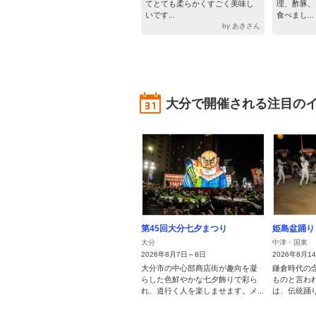
てとても柔らかくすごく美味し
理、酢豚、
いです...
食べまし...
by あきさん
大分で開催される注目の
第45回大分七夕まつり
姫島盆踊り
大分
中津・国東
2026年8月7日～8日
2026年8月1
大分市の中心部商店街が趣向を凝
鎌倉時代の
らした色鮮やかな七夕飾りで彩ら
ものと言わ
れ、道行く人を楽しませます。メ...
は、伝統踊り