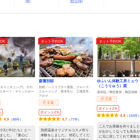
(6)
狩り(4)
ト
OK
ネット予約OK
ネット予約OK
森藩別邸
ゆふいん体験工房ミュウ
（こうりゅう）窯
(キャニオニング)、その
別府／ヘリコプター遊覧、クルーズ・
スポーツ・マリンスポー
クルージング、香水作り、工場見学、
湯布院／陶芸教室・陶芸体験
アロマ
王道
王道
ポイント2％
％
ポイント2％
4.9
（
193件
4.9
4.7
（
88件
）
（
77件
）
二人でお茶碗を作りました
小3と中1たち）と一
別府温泉オリジナルコスメ作り
がおかしくなっても先生が
ました。 『童心に
体験をしました。 対応してくだ
に元に戻してくれて素敵な