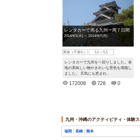
レンタカーで周る九州一周７日間
2014/4/1(火) ～ 2014/4/7(月)
家族（子連れ）
3人～5人
レンタカーで九州を一回りしました。各
地の美味しい物やきれいな景色を堪能し
ました。 天気にも恵まれ...
172008
728
0
九州・沖縄のアクティビティ・体験ス
福岡
長崎
熊本