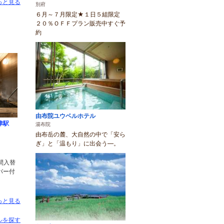
っと見る
別府
６月～７月限定★１日５組限定
２０％ＯＦＦプラン販売中すぐ予
約
由布院ユウベルホテル
津駅
湯布院
由布岳の麓、大自然の中で「安ら
ぎ」と「温もり」に出会う―。
）
間入替
バー付
っと見る
ルを探す