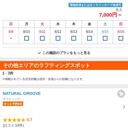
現地決済またはオンラインカード決済可
大人
7,000円～
日
月
火
水
木
金
土
日
8/9
8/10
8/11
8/12
8/13
8/14
8/15
8/16
この施設のプランをもっと見る
その他エリアのラフティングスポット
1 - 3件
※掲載されている目安距離は役所・役場からの距離になります。
NATURAL GROOVE
ラフティング
ネット予約OK
4.7
(口コミ 14件)