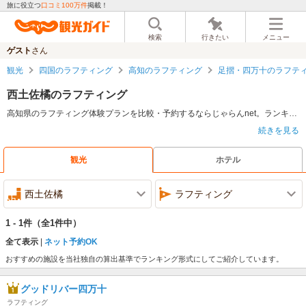
旅に役立つ
口コミ100万件
掲載！
検索
行きたい
メニュー
ゲスト
さん
観光
四国のラフティング
高知のラフティング
足摺・四万十のラフテ
西土佐橘のラフティング
高知県のラフティング体験プランを比較・予約するならじゃらんnet。ランキング・料金・口コミ情報で比較検討し、ネット予約で魅力的なアクティビティを体験しよう。
続きを見る
ラフティングについて
大型のゴムボート「ラフト」に複数人で乗って、川下りをするアメリカ発祥とされるアウトドアスポーツ、ラフティング。急流を下ってスリリングなアドベンチャー気分を満喫。ライフジャケットやヘルメットを着用して楽しめる。弾力性が高く、強度もあるゴムボートはゆるやかな浅瀬を滑るように流れ、はたまた流れが早く落差のある場所では岩にぶつかり、水しぶきを浴びながら激しく川を下るのがストレス発散にも。パドルを使って協力し合いながら、激流をクリアした時の一体感と達成感が気持ちいい！穏やかな川の流れに乗って進んだり、場所によって全く異なるシチュエーションに出合い、飽きないのも魅力。ガイドがアシストするので安心してチャレンジできる。
観光
ホテル
高知県のラフティングの特徴
さまざまなリバーアクティビティが体験できる高知。”日本最後の清流”と呼ばれる四万十川、一転、”激流”として名が通る吉野川、そして市街地からのアクセスも良好で穏やかな流れの仁淀川。いずれ劣らぬ美しさを誇る川が揃う、ラフティングパラダイスだ。
西土佐橘
ラフティング
1.四万十川
四国内で最長の四万十川。高知県西部を流れる一級河川。「名水百選」など、代表的な観光スポットの一つ。
1 - 1件
（全1件中）
2.吉野川
高知県から徳島県側に流れ出る吉野川。「日本三大暴れ川」と称され、ダイナミックでスリリングなラフティングができる。
全て表示
ネット予約OK
3.仁淀川
おすすめの施設を当社独自の算出基準でランキング形式にしてご紹介しています。
高知市内から車で約40分と、気軽に大自然にアクセスでき、「仁淀ブルー」と称される美しい川でラフティング。流れが穏やかなので、ビギナーから小さな子どもなど、「ラフティングを体験してみたいけどちょっと不安…」という方もトライしやすい。
グッドリバー四万十
ラフティング