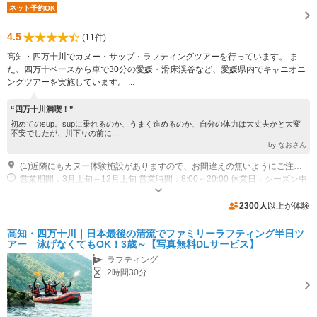
ネット予約OK
4.5
(11件)
高知・四万十川でカヌー・サップ・ラフティングツアーを行っています。 ま
た、四万十ベースから車で30分の愛媛・滑床渓谷など、愛媛県内でキャニオニ
ングツアーを実施しています。 ...
“四万十川満喫！”
初めてのsup。supに乗れるのか、うまく進めるのか、自分の体力は大丈夫かと大変
不安でしたが、川下りの前に...
by なおさん
(1)近隣にもカヌー体験施設がありますので、お間違えの無いようにご注意ください。
営業期間：3月上旬～12月上旬 営業時間：8:00～20:00 休業日：シーズン中
無休
専用駐車場あり（無料）20台
2300人
以上が体験
高知・四万十川｜日本最後の清流でファミリーラフティング半日ツ
アー 泳げなくてもOK！3歳～【写真無料DLサービス】
ラフティング
2時間30分