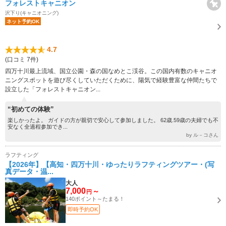
フォレストキャニオン
沢下り(キャニオニング)
ネット予約OK
4.7
(口コミ 7件)
四万十川最上流域、国立公園・森の国なめとこ渓谷。この国内有数のキャニオ
ニングスポットを遊び尽くしていただくために、陽気で経験豊富な仲間たちで
設立した「フォレストキャニオン...
“初めての体験”
楽しかったよ。 ガイドの方が親切で安心して参加しました。 62歳.59歳の夫婦でも不
安なく全過程参加でき...
by ル－コさん
ラフティング
【2026年】【高知・四万十川・ゆったりラフティングツアー・(写
真データ・温...
大人
7,000
～
円
140ポイント～たまる！
即時予約OK