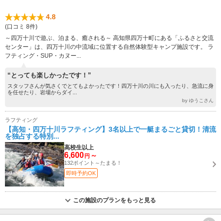
4.8
(口コミ 8件)
～四万十川で遊ぶ、泊まる、癒される～ 高知県四万十町にある「ふるさと交流
センター」は、四万十川の中流域に位置する自然体験型キャンプ施設です。 ラ
フティング・SUP・カヌー...
“とっても楽しかったです！”
スタッフさんが気さくでとてもよかったです！四万十川の川にも入ったり、急流に身
を任せたり、岩場からダイ...
by ゆうこさん
ラフティング
【高知・四万十川ラフティング】3名以上で一艇まるごと貸切！清流
を独占する特別...
高校生以上
6,600
～
円
132ポイント～たまる！
即時予約OK
この施設のプランをもっと見る