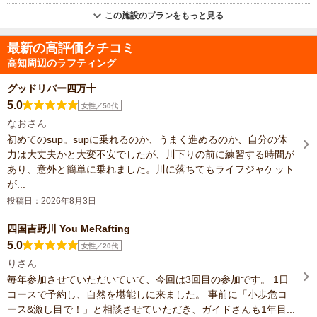
この施設のプランをもっと見る
最新の高評価クチコミ
高知周辺のラフティング
グッドリバー四万十
5.0
女性／50代
なおさん
初めてのsup。supに乗れるのか、うまく進めるのか、自分の体
力は大丈夫かと大変不安でしたが、川下りの前に練習する時間が
あり、意外と簡単に乗れました。川に落ちてもライフジャケット
が...
投稿日：2026年8月3日
四国吉野川 You MeRafting
5.0
女性／20代
りさん
毎年参加させていただいていて、今回は3回目の参加です。 1日
コースで予約し、自然を堪能しに来ました。 事前に「小歩危コ
ース&激し目で！」と相談させていただき、ガイドさんも1年目...