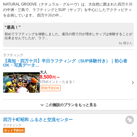
NATURAL GROOVE（ナチュラル・グルーヴ）は、大自然に囲まれた四万十川
の中洲・三島で、ラフティングとSUP（サップ）を中心にしたアクティビティ
を企画しています。 四万十川の中...
“最高！”
初めてラフティングを体験しました。連日の雨で川が増水しサップは体験することが
出来ませんでしたが、ラフ...
by 猫さん
ラフティング
【高知・四万十川】半日ラフティング（SUP体験付き）｜初心者
OK・写真データ...
大人
8,500
～
円
170ポイント～たまる！
即時予約OK
この施設のプランをもっと見る
四万十町昭和 ふるさと交流センター
ラフティング
ネット予約OK