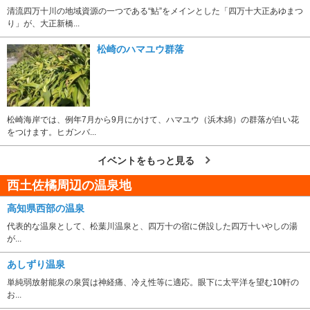
清流四万十川の地域資源の一つである“鮎”をメインとした「四万十大正あゆまつ
り」が、大正新橋...
松崎のハマユウ群落
松崎海岸では、例年7月から9月にかけて、ハマユウ（浜木綿）の群落が白い花
をつけます。ヒガンバ...
イベントをもっと見る
西土佐橘周辺の温泉地
高知県西部の温泉
代表的な温泉として、松葉川温泉と、四万十の宿に併設した四万十いやしの湯
が...
あしずり温泉
単純弱放射能泉の泉質は神経痛、冷え性等に適応。眼下に太平洋を望む10軒の
お...