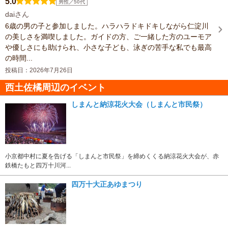
5.0
男性／50代
daiさん
6歳の男の子と参加しました。ハラハラドキドキしながら仁淀川
の美しさを満喫しました。ガイドの方、ご一緒した方のユーモア
や優しさにも助けられ、小さな子ども、泳ぎの苦手な私でも最高
の時間...
投稿日：2026年7月26日
西土佐橘周辺のイベント
しまんと納涼花火大会（しまんと市民祭）
小京都中村に夏を告げる「しまんと市民祭」を締めくくる納涼花火大会が、赤
鉄橋たもと四万十川河...
四万十大正あゆまつり