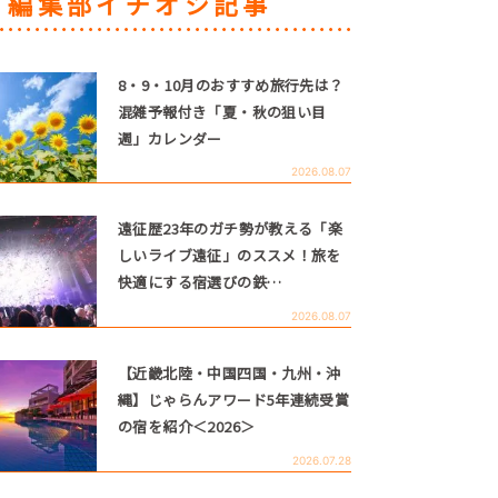
編集部イチオシ記事
8・9・10月のおすすめ旅行先は？
混雑予報付き「夏・秋の狙い目
週」カレンダー
2026.08.07
遠征歴23年のガチ勢が教える「楽
しいライブ遠征」のススメ！旅を
快適にする宿選びの鉄…
2026.08.07
【近畿北陸・中国四国・九州・沖
縄】じゃらんアワード5年連続受賞
の宿を紹介＜2026＞
2026.07.28