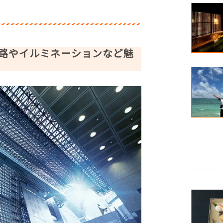
見区】
泉【南丹市】
訓郡】
路やイルミネーションなど魅