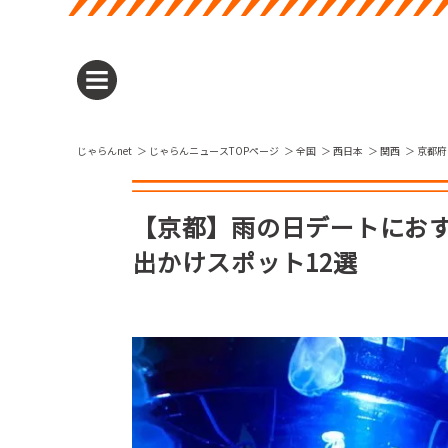
じゃらんnet
じゃらんニュースTOPページ
全国
西日本
関西
京都府
【京都】雨の日デートにお
出かけスポット12選