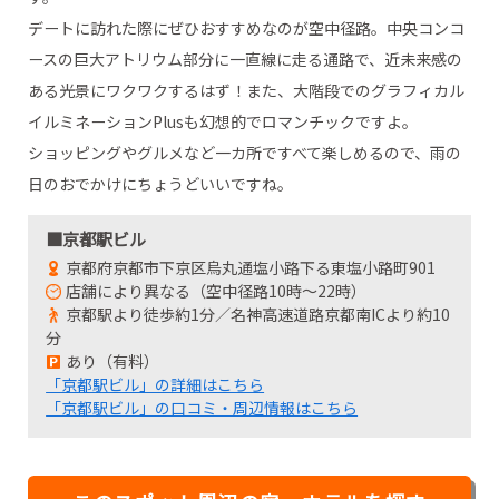
デートに訪れた際にぜひおすすめなのが空中径路。中央コンコ
ースの巨大アトリウム部分に一直線に走る通路で、近未来感の
ある光景にワクワクするはず！また、大階段でのグラフィカル
イルミネーションPlusも幻想的でロマンチックですよ。
ショッピングやグルメなど一カ所ですべて楽しめるので、雨の
日のおでかけにちょうどいいですね。
■京都駅ビル
京都府京都市下京区烏丸通塩小路下る東塩小路町901
店舗により異なる（空中径路10時～22時）
京都駅より徒歩約1分／名神高速道路京都南ICより約10
分
あり（有料）
「京都駅ビル」の詳細はこちら
「京都駅ビル」の口コミ・周辺情報はこちら