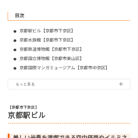
目次
京都駅ビル【京都市下京区】
京都水族館【京都市下京区】
京都鉄道博物館【京都市下京区】
京都国立博物館【京都市東山区】
京都国際マンガミュージアム【京都市中京区】
京都文化博物館【京都市中京区】
京都国立近代美術館【京都市左京区】
宝泉院【京都市左京区】
月桂冠大倉記念館【京都市伏見区】
【京都市下京区】
京都駅ビル
キザクラカッパカントリー【京都市伏見区】
道の駅スプリングスひよし ひよし温泉【南丹市】
アサヒグループ大山崎山荘美術館【乙訓郡】
美しい光景を満喫できる空中径路やイルミネ