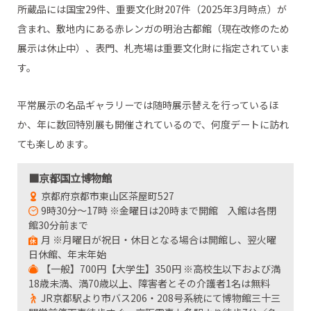
所蔵品には国宝29件、重要文化財207件（2025年3月時点）が
含まれ、敷地内にある赤レンガの明治古都館（現在改修のため
展示は休止中）、表門、札売場は重要文化財に指定されていま
す。
平常展示の名品ギャラリーでは随時展示替えを行っているほ
か、年に数回特別展も開催されているので、何度デートに訪れ
ても楽しめます。
■京都国立博物館
京都府京都市東山区茶屋町527
9時30分～17時 ※金曜日は20時まで開館 入館は各閉
館30分前まで
月 ※月曜日が祝日・休日となる場合は開館し、翌火曜
日休館、年末年始
【一般】700円【大学生】350円 ※高校生以下および満
18歳未満、満70歳以上、障害者とその介護者1名は無料
JR京都駅より市バス206・208号系統にて博物館三十三