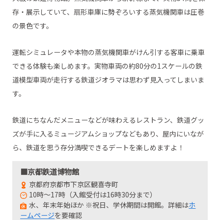
存・展示していて、扇形車庫に勢ぞろいする蒸気機関車は圧巻
の景色です。
運転シミュレータや本物の蒸気機関車がけん引する客車に乗車
できる体験も楽しめます。実物車両の約80分の1スケールの鉄
道模型車両が走行する鉄道ジオラマは思わず見入ってしまいま
す。
鉄道にちなんだメニューなどが味わえるレストラン、鉄道グッ
ズが手に入るミュージアムショップなどもあり、屋内にいなが
ら、鉄道を思う存分満喫できるデートを楽しめますよ！
■京都鉄道博物館
京都府京都市下京区観喜寺町
10時～17時（入館受付は16時30分まで）
水、年末年始ほか ※祝日、学休期間は開館。詳細は
ホ
ームページ
を要確認