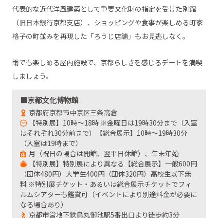
代表的な近代洋風建築として重要文化財の指定を受けた別館
（旧日本銀行京都支店）、ショッピングや食事が楽しめる町家
格子の町並みを再現した「ろうじ店舗」もお見逃しなく。
雨でも楽しめる屋内施設で、京都らしさを感じるデートを満喫
しましょう。
■京都文化博物館
京都府京都市中京区三条高倉
【特別展】10時～18時 ※金曜日は19時30分まで（入室
はそれぞれ30分前まで）【総合展示】10時～19時30分
（入室は19時まで）
月（祝日の場合は開館、翌平日休館）、年末年始
【特別展】特別展により異なる【総合展示】一般600円
（団体480円）大学生400円（団体320円）高校生以下無
料 ※特別展チケット・あるいは総合展示チケットでフィ
ルムシアターも鑑賞可（イベントにより別途料金が必要に
なる場合あり）
京都市営地下鉄烏丸御池駅5番出口より徒歩約3分