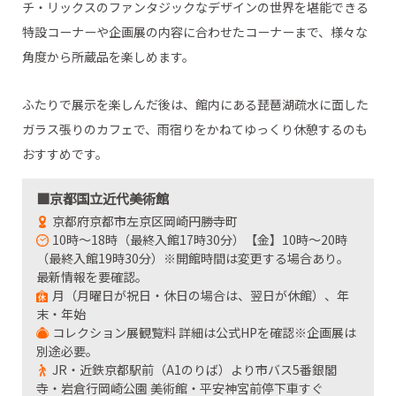
チ・リックスのファンタジックなデザインの世界を堪能できる
特設コーナーや企画展の内容に合わせたコーナーまで、様々な
角度から所蔵品を楽しめます。
ふたりで展示を楽しんだ後は、館内にある琵琶湖疏水に面した
ガラス張りのカフェで、雨宿りをかねてゆっくり休憩するのも
おすすめです。
■京都国立近代美術館
京都府京都市左京区岡崎円勝寺町
10時～18時（最終入館17時30分）【金】10時～20時
（最終入館19時30分）※開館時間は変更する場合あり。
最新情報を要確認。
月（月曜日が祝日・休日の場合は、翌日が休館）、年
末・年始
コレクション展観覧料 詳細は公式HPを確認※企画展は
別途必要。
JR・近鉄京都駅前（A1のりば）より市バス5番銀閣
寺・岩倉行岡崎公園 美術館・平安神宮前停下車すぐ