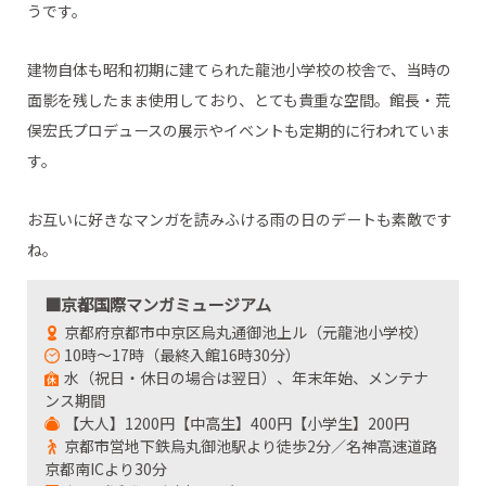
うです。
建物自体も昭和初期に建てられた龍池小学校の校舎で、当時の
面影を残したまま使用しており、とても貴重な空間。館長・荒
俣宏氏プロデュースの展示やイベントも定期的に行われていま
す。
お互いに好きなマンガを読みふける雨の日のデートも素敵です
ね。
■京都国際マンガミュージアム
京都府京都市中京区烏丸通御池上ル（元龍池小学校）
10時～17時（最終入館16時30分）
水（祝日・休日の場合は翌日）、年末年始、メンテナ
ンス期間
【大人】1200円【中高生】400円【小学生】200円
京都市営地下鉄烏丸御池駅より徒歩2分／名神高速道路
京都南ICより30分