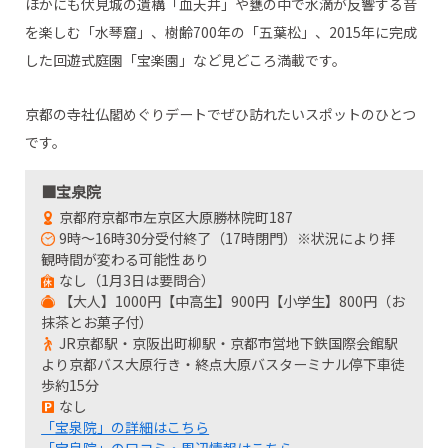
ほかにも伏見城の遺構「血天井」や甕の中で水滴が反響する音
を楽しむ「水琴窟」、樹齢700年の「五葉松」、2015年に完成
した回遊式庭園「宝楽園」など見どころ満載です。
京都の寺社仏閣めぐりデートでぜひ訪れたいスポットのひとつ
です。
■宝泉院
京都府京都市左京区大原勝林院町187
9時～16時30分受付終了（17時閉門）※状況により拝
観時間が変わる可能性あり
なし（1月3日は要問合）
【大人】1000円【中高生】900円【小学生】800円（お
抹茶とお菓子付）
JR京都駅・京阪出町柳駅・京都市営地下鉄国際会館駅
より京都バス大原行き・終点大原バスターミナル停下車徒
歩約15分
なし
「宝泉院」の詳細はこちら