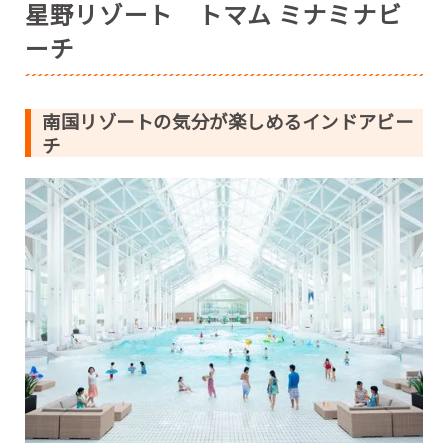
星野リゾート トマム ミナミナビ
倉吉市営温水プール【鳥取県】
合志市総合健康センターユーパレス弁天【熊本県】
ーチ
南国リゾートの気分が楽しめるインドアビー
チ