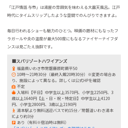
「江戸情話 与市」は湯屋の雰囲気を味わえる大露天風呂。江戸
時代にタイムスリップしたような空間でのんびりできますよ。
毎日行われるショーも魅力のひとつ。映画の題材にもなったフ
ラガールや炎の温度が最大500度にもなるファイヤーナイフダ
ンスは見ごたえ抜群です。
■スパリゾートハワイアンズ
福島県いわき市常磐藤原町蕨平50
10時～21時30分（最終入館20時30分）※変更の場合あ
り、施設によって異なる。詳しくは公式HPを確認
不定
入場料【平日】中学生以上3570円、小学生2250円、3
歳以上1640円【土・日・祝・特定日】中学生以上4120
円、小学生2800円、3歳以上2190円
湯本駅より無料送迎バスで約15分／常磐道いわき湯本
ICより約3分
あり（有料※宿泊時は無料）