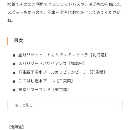
水着でそのまま利用できるジェットバスや、温浴施設を備えた
スポットもあるので、記事を参考におでかけしてみてください
ね。
目次
星野リゾート トマム ミナミナビーチ【北海道】
スパリゾートハワイアンズ【福島県】
桐生新里温水プールカリビアンビーチ【群馬県】
こてはし温水プール【千葉県】
東京サマーランド【東京都】
川崎市民プラザ【神奈川県】
リゾナーレ八ヶ岳「イルマーレ」【山梨県】
サンマリーンながの【長野県】
大沢野ウェルネスリゾート ウィンディ【富山県】
【北海道】