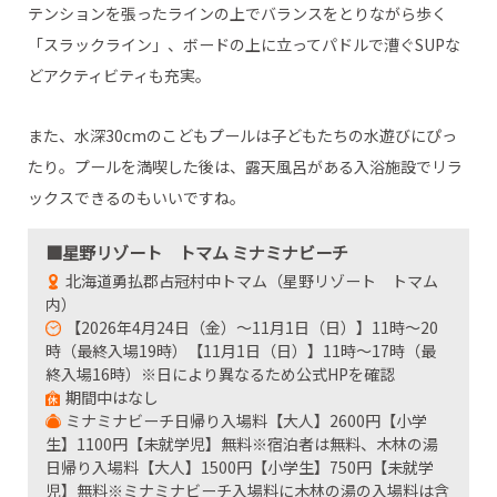
テンションを張ったラインの上でバランスをとりながら歩く
「スラックライン」、ボードの上に立ってパドルで漕ぐSUPな
どアクティビティも充実。
また、水深30cmのこどもプールは子どもたちの水遊びにぴっ
たり。プールを満喫した後は、露天風呂がある入浴施設でリラ
ックスできるのもいいですね。
■星野リゾート トマム ミナミナビーチ
北海道勇払郡占冠村中トマム（星野リゾート トマム
内）
【2026年4月24日（金）～11月1日（日）】11時～20
時（最終入場19時）【11月1日（日）】11時～17時（最
終入場16時）※日により異なるため公式HPを確認
期間中はなし
ミナミナビーチ日帰り入場料【大人】2600円【小学
生】1100円【未就学児】無料※宿泊者は無料、木林の湯
日帰り入場料【大人】1500円【小学生】750円【未就学
児】無料※ミナミナビーチ入場料に木林の湯の入場料は含