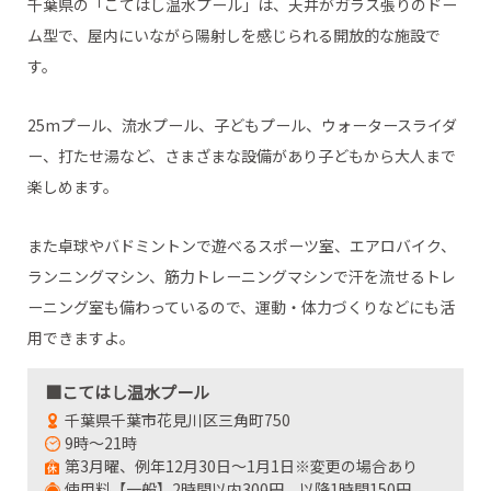
千葉県の「こてはし温水プール」は、天井がガラス張りのドー
ム型で、屋内にいながら陽射しを感じられる開放的な施設で
す。
25mプール、流水プール、子どもプール、ウォータースライダ
ー、打たせ湯など、さまざまな設備があり子どもから大人まで
楽しめます。
また卓球やバドミントンで遊べるスポーツ室、エアロバイク、
ランニングマシン、筋力トレーニングマシンで汗を流せるトレ
ーニング室も備わっているので、運動・体力づくりなどにも活
用できますよ。
■こてはし温水プール
千葉県千葉市花見川区三角町750
9時～21時
第3月曜、例年12月30日～1月1日※変更の場合あり
使用料【一般】2時間以内300円、以降1時間150円