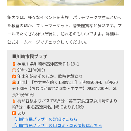
館内では、様々なイベントを実施。パッチワークや盆栽といっ
た教室のほか、フリーマーケット、音楽鑑賞など多彩です。プ
ールでたくさん泳いだ後に、訪れるのもいいですよ。詳細は、
公式ホームページでチェックしてください。
■川崎市民プラザ
神奈川県川崎市高津区新作1-19-1
9時～21時30分
年末年始※そのほか、臨時休館あり
利用料【中学生を除く15歳以上】2時間500円、延長30
分100円【おむつが取れた3歳～中学生】2時間200円、延
長30分50円
梶が谷駅よりバスで約5分／第三京浜道京浜川崎ICより
約7分／東名高速東名川崎ICより約10分
あり
「川崎市民プラザ」の詳細はこちら
「川崎市民プラザ」の口コミ・周辺情報はこちら