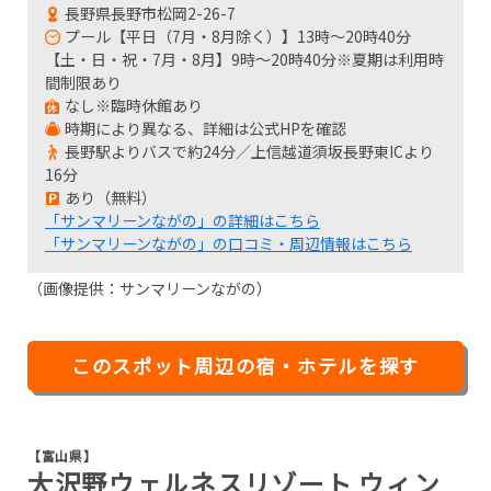
長野県長野市松岡2-26-7
プール【平日（7月・8月除く）】13時～20時40分
【土・日・祝・7月・8月】9時～20時40分※夏期は利用時
間制限あり
なし※臨時休館あり
時期により異なる、詳細は公式HPを確認
長野駅よりバスで約24分／上信越道須坂長野東ICより
16分
あり（無料）
「サンマリーンながの」の詳細はこちら
「サンマリーンながの」の口コミ・周辺情報はこちら
（画像提供：サンマリーンながの）
このスポット周辺の宿・ホテルを探す
【富山県】
大沢野ウェルネスリゾート ウィン