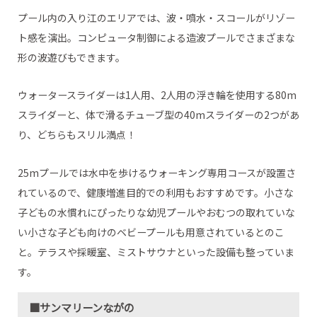
プール内の入り江のエリアでは、波・噴水・スコールがリゾー
ト感を演出。コンピュータ制御による造波プールでさまざまな
形の波遊びもできます。
ウォータースライダーは1人用、2人用の浮き輪を使用する80m
スライダーと、体で滑るチューブ型の40mスライダーの2つがあ
り、どちらもスリル満点！
25mプールでは水中を歩けるウォーキング専用コースが設置さ
れているので、健康増進目的での利用もおすすめです。小さな
子どもの水慣れにぴったりな幼児プールやおむつの取れていな
い小さな子ども向けのベビープールも用意されているとのこ
と。テラスや採暖室、ミストサウナといった設備も整っていま
す。
■サンマリーンながの