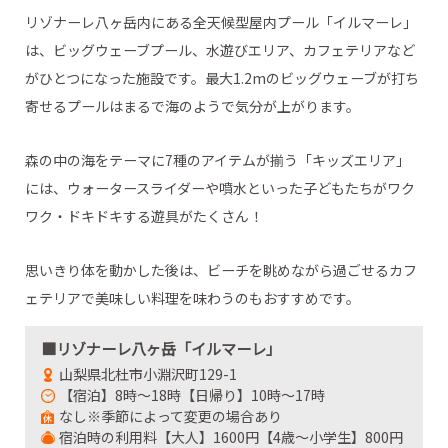
リゾナーレ八ヶ岳内にある全天候型屋内プール「イルマーレ」
は、ビッグウェーブプール、水遊びエリア、カフェテリアなど
がひとつになった施設です。最大1.2mのビッグウェーブが打ち
寄せるプールはまるで海のようで気分が上がります。
森の中の海をテーマに7種のアイテムが揃う「キッズエリア」
には、ウォータースライダーや噴水といった子どもたちがワク
ワク・ドキドキする遊具がたくさん！
思いきり体を動かした後は、ビーチを眺めながら過ごせるカフ
ェテリアで美味しい料理を味わうのもおすすめです。
■リゾナーレ八ヶ岳「イルマーレ」
山梨県北杜市小淵沢町129-1
【宿泊】8時～18時【日帰り】10時～17時
なし※季節によって変更の場合あり
宿泊時の利用料【大人】1600円【4歳～小学生】800円