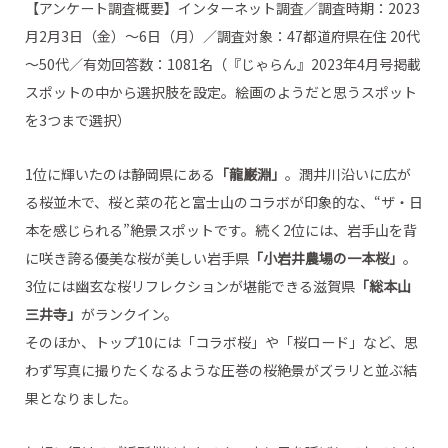
【アンケート調査概要】インターネット調査／調査時期：2023
月2月3日（金）～6日（月）／調査対象：47都道府県在住 20代
～50代／有効回答数：1081名（『じゃらん』2023年4月号掲載
スポットの中から選択肢を設定。絵画のようだと思うスポット
を3つまで選択）
1位に輝いたのは静岡県にある
「龍巌淵」
。潤井川沿いに広が
る桜並木で、桜と菜の花と富士山のコラボが印象的な、“ザ・日
本を感じられる”絶景スポットです。続く2位には、岩手山を背
に咲き誇る優美な桜が美しい岩手県
「小岩井農場の一本桜」
。
3位には幽玄な桜リフレクションが堪能できる滋賀県
「総本山
三井寺」
がランクイン。
そのほか、トップ10には「コラボ桜」や「桜ロード」など、思
わず写真に撮りたくなるような圧巻の桜絶景がズラリと並ぶ結
果となりました。