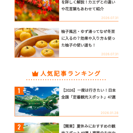
を詳しく解説！カエデとの違い
や花言葉もあわせて紹介
2026.07.31
柚子風呂・ゆず湯ってなぜ冬至
に入るの？効果や入り方＆使っ
た柚子の使い道も！
2026.07.31
人気記事ランキング
【2026】一度は行きたい！日本
全国「定番観光スポット」47選
2026.01.28
【関東】夏休みにおすすめの観
光スポット48選！家族のお出か