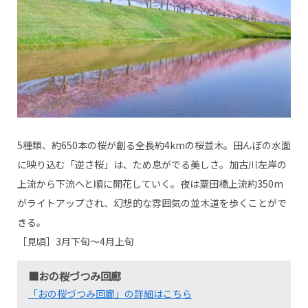
5種類、約650本の桜が創る全長約4kmの桜並木。田んぼの水面
に映り込む「逆さ桜」は、ため息がでる美しさ。加古川左岸の
上流から下流へと順に開花していく。夜は粟田橋上流約350m
がライトアップされ、幻想的な雰囲気の並木道を歩くことがで
きる。
［見頃］3月下旬～4月上旬
■おの桜づつみ回廊
「おの桜づつみ回廊」の詳細はこちら