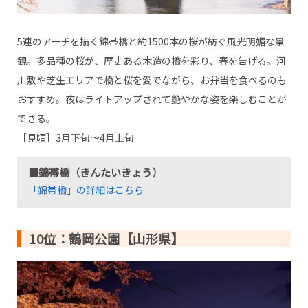
5連のアーチを描く錦帯橋と約1500本の桜が紡ぐ風光明媚な景
観。多品種の桜が、歴史ある木造の橋を彩り、春を告げる。河
川敷や芝生エリアで橋と桜を愛でながら、お弁当を食べるのも
おすすめ。夜はライトアップされて艶やかな姿を楽しむことが
できる。
［見頃］3月下旬～4月上旬
■錦帯橋（きんたいきょう）
「錦帯橋」の詳細はこちら
10位：鶴岡公園【山形県】