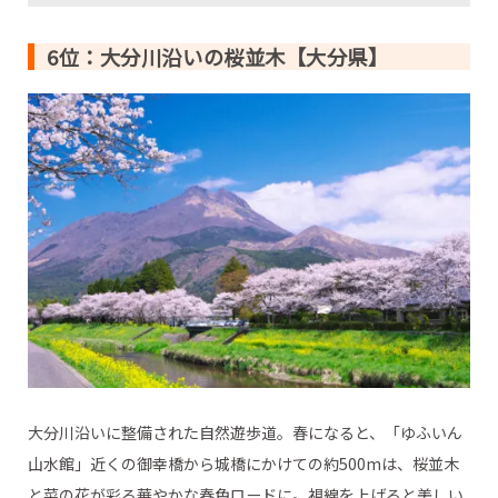
6位：大分川沿いの桜並木【大分県】
大分川沿いに整備された自然遊歩道。春になると、「ゆふいん
山水館」近くの御幸橋から城橋にかけての約500mは、桜並木
と菜の花が彩る華やかな春色ロードに。視線を上げると美しい