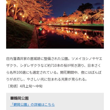
庄内藩酒井家の居城跡に整備された公園。ソメイヨシノやヤエ
ザクラ、シダレザクラなど約710本の桜が咲き誇り、日本さく
ら名所100選にも選定されている。開花期間中、夜にはぼんぼ
りが点灯し、やさしい光に包まれる光景が見られる。
［見頃］4月上旬～中旬
■鶴岡公園
「鶴岡公園」の詳細はこちら