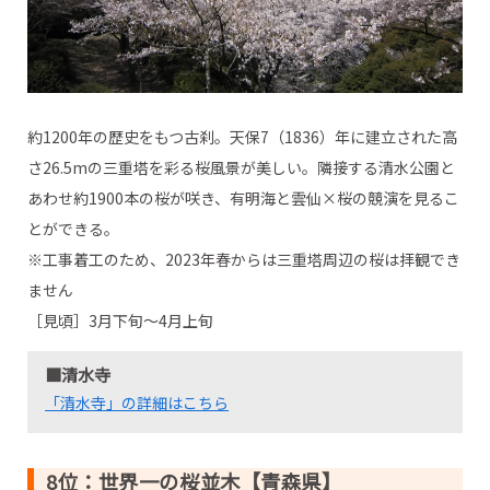
約1200年の歴史をもつ古刹。天保7（1836）年に建立された高
さ26.5mの三重塔を彩る桜風景が美しい。隣接する清水公園と
あわせ約1900本の桜が咲き、有明海と雲仙×桜の競演を見るこ
とができる。
※工事着工のため、2023年春からは三重塔周辺の桜は拝観でき
ません
［見頃］3月下旬～4月上旬
■清水寺
「清水寺」の詳細はこちら
8位：世界一の桜並木【青森県】