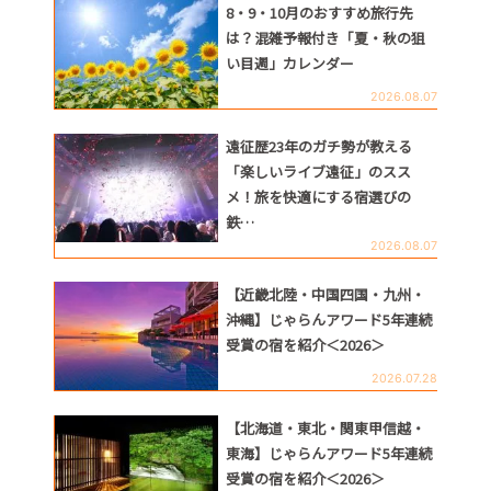
8・9・10月のおすすめ旅行先
は？混雑予報付き「夏・秋の狙
い目週」カレンダー
2026.08.07
遠征歴23年のガチ勢が教える
「楽しいライブ遠征」のスス
メ！旅を快適にする宿選びの
鉄…
2026.08.07
【近畿北陸・中国四国・九州・
沖縄】じゃらんアワード5年連続
受賞の宿を紹介＜2026＞
2026.07.28
【北海道・東北・関東甲信越・
東海】じゃらんアワード5年連続
受賞の宿を紹介＜2026＞