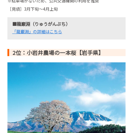
※駐車場がないため、公共交通機関の利用を推奨
［見頃］3月下旬～4月上旬
■龍巌淵（りゅうがんぶち）
「龍巌淵」の詳細はこちら
2位：小岩井農場の一本桜【岩手県】