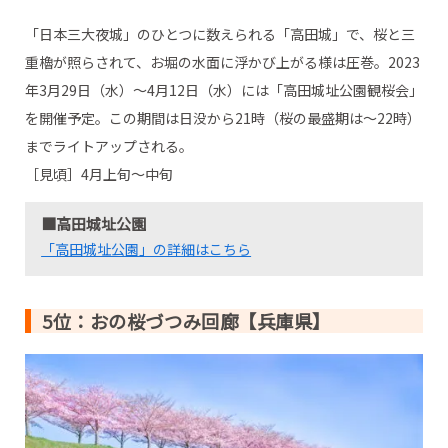
「日本三大夜城」のひとつに数えられる「高田城」で、桜と三
重櫓が照らされて、お堀の水面に浮かび上がる様は圧巻。2023
年3月29日（水）～4月12日（水）には「高田城址公園観桜会」
を開催予定。この期間は日没から21時（桜の最盛期は～22時）
までライトアップされる。
［見頃］4月上旬～中旬
■高田城址公園
「高田城址公園」の詳細はこちら
5位：おの桜づつみ回廊【兵庫県】