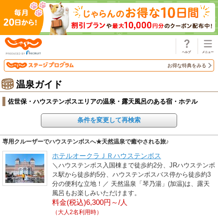
じゃらん
お得な特典をみる
温泉ガイド
佐世保・ハウステンボスエリアの温泉・露天風呂のある宿・ホテル
条件を変更して再検索
専用クルーザーでハウステンボスへ★天然温泉で癒やされる旅♪
ホテルオークラＪＲハウステンボス
＼ハウステンボス入国棟まで徒歩約2分、JRハウステンボ
ス駅から徒歩約5分、ハウステンボスバス停から徒歩約3
分の便利な立地！／ 天然温泉「琴乃湯」(加温)は、露天
風呂もお楽しみいただけます。
料金(税込)6,300円～/人
（大人2名利用時）