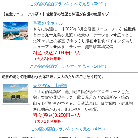
この宿の宿泊プランをすべて見る（389件）
【全室リニューアル済！】佐世保の眺望と料理が自慢の絶景リゾート
弓張の丘ホテル
さらに快適に！【2025年3月全客室リニューアル】佐世保
市街と九十九島を見渡す絶景のロケーション◆広々とし
た30㎡以上の客室でゆっくり滞在◆朝食バイキングもリ
ニューアル◆温泉・サウナ・無料駐車場完備
料金(税込)7,160円～/人
（大人2名利用時）
この宿の宿泊プランをすべて見る（144件）
絶景の湯と旬を味わう会席料理。大人のためのごちそう時間。
天空の宿 山暖簾
「世界的建築家 黒川紀章氏が総合プロデュースした
宿」客室や展望テラス、露天風呂などの場所から緑の
山々を望む事ができる。天然温泉は、疲労回復・健康増
進に効果があり、肌にやさしい泉質。
料金(税込)8,250円～/人
（大人2名利用時）
この宿の宿泊プランをすべて見る（41件）