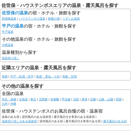
佐世保・ハウステンボスエリアの温泉・露天風呂を探す
佐世保の温泉
の宿・ホテル・旅館を探す
西海橋温泉
|
ハウステンボス温泉
|
南風の湯
|
うずしお温泉
平戸の温泉
の宿・ホテル・旅館を探す
平戸温泉
その他温泉の宿・ホテル・旅館を探す
大崎温泉
温泉種別から探す
温泉掛け流し
近隣エリアの温泉・露天風呂を探す
長崎
|
平戸・松浦・田平
|
島原・雲仙・小浜
|
壱岐・対馬
その他の温泉を探す
全国の温泉
伊豆・箱根
|
北海道
|
東北
|
北関東
|
首都圏
|
甲信越
|
北陸
|
東海
|
近畿
|
山陰・山陽
|
四国
|
九州
|
沖縄
佐世保・ハウステンボスのお風呂自慢の宿・温泉宿
温泉のある宿 |
貸切風呂のある温泉宿 |
露天風呂付き客室のある温泉宿 |
温泉掛け流しのある温泉宿
|
貸切風呂のある宿 |
露天風呂付き客室のある宿 |
露天風呂のある宿