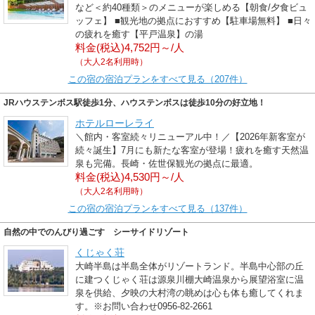
など＜約40種類＞のメニューが楽しめる【朝食/夕食ビュ
ッフェ】 ■観光地の拠点におすすめ【駐車場無料】 ■日々
の疲れを癒す【平戸温泉】の湯
料金(税込)4,752円～/人
（大人2名利用時）
この宿の宿泊プランをすべて見る（207件）
JRハウステンボス駅徒歩1分、ハウステンボスは徒歩10分の好立地！
ホテルローレライ
＼館内・客室続々リニューアル中！／【2026年新客室が
続々誕生】7月にも新たな客室が登場！疲れを癒す天然温
泉も完備。長崎・佐世保観光の拠点に最適。
料金(税込)4,530円～/人
（大人2名利用時）
この宿の宿泊プランをすべて見る（137件）
自然の中でのんびり過ごす シーサイドリゾート
くじゃく荘
大崎半島は半島全体がリゾートランド。半島中心部の丘
に建つくじゃく荘は源泉川棚大崎温泉から展望浴室に温
泉を供給、夕映の大村湾の眺めは心も体も癒してくれま
す。※お問い合わせ0956-82-2661