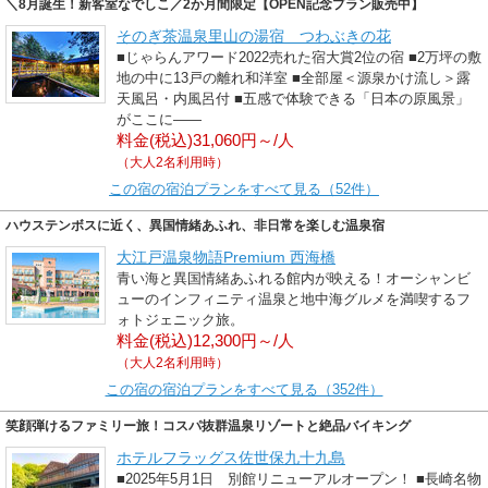
＼8月誕生！新客室なでしこ／2か月間限定【OPEN記念プラン販売中】
そのぎ茶温泉里山の湯宿 つわぶきの花
■じゃらんアワード2022売れた宿大賞2位の宿 ■2万坪の敷
地の中に13戸の離れ和洋室 ■全部屋＜源泉かけ流し＞露
天風呂・内風呂付 ■五感で体験できる「日本の原風景」
がここに――
料金(税込)31,060円～/人
（大人2名利用時）
この宿の宿泊プランをすべて見る（52件）
ハウステンボスに近く、異国情緒あふれ、非日常を楽しむ温泉宿
大江戸温泉物語Premium 西海橋
青い海と異国情緒あふれる館内が映える！オーシャンビ
ューのインフィニティ温泉と地中海グルメを満喫するフ
ォトジェニック旅。
料金(税込)12,300円～/人
（大人2名利用時）
この宿の宿泊プランをすべて見る（352件）
笑顔弾けるファミリー旅！コスパ抜群温泉リゾートと絶品バイキング
ホテルフラッグス佐世保九十九島
■2025年5月1日 別館リニューアルオープン！ ■長崎名物