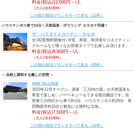
料金(税込)13,500円～/人
（大人2名利用時）
この宿の宿泊プランをすべて見る（12件）
ハウステンボス車で10分！天然温泉・ボウリング･カラオケ完備！
ザ・パラダイスガーデン・サセボ
全182室無料朝食付♪洋室、和室、和洋室やコネクティン
グルームなど様々なお部屋タイプでお楽しみ頂けます。
料金(税込)8,800円～/人
（大人2名利用時）
この宿の宿泊プランをすべて見る（45件）
～ 自然と調和する癒しの空間 ～
WIN VILLAGE
2023年12月オープン。源泉「三川内の湯」の天然温泉を
客室で楽しめ、バーベキューもできる宿泊施設です。佐
世保三川内ICから車で約1分、ハウステンボス約20分、有
田陶器市約15分と観光にも便利な立地。
料金(税込)7,500円～/人
（大人2名利用時）
この宿の宿泊プランをすべて見る（11件）