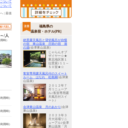
について
について
へ
|
最後
福島県の
温泉宿・ホテル[PR]
0～/人
絶景露天風呂と貸切風呂が自慢
利用時）
の宿 東山温泉 庄助の宿 瀧
の湯
(会津東山温泉)
じゃらんオブ
ザイヤー☆★
東北地区第１
位受賞♪１１～
５０室★☆
客室専用露天風呂付のスイート
ルーム はなれ 松島閣
(会津東
山温泉)
２０１２年７
月リニューア
ル♪客室専用露
天風呂付スイ
名利用時）
ート♪
会津東山温泉 月のあかり
(会津
東山温泉)
名利用時）
２０２３年３
月大浴場リニ
ューアル♪会津
名利用時）
東山温泉「月