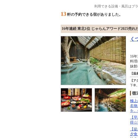
利用できる設備・風呂はプ
13
軒の予約できる宿がありました。
16年連続 東北1位 じゃらんアワード2025売
く
16
料理
妹館
【温
【ア
下車
極上
名物
を、
【早
得☆
【徒
夕食