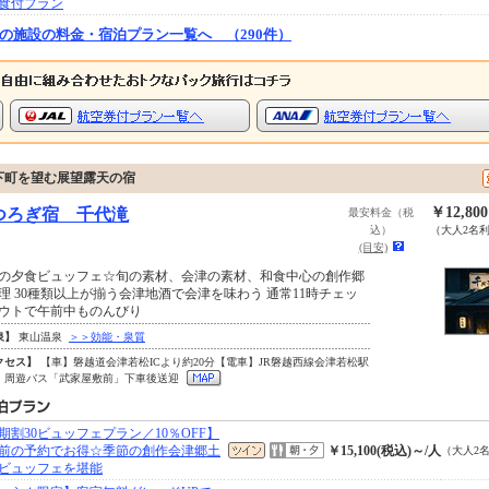
食付プラン
の施設の料金・宿泊プラン一覧へ （290件）
下町を望む展望露天の宿
￥12,80
つろぎ宿 千代滝
最安料金（税
込）
（大人2名
(目安)
の夕食ビュッフェ☆旬の素材、会津の素材、和食中心の創作郷
理 30種類以上が揃う会津地酒で会津を味わう 通常11時チェッ
ウトで午前中ものんびり
泉】
東山温泉
＞＞効能・泉質
クセス】
【車】磐越道会津若松ICより約20分【電車】JR磐越西線会津若松駅
。周遊バス「武家屋敷前」下車後送迎
期割30ビュッフェプラン／10％OFF】
日前の予約でお得☆季節の創作会津郷土
￥15,100(税込)～/人
（大人2
ビュッフェを堪能