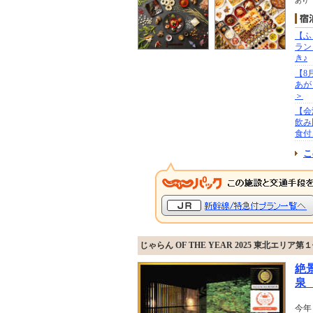
あり
【ふ
ラン
き♪
【8
あが
＞
【会
飲み
食付
こ
じゃらん OF THE YEAR 2025 東北エリア
絶
泉
今年