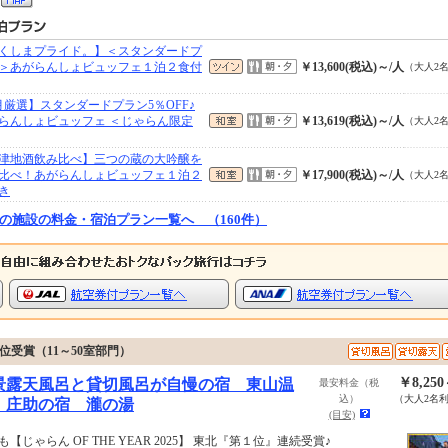
くしまプライド。】＜スタンダードプ
＞あがらんしょビュッフェ１泊２食付
￥13,600(税込)～/人
（大人2
月厳選】スタンダードプラン5％OFF♪
らんしょビュッフェ ＜じゃらん限定
￥13,619(税込)～/人
（大人2
津地酒飲み比べ】三つの蔵の大吟醸を
比べ！あがらんしょビュッフェ１泊２
￥17,900(税込)～/人
（大人2
き
の施設の料金・宿泊プラン一覧へ （160件）
第１位受賞（11～50室部門）
￥8,25
景露天風呂と貸切風呂が自慢の宿 東山温
最安料金（税
込）
（大人2名
 庄助の宿 瀧の湯
(目安)
も【じゃらん OF THE YEAR 2025】 東北『第１位』連続受賞♪