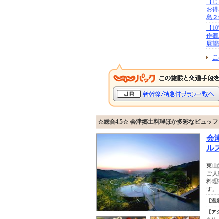
【じ
お得
島２
【1
作郷
展望
こ
☆総合4.5☆ 会津郷土料理ほか多彩なビュッ
会
ル
東山
ご人
料理
す。
【温
【ア