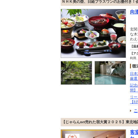
ＮＨＫ美の壺、日経プラスワンのお墨付き！
向
玄関
な木
わえ
【温
【ア
利用
日本
厳選
記念
間】
リー
【8
こ
【じゃらんnet売れた宿大賞２０２５】東北地
客