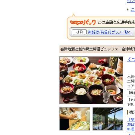
泊２
こ
会津地酒と創作郷土料理ビュッフェ！会津城
く
人気
土料
クア
【温
【ア
下車
【早
30
料理