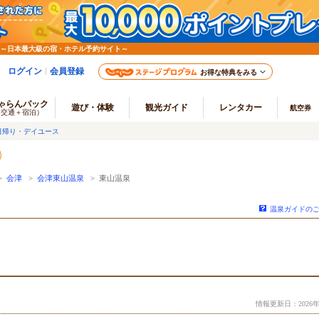
 ～日本最大級の宿・ホテル予約サイト～
ログイン
会員登録
お得な特典をみる
ゃらんパック
遊び・体験
観光ガイド
レンタカー
航空券
（交通＋宿泊）
日帰り・デイユース
>
会津
>
会津東山温泉
> 東山温泉
温泉ガイドの
情報更新日：2026年