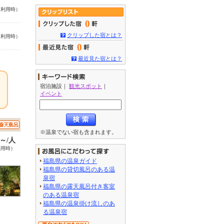
名利用時）
0
クリップした宿とは？
名利用時）
0
最近見た宿とは？
宿泊施設
｜
観光スポット
｜
イベント
※温泉でない宿も含まれます。
6～/人
利用時）
福島県の温泉ガイド
福島県の貸切風呂のある温
泉宿
福島県の露天風呂付き客室
のある温泉宿
福島県の温泉掛け流しのあ
る温泉宿