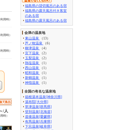
福島県の貸切風呂のある宿
福島県の露天風呂付き客室
のある宿
名利用時）
福島県の露天風呂のある宿
会津の温泉地
名利用時）
東山温泉
（13）
芦ノ牧温泉
（6）
柳津温泉
（4）
名利用時）
宮下温泉
（2）
玉梨温泉
（2）
熱塩温泉
（1）
西山温泉
（1）
昭和温泉
（1）
新鶴温泉
（1）
神指温泉
（1）
全国の有名な温泉地
箱根湯本温泉[神奈川県]
湯布院[大分県]
草津温泉[群馬県]
0～/人
登別温泉[北海道]
利用時）
道後温泉[愛媛県]
有馬温泉[兵庫県]
下呂温泉[岐阜県]