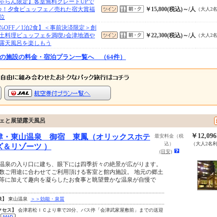
ゃらん限定】客室無料グレードUPで
♪！夕食ビュッフェ／売れた宿大賞福
￥15,800(税込)～/人
（大人2
位
0%OFF／1泊2食】＜事前決済限定＞創
土料理ビュッフェを満喫♪会津地酒や
￥22,300(税込)～/人
（大人2
露天風呂を楽しもう
の施設の料金・宿泊プラン一覧へ （64件）
フェと展望露天風呂
￥12,09
津・東山温泉 御宿 東鳳（オリックスホテ
最安料金（税
込）
（大人2名
ズ＆リゾーツ ）
(目安)
温泉の入り口に建ち、眼下には四季折々の絶景が広がります。
数ご用途に合わせてご利用頂ける客室と館内施設。 地元の郷土
等に加えて趣向を凝らしたお食事と眺望豊かな温泉が自慢で
泉】
東山温泉
＞＞効能・泉質
クセス】
会津若松ＩＣより車で20分、バス停「会津武家屋敷前」までの送迎