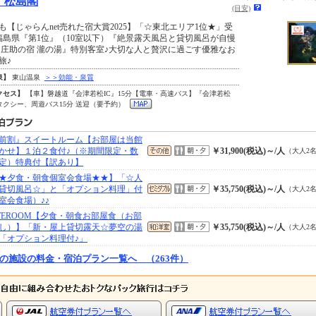
 松島閣
(目安)
も【じゃらんnet売れた宿大賞2025】「☆東北エリア1位★」受
福島県『第1位』（10室以下）『絶景露天風呂と貸切風呂が自慢
 庄助の宿 瀧の湯』特別客室♪大切な人と贅沢に過ごす優雅なお
旅♪
泉】
東山温泉
＞＞効能・泉質
クセス】
【車】磐越道『会津若松IC』15分【電車・高速バス】『会津若松
タクシー、周遊バス15分 送迎（要予約）
前割』スイートルーム【お部屋は当館
かせ】１泊２食付♪（※期間限定・数
￥31,900(税込)～/人
（大人2
定）特典付【訳あり】
★夕食・朝食個室会食場★★】「☆人
貸切風呂☆」と「オプション料理」付
￥35,750(税込)～/人
（大人2
室会食場）♪♪
ITEROOM【夕食・朝食お部屋食（お部
し）】「新・屋上貸切露天☆夢空の湯
￥35,750(税込)～/人
（大人2
「オプション料理付♪」
の施設の料金・宿泊プラン一覧へ （263件）