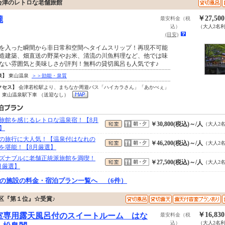
会津のレトロな老舗旅館
￥27,50
瀧
最安料金（税
込）
（大人2名
(目安)
を入った瞬間から非日常和空間へタイムスリップ！再現不可能
造建築、畑直送の野菜やお米、清流の川魚料理など、他では味
ない雰囲気と美味しさが評判！無料の貸切風呂も人気です♪
泉】
東山温泉
＞＞効能・泉質
クセス】
会津若松駅より、まちなか周遊バス「ハイカラさん」「あかべぇ」
、東山温泉駅下車 （送迎なし）
旅館を感じるレトロな温泉宿！【8月
￥30,800(税込)～/人
（大人2
】
の旅行に大人気！【温泉付はなれの
￥46,200(税込)～/人
（大人2
を堪能！【8月厳選】
ズナブルに老舗正統派旅館を満喫！
￥27,500(税込)～/人
（大人2
月厳選】
の施設の料金・宿泊プラン一覧へ （6件）
区『第１位』☆受賞♪
￥16,83
室専用露天風呂付のスイートルーム はな
最安料金（税
込）
（大人2名