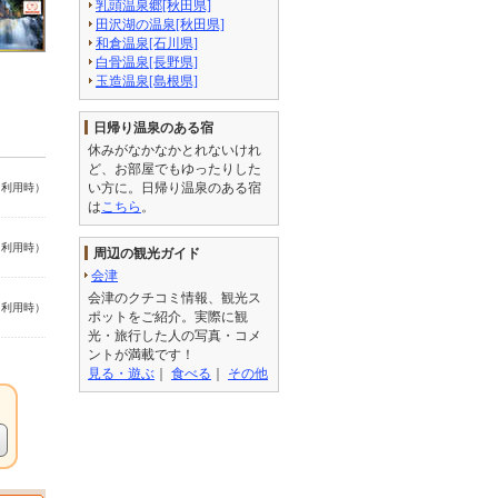
乳頭温泉郷[秋田県]
田沢湖の温泉[秋田県]
和倉温泉[石川県]
白骨温泉[長野県]
玉造温泉[島根県]
日帰り温泉のある宿
休みがなかなかとれないけれ
ど、お部屋でもゆったりした
い方に。日帰り温泉のある宿
名利用時）
は
こちら
。
名利用時）
周辺の観光ガイド
会津
会津のクチコミ情報、観光ス
名利用時）
ポットをご紹介。実際に観
光・旅行した人の写真・コメ
ントが満載です！
見る・遊ぶ
｜
食べる
｜
その他