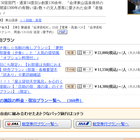
1～50室部門・通算14度目)♪創業130余年、『会津東山温泉発祥の
開湯1300年の有難い湯♪数々の文人墨客に愛された会津『老舗
』♪
泉】
東山温泉
＞＞効能・泉質
クセス】
【車】磐越道『会津若松IC』15分【電車・高速バス】『会津若松
タクシー、周遊バス15分 送迎（要予約）
チ推し☆当館の推しプラン☆】「夢想
部屋食（夕食）」と「人気の貸切風
￥22,000(税込)～/人
（大人2
「オプション料理付」♪
日にち限定♪」【お部屋は当館におま
】特売プラン♪（部屋・各種要望不
￥11,550(税込)～/人
（大人2
『訳あり』※要詳細確認
！！！『屋上貸切天空風呂』を心行く
堪能♪♪【「庄助の宿 瀧の湯」のイチ
￥14,300(税込)～/人
（大人2
プラン♪】（限定）
の施設の料金・宿泊プラン一覧へ （360件）