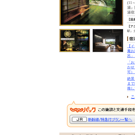
(1
湯』
湯宿
【温
【ア
駅』
【イ
庵お
呂」
「お
かせ
可）
絶景
まで
推し
こ