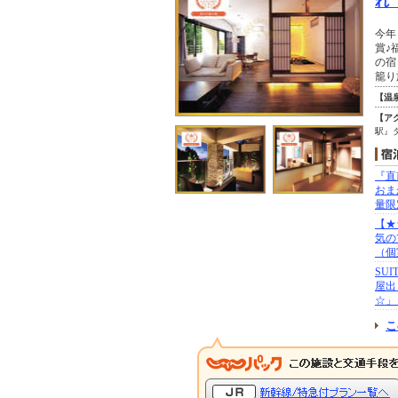
れ
今年
賞♪
の宿
籠り
【温
【ア
駅』
『直
おま
量限
【★
気の
（個
SU
屋出
☆」
こ