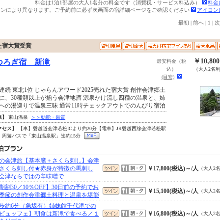
料金は1泊1部屋の大人1名分の料金です（消費税・サービス料込み）
料金
ランにより異なります。ご予約前に必ず次画面の宿詳細ページをご確認ください
アイコン
最初
|
前へ
|
1
|
次
れた宿大賞受賞
￥10,80
つろぎ宿 新滝
最安料金（税
込）
（大人2名
(目安)
年連続 東北1位 じゃらんアワード2025売れた宿大賞 創作会津郷土
に、30種類以上が揃う会津地酒 源泉かけ流し四種の温泉と、姉
への湯巡りで温泉三昧 通常11時チェックアウトでのんびり宿泊
泉】
東山温泉
＞＞効能・泉質
クセス】
【車】磐越道会津若松ICより約20分【電車】JR磐越西線会津若松駅
。周遊バスで「東山温泉駅」迄約15分
の会津旅【基本膳＋さくら刺し】会津
さくら刺し付★赤身が特徴の馬刺し
￥17,800(税込)～/人
（大人2
会津ならではの辛味噌で
期割30／10％OFF】30日前の予約でお
￥15,100(税込)～/人
（大人2
季節の創作会津郷土料理と温泉を堪能
歩約6分（急坂有）姉妹館千代滝での
ビュッフェ】朝食は新滝で食べる／１
￥16,800(税込)～/人
（大人2