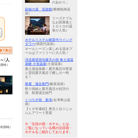
のあかり」
萩姫の湯 栄楽館
(磐梯熱海温
泉)
リーズナブル
なお部屋食と
トロトロの温
泉が人気♪
ホテルリステル猪苗代ウイング
タワー
(猪苗代温泉)
オールシーズン楽しめる温水プ
ールはファミリーに大人気！
0～/人
渓流展望貸切露天の宿 奥土湯温
泉峡 小滝温泉
(土湯温泉)
利用時）
奥土湯温泉郷！露天風呂付客室
と貸切露天風呂で癒しの一時
を！
祭屋 湯左衛門
(飯坂温泉)
祭り情緒と露天風呂が好評の
宿 祭屋湯左衛門
くつろぎ宿 新滝
(会津東山温
泉)
【１６年連続】東北１位☆じゃ
らんアワード受賞
※「注目の宿・ホテル」とは、
名利用時）
ご覧になっている県の注目宿・
ホテルをご紹介しております。