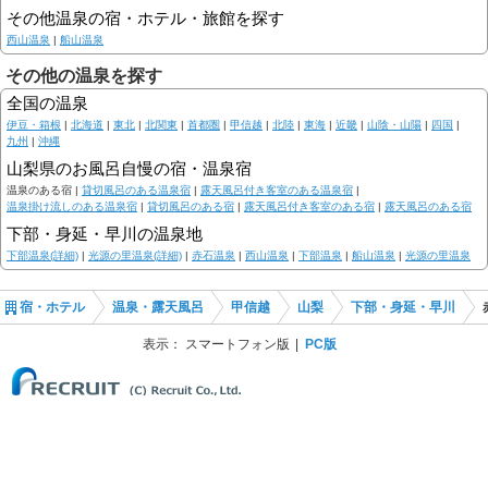
その他温泉の宿・ホテル・旅館を探す
西山温泉
|
船山温泉
その他の温泉を探す
全国の温泉
伊豆・箱根
|
北海道
|
東北
|
北関東
|
首都圏
|
甲信越
|
北陸
|
東海
|
近畿
|
山陰・山陽
|
四国
|
九州
|
沖縄
山梨県のお風呂自慢の宿・温泉宿
温泉のある宿 |
貸切風呂のある温泉宿
|
露天風呂付き客室のある温泉宿
|
温泉掛け流しのある温泉宿
|
貸切風呂のある宿
|
露天風呂付き客室のある宿
|
露天風呂のある宿
下部・身延・早川の温泉地
下部温泉(詳細)
|
光源の里温泉(詳細)
|
赤石温泉
|
西山温泉
|
下部温泉
|
船山温泉
|
光源の里温泉
宿・ホテル
温泉・露天風呂
甲信越
山梨
下部・身延・早川
表示：
スマートフォン版
PC版