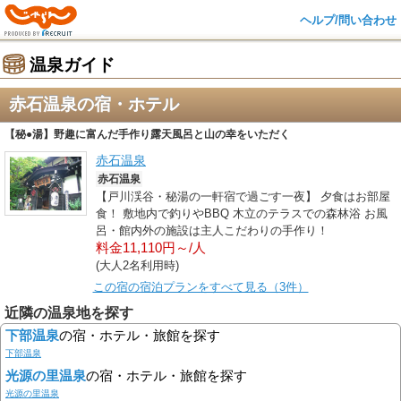
ヘルプ/問い合わせ
温泉ガイド
赤石温泉の宿・ホテル
【秘●湯】野趣に富んだ手作り露天風呂と山の幸をいただく
赤石温泉
赤石温泉
【戸川渓谷・秘湯の一軒宿で過ごす一夜】 夕食はお部屋
食！ 敷地内で釣りやBBQ 木立のテラスでの森林浴 お風
呂・館内外の施設は主人こだわりの手作り！
料金11,110円～/人
(大人2名利用時)
この宿の宿泊プランをすべて見る（3件）
近隣の温泉地を探す
下部温泉
の宿・ホテル・旅館を探す
下部温泉
光源の里温泉
の宿・ホテル・旅館を探す
光源の里温泉