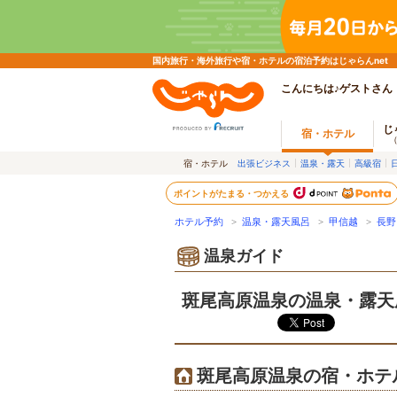
国内旅行・海外旅行や宿・ホテルの宿泊予約はじゃらんnet
こんにちは♪ゲストさん
じ
宿・ホテル
宿・ホテル
出張ビジネス
温泉・露天
高級宿
ポイントがたまる・つかえる
ホテル予約
>
温泉・露天風呂
>
甲信越
>
長野
温泉ガイド
斑尾高原温泉の温泉・露天
斑尾高原温泉の宿・ホテ