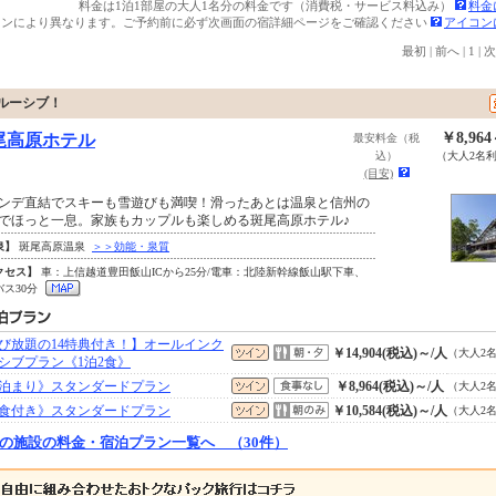
料金は1泊1部屋の大人1名分の料金です（消費税・サービス料込み）
料金
ランにより異なります。ご予約前に必ず次画面の宿詳細ページをご確認ください
アイコン
最初
|
前へ
|
1
|
次
クルーシブ！
￥8,96
尾高原ホテル
最安料金（税
込）
（大人2名
(目安)
ンデ直結でスキーも雪遊びも満喫！滑ったあとは温泉と信州の
でほっと一息。家族もカップルも楽しめる斑尾高原ホテル♪
泉】
斑尾高原温泉
＞＞効能・泉質
クセス】
車：上信越道豊田飯山ICから25分/電車：北陸新幹線飯山駅下車、
バス30分
び放題の14特典付き！】オールインク
￥14,904(税込)～/人
（大人2
シブプラン《1泊2食》
泊まり》スタンダードプラン
￥8,964(税込)～/人
（大人2
食付き》スタンダードプラン
￥10,584(税込)～/人
（大人2
の施設の料金・宿泊プラン一覧へ （30件）