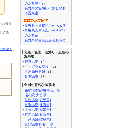
のある温泉宿
長野県の温泉掛け流しのあ
る温泉宿
へ
|
最後
長野県の貸切風呂のある宿
長野県の露天風呂付き客室
お進み
のある宿
長野県の露天風呂のある宿
先頭に戻る
斑尾・飯山・信濃町・黒姫の
温泉地
戸狩温泉
（6）
タングラム温泉
（2）
斑尾高原温泉
（1）
倉本温泉
（1）
全国の有名な温泉地
箱根湯本温泉[神奈川県]
湯布院[大分県]
草津温泉[群馬県]
登別温泉[北海道]
道後温泉[愛媛県]
有馬温泉[兵庫県]
下呂温泉[岐阜県]
乳頭温泉郷[秋田県]