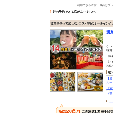
利用できる設備・風呂はプ
1
軒の予約できる宿がありました。
標高1000mで楽しむ♪コスパ満点オールイン
斑
ゲレ
味覚
【温
【ア
路線
【遊
ルー
《素
《朝
こ