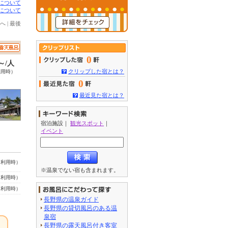
について
について
へ
|
最後
0
4～/人
クリップした宿とは？
利用時）
0
最近見た宿とは？
宿泊施設
｜
観光スポット
｜
イベント
名利用時）
※温泉でない宿も含まれます。
名利用時）
名利用時）
長野県の温泉ガイド
長野県の貸切風呂のある温
泉宿
長野県の露天風呂付き客室