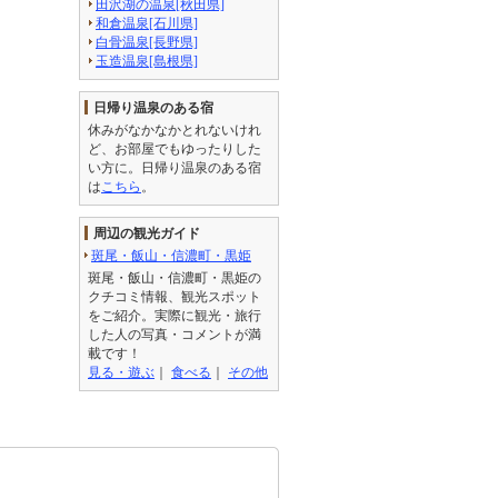
田沢湖の温泉[秋田県]
和倉温泉[石川県]
白骨温泉[長野県]
玉造温泉[島根県]
日帰り温泉のある宿
休みがなかなかとれないけれ
ど、お部屋でもゆったりした
い方に。日帰り温泉のある宿
は
こちら
。
周辺の観光ガイド
斑尾・飯山・信濃町・黒姫
斑尾・飯山・信濃町・黒姫の
クチコミ情報、観光スポット
をご紹介。実際に観光・旅行
した人の写真・コメントが満
載です！
見る・遊ぶ
｜
食べる
｜
その他