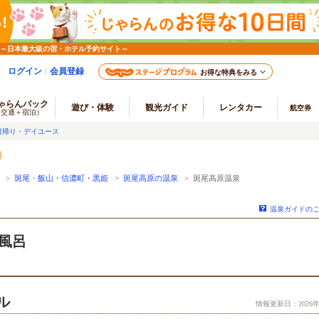
 ～日本最大級の宿・ホテル予約サイト～
ログイン
会員登録
お得な特典をみる
ゃらんパック
遊び・体験
観光ガイド
レンタカー
航空券
（交通＋宿泊）
日帰り・デイユース
>
斑尾・飯山・信濃町・黒姫
>
斑尾高原の温泉
> 斑尾高原温泉
温泉ガイドの
風呂
ル
情報更新日：2026年