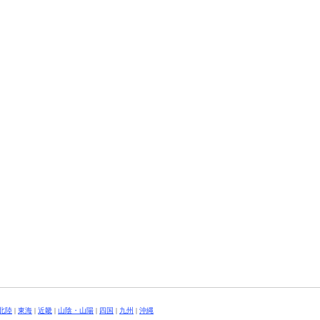
北陸
|
東海
|
近畿
|
山陰・山陽
|
四国
|
九州
|
沖縄