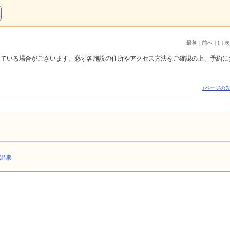
最初
|
前へ
|
1
|
次
っている場合がございます。必ず各施設の住所やアクセス方法をご確認の上、予約に
↑ページの
温泉