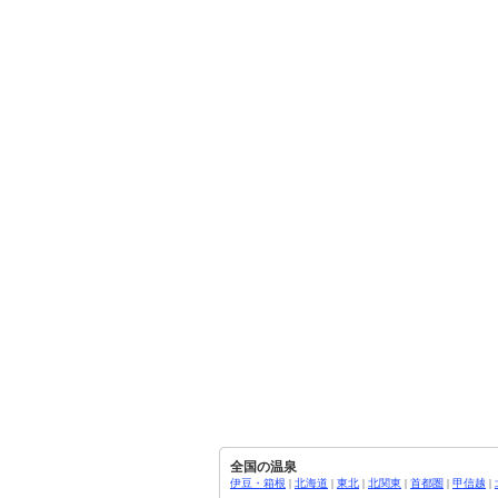
全国の温泉
伊豆・箱根
|
北海道
|
東北
|
北関東
|
首都圏
|
甲信越
|