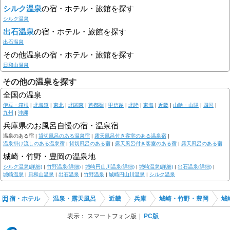
シルク温泉
の宿・ホテル・旅館を探す
シルク温泉
出石温泉
の宿・ホテル・旅館を探す
出石温泉
その他温泉の宿・ホテル・旅館を探す
日和山温泉
その他の温泉を探す
全国の温泉
伊豆・箱根
|
北海道
|
東北
|
北関東
|
首都圏
|
甲信越
|
北陸
|
東海
|
近畿
|
山陰・山陽
|
四国
|
九州
|
沖縄
兵庫県のお風呂自慢の宿・温泉宿
温泉のある宿 |
貸切風呂のある温泉宿
|
露天風呂付き客室のある温泉宿
|
温泉掛け流しのある温泉宿
|
貸切風呂のある宿
|
露天風呂付き客室のある宿
|
露天風呂のある宿
城崎・竹野・豊岡の温泉地
シルク温泉(詳細)
|
竹野温泉(詳細)
|
城崎円山川温泉(詳細)
|
城崎温泉(詳細)
|
出石温泉(詳細)
|
城崎温泉
|
日和山温泉
|
出石温泉
|
竹野温泉
|
城崎円山川温泉
|
シルク温泉
宿・ホテル
温泉・露天風呂
近畿
兵庫
城崎・竹野・豊岡
城
表示：
スマートフォン版
PC版