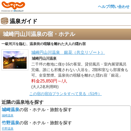
ヘルプ/問い合わせ
温泉ガイド
城崎円山川温泉の宿・ホテル
一級河川を臨む、温泉街の喧騒を離れた大人の隠れ宿
城崎円山川温泉 銀花（共立リゾート）
城崎円山川温泉
二千坪の敷地に僅か16の客室。貸切風呂・室内展望風呂
完備。誰にも邪魔されない入浴を。2階和室なら部屋食も
可。全室禁煙。温泉街の喧騒を離れた隠れ宿「銀花」
料金25,850円～/人
(大人2名利用時)
この宿の宿泊プランをすべて見る（51件）
近隣の温泉地を探す
城崎温泉
の宿・ホテル・旅館を探す
城崎温泉
竹野温泉
の宿・ホテル・旅館を探す
竹野温泉