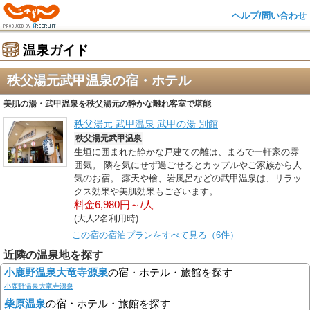
ヘルプ/問い合わせ
温泉ガイド
秩父湯元武甲温泉の宿・ホテル
美肌の湯・武甲温泉を秩父湯元の静かな離れ客室で堪能
秩父湯元 武甲温泉 武甲の湯 別館
秩父湯元武甲温泉
生垣に囲まれた静かな戸建ての離は、まるで一軒家の雰
囲気。 隣を気にせず過ごせるとカップルやご家族から人
気のお宿。 露天や檜、岩風呂などの武甲温泉は、リラッ
クス効果や美肌効果もございます。
料金6,980円～/人
(大人2名利用時)
この宿の宿泊プランをすべて見る（6件）
近隣の温泉地を探す
小鹿野温泉大竜寺源泉
の宿・ホテル・旅館を探す
小鹿野温泉大竜寺源泉
柴原温泉
の宿・ホテル・旅館を探す