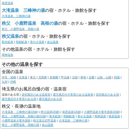
柴原温泉
大滝温泉 三峰神の湯
の宿・ホテル・旅館を探す
大滝温泉 三峰神の湯
秩父 小鹿野温泉 高根の湯
の宿・ホテル・旅館を探す
秩父 小鹿野温泉 高根の湯
秩父温泉
の宿・ホテル・旅館を探す
新木鉱泉
|
和銅鉱泉
|
美やま温泉
|
金山温泉
その他温泉の宿・ホテル・旅館を探す
両神温泉
その他の温泉を探す
全国の温泉
伊豆・箱根
|
北海道
|
東北
|
北関東
|
首都圏
|
甲信越
|
北陸
|
東海
|
近畿
|
山陰・山陽
|
四国
|
九州
|
沖縄
埼玉県のお風呂自慢の宿・温泉宿
温泉のある宿 |
貸切風呂のある温泉宿
|
露天風呂付き客室のある温泉宿
|
貸切風呂のある宿
|
露天風呂付き客室のある宿
|
露天風呂のある宿
秩父・長瀞の温泉地
大滝温泉 三峰神の湯(詳細)
|
秩父温泉(詳細)
|
柴原温泉(詳細)
|
小鹿野温泉大竜寺源泉(詳細)
|
秩父 小鹿野温泉 高根の湯(詳細)
|
新木鉱泉
|
和銅鉱泉
|
美やま温泉
|
両神温泉
|
柴原温泉
|
小鹿野温泉大竜寺源泉
|
秩父湯元武甲温泉
|
大滝温泉 三峰神の湯
|
秩父 小鹿野温泉 高根の湯
|
金山温泉