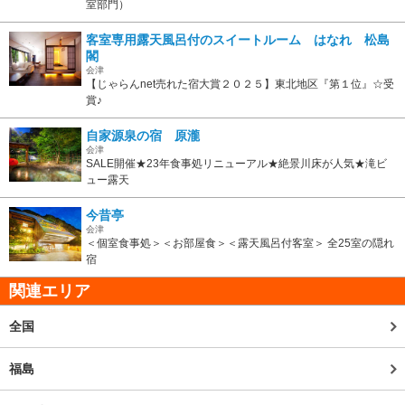
室部門）
客室専用露天風呂付のスイートルーム はなれ 松島
閣
会津
【じゃらんnet売れた宿大賞２０２５】東北地区『第１位』☆受
賞♪
自家源泉の宿 原瀧
会津
SALE開催★23年食事処リニューアル★絶景川床が人気★滝ビ
ュー露天
今昔亭
会津
＜個室食事処＞＜お部屋食＞＜露天風呂付客室＞ 全25室の隠れ
宿
関連エリア
全国
福島