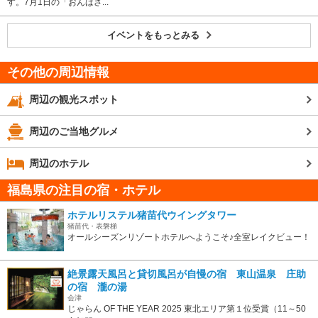
す。7月1日の「おんばさ...
イベントをもっとみる
その他の周辺情報
周辺の観光スポット
周辺のご当地グルメ
周辺のホテル
福島県の注目の宿・ホテル
ホテルリステル猪苗代ウイングタワー
猪苗代・表磐梯
オールシーズンリゾートホテルへようこそ♪全室レイクビュー！
絶景露天風呂と貸切風呂が自慢の宿 東山温泉 庄助
の宿 瀧の湯
会津
じゃらん OF THE YEAR 2025 東北エリア第１位受賞（11～50