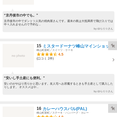
“京丹後市の中でも。”
京丹後市の中でダントツ人気の焼肉屋さんです。週末の夜は大抵満席で飛び入りでは
中々入れませんので予約な...
by ゆらり☆さん
15
ミスタードーナツ峰山マインショップ
峰山町新町／スイーツ・ケーキ
4.5
(口コミ 2件)
“安いし手土産にも便利。”
安いのがやはり売りかと思います。友人宅へお邪魔するときも手土産として購入した
りします。 オススメはや...
by ゆらり☆さん
16
カレーハウスパル(PAL)
峰山町新町／ステーキ・ハンバーグ・カレー
4.0