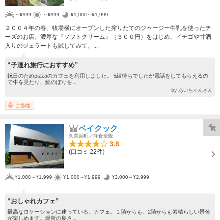
～¥999
～¥999
¥1,000～¥1,999
２００４年の春、牧場横にオープンした搾りたてのジャージー牛乳を使ったチ
ーズのお店。濃厚な『ソフトクリーム』（３００円）をはじめ、イチゴや甘酒
入りのジェラートも試してみて。...
“子連れ旅行におすすめ”
祝日のためpizzaのカフェを利用しました。 5組待ちでしたが電話をしてもらえるの
で牛を見たり、鯉のぼりを...
by あいちゃんさん
ご当地
ベイクック
久美浜町／洋食全般
3.8
(口コミ 22件)
¥1,000～¥1,999
¥1,000～¥1,999
¥2,000～¥2,999
“おしゃれカフェ”
最高なロケーションに建っている、カフェ。１階からも、2階からも素晴らしい景色
が楽しめます。場所の良さ...