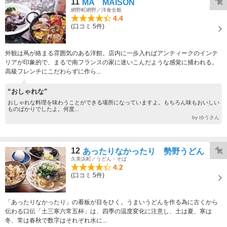
11
MA MAISON
網野町網野／洋食全般
4.4
(口コミ 5件)
外観は蔦が絡まる雰囲気のある洋館。店内に一歩入ればアンティークのインテ
リアが印象的で、まるで南フランスの家に迷いこんだような感覚に捕われる。
高級フレンチにこだわらずに作ら...
“おしゃれな”
おしゃれな料理を味わうことができる場所になっていますよ。もちろん味もおいしい
ものばかりでしたよ。何度...
by ゆうさん
12
あったりなかったり 勢野うどん
久美浜町／うどん・そば
4.2
(口コミ 5件)
「あったりなかったり」の看板が目をひく。うまいうどんを作る為に古くから
伝わる口伝「土三寒六常五杯」は、四季の温度変化に注意し、土は夏、寒は
冬、常は春秋で数字はそれぞれ水に...