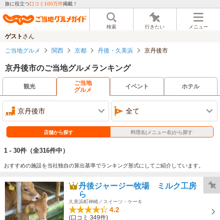
旅に役立つ
口コミ100万件
掲載！
検索
行きたい
メニュー
ゲスト
さん
ご当地グルメ
関西
京都
丹後・久美浜
京丹後市
京丹後市のご当地グルメランキング
ご当地
観光
イベント
ホテル
グルメ
京丹後市
全て
店舗から探す
料理名(メニュー名)から探す
1 - 30件
（全316件中）
おすすめの施設を当社独自の算出基準でランキング形式にしてご紹介しています。
丹後ジャージー牧場 ミルク工房 そ
ら
久美浜町神崎／スイーツ・ケーキ
4.2
(口コミ 349件)