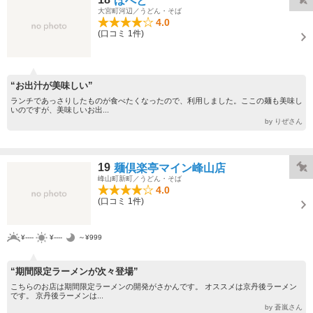
ほへと
大宮町河辺／うどん・そば
4.0
(口コミ 1件)
“お出汁が美味しい”
ランチであっさりしたものが食べたくなったので、利用しました。ここの麺も美味し
いのですが、美味しいお出...
by りぜさん
19
麺倶楽亭マイン峰山店
峰山町新町／うどん・そば
4.0
(口コミ 1件)
¥----
¥----
～¥999
“期間限定ラーメンが次々登場”
こちらのお店は期間限定ラーメンの開発がさかんです。 オススメは京丹後ラーメン
です。 京丹後ラーメンは...
by 蒼嵐さん