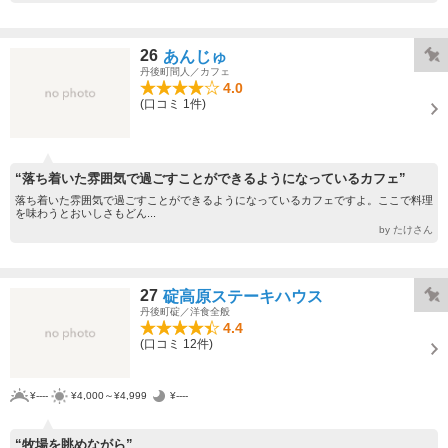
26
あんじゅ
丹後町間人／カフェ
4.0
(口コミ 1件)
“落ち着いた雰囲気で過ごすことができるようになっているカフェ”
落ち着いた雰囲気で過ごすことができるようになっているカフェですよ。ここで料理
を味わうとおいしさもどん...
by たけさん
27
碇高原ステーキハウス
丹後町碇／洋食全般
4.4
(口コミ 12件)
¥----
¥4,000～¥4,999
¥----
“牧場を眺めながら”