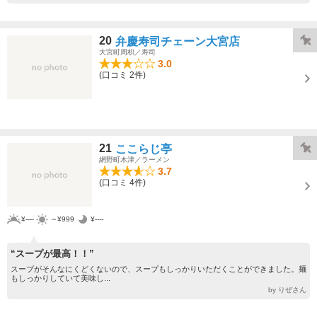
20
弁慶寿司チェーン大宮店
大宮町周枳／寿司
3.0
(口コミ 2件)
21
ここらじ亭
網野町木津／ラーメン
3.7
(口コミ 4件)
¥----
～¥999
¥----
“スープが最高！！”
スープがそんなにくどくないので、スープもしっかりいただくことができました。麺
もしっかりしていて美味し...
by りぜさん