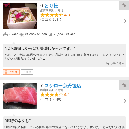
6
とり松
網野町網野／寿司
4.3
(口コミ 67件)
～¥999
¥1,000～¥1,999
¥1,000～¥1,999
“ばら寿司はやっぱり美味しかったです。”
初めてとり松の本店へ行きました。店舗がきれいに建て替えられておりとてもたくさ
んの人が来られていました...
by うめこさん
ご当地
子連れ
7
スシロー京丹後店
峰山町新町／寿司
4.1
(口コミ 26件)
“独特のネタも”
独特のネタも揃っている回転寿司のお店になっていますよ。食べたことがない人は挑