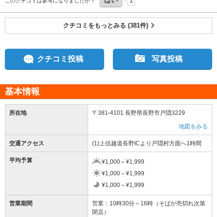
はい
1
このクチコミは参考になりましたか？
クチコミをもっとみる (381件)
クチコミ投稿
写真投稿
基本情報
所在地
〒381-4101 長野県長野市戸隠3229
地図をみる
交通アクセス
(1)上信越道長野ICより戸隠村方面へ1時間
平均予算
¥1,000～¥1,999
¥1,000～¥1,999
¥1,000～¥1,999
営業期間
営業：10時30分～16時（そばが売切れ次第
閉店）