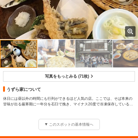
写真をもっとみる (71枚)
うずら家について
休日には昼以外の時間にも行列ができるほど人気の店。ここでは、そば本来の
甘味が出る厳寒期に一年分を石臼で挽き、マイナス20度で冷凍保存しているか
ら、香り高い新そばの味をいつでも楽しめる。薬味の本ワサビは風味豊かで美
『霧下そば』を冷凍保存一年中楽しめる最高の味
味。そばの他にも岩魚の焼き枯らしや季節の山菜の天ぷらなど、山の幸を味わ
える。
このスポットの基本情報へ