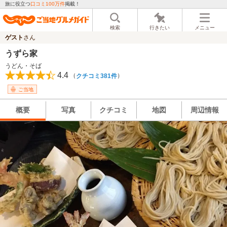
旅に役立つ
口コミ100万件
掲載！
検索
行きたい
メニュー
ゲスト
さん
うずら家
うどん・そば
4.4
（
）
クチコミ381件
ご当地
概要
写真
クチコミ
地図
周辺情報