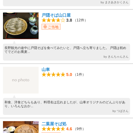
by まさあきかくさん
戸隠そば山口屋
3.8
（12件）
ご当地
長野観光の途中に戸隠そばを食べてみたいと、戸隠へ立ち寄りました。 戸隠は初め
てでどのお蕎麦...
by きんちゃんさん
山車
5.0
（1件）
和食、洋食どちらもあり、料理名は忘れましたが、山車オリジナルのどんぶりがあ
り、いろんなおか...
by つばさん
二葉屋そば処
4.6
（9件）