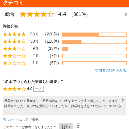
クチコミ
4.4
総合
（381件）
評価分布
58％
(220件)
30％
(116件)
9％
(33件)
2％
(7件)
1％
(5件)
訪問者の傾向をみる
“名水でつくられた美味しい蕎麦。”
4.0
一人
普段食べている蕎麦より、透明感があり、喉をすーっと通る感じでした。さすが、戸
隠蕎麦でした。並ぶのを覚悟していましたが、お昼時を過ぎていたので、すぐに入れ
ました。スタッフの皆さん、とても感じがよく丁寧でした。ただ、量が少なめかなと
思いました。
岩ちゃんさん
女性／60代
はい
0
このクチコミは参考になりましたか？