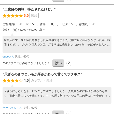
“二度目の挑戦、待たされたけど。”
5.0
家族
ご当地感：5.0、 味：5.0、価格：5.0、サービス：5.0、雰囲気：5.0
¥----
¥8,000～¥9,999
¥----
前回入れず、今回待たされましたが食事できました（雨で観光客が少なかった為一時
間ほどで）。 ジジババ4人で入店。ざるそばは当然おいしかった、そばがきも大きく
（二人前注文しましたが、初めに一人前出てきて二人前と勘違いしてしまいまし
た）。ふかふかねっとりのそばがきで初めて食べました。キノコの天ぷらも舞茸、エ
cubeさん
男性／60代
リンギ、しめじ、椎茸と量の多くサクサクでおいしかったです。蕎麦豆腐も食べてか
はい
2
ったのですが売り切れ。すでにお腹いっぱい、売り切れでよかったかも。お店の方々
このクチコミは参考になりましたか？
も親切な接客でとても居心地がよかった。今度は暖かい蕎麦も食べてみたい。
“天ざるのさつまいもが厚みがあって甘くてホクホク”
4.0
カップル・夫婦
天ざるにとろろをトッピングして注文しましたが、人気店なのに料理が出るのも早
く、蕎麦も天ぷらも美味しくて、中でも厚く切ったさつま芋のの天ぷらが中がしっと
りホクホクで外はカラッと揚がっていてとても美味しかった。
たーちゃんさん
女性／60代