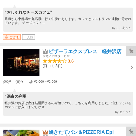
“おしゃれなチーズカフェ”
県道から東部湯の丸高原に行く中腹にあります。カフェとレストランの建物に分かれ
ています。 チーズソフト...
by ここあさん
ご当地
一人旅
ピザーラエクスプレス 軽井沢店
長野／パスタ・ピザ
3.6
(口コミ 3件)
¥----
¥----
¥2,000～¥2,999
“深夜の利用”
軽井沢のお店は夜は結構閉まるのが速いので、こちらを利用しました。泊まっている
ホテルには入口までしか来...
by セイさん
焼きたてパン＆PIZZERIA Epi