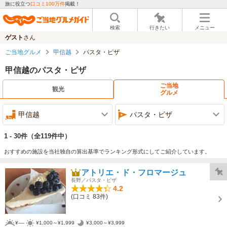
旅に役立つ
口コミ100万件
掲載！
検索
行きたい
メニュー
ゲスト
さん
ご当地グルメ
甲信越
パスタ・ピザ
甲信越のパスタ・ピザ
ご当地
観光
グルメ
甲信越
パスタ・ピザ
1 - 30件
（全119件中）
おすすめの施設を当社独自の算出基準でランキング形式にしてご紹介しています。
アトリエ・ド・フロマージュ
長野／パスタ・ピザ
4.2
(口コミ 83件)
¥----
¥1,000～¥1,999
¥3,000～¥3,999