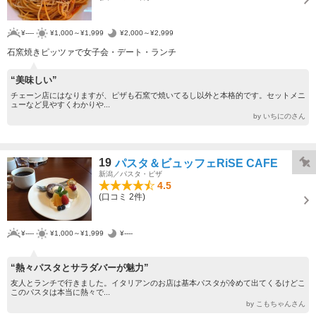
¥----
¥1,000～¥1,999
¥2,000～¥2,999
石窯焼きピッツァで女子会・デート・ランチ
“美味しい”
チェーン店にはなりますが、ピザも石窯で焼いてるし以外と本格的です。セットメニ
ューなど見やすくわかりや...
by いちにのさん
19
パスタ＆ビュッフェRiSE CAFE
新潟／パスタ・ピザ
4.5
(口コミ 2件)
¥----
¥1,000～¥1,999
¥----
“熱々パスタとサラダバーが魅力”
友人とランチで行きました。イタリアンのお店は基本パスタが冷めて出てくるけどこ
このパスタは本当に熱々で...
by こもちゃんさん