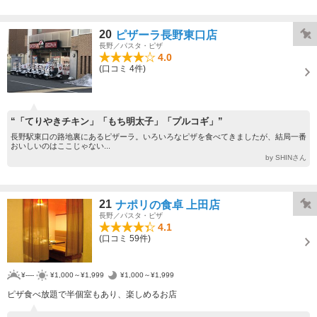
20
ピザーラ長野東口店
長野／パスタ・ピザ
4.0
(口コミ 4件)
“「てりやきチキン」「もち明太子」「プルコギ」”
長野駅東口の路地裏にあるピザーラ。いろいろなピザを食べてきましたが、結局一番
おいしいのはここじゃない...
by SHINさん
21
ナポリの食卓 上田店
長野／パスタ・ピザ
4.1
(口コミ 59件)
¥----
¥1,000～¥1,999
¥1,000～¥1,999
ピザ食べ放題で半個室もあり、楽しめるお店