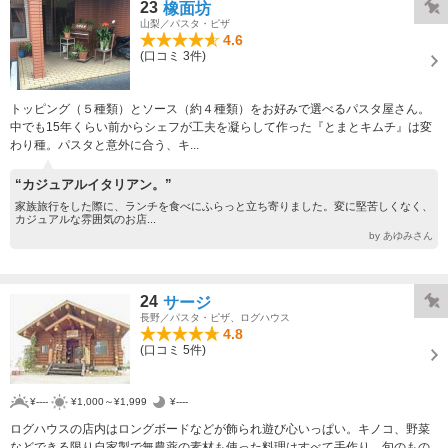
23
橡面坊
山梨／パスタ・ピザ
4.6
(口コミ 3件)
トッピング（５種類）とソース（約４種類）をお好みで選べるパスタ屋さん。
中でも15年くらい前からシェフが工夫を凝らして作った『とまとキムチ』は変
わり種。パスタと意外に合う、キ...
“カジュアルイタリアン。”
家族旅行をした際に、ランチを食べにふらっと立ち寄りました。変に堅苦しくなく、
カジュアルな雰囲気のお店...
by あゆみさん
24
サージ
長野／パスタ・ピザ、ログハウス
4.8
(口コミ 5件)
¥----
¥1,000～¥1,999
¥----
ログハウスの店内はロングボードなどが飾られ遊び心いっぱい。キノコ、野菜
などできる限り自家製で無農薬の素材も使った料理はすべて手作り。旬のもの