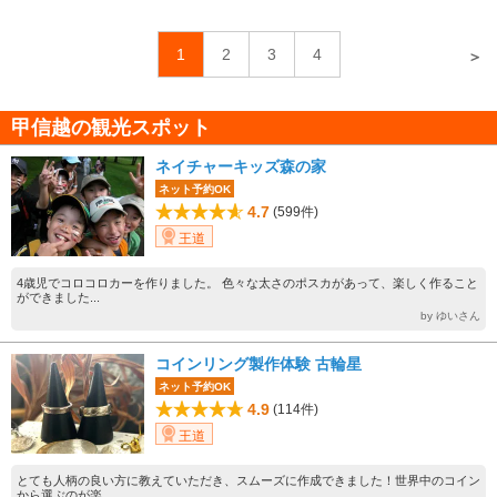
1
2
3
4
＞
甲信越の観光スポット
ネイチャーキッズ森の家
ネット予約OK
4.7
(599件)
王道
4歳児でコロコロカーを作りました。 色々な太さのポスカがあって、楽しく作ること
ができました...
by ゆいさん
コインリング製作体験 古輪星
ネット予約OK
4.9
(114件)
王道
とても人柄の良い方に教えていただき、スムーズに作成できました！世界中のコイン
から選ぶのが楽...