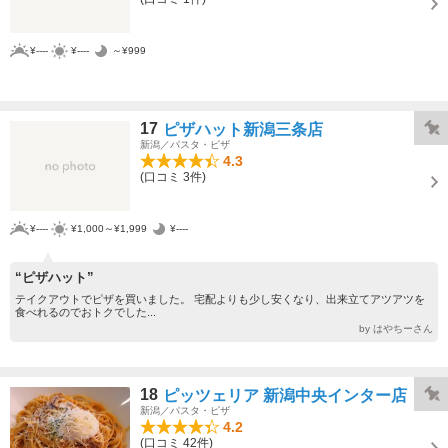
¥----
¥----
～¥999
17
ピザハット新潟三条店
新潟／パスタ・ピザ
4.3
(口コミ 3件)
¥----
¥1,000～¥1,999
¥----
“ピザハット”
テイクアウトでピザを買いました。 宅配よりも少し安くなり、出来立てアツアツを
食べれるのでおトクでした...
by はやちーさん
18
ピッツェリア 新潟中央インター店
新潟／パスタ・ピザ
4.2
(口コミ 42件)