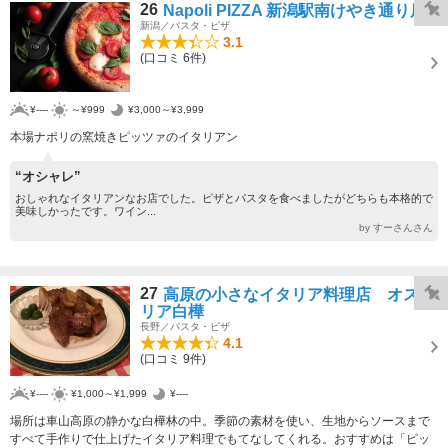
26
Napoli PIZZA 新潟駅南けやき通り店
新潟／パスタ・ピザ
3.1
(口コミ 6件)
¥----
～¥999
¥3,000～¥3,999
本場ナポリの窯焼きピッツァのイタリアン
“オシャレ”
おしゃれなイタリアンなお店でした。ピザとパスタを食べましたがどちらも本格的で
美味しかったです。ワイン...
by すーさんさん
27
高原の小さなイタリア料理店 オステ
リア白樺
長野／パスタ・ピザ
4.1
(口コミ 9件)
¥----
¥1,000～¥1,999
¥----
場所は車山高原の静かな白樺林の中。季節の素材を使い、生地からソースまで
すべて手作りで仕上げたイタリア料理でもてなしてくれる。おすすめは「ピッ