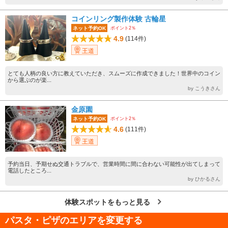
コインリング製作体験 古輪星
ポイント2％
ネット予約OK
4.9
(114件)
王道
とても人柄の良い方に教えていただき、スムーズに作成できました！世界中のコイン
から選ぶのが楽...
by こうきさん
金原園
ポイント2％
ネット予約OK
4.6
(111件)
王道
予約当日、予期せぬ交通トラブルで、営業時間に間に合わない可能性が出てしまって
電話したところ...
by ひかるさん
体験スポットをもっと見る
パスタ・ピザのエリアを変更する