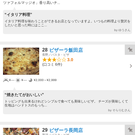
ツァフォルマッジオ」香り高いチ...
“イタリア料理”
イタリア料理を味わうことができるお店となっていますよ。いつもの料理より贅沢を
したいと思った時にはここ...
by ゆうさん
28
ピザーラ飯田店
長野／パスタ・ピザ
3.0
(口コミ 6件)
¥----
¥----
¥2,000～¥2,999
“焼きたてがおいしい”
トッピングも出来るけれどシンプルで食べても美味しいピザ。 チーズが美味しくて
生地はハンドトスのもっち...
by そらりむさん
29
ピザーラ長岡店
新潟／パスタ・ピザ