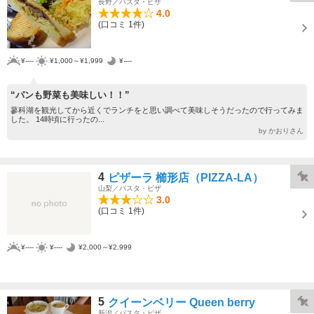
長野／パスタ・ピザ
4.0
(口コミ 1件)
¥----
¥1,000～¥1,999
¥----
“パンも野菜も美味しい！！”
蓼科湖を観光してから近くでランチをと思い調べて美味しそうだったので行ってみま
した。 14時頃に行ったの...
by かおりさん
4
ピザーラ 櫛形店（PIZZA-LA）
山梨／パスタ・ピザ
3.0
(口コミ 1件)
¥----
¥----
¥2,000～¥2,999
5
クイーンベリー Queen berry
新潟／パスタ・ピザ