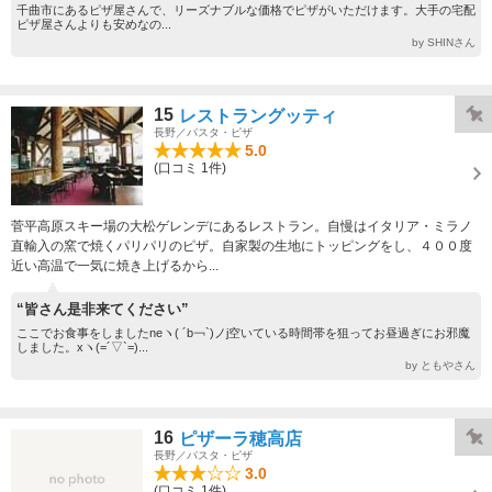
千曲市にあるピザ屋さんで、リーズナブルな価格でピザがいただけます。大手の宅配
ピザ屋さんよりも安めなの...
by SHINさん
15
レストラングッティ
長野／パスタ・ピザ
5.0
(口コミ 1件)
菅平高原スキー場の大松ゲレンデにあるレストラン。自慢はイタリア・ミラノ
直輸入の窯で焼くパリパリのピザ。自家製の生地にトッピングをし、４００度
近い高温で一気に焼き上げるから...
“皆さん是非来てください”
ここでお食事をしましたneヽ( ´b￢`)ノj空いている時間帯を狙ってお昼過ぎにお邪魔
しました。xヽ(=´▽`=)...
by ともやさん
16
ピザーラ穂高店
長野／パスタ・ピザ
3.0
(口コミ 1件)