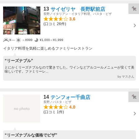
13
サイゼリヤ 長野駅前店
長野／イタリアン・イタリア料理、パスタ・ピザ
3.6
(口コミ 26件)
¥----
～¥999
¥1,000～¥1,999
イタリア料理を気軽に楽しめるファミリーレストラン
“リーズナブル”
とにかくリーズナブルなので驚きでした。ワインなどアルコールメニューが安くて美
味しいです。ファミリーレ...
by ヤスさん
14
テンフォー千曲店
長野／パスタ・ピザ
4.0
(口コミ 1件)
“リーズナブルな価格でピザ”