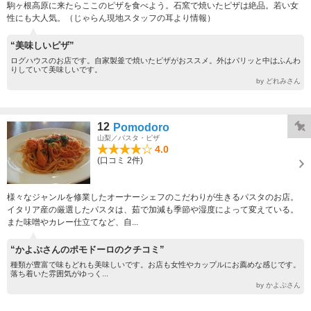
駒ヶ根高原に来たらここのピザを食べよう。石窯で焼いたピザは絶品。若い女
性にも大人気。（じゃらん現地スタッフの耳より情報）
“美味しいピザ”
ログハウスのお店です。自家製釜で焼いたピザがおススメ。外はパリッと中はふんわ
りしていて美味しいです。
by どれみさん
12
Pomodoro
山梨／パスタ・ピザ
4.0
(口コミ 2件)
様々なジャンルを修業したオーナーシェフのこだわりが生きるパスタのお店。
イタリア産の厳選したパスタは、茹で加減も季節や湿度によって変えている。
また味噌やカレー仕立てなど、自...
“かよぷさんのポモドーロのクチコミ”
種類が豊富で味もどれも美味しいです。お店も女性やカップルにお薦めな感じです。
落ち着いた雰囲気がゆっく...
by かよぷさん