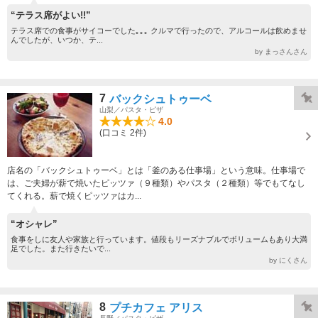
“テラス席がよい!!”
テラス席での食事がサイコーでした｡｡｡ クルマで行ったので、アルコールは飲めませ
んでしたが、いつか、テ...
by まっさんさん
7
バックシュトゥーベ
山梨／パスタ・ピザ
4.0
(口コミ 2件)
店名の「バックシュトゥーベ」とは「釜のある仕事場」という意味。仕事場で
は、ご夫婦が薪で焼いたピッツァ（９種類）やパスタ（２種類）等でもてなし
てくれる。薪で焼くピッツァはカ...
“オシャレ”
食事をしに友人や家族と行っています。値段もリーズナブルでボリュームもあり大満
足でした。また行きたいで...
by にくさん
8
プチカフェ アリス