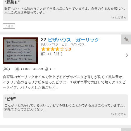
“野菜も”
野菜もたくさん味わうことができるお店になっていますよ。自然のうまみを感じたい
人はこのお店を使っていき...
by たけさん
子連れ
22
ピザハウス ガーリック
長野／パスタ・ピザ、ログハウス
3.9
(口コミ 24件)
¥----
¥1,000～¥1,999
¥----
自家製のガーリックオイルで仕上げるピザやパスタは香りが良くて風味豊か。
イタリア産のセモリナ粉を使ったピザは、１枚ずつ手でのばして焼くクリスピ
ータイプ。パリッとした歯ごたえ...
“ピザ”
こんがりと焼かれているおいしいピザを味わうことができるお店になっていますよ。
満足できるできばえになっ...
by たけさん