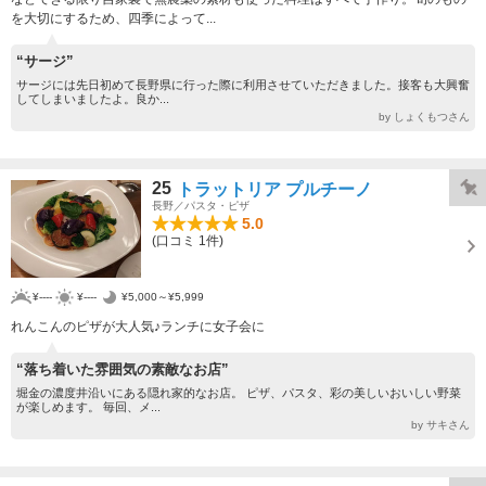
を大切にするため、四季によって...
“サージ”
サージには先日初めて長野県に行った際に利用させていただきました。接客も大興奮
してしまいましたよ。良か...
by しょくもつさん
25
トラットリア プルチーノ
長野／パスタ・ピザ
5.0
(口コミ 1件)
¥----
¥----
¥5,000～¥5,999
れんこんのピザが大人気♪ランチに女子会に
“落ち着いた雰囲気の素敵なお店”
堀金の濃度井沿いにある隠れ家的なお店。 ピザ、パスタ、彩の美しいおいしい野菜
が楽しめます。 毎回、メ...
by サキさん