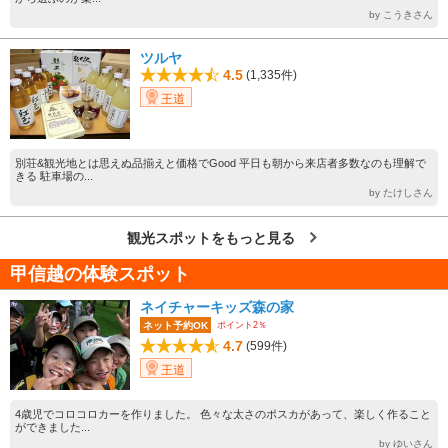
by こうきさん
ツルヤ
4.5
(1,335件)
王道
別荘&観光地とは思えぬ品揃えと価格でGood 平日も朝から来店者多数なのも理解で
きる 駐車場の...
by たけしさん
観光スポットをもっと見る
甲信越の体験スポット
ネイチャーキッズ森の家
ポイント2％
ネット予約OK
4.7
(599件)
王道
4歳児でコロコロカーを作りました。 色々な太さのポスカがあって、楽しく作ること
ができました...
by ゆいさん