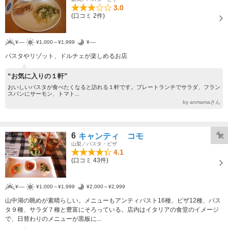
3.0
(口コミ 2件)
¥----
¥1,000～¥1,999
¥----
パスタやリゾット、ドルチェが楽しめるお店
“お気に入りの１軒”
おいしいパスタが食べたくなると訪れる１軒です。プレートランチでサラダ、フラン
スパンにサーモン、トマト...
by anmamaさん
6
キャンティ コモ
山梨／パスタ・ピザ
4.1
(口コミ 43件)
¥----
¥1,000～¥1,999
¥2,000～¥2,999
山中湖の眺めが素晴らしい。メニューもアンティパスト16種、ピザ12種、パス
タ９種、サラダ７種と豊富にそろっている。店内はイタリアの食堂のイメージ
で、日替わりのメニューが黒板に...