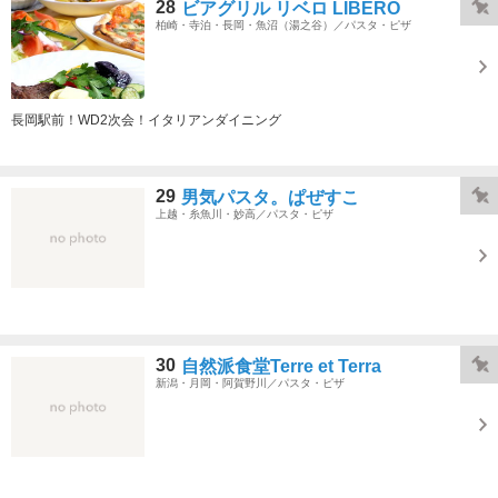
28
ビアグリル リベロ LIBERO
柏崎・寺泊・長岡・魚沼（湯之谷）／パスタ・ピザ
長岡駅前！WD2次会！イタリアンダイニング
29
男気パスタ。ぱぜすこ
上越・糸魚川・妙高／パスタ・ピザ
30
自然派食堂Terre et Terra
新潟・月岡・阿賀野川／パスタ・ピザ