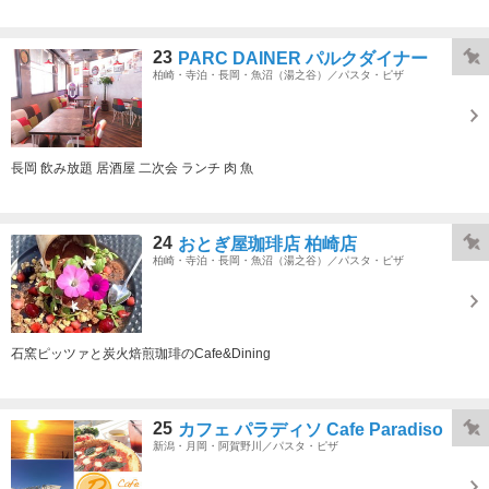
23
PARC DAINER パルクダイナー
柏崎・寺泊・長岡・魚沼（湯之谷）／パスタ・ピザ
長岡 飲み放題 居酒屋 二次会 ランチ 肉 魚
24
おとぎ屋珈琲店 柏崎店
柏崎・寺泊・長岡・魚沼（湯之谷）／パスタ・ピザ
石窯ピッツァと炭火焙煎珈琲のCafe&Dining
25
カフェ パラディソ Cafe Paradiso
新潟・月岡・阿賀野川／パスタ・ピザ