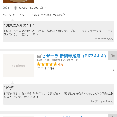
¥----
¥1,000～¥1,999
¥----
パスタやリゾット、ドルチェが楽しめるお店
“お気に入りの１軒”
おいしいパスタが食べたくなると訪れる１軒です。プレートランチでサラダ、フラン
スパンにサーモン、トマト...
by anmamaさん
ピザーラ 新潟寺尾店（PIZZA-LA）
新潟・月岡・阿賀野川／パスタ・ピザ
4.6
(口コミ 3件)
“ピザ”
ピザを注文すると子供たちがすごく喜びます。家ではなかなか作れないので宅配はあ
りがたいです。オススメは...
by ぴーちゃんさん