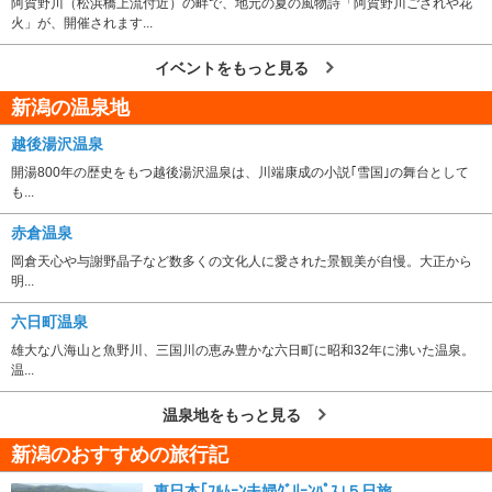
阿賀野川（松浜橋上流付近）の畔で、地元の夏の風物詩「阿賀野川ござれや花
火」が、開催されます...
イベントをもっと見る
新潟の温泉地
越後湯沢温泉
開湯800年の歴史をもつ越後湯沢温泉は、川端康成の小説｢雪国｣の舞台として
も...
赤倉温泉
岡倉天心や与謝野晶子など数多くの文化人に愛された景観美が自慢。大正から
明...
六日町温泉
雄大な八海山と魚野川、三国川の恵み豊かな六日町に昭和32年に沸いた温泉。
温...
温泉地をもっと見る
新潟のおすすめの旅行記
東日本｢ﾌﾙﾑｰﾝ夫婦ｸﾞﾘｰﾝﾊﾟｽ｣５日旅