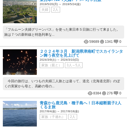
2019/5/20(月) ～ 2019/5/24(金)
夫婦
2人
「フルムーン夫婦グリーンパス」を使った東日本５日旅に行って来ました。
旅は７つの新幹線と特急列車な...
59689
1341
0
２０２４年３月 新潟県津南町でスカイランタ
ン舞う夜空を見上げて
2024/3/9(土) ～ 2024/3/10(日)
家族（親と）
3人～5人
今回の旅行は、いつもの夫婦二人旅とは違って、道北（北海道北部）のぼ
くの実家から母と、高齢の母の...
8384
276
0
青森から鹿児島・種子島へ！日本縦断親子2人
くるま旅
2017/8/4(金) ～ 2017/8/18(金)
家族（子連れ）
2人