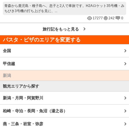
青森から鹿児島・種子島へ、息子と2人で車旅です。H2Aロケット35号機・み
ちびき3号機の打ち上げを見に、...
17277
242
0
旅行記をもっと見る
パスタ・ピザのエリアを変更する
全国
甲信越
新潟
観光エリアから探す
新潟・月岡・阿賀野川
柏崎・寺泊・長岡・魚沼（湯之谷）
燕・三条・岩室・弥彦