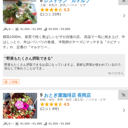
8
レストラン ルドルフ
上越・糸魚川・妙高／パスタ・ピザ
4.3
(口コミ 23件)
¥----
¥1,000～¥1,999
¥3,000～¥3,999
標高1000m。 薪窯で焼く香ばしいピザが自慢の店。 高温で一気に焼き上げ、中
はしっとり、外はパリパリの食感。 半熟卵がチーズにマッチする『スピナッ
チ』や、定番の『マルゲリー...
“野菜もたくさん摂取できる”
野菜もたくさん摂取できるお店になっていますよ。新鮮な野菜が使われているので、
安心して味わうことができ...
by たけさん
ご当地
9
おとぎ屋珈琲店 長岡店
柏崎・寺泊・長岡・魚沼（湯之谷）／パスタ・ピザ
4.5
(口コミ 8件)
¥----
¥1,000～¥1,999
¥1,000～¥1,999