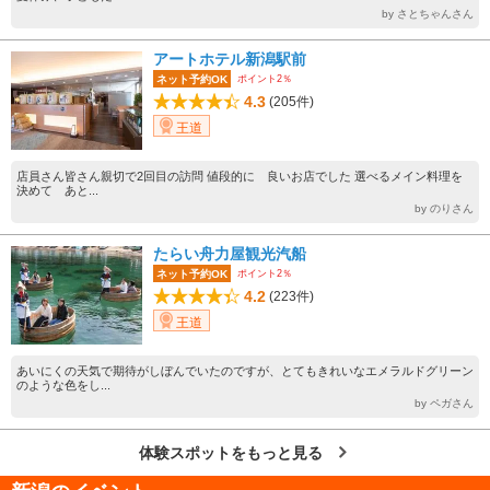
by さとちゃんさん
アートホテル新潟駅前
ポイント2％
ネット予約OK
4.3
(205件)
王道
店員さん皆さん親切で2回目の訪問 値段的に 良いお店でした 選べるメイン料理を
決めて あと...
by のりさん
たらい舟力屋観光汽船
ポイント2％
ネット予約OK
4.2
(223件)
王道
あいにくの天気で期待がしぼんでいたのですが、とてもきれいなエメラルドグリーン
のような色をし...
by ペガさん
体験スポットをもっと見る