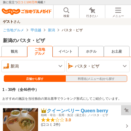
旅に役立つ
口コミ100万件
掲載！
検索
行きたい
メニュー
ゲスト
さん
ご当地グルメ
甲信越
新潟
パスタ・ピザ
新潟のパスタ・ピザ
ご当地
観光
イベント
ホテル
お土産
グルメ
新潟
パスタ・ピザ
店舗から探す
料理名(メニュー名)から探す
1 - 30件
（全46件中）
おすすめの施設を当社独自の算出基準でランキング形式にしてご紹介しています。
クイーンベリー Queen berry
柏崎・寺泊・長岡・魚沼（湯之谷）／パスタ・ピザ
3.0
(口コミ 2件)