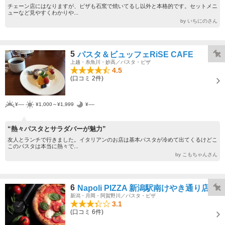
チェーン店にはなりますが、ピザも石窯で焼いてるし以外と本格的です。セットメニ
ューなど見やすくわかりや...
by いちにのさん
5
パスタ＆ビュッフェRiSE CAFE
上越・糸魚川・妙高／パスタ・ピザ
4.5
(口コミ 2件)
¥----
¥1,000～¥1,999
¥----
“熱々パスタとサラダバーが魅力”
友人とランチで行きました。イタリアンのお店は基本パスタが冷めて出てくるけどこ
このパスタは本当に熱々で...
by こもちゃんさん
6
Napoli PIZZA 新潟駅南けやき通り店
新潟・月岡・阿賀野川／パスタ・ピザ
3.1
(口コミ 6件)