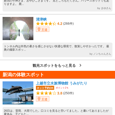
新潟の守神さま、おやひこさまです。 見どころもたくさん。パワースポットでもあ
りますよ。 鹿...
by まゆさん
清津峡
4.2
(266件)
王道
トンネル内は外気の暑さを感じさせない快適な環境で、散策しやすかったです。 最
奥の撮影スポッ...
by ノンちゃんさん
観光スポットをもっと見る
新潟の体験スポット
上越市立水族博物館 うみがたり
ポイント2％
ネット予約OK
3.8
(250件)
王道
26日は、雷雨、大雨でした。口コミを見ると空いてました。と書いてありましたが
夏休み、子どもた...