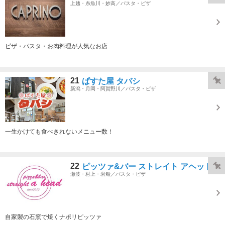
上越・糸魚川・妙高／パスタ・ピザ
ピザ・パスタ・お肉料理が人気なお店
21
ぱすた屋 タバシ
新潟・月岡・阿賀野川／パスタ・ピザ
一生かけても食べきれないメニュー数！
22
ピッツァ&バー ストレイト アヘッド
瀬波・村上・岩船／パスタ・ピザ
自家製の石窯で焼くナポリピッツァ