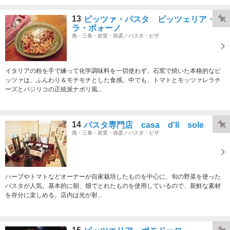
13
ピッツァ・パスタ ピッツェリア・
ラ・ボォーノ
燕・三条・岩室・弥彦／パスタ・ピザ
イタリアの粉を手で練って化学調味料を一切使わず、石窯で焼いた本格的なピ
ッツァは、ふんわり＆モチモチとした食感。中でも、トマトとモッツァレラチ
ーズとバジリコの正統派ナポリ風...
14
パスタ専門店 casa d'll sole
燕・三条・岩室・弥彦／パスタ・ピザ
ハーブやトマトなどオーナーが自家栽培したものを中心に、旬の野菜を使った
パスタが人気。基本的に朝、畑でとれたものを使用しているので、新鮮な素材
を存分に楽しめる。店内は光が射...