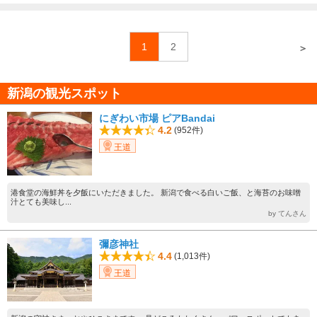
1
2
＞
新潟の観光スポット
にぎわい市場 ピアBandai
4.2
(952件)
王道
港食堂の海鮮丼を夕飯にいただきました。 新潟で食べる白いご飯、と海苔のお味噌
汁とても美味し...
by てんさん
彌彦神社
4.4
(1,013件)
王道