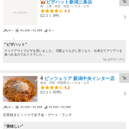
ピザハット新潟三条店
燕・三条・岩室・弥彦／パスタ・ピザ
4.3
(口コミ 3件)
¥----
¥1,000～¥1,999
¥----
“ピザハット”
テイクアウトでピザを買いました。 宅配よりも少し安くなり、出来立てアツアツを
食べれるのでおトクでした...
by はやちーさん
4
ピッツェリア 新潟中央インター店
新潟・月岡・阿賀野川／パスタ・ピザ
4.2
(口コミ 42件)
¥----
¥1,000～¥1,999
¥2,000～¥2,999
石窯焼きピッツァで女子会・デート・ランチ
“美味しい”