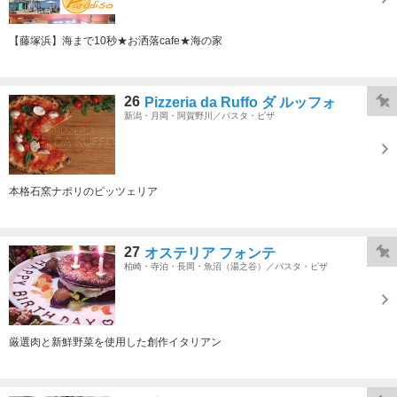
【藤塚浜】海まで10秒★お洒落cafe★海の家
26
Pizzeria da Ruffo ダ ルッフォ
新潟・月岡・阿賀野川／パスタ・ピザ
本格石窯ナポリのピッツェリア
27
オステリア フォンテ
柏崎・寺泊・長岡・魚沼（湯之谷）／パスタ・ピザ
厳選肉と新鮮野菜を使用した創作イタリアン