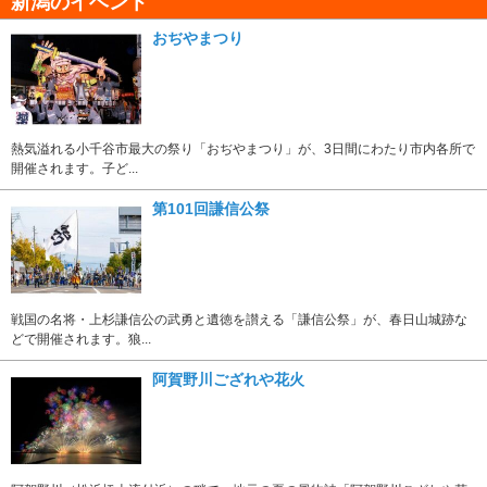
新潟のイベント
おぢやまつり
熱気溢れる小千谷市最大の祭り「おぢやまつり」が、3日間にわたり市内各所で
開催されます。子ど...
第101回謙信公祭
戦国の名将・上杉謙信公の武勇と遺徳を讃える「謙信公祭」が、春日山城跡な
どで開催されます。狼...
阿賀野川ござれや花火