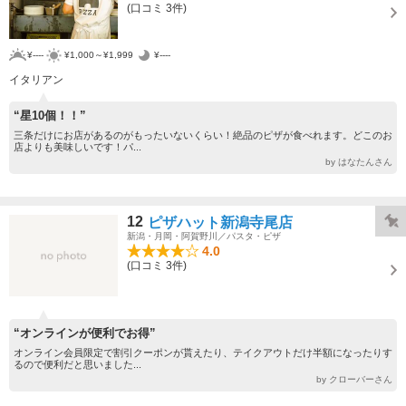
(口コミ 3件)
¥----
¥1,000～¥1,999
¥----
イタリアン
“星10個！！”
三条だけにお店があるのがもったいないくらい！絶品のピザが食べれます。どこのお
店よりも美味しいです！パ...
by はなたんさん
12
ピザハット新潟寺尾店
新潟・月岡・阿賀野川／パスタ・ピザ
4.0
(口コミ 3件)
“オンラインが便利でお得”
オンライン会員限定で割引クーポンが貰えたり、テイクアウトだけ半額になったりす
るので便利だと思いました...
by クローバーさん