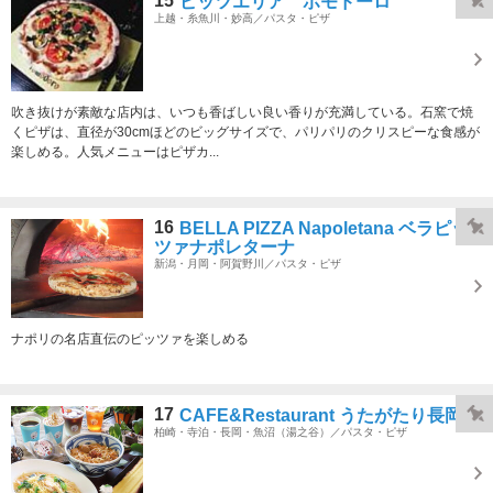
15
ピッツエリア ポモドーロ
上越・糸魚川・妙高／パスタ・ピザ
吹き抜けが素敵な店内は、いつも香ばしい良い香りが充満している。石窯で焼
くピザは、直径が30cmほどのビッグサイズで、パリパリのクリスピーな食感が
楽しめる。人気メニューはピザカ...
16
BELLA PIZZA Napoletana ベラピッ
ツァナポレターナ
新潟・月岡・阿賀野川／パスタ・ピザ
ナポリの名店直伝のピッツァを楽しめる
17
CAFE&Restaurant うたがたり長岡店
柏崎・寺泊・長岡・魚沼（湯之谷）／パスタ・ピザ