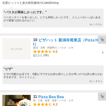
石窯ピッツァと炭火焙煎珈琲のCafe&Dining
“パスタが美味しかったです。”
ペペロンチーノを食べました。とても美味しかったです。 メニューがいっぱいある
ので家族で訪れるのもいい...
by シナさん
10
ピザハット 新潟寺尾東店（Pizza Hu
t）
新潟・月岡・阿賀野川／パスタ・ピザ
4.5
(口コミ 2件)
“ピザ”
ピザの宅配のお店です。宅配ピザですがお持ち帰りした方が早いのでお持ち帰りがお
すすめです。サイドメニュ...
by くまさん
11
Pizza Bea Bea
燕・三条・岩室・弥彦／パスタ・ピザ
4.3