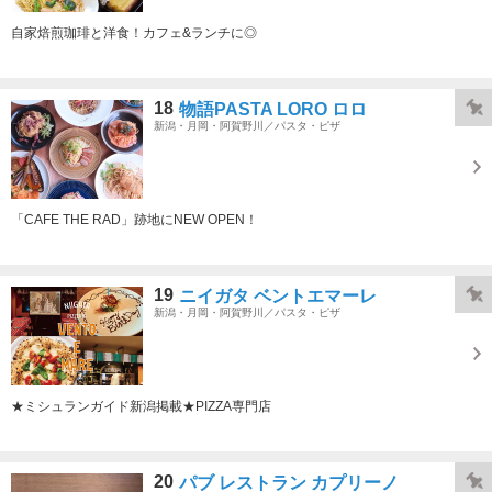
自家焙煎珈琲と洋食！カフェ&ランチに◎
18
物語PASTA LORO ロロ
新潟・月岡・阿賀野川／パスタ・ピザ
「CAFE THE RAD」跡地にNEW OPEN！
19
ニイガタ ベントエマーレ
新潟・月岡・阿賀野川／パスタ・ピザ
★ミシュランガイド新潟掲載★PIZZA専門店
20
パブ レストラン カプリーノ