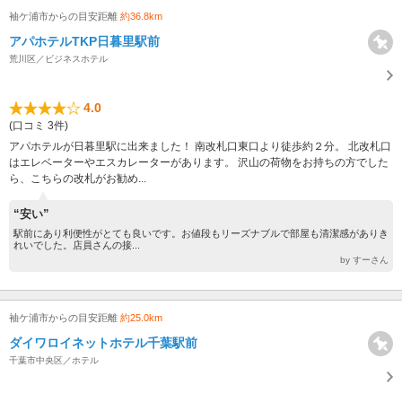
袖ケ浦市からの目安距離
約36.8km
アパホテルTKP日暮里駅前
荒川区／ビジネスホテル
4.0
(口コミ 3件)
アパホテルが日暮里駅に出来ました！ 南改札口東口より徒歩約２分。 北改札口
はエレベーターやエスカレーターがあります。 沢山の荷物をお持ちの方でした
ら、こちらの改札がお勧め...
“安い”
駅前にあり利便性がとても良いです。お値段もリーズナブルで部屋も清潔感がありき
れいでした。店員さんの接...
by すーさん
袖ケ浦市からの目安距離
約25.0km
ダイワロイネットホテル千葉駅前
千葉市中央区／ホテル