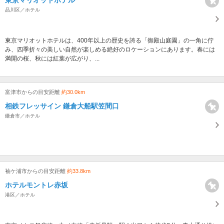
品川区／ホテル
東京マリオットホテルは、400年以上の歴史を誇る「御殿山庭園」の一角に佇
み、四季折々の美しい自然が楽しめる絶好のロケーションにあります。春には
満開の桜、秋には紅葉が広がり、...
富津市からの目安距離
約30.0km
相鉄フレッサイン 鎌倉大船駅笠間口
鎌倉市／ホテル
袖ケ浦市からの目安距離
約33.8km
ホテルモントレ赤坂
港区／ホテル