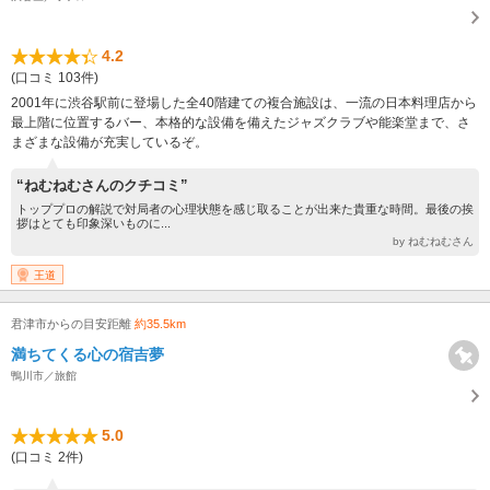
4.2
(口コミ 103件)
2001年に渋谷駅前に登場した全40階建ての複合施設は、一流の日本料理店から
最上階に位置するバー、本格的な設備を備えたジャズクラブや能楽堂まで、さ
まざまな設備が充実しているぞ。
“ねむねむさんのクチコミ”
トッププロの解説で対局者の心理状態を感じ取ることが出来た貴重な時間。最後の挨
拶はとても印象深いものに...
by ねむねむさん
王道
君津市からの目安距離
約35.5km
満ちてくる心の宿吉夢
鴨川市／旅館
5.0
(口コミ 2件)