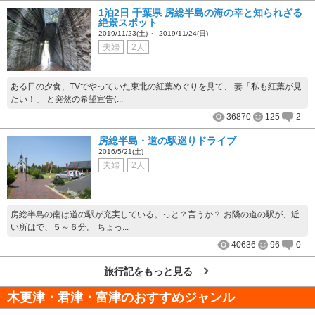
1泊2日 千葉県 房総半島の海の幸と知られざる
絶景スポット
2019/11/23(土) ～ 2019/11/24(日)
夫婦
2人
ある日の夕食、TVでやっていた東北の紅葉めぐりを見て、 妻「私も紅葉が見
たい！」 と突然の希望宣告(...
36870
125
2
房総半島・道の駅巡りドライブ
2016/5/21(土)
夫婦
2人
房総半島の南は道の駅が充実している。っと？言うか？ お隣の道の駅が、近
い所はで、５～６分。 ちょっ...
40636
96
0
旅行記をもっと見る
木更津・君津・富津
のおすすめジャンル