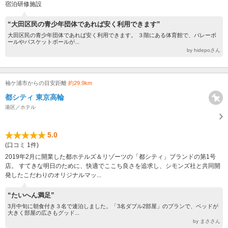
宿泊研修施設
“大田区民の青少年団体であれば安く利用できます”
大田区民の青少年団体であれば安く利用できます。 ３階にある体育館で、バレーボ
ールやバスケットボールが...
by hidepoさん
袖ケ浦市からの目安距離
約29.9km
都シティ 東京高輪
港区／ホテル
5.0
(口コミ 1件)
2019年2月に開業した都ホテルズ＆リゾーツの「都シティ」ブランドの第1号
店。 すてきな明日のために、快適でここち良さを追求し、シモンズ社と共同開
発したこだわりのオリジナルマッ...
“たいへん満足”
3月中旬に朝食付き３名で連泊しました。「3名ダブル2部屋」のプランで、ベッドが
大きく部屋の広さもグッド...
by まささん