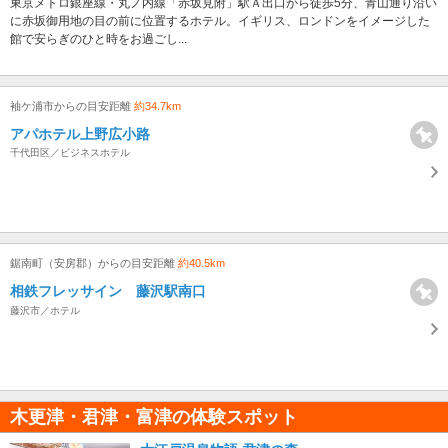
東京メトロ銀座線・丸ノ内線「赤坂見附」駅Ａ出口から徒歩5分、青山通り沿い
に赤坂御用地の目の前に位置するホテル。イギリス、ロンドンをイメージした
館で安らぎのひと時をお過ごし...
袖ケ浦市からの目安距離
約34.7km
アパホテル上野広小路
千代田区／ビジネスホテル
鋸南町（安房郡）からの目安距離
約40.5km
相鉄フレッサイン 藤沢駅南口
藤沢市／ホテル
木更津・君津・富津の体験スポット