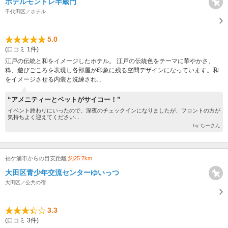
ホテルモントレ半蔵門
千代田区／ホテル
5.0
(口コミ 1件)
江戸の伝統と和をイメージしたホテル。 江戸の伝統色をテーマに華やかさ、
粋、遊びごころを表現し各部屋が印象に残る空間デザインになっています。和
をイメージさせる内装と洗練され...
“アメニティーとベットがサイコー！”
イベント終わりにいったので、深夜のチェックインになりましたが、フロントの方が
気持ちよく迎えてください...
by ちーさん
袖ケ浦市からの目安距離
約25.7km
大田区青少年交流センターゆいっつ
大田区／公共の宿
3.3
(口コミ 3件)