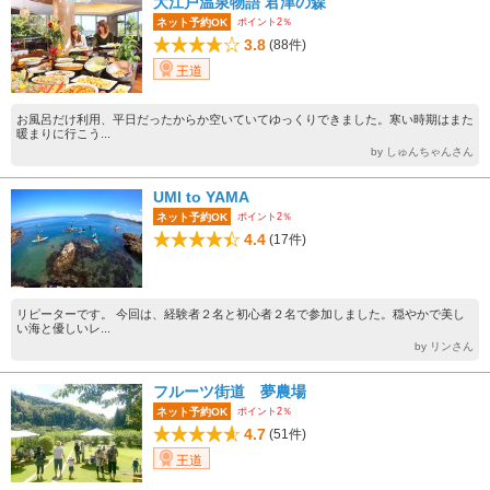
大江戸温泉物語 君津の森
ポイント2％
ネット予約OK
3.8
(88件)
王道
お風呂だけ利用、平日だったからか空いていてゆっくりできました。寒い時期はまた
暖まりに行こう...
by しゅんちゃんさん
UMI to YAMA
ポイント2％
ネット予約OK
4.4
(17件)
リピーターです。 今回は、経験者２名と初心者２名で参加しました。穏やかで美し
い海と優しいレ...
by リンさん
フルーツ街道 夢農場
ポイント2％
ネット予約OK
4.7
(51件)
王道