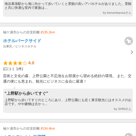
海浜幕張駅から海に向かって歩いていくと景観の良いアパホテルがありました。景観
と共に快適な室内で家族は...
by kanamisyusaさん
袖ケ浦市からの目安距離
約35.2km
ホテルパークサイド
台東区／ビジネスホテル
4.0
(口コミ 1件)
芸術と文化の森、上野公園と不忍池をお部屋から望める絶好の環境。 また、交
通の便にも恵まれ、観光にビジネスに会合に最適！
“上野駅から歩いてすぐ”
上野駅から歩いてすぐのところにあり、上野公園にも近く東京観光にはオススメのお
店です。やや建物は古かっ...
by SHINさん
袖ケ浦市からの目安距離
約34.4km