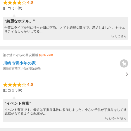
4.0
(口コミ 3件)
“綺麗なホテル。”
千葉にライブを見に行った日に宿泊。 とても綺麗な部屋で、満足しました。 セキュ
リティもしっかりしてる...
by りこさん
袖ケ浦市からの目安距離
約36.7km
川崎市青少年の家
川崎市宮前区／公的宿泊施設
4.0
(口コミ 3件)
“イベント豊富”
イベント豊富です。最近は芋掘り体験に参加しました。小さい子供が芋掘りをして達
成感がもてるような配慮が...
by ひろパパさん