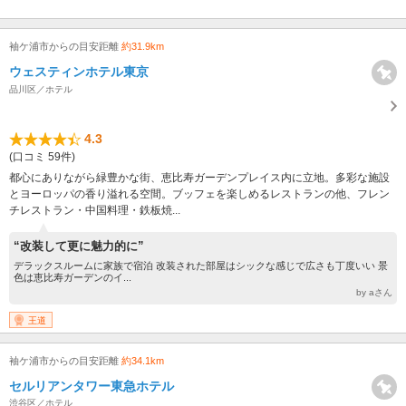
袖ケ浦市からの目安距離
約31.9km
ウェスティンホテル東京
品川区／ホテル
4.3
(口コミ 59件)
都心にありながら緑豊かな街、恵比寿ガーデンプレイス内に立地。多彩な施設
とヨーロッパの香り溢れる空間。ブッフェを楽しめるレストランの他、フレン
チレストラン・中国料理・鉄板焼...
“改装して更に魅力的に”
デラックスルームに家族で宿泊 改装された部屋はシックな感じで広さも丁度いい 景
色は恵比寿ガーデンのイ...
by aさん
王道
袖ケ浦市からの目安距離
約34.1km
セルリアンタワー東急ホテル
渋谷区／ホテル