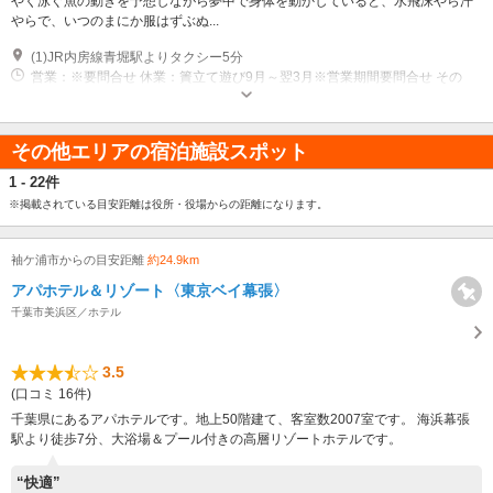
やく泳ぐ魚の動きを予想しながら夢中で身体を動かしていると、水飛沫やら汗
やらで、いつのまにか服はずぶぬ...
(1)JR内房線青堀駅よりタクシー5分
営業：※要問合せ 休業：簀立て遊び9月～翌3月※営業期間要問合せ その
他：年中無休
その他エリアの宿泊施設スポット
1 - 22件
※掲載されている目安距離は役所・役場からの距離になります。
袖ケ浦市からの目安距離
約24.9km
アパホテル＆リゾート〈東京ベイ幕張〉
千葉市美浜区／ホテル
3.5
(口コミ 16件)
千葉県にあるアパホテルです。地上50階建て、客室数2007室です。 海浜幕張
駅より徒歩7分、大浴場＆プール付きの高層リゾートホテルです。
“快適”