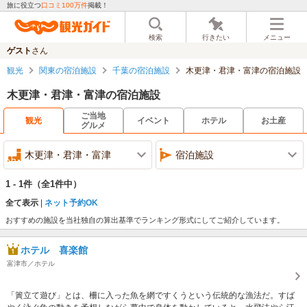
旅に役立つ
口コミ100万件
掲載！
検索
行きたい
メニュー
ゲスト
さん
観光
関東の宿泊施設
千葉の宿泊施設
木更津・君津・富津の宿泊施設
木更津・君津・富津の宿泊施設
ご当地
観光
イベント
ホテル
お土産
グルメ
木更津・君津・富津
宿泊施設
1 - 1件
（全1件中）
全て表示
ネット予約OK
おすすめの施設を当社独自の算出基準でランキング形式にしてご紹介しています。
ホテル 喜楽館
富津市／ホテル
「簀立て遊び」とは、柵に入った魚を網ですくうという伝統的な漁法だ。すば