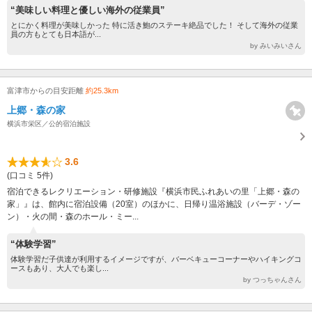
“美味しい料理と優しい海外の従業員”
とにかく料理が美味しかった 特に活き鮑のステーキ絶品でした！ そして海外の従業
員の方もとても日本語が...
by みいみいさん
富津市からの目安距離
約25.3km
上郷・森の家
横浜市栄区／公的宿泊施設
3.6
(口コミ 5件)
宿泊できるレクリエーション・研修施設『横浜市民ふれあいの里「上郷・森の
家」』は、館内に宿泊設備（20室）のほかに、日帰り温浴施設（バーデ・ゾー
ン）・火の間・森のホール・ミー...
“体験学習”
体験学習だ子供達が利用するイメージですが、バーベキューコーナーやハイキングコ
ースもあり、大人でも楽し...
by つっちゃんさん