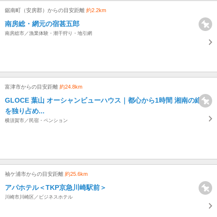
鋸南町（安房郡）からの目安距離
約2.2km
南房総・網元の宿甚五郎
南房総市／漁業体験・潮干狩り・地引網
富津市からの目安距離
約24.8km
GLOCE 葉山 オーシャンビューハウス｜都心から1時間 湘南の絶景
を独り占め...
横須賀市／民宿・ペンション
袖ケ浦市からの目安距離
約25.6km
アパホテル＜TKP京急川崎駅前＞
川崎市川崎区／ビジネスホテル