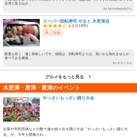
京湾と富士山が...
by kanamisyusaさん
スーパー回転寿司 やまと 木更津店
4.2
(119件)
ご当地
鮮度も良く、凄く美味しいです。値段は、回転寿司よりは、高いかも知れませんが、
食べてみる価値...
by オカンさん
グルメをもっと見る
木更津・君津・富津のイベント
やっさいもっさい踊り大会
企業や市民団体などの数十連が繰り出す踊り大会「やっさいもっさい踊り大
会」が、今年も開催され...