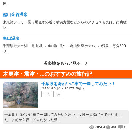
国...
鋸山金谷温泉
東京湾フェリー乗り場金谷港近く横浜方面などからのアクセスも良好。南房総
レ...
亀山温泉
千葉県最大の湖「亀山湖」の岸辺に建つ「亀山温泉ホテル」の源泉。毎分600
リ...
温泉地をもっと見る
木更津・君津・...のおすすめの旅行記
千葉県を海沿いに車で一周してみたい！
2017/1/26(木) ～ 2017/1/29(日)
一人
1人
千葉県を海沿いに車で一周してみたいと思い、女性一人3泊4日で行いまし
た。以前から行ってみたかった濃...
78564
496
0