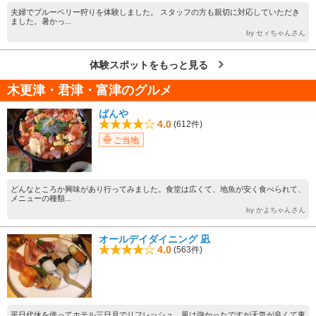
夫婦でブルーベリー狩りを体験しました。 スタッフの方も親切に対応していただき
ました。暑かっ...
by セィちゃんさん
体験スポットをもっと見る
木更津・君津・富津のグルメ
ばんや
4.0
(612件)
ご当地
どんなところか興味があり行ってみました。食堂は広くて、地魚が安く食べられて、
メニューの種類...
by かよちゃんさん
オールデイダイニング 凪
4.0
(563件)
平日代休を使ってホテル三日月でリフレッシュ。風は強かったですが天気が良くて東