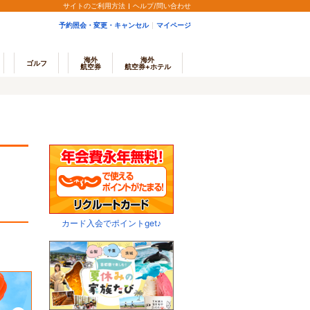
サイトのご利用方法
ヘルプ/問い合わせ
予約照会・変更・キャンセル
マイページ
海外
海外
ゴルフ
航空券
航空券+ホテル
カード入会でポイントget♪