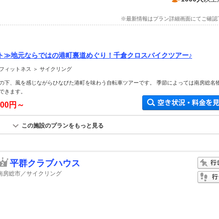
※最新情報はプラン詳細画面にてご確認
ト≫地元ならではの港町裏道めぐり！千倉クロスバイクツアー♪
フィットネス ＞ サイクリング
の下、風を感じながらひなびた港町を味わう自転車ツアーです。 季節によっては南房総名
できます。
800円～
この施設のプランをもっと見る
平群クラブハウス
南房総市／サイクリング