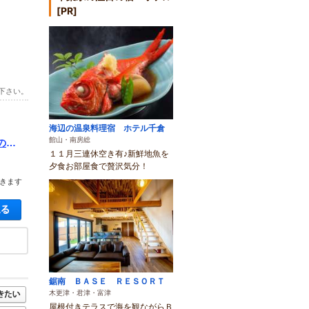
[PR]
下さい。
海辺の温泉料理宿 ホテル千倉
館山・南房総
の中
１１月三連休空き有♪新鮮地魚を
夕食お部屋食で贅沢気分！
きます
空き状況・料金を見る
鋸南 ＢＡＳＥ ＲＥＳＯＲＴ
木更津・君津・富津
屋根付きテラスで海を観ながらＢ