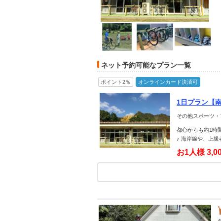
ネット予約可能なプラン一覧
ポイント2％
オンラインカード決済可
1日プラン【
には乗り方教
その他スポーツ・
都心からも約1時
♪ 海岸線や、上
お1人様
3,