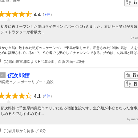
館山市／乗馬
4.4
（
7件
）
初夏に再オープンした館山ライディングパークに行きました。着いたら笑顔が素敵
ンストラクターが看板犬...
by 
豊かな自然に包まれた絶好のロケーションで乗馬が楽しめる。用意された10頭の馬は、人を
ために訓練されているので、初心者でも安心してチャレンジできる。始めは、丸馬場と呼ば..
(1)館山道富浦ICよりR410経由、白浜方面へ20分
伝次郎館
4
南房総市／スポーツリゾート施設
4.1
（
6件
）
伝次郎館は千葉県南房総市エリアにある宿泊施設です。魚介類が中心となった食事
しめるのでおすすめです...
by mec
(1)岩井駅から徒歩で10分