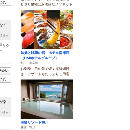
ＢＱと建物はお洒落なメゾネット
なイ
たまさん
乗せる
.
味覚と眺望の宿 ホテル南海荘
（HMIホテルグループ）
館山・南房総
お刺身、目の前で焼く海鮮網焼
き、デザートもたっぷりご用意！
が楽
chiさん
潮騒リゾート鴨川
勝浦・鴨川