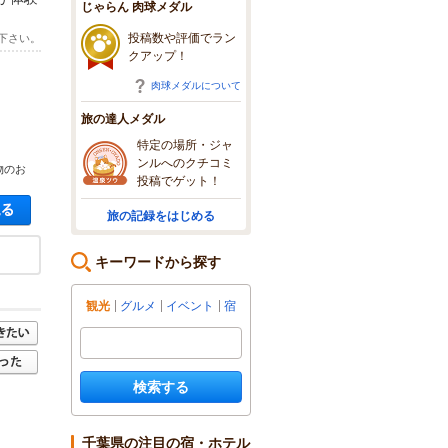
じゃらん 肉球メダル
投稿数や評価でラン
下さい。
クアップ！
肉球メダルについて
旅の達人メダル
特定の場所・ジャ
ンルへのクチコミ
物のお
投稿でゲット！
空き状況・料金を見る
旅の記録をはじめる
キーワードから探す
観光
グルメ
イベント
宿
検索する
千葉県の注目の宿・ホテル