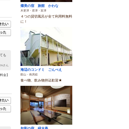
燦美の宿 旅館 かわな
木更津・君津・富津
４つの貸切風呂が全て利用料無料
に！
ても
chiさん
海辺のコンドミ ごんべえ
館山・南房総
【料金】
食べ物、飲み物持込歓迎★
旬彩の宿 緑水亭