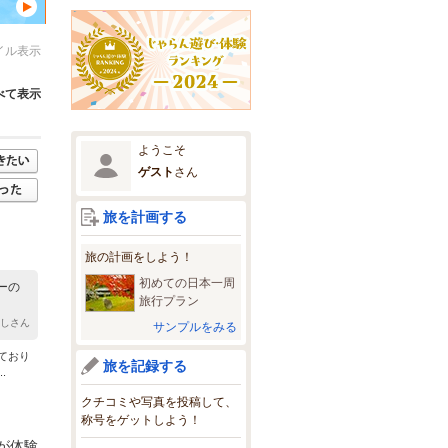
イル表示
べて表示
ようこそ
ゲスト
さん
旅を計画する
旅の計画をしよう！
初めての日本一周
ーの
旅行プラン
むしさん
サンプルをみる
ており
旅を記録する
.
クチコミや写真を投稿して、
称号をゲットしよう！
が体験