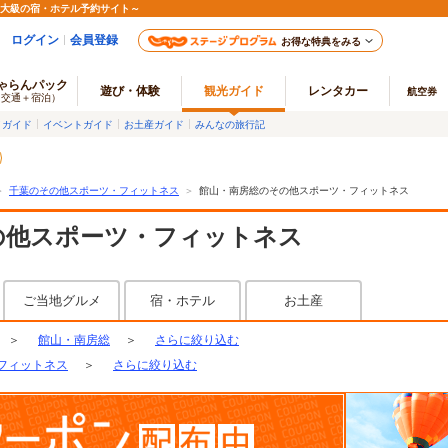
最大級の宿・ホテル予約サイト～
ログイン
会員登録
お得な特典をみる
ゃらんパック
遊び・体験
観光ガイド
レンタカー
航空券
（交通＋宿泊）
メガイド
イベントガイド
お土産ガイド
みんなの旅行記
＞
千葉のその他スポーツ・フィットネス
＞
館山・南房総のその他スポーツ・フィットネス
の他スポーツ・フィットネス
ご当地グルメ
宿・ホテル
お土産
＞
館山・南房総
＞
さらに絞り込む
フィットネス
＞
さらに絞り込む