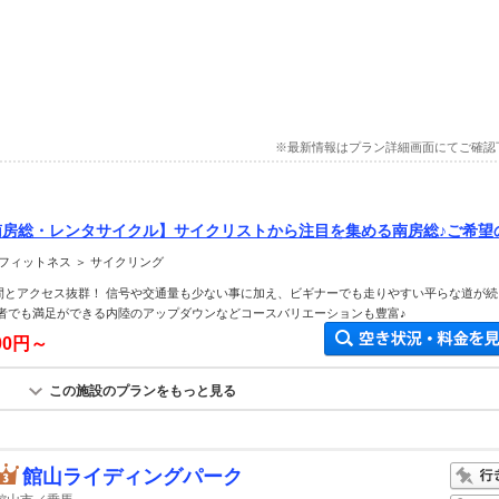
※最新情報はプラン詳細画面にてご確認
南房総・レンタサイクル】サイクリストから注目を集める南房総♪ご希望
室やコース案内も可能！
フィットネス ＞ サイクリング
間とアクセス抜群！ 信号や交通量も少ない事に加え、ビギナーでも走りやすい平らな道が続
級者でも満足ができる内陸のアップダウンなどコースバリエーションも豊富♪
000円～
この施設のプランをもっと見る
館山ライディングパーク