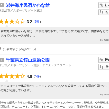
岩井海岸民宿かわな館
5
南房総市／スポーツリゾート施設
3.2
（
5件
）
岩井海岸民宿かわな館は千葉県南房総市エリアにある宿泊施設です。団体客などで
されているケースが多い...
by mec
(1)岩井駅から徒歩で10分
千葉県立館山運動公園
6
館山市／スポーツリゾート施設、テニス・テニスコート
4.0
（
5件
）
テニスコートや体育館やトレーニングルームなどが設備としてある運動公園です。
の方が利用しています。
by mec
緑豊かな環境と充実した施設で思いっきり汗を流せるスポーツパーク。野球場、少年野球場
的運動場、テニスコート、体育館、トレーニングルーム、など。 開館時間 8:30?22:15 ...