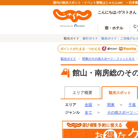
国内の観光スポット・イベント情報はじゃらんnet ～日本
こんにちは♪ゲストさん
じ
宿・ホテル
観光ガイド
旅行ガイド
観光ガイド
ご当地グル
ポイントがたまる・つかえる
観光ガイド
＞
関東のその他スポーツ・フィットネス
館山・南房総のそ
エリア概要
観光スポット
エリア
全国
＞
関東
＞
千葉
ジャンル
全て
＞
その他スポーツ・