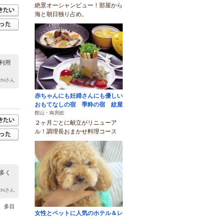
絶景オーシャンビュー！部屋から
海と朝日独り占め。
利用
chiさん
赤ちゃんにも妊婦さんにも優しい
おもてなしの宿 季粋の宿 紋屋
館山・南房総
２ヶ月ごとに献立がリニューア
ル！調理長おまかせ料理コース
多く
chiさん
、多目
女性とペットに人気のホテル＆レ