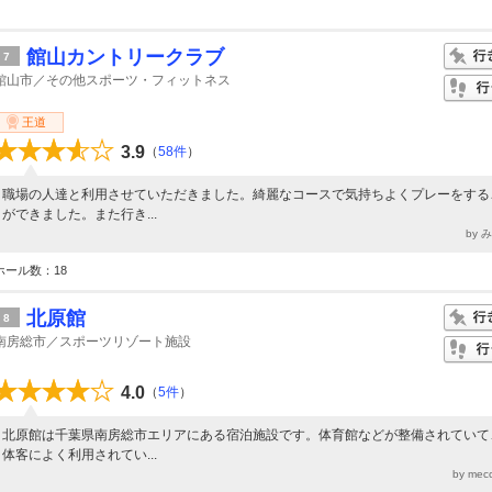
館山カントリークラブ
7
館山市／その他スポーツ・フィットネス
王道
3.9
（
58件
）
職場の人達と利用させていただきました。綺麗なコースで気持ちよくプレーをする
ができました。また行き...
by 
ホール数：18
北原館
8
南房総市／スポーツリゾート施設
4.0
（
5件
）
北原館は千葉県南房総市エリアにある宿泊施設です。体育館などが整備されていて
体客によく利用されてい...
by mec