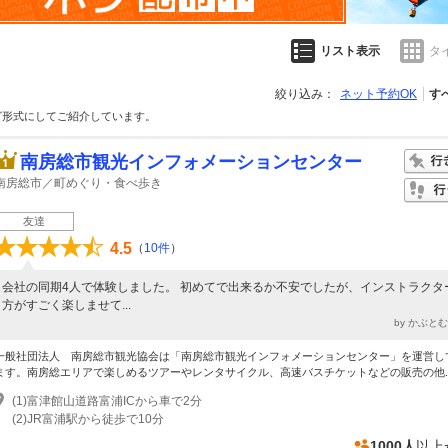
リスト表示
タ
絞り込み：
ネット予約OK
す
グ形式にしてご紹介しています。
南房総市観光インフォメーションセンター
南房総市／町めぐり・食べ歩き
友達
4.5
（
10件
）
会社の同期4人で体験しました。 初めてで出来るか不安でしたが、インストラクタ
方がすごく楽しませて...
by かぶと
一般社団法人 南房総市観光協会は「南房総市観光インフォメーションセンター」を運営し
ます。南房総エリアで楽しめるツアーやレンタサイクル、高速バスチケットなどの販売の他..
(1)富津館山道路富浦ICから車で2分
(2)JR富浦駅から徒歩で10分
1000人
以上