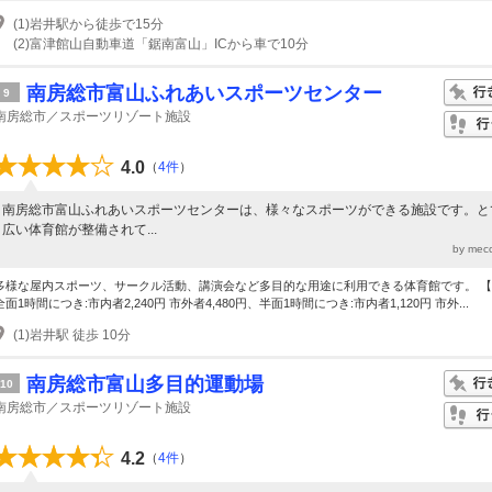
(1)岩井駅から徒歩で15分
(2)富津館山自動車道「鋸南富山」ICから車で10分
南房総市富山ふれあいスポーツセンター
9
南房総市／スポーツリゾート施設
4.0
（
4件
）
南房総市富山ふれあいスポーツセンターは、様々なスポーツができる施設です。と
広い体育館が整備されて...
by mec
多様な屋内スポーツ、サークル活動、講演会など多目的な用途に利用できる体育館です。 
全面1時間につき:市内者2,240円 市外者4,480円、半面1時間につき:市内者1,120円 市外...
(1)岩井駅 徒歩 10分
南房総市富山多目的運動場
10
南房総市／スポーツリゾート施設
4.2
（
4件
）