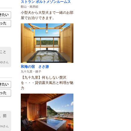
ストラン ポルトメゾンルームス
館山・南房総
小型犬から大型犬まで一緒のお部
屋でお泊りできます。
こと
みゆさん
和海の宿 ささ游
九十九里・銚子
【九十九里】何もしない贅沢
を・・・貸切露天風呂と料理が魅
力
、団
chiさん