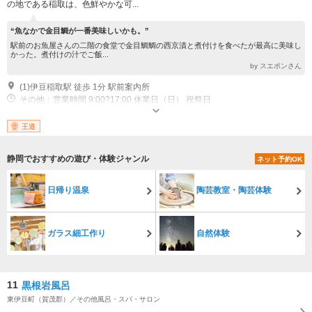
の地である稲取は、色鮮やかな可...
“魚なかで金目鯛が一番美味しいかも。”
駅前のお魚屋さんの二階の食堂で金目鯛鯛の西京漬と煮付けを食べたが最高に美味し
かった。煮付けの汁でご飯...
by スエポンさん
(1)伊豆稲取駅 徒歩 1分 駅前案内所
その他：営業時間 9:00?17:00 休業日（日） 祝祭日
王道
静岡でおすすめの遊び・体験ジャンル
ネット予約OK
日帰り温泉
陶芸教室・陶芸体験
ガラス細工作り
自然体験
11
黒根岩風呂
東伊豆町（賀茂郡）／その他風呂・スパ・サロン