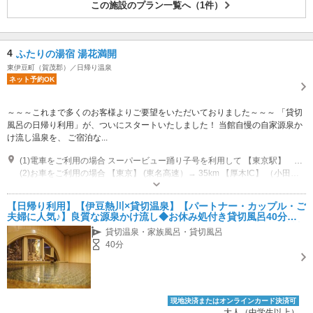
この施設のプラン一覧へ（1件）
4
ふたりの湯宿 湯花満開
東伊豆町（賀茂郡）／日帰り温泉
ネット予約OK
～～～これまで多くのお客様よりご要望をいただいておりました～～～ 「貸切
風呂の日帰り利用」が、ついにスタートいたしました！ 当館自慢の自家源泉か
け流し温泉を、 ご宿泊な...
(1)電車をご利用の場合 スーパービュー踊り子号を利用して 【東京駅】 → 2時間10分【伊豆熱川駅】 新幹線（こだま）を利用して 【東京駅】→ 50分【熱海】（伊豆急線）→ 70分【伊豆熱川駅】 【新大阪】→ 2時間30分【熱海】（伊豆急線）→ 70分【伊豆熱川駅】
(2)お車をご利用の場合 【東京】 (東名高速）→ 35km 【厚木IC】 （小田原厚木道路）→ 38km 【小田原】 （国道135号線） → 【伊豆熱川】 【大阪】（名神高速｝ → 211km 【名古屋】（新東名高速） → 222km 【長泉沼津IC】（伊豆縦貫道） → 25km 【大仁】（中伊豆バイパス） → 20km 【伊豆高原】 → 25km 【伊豆熱川】
営業時間：15:00～18:00 受付時間：～17:00 休館日：繁忙期、休館日はご
利用いただけません。
【日帰り利用】【伊豆熱川×貸切温泉】【パートナー・カップル・ご
専用駐車場あり（無料）15台
夫婦に人気♪】良質な源泉かけ流し◆お休み処付き貸切風呂40分間
プラン◆手ぶらでOK♪フェイスタオル・バスタオル付き《伊豆熱川
貸切温泉・家族風呂・貸切風呂
駅徒歩4分》
40分
現地決済またはオンラインカード決済可
大人（中学生以上）