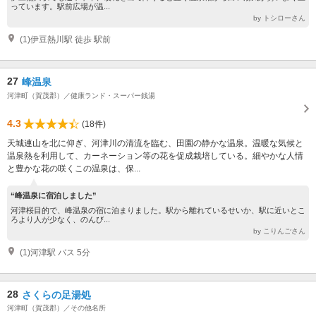
っています。駅前広場が温...
by トシローさん
(1)伊豆熱川駅 徒歩 駅前
27
峰温泉
河津町（賀茂郡）／健康ランド・スーパー銭湯
4.3
(18件)
天城連山を北に仰ぎ、河津川の清流を臨む、田園の静かな温泉。温暖な気候と
温泉熱を利用して、カーネーション等の花を促成栽培している。細やかな人情
と豊かな花の咲くこの温泉は、保...
“峰温泉に宿泊しました”
河津桜目的で、峰温泉の宿に泊まりました。駅から離れているせいか、駅に近いとこ
ろより人が少なく、のんび...
by こりんごさん
(1)河津駅 バス 5分
28
さくらの足湯処
河津町（賀茂郡）／その他名所