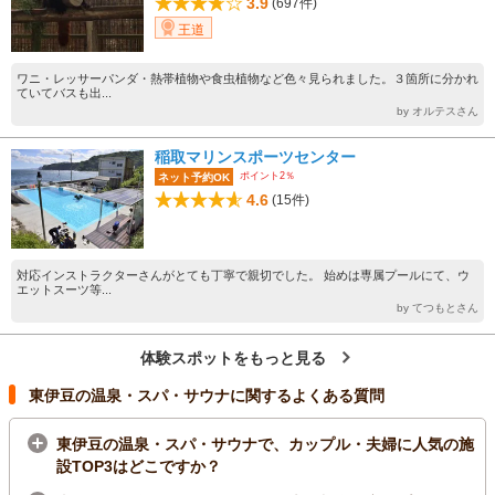
3.9
(697件)
王道
ワニ・レッサーパンダ・熱帯植物や食虫植物など色々見られました。３箇所に分かれ
ていてバスも出...
by オルテスさん
稲取マリンスポーツセンター
ポイント2％
ネット予約OK
4.6
(15件)
対応インストラクターさんがとても丁寧で親切でした。 始めは専属プールにて、ウ
エットスーツ等...
by てつもとさん
体験スポットをもっと見る
東伊豆の温泉・スパ・サウナに関するよくある質問
東伊豆の温泉・スパ・サウナで、カップル・夫婦に人気の施
設TOP3はどこですか？