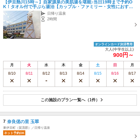
【伊豆熱川15時～】自家源泉の美肌湯を堪能♪当日19時まで予約O
K！タオル付で手ぶら湯治【カップル・ファミリー・女性におすす
め♪】
日帰り温泉
2時間
オンラインカード決済専用
大人(中学生以上)
900円～
月
火
水
木
金
土
日
月
8/10
8/11
8/12
8/13
8/14
8/15
8/16
8/17
この施設のプラン一覧へ（1件）
7
奈良偲の里 玉翠
東伊豆町（賀茂郡）／日帰り温泉
ネット予約OK