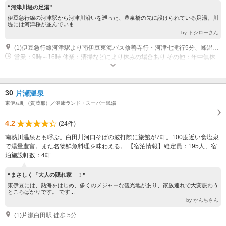
“河津川堤の足湯”
伊豆急行線の河津駅から河津川沿いを遡った、豊泉橋の先に設けられている足湯。川
堤には河津桜が並んでいま...
by トシローさん
(1)伊豆急行線河津駅より南伊豆東海バス修善寺行・河津七滝行5分、峰温泉より徒歩1分
営業：9時～16時 休業：清掃などにより休みの場合あり その他：年中無休
30
片瀬温泉
東伊豆町（賀茂郡）／健康ランド・スーパー銭湯
4.2
(24件)
南熱川温泉とも呼ぶ。白田川河口そばの波打際に旅館が7軒。100度近い食塩泉
で湯量豊富。また名物鮮魚料理を味わえる。 【宿泊情報】総定員：195人、宿
泊施設軒数：4軒
“まさしく「大人の隠れ家」！”
東伊豆には、熱海をはじめ、多くのメジャーな観光地があり、家族連れで大変賑わう
ところばかりです。 です...
by かんちさん
(1)片瀬白田駅 徒歩 5分