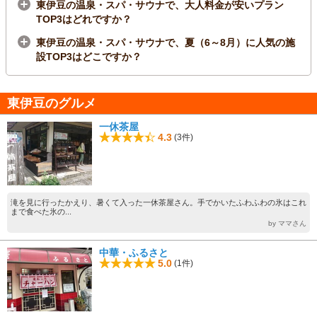
東伊豆の温泉・スパ・サウナで、大人料金が安いプラン
TOP3はどれですか？
東伊豆の温泉・スパ・サウナで、夏（6～8月）に人気の施
設TOP3はどこですか？
東伊豆のグルメ
一休茶屋
4.3
(3件)
滝を見に行ったかえり、暑くて入った一休茶屋さん。手でかいたふわふわの氷はこれ
まで食べた氷の...
by ママさん
中華・ふるさと
5.0
(1件)