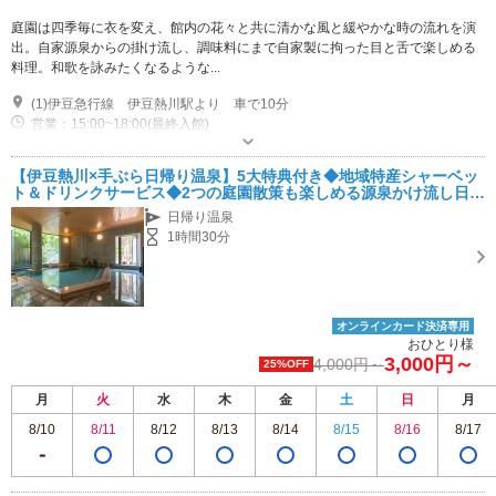
庭園は四季毎に衣を変え、館内の花々と共に清かな風と緩やかな時の流れを演
出。自家源泉からの掛け流し、調味料にまで自家製に拘った目と舌で楽しめる
料理。和歌を詠みたくなるような...
(1)伊豆急行線 伊豆熱川駅より 車で10分
営業：15:00~18:00(最終入館)
専用駐車場あり（無料）13台
【伊豆熱川×手ぶら日帰り温泉】5大特典付き◆地域特産シャーベッ
ト＆ドリンクサービス◆2つの庭園散策も楽しめる源泉かけ流し日帰
り入浴プラン（タオルセット付）《カップル・女性におすすめ》
日帰り温泉
1時間30分
オンラインカード決済専用
おひとり様
3,000円～
4,000円～
25%OFF
月
火
水
木
金
土
日
月
8/10
8/11
8/12
8/13
8/14
8/15
8/16
8/17