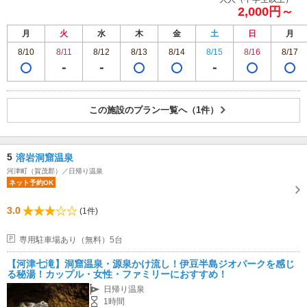
2,000円～
月
火
水
木
金
土
日
月
8/10
8/11
8/12
8/13
8/14
8/15
8/16
8/17
この施設のプラン一覧へ（1件）
5
溶岩洞窟温泉
河津町（賀茂郡）／日帰り温泉
ネット予約OK
3.0
(1件)
専用駐車場あり（無料）5台
【河津七滝】洞窟温泉・源泉かけ流し！伊豆半島ジオパークを感じ
る秘湯！カップル・女性・ファミリーにおすすめ！
日帰り温泉
1時間