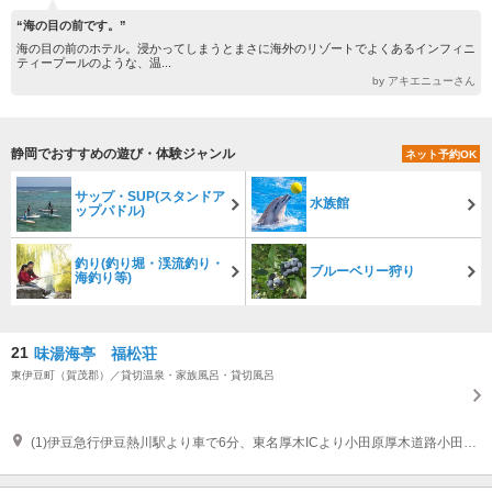
“海の目の前です。”
海の目の前のホテル。浸かってしまうとまさに海外のリゾートでよくあるインフィニ
ティープールのような、温...
by アキエニューさん
静岡でおすすめの遊び・体験ジャンル
ネット予約OK
サップ・SUP(スタンドア
水族館
ップパドル)
釣り(釣り堀・渓流釣り・
ブルーベリー狩り
海釣り等)
21
味湯海亭 福松荘
東伊豆町（賀茂郡）／貸切温泉・家族風呂・貸切風呂
(1)伊豆急行伊豆熱川駅より車で6分、東名厚木ICより小田原厚木道路小田原西ICを下り135号で90分。