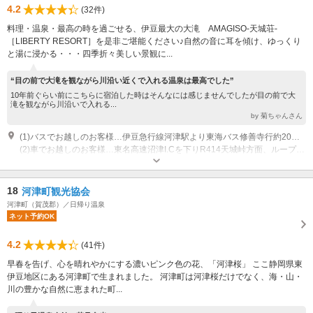
4.2
(32件)
料理・温泉・最高の時を過ごせる、伊豆最大の大滝 AMAGISO-天城荘-
［LIBERTY RESORT］を是非ご堪能ください♪自然の音に耳を傾け、ゆっくり
と湯に浸かる・・・四季折々美しい景観に...
“目の前で大滝を観ながら川沿い近くで入れる温泉は最高でした”
10年前ぐらい前にこちらに宿泊した時はそんなには感じませんでしたが目の前で大
滝を観ながら川沿いで入れる...
by 菊ちゃんさん
(1)バスでお越しのお客様…伊豆急行線河津駅より東海バス修善寺行約20分「大滝入口」下車徒歩30秒
(2)車でお越しのお客様…東名高速沼津I.Cを下りR414天城峠方面、ループ橋を下り終え直ぐ左折河津七滝入り口より約500メートル
営業：11時～17時 休業：不定 その他：電話対応可能時間 平日9：00～
17：00
近隣駐車場あり（無料）50台 町営無料駐車場のご利用をお願いいたします
18
河津町観光協会
河津町（賀茂郡）／日帰り温泉
ネット予約OK
4.2
(41件)
早春を告げ、心を晴れやかにする濃いピンク色の花、「河津桜」 ここ静岡県東
伊豆地区にある河津町で生まれました。 河津町は河津桜だけでなく、海・山・
川の豊かな自然に恵まれた町...