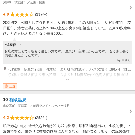
河津町（賀茂郡）／公園・庭園
4.0
(337件)
2009年2月公園としてＯＰＥＮ。入場は無料。この大噴泉は、大正15年11月22
日正午、爆音と共に地上約50ｍの上空を突き刺し誕生しました。以来80数余年
ひとときも絶えることなく毎分600...
“温泉卵 ”
お店の方はとても明るく優しい方です。 温泉卵 美味しかったです。 もう少し長く
噴湯が見たかったです。
by 雪さん
(1)電車：伊豆急行線「河津駅」より徒歩約30分。バスの場合は約5分（峰温泉バス停下車）
(2)車：天城方面より東名沼津ＩＣより約1時間30分／熱海方面より国道135号線経由約1時間30分
開園時間：9：00～16：00 定休日：火・金
王道
10
稲取温泉
東伊豆町（賀茂郡）／健康ランド・スーパー銭湯
4.2
(253件)
稲取港を中心に近代的な旅館が立ち並ぶ温泉。昭和31年湧出の、比較的新しい
温泉である。雛祭りに雛壇の両脇に人形を飾る「雛のつるし飾り」の風習発祥