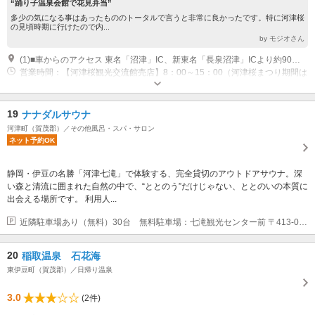
“踊り子温泉会館で花見弁当”
多少の気になる事はあったもののトータルで言うと非常に良かったです。特に河津桜
の見頃時期に行けたので内...
by モジオさん
(1)■車からのアクセス 東名「沼津」IC、新東名「長泉沼津」ICより約90分 ■電車からのアクセス （１）「東京駅」より東海道新幹線で約60分「熱海駅」下車 「熱海駅」よりJR伊東線・伊豆急行線で約90分「河津駅」下車 （２）「東京駅」よりJR特急踊り子号で約160分「河津駅」下車
営業時間：【河津桜観光交流館売店】8：00～15：00（河津桜まつり期間は
17：00まで） 【観光案内事務所】8：30～17：30
専用駐車場あり（有料）800台 ■普通車 【日中】8:30～17:00 １台/1,000円 【夜間】18:00~21:00 1台/200円 ※河津桜まつり期間に限る
19
ナナダルサウナ
河津町（賀茂郡）／その他風呂・スパ・サロン
ネット予約OK
静岡・伊豆の名勝「河津七滝」で体験する、完全貸切のアウトドアサウナ。深
い森と清流に囲まれた自然の中で、“ととのう”だけじゃない、ととのいの本質に
出会える場所です。 利用人...
近隣駐車場あり（無料）30台 無料駐車場：七滝観光センター前 〒413-0501 静岡県賀茂郡河津町梨本379-13
20
稲取温泉 石花海
東伊豆町（賀茂郡）／日帰り温泉
3.0
(2件)