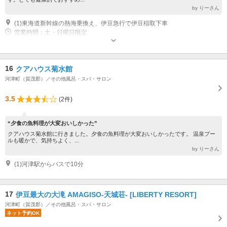
by りーさん
(1)東海道新幹線の熱海乗換え、伊豆急行で伊豆稲取下車
営業時間：土・日曜日限定
16
クアハウス菊水館
河津町（賀茂郡）／その他風呂・スパ・サロン
3.5
(2件)
“夕食の魚料理が大変おいしかった”
クアハウス菊水館に行きました。夕食の魚料理が大変おいしかったです。 温泉プー
ルも暖かで、気持ちよく、...
by りーさん
(1)河津駅からバスで10分
17
伊豆最大の大滝 AMAGISO-天城荘- [LIBERTY RESORT]
河津町（賀茂郡）／その他風呂・スパ・サロン
ネット予約OK