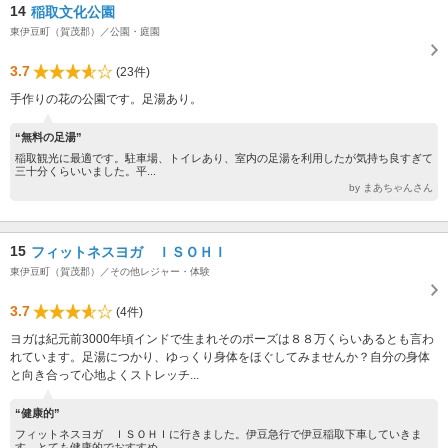
14
稲取文化公園
東伊豆町（賀茂郡）／公園・庭園
3.7
(23件)
手作りの花の公園です。足湯あり。
“無料の足湯”
稲取観光に最適です。駐車場、トイレあり、室内の足湯を利用したが気持ち良すぎて
三十分くらいいました。平...
by まあちゃんさん
15
フィットネスヨガ ＩＳＯＨＩ
東伊豆町（賀茂郡）／その他レジャー・体験
3.7
(4件)
ヨガは紀元前3000年頃インドで生まれそのポーズは８８万くらいあるとも言わ
れています。足湯につかり、ゆっくり身体をほぐしてみませんか？自分の身体
と向き合って心地よくストレッチ...
“健康的”
フィットネスヨガ ＩＳＯＨＩに行きました。伊豆急行で伊豆稲取下車していきま
す。とても健康的でおすすめ...