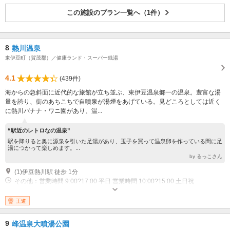
この施設のプラン一覧へ（1件）
8
熱川温泉
東伊豆町（賀茂郡）／健康ランド・スーパー銭湯
4.1
(439件)
海からの急斜面に近代的な旅館が立ち並ぶ、東伊豆温泉郷一の温泉。豊富な湯
量を誇り、街のあちこちで自噴泉が湯煙をあげている。見どころとしては近く
に熱川バナナ・ワニ園があり、温...
“駅近のレトロなの温泉”
駅を降りると奥に源泉を引いた足湯があり、玉子を買って温泉卵を作っている間に足
湯につかって楽しめます。...
by るっこさん
(1)伊豆熱川駅 徒歩 1分
その他：営業時間 9:00?17:00 平日 営業時間 10:00?15:00 土日祝
王道
9
峰温泉大噴湯公園