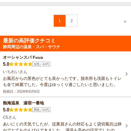
1
2
＞
最新の高評価クチコミ
静岡周辺の温泉・スパ・サウナ
オーシャンスパ Fuua
5.0
女性／40代
いちれいさん
お風呂からの景色がとても良かったです。脱衣所も洗面もトイレ
も全て綺麗でした。今度はゆっくり過ごしたいと思いました。
投稿日：2026年8月6日
熱海温泉 湯宿一番地
5.0
男性／50代
C5さん
あいにくの天気でしたが、従業員さんの対応もよく貸切風呂は静
かでとてものんびりできました。 湯温も高めの設定でしたの