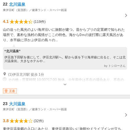
22
北川温泉
東伊豆町（賀茂郡）／健康ランド・スーパー銭湯
4.1
(119件)
山の迫った風光のよい海岸沿いに旅館が建つ。昔からブリの定置網で知られた
場所で、素朴な漁村の風情がここの特色。海から0ｍの波打際に露天風呂があ
り、水平線に浮かぶ伊豆の島々の...
“北川温泉”
伊豆急下田駅を後にして、伊豆北川駅へ。駅から坂を下り海岸線に出ると、そこは北
川温泉街。大きなホテルや...
by トシローさん
(1)伊豆北川駅 徒歩 1分
その他：営業時間 10:00?17:00 無休。※午前中は不在の場合あり。不在の
場合は携帯に転送
王道
23
大川温泉
東伊豆町（賀茂郡）／健康ランド・スーパー銭湯
3.8
(32件)
東伊豆温泉郷の入口にあたり、東伊豆道路沿いに旅館やドライブインが立ち、