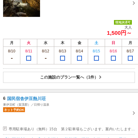
現地決済可
大人
1,500円～
月
火
水
木
金
土
日
月
8/10
8/11
8/12
8/13
8/14
8/15
8/16
8/17
この施設のプラン一覧へ（1件）
6
国民宿舎伊豆熱川荘
東伊豆町（賀茂郡）／日帰り温泉
ネット予約OK
専用駐車場あり（無料）15台 第２駐車場もございます。案内いたしますのでフロントスタッフにお声掛けください。