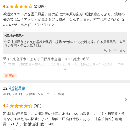
4.2
(248件)
浜辺のユニークな露天風呂。目の前に大海原が広がり開放感たっぷり。湯船の
脇の岩には「アメリカが見える野天風呂」なんて言葉も。本当は見えるわけな
いのだが、思わず「どれどれ」と...
“黒根岩風呂”
伊豆北川温泉と言えば黒根岩風呂、堤防の外側のごろた岩海岸に在る露天風呂。太平
洋の波音と伊豆大島を眺め...
by トシローさん
(1)東名厚木ICより小田原厚木道路、R135経由2時間
営業：6時30分～9時30分、16時～23時（金土日祝13時～） その他：年中
無休
王道
12
七滝温泉
河津町（賀茂郡）／健康ランド・スーパー銭湯
4.2
(9件)
河津川の渓谷沿い。大滝温泉の上流にある山あいの温泉。カニ滝・初景滝・釜
滝など河津七滝の探勝によい。旅館・民宿は十数軒ある。 【宿泊情報】総定
員：691人、宿泊施設軒数：14軒 ...