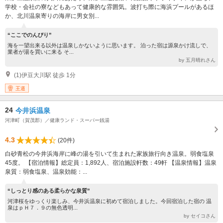
学校・会社の寮などもあって健康的な雰囲気。波打ち際に海浜プールがあるほ
か、北川温泉寄りの海岸に男女別...
“ここでのんびり”
海を一望出来る以外は温泉しかないように思います。 泊った宿は源泉かけ流しで、
業者が湯を買いに来る そ...
by 五月晴れさん
(1)伊豆大川駅 徒歩 1分
王道
24
今井浜温泉
河津町（賀茂郡）／健康ランド・スーパー銭湯
4.3
(20件)
白砂青松の今井浜海岸に峰の湯を引いて生まれた家族旅行向き温泉。弱食塩泉
45度。 【宿泊情報】総定員：1,892人、宿泊施設軒数：49軒 【温泉情報】温泉
泉質：弱食塩泉、温泉効能：...
“しっとり感のある柔らかな泉質”
河津桜をゆっくり楽しみ、今井浜温泉に初めて宿泊しました。今回宿泊した宿の 温
泉はｐＨ７．９の無色透明...
by セイコさん