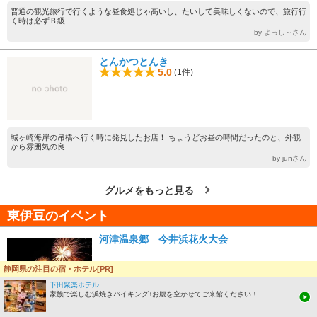
普通の観光旅行で行くような昼食処じゃ高いし、たいして美味しくないので、旅行行
く時は必ずＢ級...
by よっし～さん
とんかつとんき
5.0
(1件)
城ヶ崎海岸の吊橋へ行く時に発見したお店！ ちょうどお昼の時間だったのと、外観
から雰囲気の良...
by junさん
グルメをもっと見る
東伊豆のイベント
河津温泉郷 今井浜花火大会
静岡県の注目の宿・ホテル[PR]
下田聚楽ホテル
家族で楽しむ浜焼きバイキング♪お腹を空かせてご来館ください！
駅から徒歩2分とアクセスがよく、海水浴客で賑わう今井浜海水浴場で、「河津