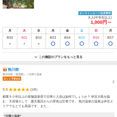
オンラインカード決済専用
大人(中学生以上)
1,000円～
月
火
水
木
金
土
日
月
8/10
8/11
8/12
8/13
8/14
8/15
8/16
8/17
この施設のプランをもっと見る
熱川館
東伊豆町（賀茂郡）／日帰り温泉
ネット予約OK
5.0
(1件)
創業９０年以上の老舗温泉宿で日帰り入浴は如何でしょうか？ 伊豆大島を臨
む 大浴場そして 露天風呂からの景色は圧巻です。 熱川温泉の温泉は伊豆エ
リアでもとても高温です。また...
“日帰り温泉”