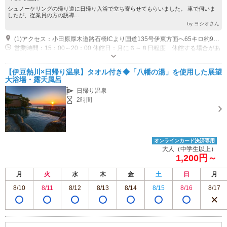
シュノーケリングの帰り道に日帰り入浴で立ち寄らせてもらいました。 車で伺いま
したが、従業員の方の誘導...
by ヨシオさん
(1)アクセス：小田原厚木道路石橋ICより国道135号伊東方面へ65キロ約90分 特急踊り子東京より2時間10分（送迎有要予約） 駅から徒歩5分以内 ビーチまで徒歩5分以内 送迎：送迎あり(条件あり) ※午後3時～午後7時 事前連絡又は当日 伊豆熱川駅よりお電話ください。 ２～３分程度でお迎えに上がります。
営業時間：15：00～20：00 休館日：月に６～８日程度 休館する場合があ
りますので営業日をお電話で確認してください
専用駐車場あり（無料）25台
【伊豆熱川×日帰り温泉】タオル付き◆「八幡の湯」を使用した展望
大浴場・露天風呂
日帰り温泉
2時間
オンラインカード決済専用
大人（中学生以上）
1,200円～
月
火
水
木
金
土
日
月
8/10
8/11
8/12
8/13
8/14
8/15
8/16
8/17