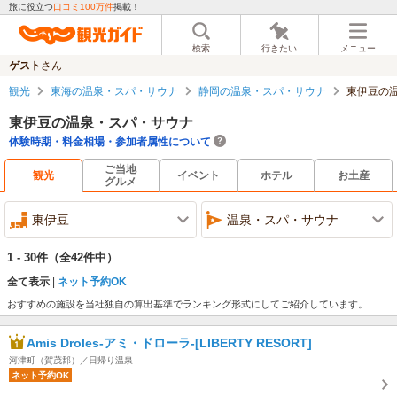
旅に役立つ
口コミ100万件
掲載！
検索
行きたい
メニュー
ゲスト
さん
観光
東海の温泉・スパ・サウナ
静岡の温泉・スパ・サウナ
東伊豆の
東伊豆の温泉・スパ・サウナ
体験時期・料金相場・参加者属性について
ご当地
観光
イベント
ホテル
お土産
グルメ
東伊豆
温泉・スパ・サウナ
1 - 30件
（全42件中）
全て表示
ネット予約OK
おすすめの施設を当社独自の算出基準でランキング形式にしてご紹介しています。
Amis Droles-アミ・ドローラ-[LIBERTY RESORT]
河津町（賀茂郡）／日帰り温泉
ネット予約OK