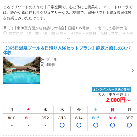
まるでリゾートのような非日常空間で、心と体にご褒美を。 アミ・ドローラで
は、静かな森に佇むラグジュアリーなスパ空間で、日帰りでも上質な温泉体験
をお楽しみいただけます。 ...
(1)【東伊豆方面からお越しの場合】国道135号線 → 南下して谷津の信号を右折 → 約500メートルで左に看板あり → 左折してそのまま道なり → 「Amis Droles」 【下田方面からお越しの場合】国道135号線 → 北上して谷津の信号を左折 → 約500メートルで左に看板あり → 左折してそのまま道なり → 「Amis Droles」
営業時間：12：00～16：00 休館日：火曜日・水曜日（祝日は営業、その他
不定期）
専用駐車場あり（無料）5台
【365日温泉プール＆日帰り入浴セットプラン】静寂と癒しのスパ
体験
プール
4時間
オンラインカード決済専用
大人（中学生以上）
2,000円～
月
火
水
木
金
土
日
月
8/10
8/11
8/12
8/13
8/14
8/15
8/16
8/17