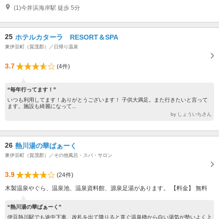
(1)今井浜海岸駅 徒歩 5分
25
ホテルカターラ RESORT＆SPA
東伊豆町（賀茂郡）／日帰り温泉
3.7
(4件)
“毎年行ってます！”
いつも利用してます！ありがとうございます！ 子供大満足。また行きたいと言って
ます。施設も綺麗になって...
by しょういちさん
26
熱川湯の華ぱぁーく
東伊豆町（賀茂郡）／その他風呂・スパ・サロン
3.9
(24件)
木製温泉やぐら、温泉池、温泉資料館、源泉足湯があります。 【料金】 無料
“熱川湯の華ぱぁーく”
伊豆熱川駅でも途中下車、改札を出て降りると直ぐ温泉櫓から白い湯気が勢いよく上