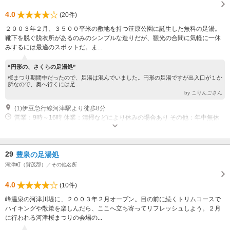
4.0
(20件)
２００３年２月、３５００平米の敷地を持つ笹原公園に誕生した無料の足湯。
靴下を脱ぐ脱衣所があるのみのシンプルな造りだが、観光の合間に気軽に一休
みするには最適のスポットだ。ま...
“円形の、さくらの足湯処”
桜まつり期間中だったので、足湯は混んでいました。円形の足湯ですが出入口が１か
所なので、奥へ行くには足...
by こりんごさん
(1)伊豆急行線河津駅より徒歩8分
営業：9時～16時 休業：清掃などにより休みの場合あり その他：年中無休
29
豊泉の足湯処
河津町（賀茂郡）／その他名所
4.0
(10件)
峰温泉の河津川堤に、２００３年２月オープン。目の前に続くトリムコースで
ハイキングや散策を楽しんだら、ここへ立ち寄ってリフレッシュしよう。２月
に行われる河津桜まつりの会場の...