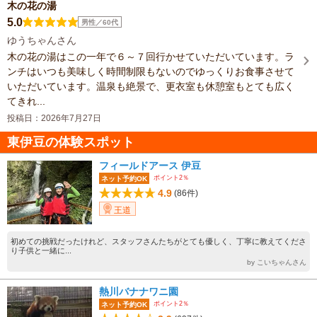
木の花の湯
5.0
男性／60代
ゆうちゃんさん
木の花の湯はこの一年で６～７回行かせていただいています。ラ
ンチはいつも美味しく時間制限もないのでゆっくりお食事させて
いただいています。温泉も絶景で、更衣室も休憩室もとても広く
てきれ...
投稿日：2026年7月27日
東伊豆の体験スポット
フィールドアース 伊豆
ポイント2％
ネット予約OK
4.9
(86件)
王道
初めての挑戦だったけれど、スタッフさんたちがとても優しく、丁寧に教えてくださ
り子供と一緒に...
by こいちゃんさん
熱川バナナワニ園
ポイント2％
ネット予約OK