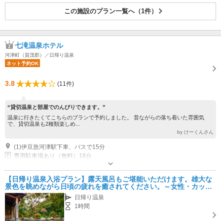
この施設のプラン一覧へ（1件）
七滝温泉ホテル
河津町（賀茂郡）／日帰り温泉
ネット予約OK
3.8
(11件)
“貸切温泉と部屋でのんびりできます。”
温泉に行きたくてこちらのプランで予約しました。 昔ながらの落ち着いた雰囲気
で、貸切温泉も2種類楽しめ...
by けーくんさん
(1)伊豆急河津駅下車、バスで15分
専用駐車場あり（無料）18台
【日帰り温泉入浴プラン】露天風呂もご堪能いただけます。雄大な
景色を眺めながら日頃の疲れを癒されてください。～女性・カップ
ル・ファミリーにおすすめ！
日帰り温泉
1時間