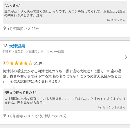
“たくさん”
温泉がたくさんあって凄く楽しかったです。ガウンを貸してくれて、お風呂とお風呂
の間を行き来します。足元...
by キティさん
(1)河津駅 バス 25分
13
大滝温泉
河津町（賀茂郡）／健康ランド・スーパー銭湯
3.9
(21件)
河津川の渓流にかかる河津七滝のうち一番下流の大滝近くに湧く一軒宿の温
泉。轟音を響かせて落下する大滝の滝つぼちかくに５つの露天風呂があるほ
か、金鉱の試掘跡に湧く奥行き２0メ...
“滝まで持ってるの？”
大滝周辺の土地を保有している大滝温泉。ここに泊まらないと滝のすぐ近くまでいけ
ません。滝を見ながら温泉...
by ろっきぃさんさん
(1)修善寺 バス 60分 河津駅 バス 30分