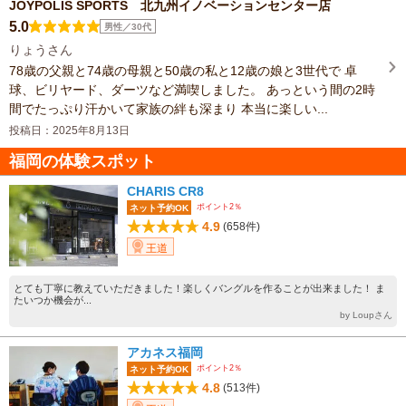
JOYPOLIS SPORTS 北九州イノベーションセンター店
5.0
男性／30代
りょうさん
78歳の父親と74歳の母親と50歳の私と12歳の娘と3世代で 卓
球、ビリヤード、ダーツなど満喫しました。 あっという間の2時
間でたっぷり汗かいて家族の絆も深まり 本当に楽しい...
投稿日：2025年8月13日
福岡の体験スポット
CHARIS CR8
ポイント2％
ネット予約OK
4.9
(658件)
王道
とても丁寧に教えていただきました！楽しくバングルを作ることが出来ました！ ま
たいつか機会が...
by Loupさん
アカネス福岡
ポイント2％
ネット予約OK
4.8
(513件)