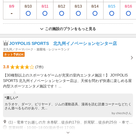
8/9
8/10
8/11
8/12
8/13
8/14
8/15
8/16
この施設のプランをもっと見る
JOYPOLIS SPORTS 北九州イノベーションセンター店
北九州／テーマパーク・遊園地・レジャーランド
ネット予約OK
3.8
(7件)
【30種類以上のスポーツ＆ゲームが充実の室内エンタメ施設！】 JOYPOLIS
SPORTS 北九州イノベーションセンター店は、天候を問わず快適に楽しめる屋
内型スポーツエンタメ施設です！ ...
“楽しい”
カラオケ、ダーツ、ビリヤード、ジムの運動器具、漫画を読む読書コーナーなどたく
さん遊べるものがあり、大...
by chicchiさん
(1)・電車でお越しの方 水巻駅…徒歩約17分、折尾駅…徒歩約25分 ・車でお越しの方 鞍手ICから約20分
営業時間：10:00~18:00(最終受付 17:00)
専用駐車場あり（無料）384台 ※大型バス駐車可能