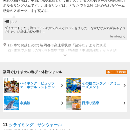
bigfoot福岡店は、中洲川端駅直結という抜群のアクセスの良さを誇る都心型の
ボルダリングジムです。ボルダリングは、どなたでも気軽に始められるゲーム
感覚のスポーツ。まず初めに、...
“難しい”
ダイエットしたく流行っていたので友人と行ってきました。なかなか人気があるよう
でした。結構体力使い難し...
by nikuさん
(1)(車でお越しの方) 福岡都市高速環状線「築港IC」より約10分
(2)(電車でお越しの方) 地下鉄空港線・箱崎線「中洲川端駅」から直結
営業時間：平日:15:00～22:00 土曜祝日:12:00～21:00 日曜:12:00～20:00 定
休日：不定休
福岡でおすすめの遊び・体験ジャンル
ネット予約OK
バイキング・ビュッフ
その他エンタメ・アミュ
ェ・ホテルレストラン
ーズメント
水族館
日帰り温泉
11
クライミング サンウォール