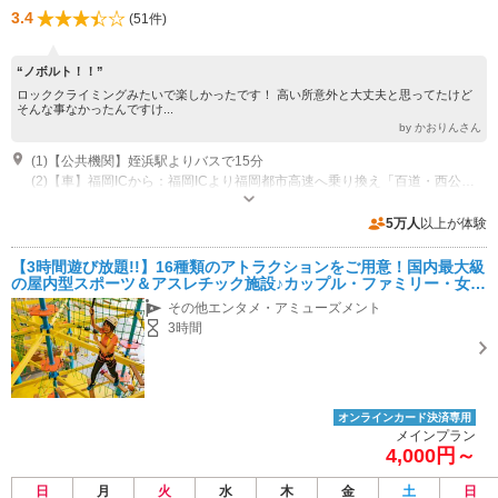
3.4
(51件)
“ノボルト！！”
ロッククライミングみたいで楽しかったです！ 高い所意外と大丈夫と思ってたけど
そんな事なかったんですけ...
by かおりんさん
(1)【公共機関】姪浜駅よりバスで15分
(2)【車】福岡ICから：福岡ICより福岡都市高速へ乗り換え「百道・西公園方面」へ（約18km） 福岡都市高速「姪浜ランプ」降車道なりに直進「下山門交差点」を右折 「小戸西交差点」直進道なり（約2.4km） / 太宰府IC方面から：太宰府ICより福岡都市高速へ乗り換え 西九州自動車道「野多目方面」へ（約20.2km） 福岡都市高速「福重ランプ」降車道なりに直進「下山門交差点」を直進 「小戸西交差点」直進道なり（約4km） / 西九州自動車道から：前原東ICより西九州自動車道「福重方面」へ（約21.4km） 西九州自動車道拾六町ランプ降車 １つ目の交差点「外環西口」左折約10分程道なり（約2.4km）
営業時間：平日 11：00～20：00（最終入場：18：00） 土日祝 9：
00～20：00（最終入場：18:00)
5万人
以上が体験
近隣駐車場あり（有料）300台 マリノアシティ専用駐車場
【3時間遊び放題!!】16種類のアトラクションをご用意！国内最大級
の屋内型スポーツ＆アスレチック施設♪カップル・ファミリー・女性
におすすめ！
その他エンタメ・アミューズメント
3時間
オンラインカード決済専用
メインプラン
4,000円～
日
月
火
水
木
金
土
日