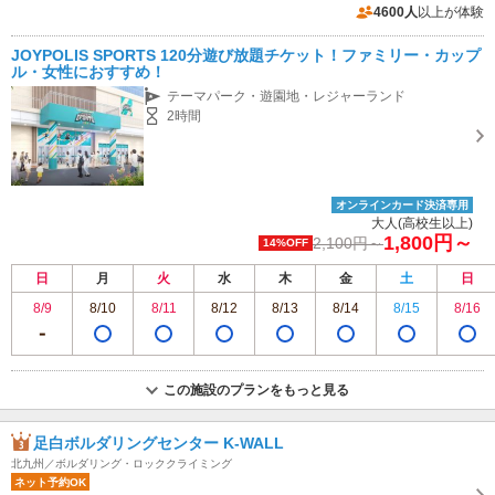
4600人
以上が体験
JOYPOLIS SPORTS 120分遊び放題チケット！ファミリー・カップ
ル・女性におすすめ！
テーマパーク・遊園地・レジャーランド
2時間
オンラインカード決済専用
大人(高校生以上)
1,800円～
2,100円～
14%OFF
日
月
火
水
木
金
土
日
8/9
8/10
8/11
8/12
8/13
8/14
8/15
8/16
この施設のプランをもっと見る
足白ボルダリングセンター K-WALL
北九州／ボルダリング・ロッククライミング
ネット予約OK