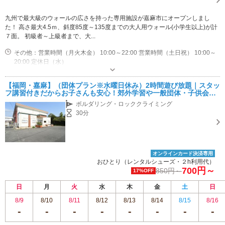
九州で最大級のウォールの広さを持った専用施設が嘉麻市にオープンしまし
た！ 高さ最大4.5ｍ、斜度85度～135度までの大人用ウォール(小学生以上)が計
７面。 初級者～上級者まで、大...
その他：営業時間（月火木金） 10:00～22:00 営業時間（土日祝） 10:00～
20:00 定休日（水）
専用駐車場あり（無料）40台
【福岡・嘉麻】（団体プラン※水曜日休み）2時間遊び放題｜スタッ
フ講習付きだからお子さんも安心！郊外学習や一般団体・子供会等
にピッタリプラン☆
ボルダリング・ロッククライミング
30分
オンラインカード決済専用
おひとり（レンタルシューズ・２h利用代）
700円～
850円～
17%OFF
日
月
火
水
木
金
土
日
8/9
8/10
8/11
8/12
8/13
8/14
8/15
8/16