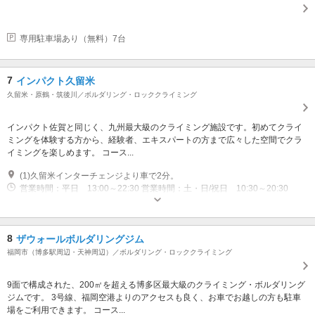
専用駐車場あり（無料）7台
7
インパクト久留米
久留米・原鶴・筑後川／ボルダリング・ロッククライミング
インパクト佐賀と同じく、九州最大級のクライミング施設です。初めてクライ
ミングを体験する方から、経験者、エキスパートの方まで広々した空間でクラ
イミングを楽しめます。 コース...
(1)久留米インターチェンジより車で2分。
営業時間：平日 13:00～22:30 営業時間：土・日/祝日 10:30～20:30
8
ザウォールボルダリングジム
福岡市（博多駅周辺・天神周辺）／ボルダリング・ロッククライミング
9面で構成された、200㎡を超える博多区最大級のクライミング・ボルダリング
ジムです。 3号線、福岡空港よりのアクセスも良く、お車でお越しの方も駐車
場をご利用できます。 コース...