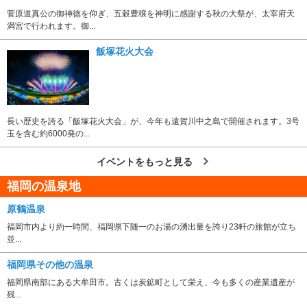
菅原道真公の御神徳を仰ぎ、五穀豊穣を神明に感謝する秋の大祭が、太宰府天
満宮で行われます。御...
飯塚花火大会
長い歴史を誇る「飯塚花火大会」が、今年も遠賀川中之島で開催されます。3号
玉を含む約6000発の...
イベントをもっと見る
福岡の温泉地
原鶴温泉
福岡市内より約一時間、福岡県下随一のお湯の湧出量を誇り23軒の旅館が立ち
並...
福岡県その他の温泉
福岡県南部にある大牟田市。古くは炭鉱町として栄え、今も多くの産業遺産が
残...