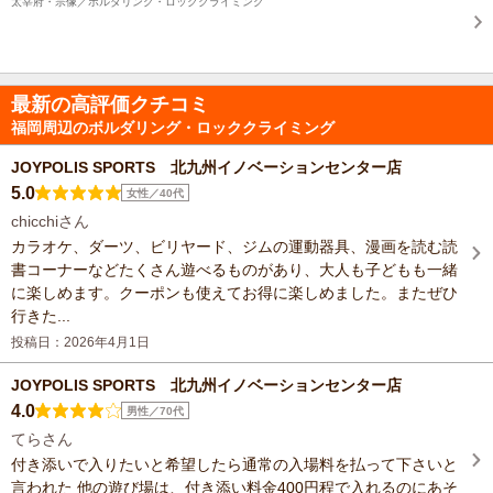
太宰府・宗像／ボルダリング・ロッククライミング
最新の高評価クチコミ
福岡周辺のボルダリング・ロッククライミング
JOYPOLIS SPORTS 北九州イノベーションセンター店
5.0
女性／40代
chicchiさん
カラオケ、ダーツ、ビリヤード、ジムの運動器具、漫画を読む読
書コーナーなどたくさん遊べるものがあり、大人も子どもも一緒
に楽しめます。クーポンも使えてお得に楽しめました。またぜひ
行きた...
投稿日：2026年4月1日
JOYPOLIS SPORTS 北九州イノベーションセンター店
4.0
男性／70代
てらさん
付き添いで入りたいと希望したら通常の入場料を払って下さいと
言われた 他の遊び場は、付き添い料金400円程で入れるのにあそ