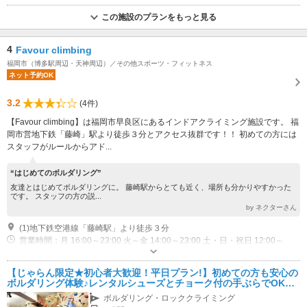
この施設のプランをもっと見る
4
Favour climbing
福岡市（博多駅周辺・天神周辺）／その他スポーツ・フィットネス
ネット予約OK
3.2
(4件)
【Favour climbing】は福岡市早良区にあるインドアクライミング施設です。 福
岡市営地下鉄「藤崎」駅より徒歩３分とアクセス抜群です！！ 初めての方には
スタッフがルールからアド...
“はじめてのボルダリング”
友達とはじめてボルダリングに。 藤崎駅からとても近く、場所も分かりやすかった
です。 スタッフの方の説...
by ネクターさん
(1)地下鉄空港線「藤崎駅」より徒歩３分
営業時間：月 16:00～23:00 火～金 14:00～23:00 土・日・祝日 12:00～
20:00 定休日：無し
【じゃらん限定★初心者大歓迎！平日プラン!】初めての方も安心の
ボルダリング体験♪レンタルシューズとチョーク付の手ぶらでOKの
プランです★
ボルダリング・ロッククライミング