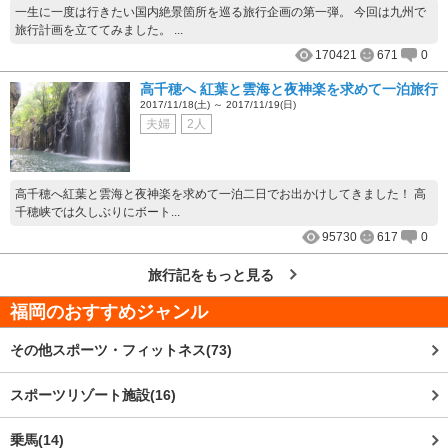
一生に一度は行きたい国内絶景箇所を巡る旅行企画の第一弾。 今回は九州で
旅行計画を立ててみました。 ...
170421
671
0
高千穂へ 紅葉と雲海と夜神楽を求めて一泊旅行
2017/11/18(土) ～ 2017/11/19(日)
夫婦
2人
高千穂へ紅葉と雲海と夜神楽を求めて一泊二日でお出かけしてきました！ 高
千穂峡では久しぶりにボート...
95730
617
0
旅行記をもっと見る
福岡
のおすすめジャンル
その他スポーツ・フィットネス(73)
スポーツリゾート施設(16)
乗馬(14)