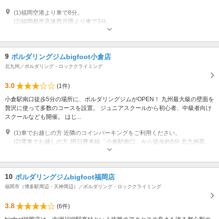
(1)福岡空港より車で8分。
(2)福岡都市高速西月隈より車で3分。
営業時間：平日 13:00～22:30 営業時間：土・日/祝日 10:30～20:30
9
ボルダリングジムbigfoot小倉店
北九州／ボルダリング・ロッククライミング
3.0
(1件)
小倉駅南口徒歩5分の場所に、ボルダリングジムがOPEN！ 九州最大級の壁面を
贅沢に使って多数のコースを設置。 ジュニアスクールから初心者、中級者向け
スクールなども開催。 はじ...
(1)車でお越しの方 近隣のコインパーキングをご利用ください。
(2)電車でお越しの方 JR日豊本線「小倉駅南口」から徒歩約5分 北九州高速鉄道（北九州モノレール）小倉線「平和通駅」から徒歩約3分 北九州高速鉄道（北九州モノレール）小倉線「旦過駅」から徒歩約1分
営業時間：平日:14:00-23:00 土日祝日:11:00-23:00 定休日：不定休
10
ボルダリングジムbigfoot福岡店
福岡市（博多駅周辺・天神周辺）／ボルダリング・ロッククライミング
3.8
(6件)