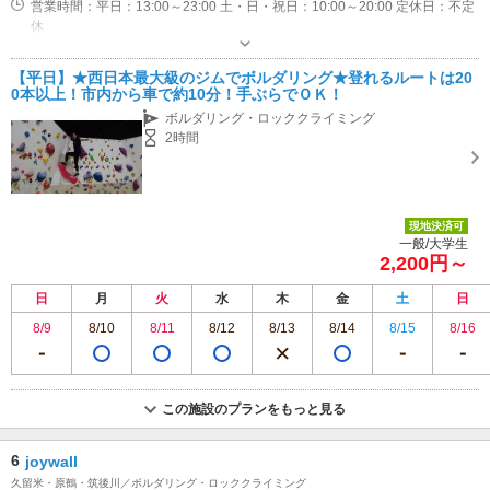
営業時間：平日：13:00～23:00 土・日・祝日：10:00～20:00 定休日：不定
休
専用駐車場あり（無料）10台 満車時は臨時駐車場あります（徒歩1分、無料）
【平日】★西日本最大級のジムでボルダリング★登れるルートは20
0本以上！市内から車で約10分！手ぶらでＯＫ！
ボルダリング・ロッククライミング
2時間
現地決済可
一般/大学生
2,200円～
日
月
火
水
木
金
土
日
8/9
8/10
8/11
8/12
8/13
8/14
8/15
8/16
この施設のプランをもっと見る
6
joywall
久留米・原鶴・筑後川／ボルダリング・ロッククライミング