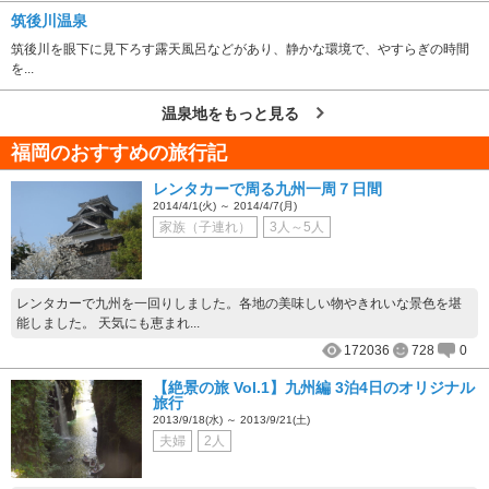
筑後川温泉
筑後川を眼下に見下ろす露天風呂などがあり、静かな環境で、やすらぎの時間
を...
温泉地をもっと見る
福岡のおすすめの旅行記
レンタカーで周る九州一周７日間
2014/4/1(火) ～ 2014/4/7(月)
家族（子連れ）
3人～5人
レンタカーで九州を一回りしました。各地の美味しい物やきれいな景色を堪
能しました。 天気にも恵まれ...
172036
728
0
【絶景の旅 Vol.1】九州編 3泊4日のオリジナル
旅行
2013/9/18(水) ～ 2013/9/21(土)
夫婦
2人