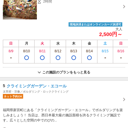
2時間
現地決済またはオンラインカード決済可
大人
2,500円～
日
月
火
水
木
金
土
日
8/9
8/10
8/11
8/12
8/13
8/14
8/15
8/16
この施設のプランをもっと見る
5
クライミングガーデン・エコール
太宰府・宗像／ボルダリング・ロッククライミング
ネット予約OK
福岡県新宮町にある「クライミングガーデン・エコール」でボルダリングを楽
しみましょう！ 当店は、西日本最大級の施設面積を誇るクライミング施設で
す。広々とした空間の中でのびの...