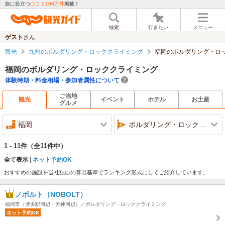
旅に役立つ
口コミ100万件
掲載！
検索
行きたい
メニュー
ゲスト
さん
観光
九州のボルダリング・ロッククライミング
福岡のボルダリング・ロ
福岡のボルダリング・ロッククライミング
体験時期・料金相場・参加者属性について
ご当地
観光
イベント
ホテル
お土産
グルメ
福岡
ボルダリング・ロッククライミング
1 - 11件
（全11件中）
全て表示
ネット予約OK
おすすめの施設を当社独自の算出基準でランキング形式にしてご紹介しています。
ノボルト（NOBOLT）
福岡市（博多駅周辺・天神周辺）／ボルダリング・ロッククライミング
ネット予約OK