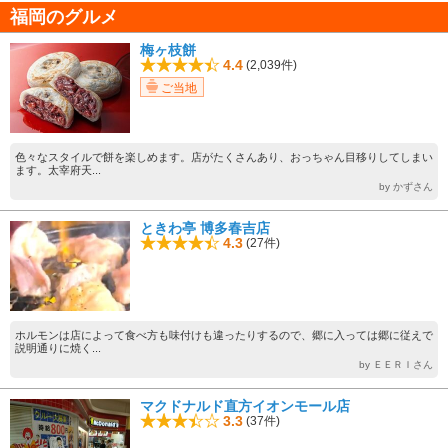
福岡のグルメ
梅ヶ枝餅
4.4
(2,039件)
ご当地
色々なスタイルで餅を楽しめます。店がたくさんあり、おっちゃん目移りしてしまい
ます。太宰府天...
by かずさん
ときわ亭 博多春吉店
4.3
(27件)
ホルモンは店によって食べ方も味付けも違ったりするので、郷に入っては郷に従えで
説明通りに焼く...
by ＥＥＲＩさん
マクドナルド直方イオンモール店
3.3
(37件)