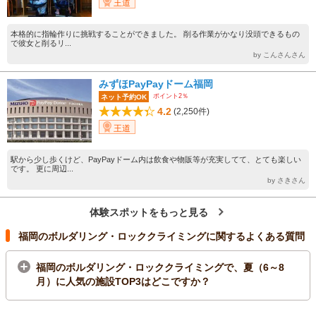
王道
本格的に指輪作りに挑戦することができました。 削る作業がかなり没頭できるもの
で彼女と削るリ...
by こんさんさん
みずほPayPayドーム福岡
ポイント2％
ネット予約OK
4.2
(2,250件)
王道
駅から少し歩くけど、PayPayドーム内は飲食や物販等が充実してて、とても楽しい
です。 更に周辺...
by さきさん
体験スポットをもっと見る
福岡のボルダリング・ロッククライミングに関するよくある質問
福岡のボルダリング・ロッククライミングで、夏（6～8
月）に人気の施設TOP3はどこですか？