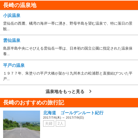
長崎の温泉地
小浜温泉
雲仙岳の西麓、橘湾の海岸一帯に湧き、野母半島を望む温泉で、特に落日の景
観...
雲仙温泉
島原半島中央にそびえる雲仙岳一帯は、日本初の国立公園に指定された温泉保
養...
平戸の温泉
１９７７年、朱塗りの平戸大橋が架かり九州本土の松浦郡と直接結びついた平
戸...
温泉地をもっと見る
長崎のおすすめの旅行記
北海道 ゴールデンルート紀行
2017/7/6(木) ～ 2017/7/9(日)
夫婦
2人