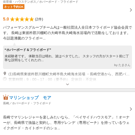
佐世保・ハウステンボス／ホバーボード・フライボード
ネット予約OK
5.0
(2件)
パフォーマンスグループチームAは一般社団法人全日本フライボード協会会員で
す。 長崎は東彼杵郡川棚町の大崎半島大崎海水浴場内で活動をしております。
今話題沸騰のフライボー...
“ホバーボード＆フライボード”
未経験者です。 体験当日は晴れ、波はベタでした。 スタッフの方がスタート前に丁
寧な説明をしてくれたの...
by たまさん
(1)長崎県東彼杵郡川棚町大崎半島大崎海水浴場 ・長崎空港から、西肥バス(特急長崎エアポートライン)で約４０分(川棚下車) ・東そのぎICから、車で佐世保方面へ約10分 ・波佐見･有田ICから、車で川棚駅方面へ約20分 ・ハウステンボスから、車で大村方面へ約10分 ・JRハウステンボス駅から、JR大村線で約5分(JR小串郷駅下車)
営業時間：9：00～17：00（要予約） 定休日：不定休
マリンショップ モア
長崎／ホバーボード・フライボード
長崎でマリンレジャーを楽しみたいなら、「ベイサイドハウスモア」！オーナ
ーが、長崎県で漁協と契約し、専用ゲレンデ（専用ビーチ）を持っているウェ
イクボード・カイトボードのショ...