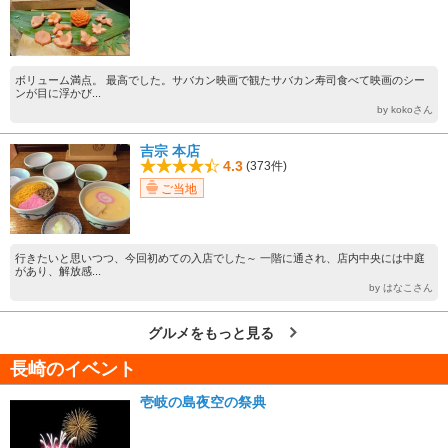
ボリューム満点。 最高でした。サバカン映画で観たサバカン寿司食べて映画のシー
ンが目に浮かび...
by kokoさん
吉宗 本店
4.3
(373件)
ご当地
行きたいと思いつつ、今回初めての入店でした～ 一階に通され、店内中央には中庭
があり、解放感...
by はなこさん
グルメをもっと見る
長崎のイベント
壱岐の島夜空の祭典