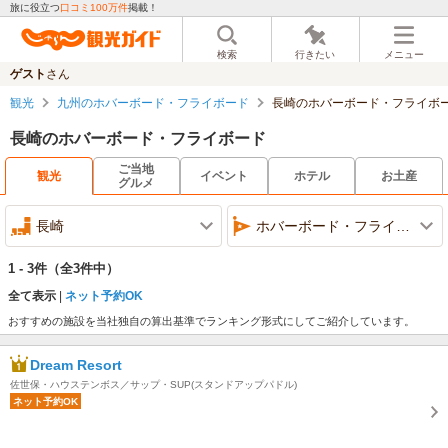
旅に役立つ
口コミ100万件
掲載！
検索
行きたい
メニュー
ゲスト
さん
観光
九州のホバーボード・フライボード
長崎のホバーボード・フライボ
長崎のホバーボード・フライボード
ご当地
観光
イベント
ホテル
お土産
グルメ
長崎
ホバーボード・フライボード
1 - 3件
（全3件中）
全て表示
ネット予約OK
おすすめの施設を当社独自の算出基準でランキング形式にしてご紹介しています。
Dream Resort
佐世保・ハウステンボス／サップ・SUP(スタンドアップパドル)
ネット予約OK