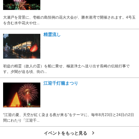
大瀬戸を背景に、壱岐の島恒例の花火大会が、勝本港湾で開催されます。4号玉
を含む水中花火や仕...
精霊流し
初盆の精霊（故人の霊）を船に乗せ、極楽浄土へ送り出す長崎の伝統行事で
す。夕闇が迫る頃、街の...
江迎千灯籠まつり
“江迎の夏、天空が紅く染まる夜が来る”をテーマに、毎年8月23日と24日の2日
間にわたり「江迎千...
イベントをもっと見る