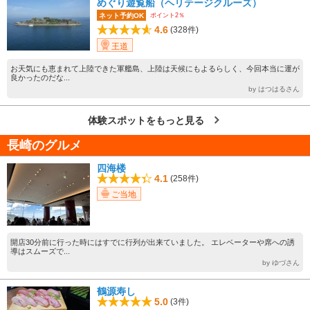
めぐり遊覧船（ヘリテージクルーズ）
ポイント2％
ネット予約OK
4.6
(328件)
王道
お天気にも恵まれて上陸できた軍艦島、上陸は天候にもよるらしく、今回本当に運が
良かったのだな...
by はつはるさん
体験スポットをもっと見る
長崎のグルメ
四海楼
4.1
(258件)
ご当地
開店30分前に行った時にはすでに行列が出来ていました。 エレベーターや席への誘
導はスムーズで...
by ゆづさん
鶴源寿し
5.0
(3件)