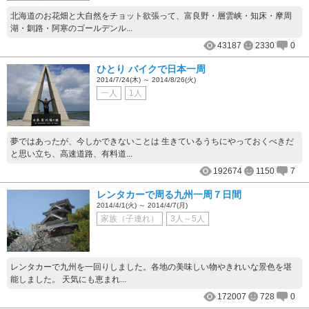
北海道のお花畑と大自然をチョット欲張って、富良野・層雲峡・知床・摩周
湖・釧路・阿寒のゴールデンル...
43187
2330
0
ひとり バイクで日本一周
2014/7/24(木) ～ 2014/8/26(火)
一人
1人
夢ではあったが、今しかできないことは 生きているうちにやっておくべきだ
と思い立ち、高速道路、有料道...
192674
1150
7
レンタカーで周る九州一周７日間
2014/4/1(火) ～ 2014/4/7(月)
家族（子連れ）
3人～5人
レンタカーで九州を一回りしました。各地の美味しい物やきれいな景色を堪
能しました。 天気にも恵まれ...
172007
728
0