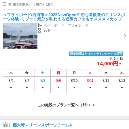
専用駐車場あり（無料）10台
＜フライボード/西海市＞2025NewOpen!! 初心者歓迎のマリンスポ
ーツ体験♪リゾート気分を味わえる近隣カフェもオススメ＜カップル
にも人気＞
ホバーボード・フライボード
30分
現地決済またはオンラインカード決済可
お１人様
14,000円～
木
金
土
日
月
火
水
木
8/6
8/7
8/8
8/9
8/10
8/11
8/12
8/13
この施設のプラン一覧へ（1件）
川棚大崎マリーンスポーツチームA