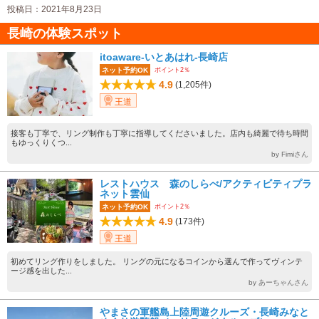
投稿日：2021年8月23日
長崎の体験スポット
itoaware-いとあはれ-長崎店
ポイント2％
ネット予約OK
4.9
(1,205件)
王道
接客も丁寧で、リング制作も丁寧に指導してくださいました。店内も綺麗で待ち時間
もゆっくりくつ...
by Fimiさん
レストハウス 森のしらべ/アクティビティプラ
ネット雲仙
ポイント2％
ネット予約OK
4.9
(173件)
王道
初めてリング作りをしました。 リングの元になるコインから選んで作ってヴィンテ
ージ感を出した...
by あーちゃんさん
やまさの軍艦島上陸周遊クルーズ・長崎みなと