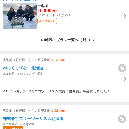
一名様
16,000
～
円
320ポイント～たまる！
即時予約OK
この施設のプラン一覧へ（1件）
当別町（石狩郡）からの目安距離
約22.2km
ゆっくりずむ 北海道
北２条西／トレッキング・登山
2017年2月、第12回エコツーリズム大賞『優秀賞』を受賞しました！
当別町（石狩郡）からの目安距離
約22.4km
株式会社ブルーツーリズム北海道
南２条東／わかさぎ釣り
ネット予約OK