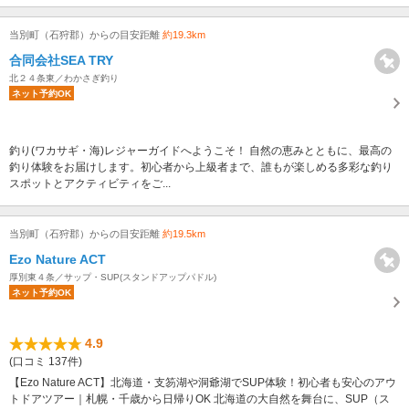
当別町（石狩郡）からの目安距離
約19.3km
合同会社SEA TRY
北２４条東／わかさぎ釣り
ネット予約OK
釣り(ワカサギ・海)レジャーガイドへようこそ！ 自然の恵みとともに、最高の
釣り体験をお届けします。初心者から上級者まで、誰もが楽しめる多彩な釣り
スポットとアクティビティをご...
当別町（石狩郡）からの目安距離
約19.5km
Ezo Nature ACT
厚別東４条／サップ・SUP(スタンドアップパドル)
ネット予約OK
4.9
(口コミ 137件)
【Ezo Nature ACT】北海道・支笏湖や洞爺湖でSUP体験！初心者も安心のアウ
トドアツアー｜札幌・千歳から日帰りOK 北海道の大自然を舞台に、SUP（ス