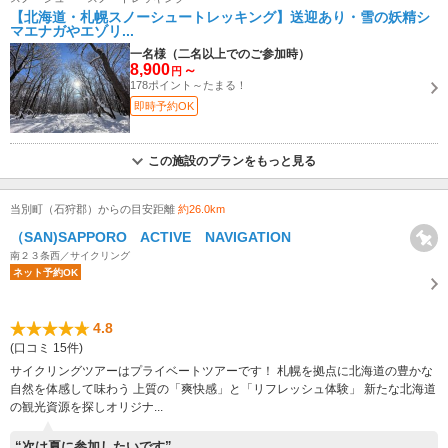
【北海道・札幌スノーシュートレッキング】送迎あり・雪の妖精シ
マエナガやエゾリ...
一名様（二名以上でのご参加時）
8,900
～
円
178ポイント～たまる！
即時予約OK
この施設のプランをもっと見る
当別町（石狩郡）からの目安距離
約26.0km
（SAN)SAPPORO ACTIVE NAVIGATION
南２３条西／サイクリング
ネット予約OK
4.8
(口コミ 15件)
サイクリングツアーはプライベートツアーです！ 札幌を拠点に北海道の豊かな
自然を体感して味わう 上質の「爽快感」と「リフレッシュ体験」 新たな北海道
の観光資源を探しオリジナ...
“次は夏に参加したいです”