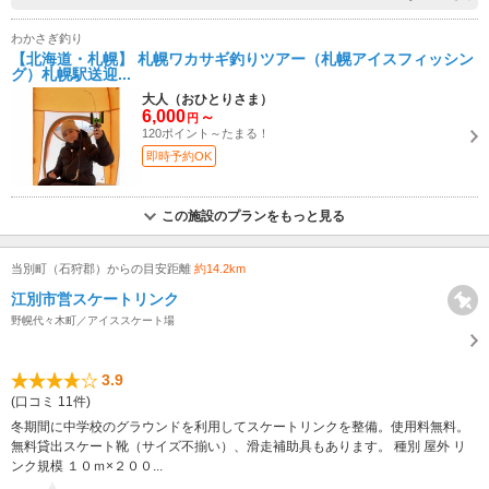
わかさぎ釣り
【北海道・札幌】 札幌ワカサギ釣りツアー（札幌アイスフィッシン
グ）札幌駅送迎...
大人（おひとりさま）
6,000
～
円
120ポイント～たまる！
即時予約OK
この施設のプランをもっと見る
当別町（石狩郡）からの目安距離
約14.2km
江別市営スケートリンク
野幌代々木町／アイススケート場
3.9
(口コミ 11件)
冬期間に中学校のグラウンドを利用してスケートリンクを整備。使用料無料。
無料貸出スケート靴（サイズ不揃い）、滑走補助具もあります。 種別 屋外 リ
ンク規模 １０ｍ×２００...