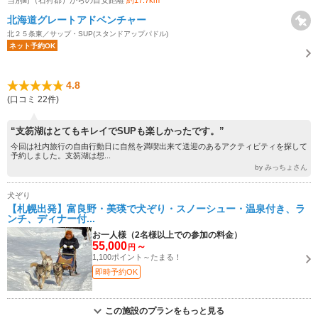
当別町（石狩郡）からの目安距離
約17.7km
北海道グレートアドベンチャー
北２５条東／サップ・SUP(スタンドアップパドル)
ネット予約OK
4.8
(口コミ 22件)
“支笏湖はとてもキレイでSUPも楽しかったです。”
今回は社内旅行の自由行動日に自然を満喫出来て送迎のあるアクティビティを探して
予約しました。支笏湖は想...
by みっちょさん
犬ぞり
【札幌出発】富良野・美瑛で犬ぞり・スノーシュー・温泉付き、ラ
ンチ、ディナー付...
お一人様（2名様以上での参加の料金）
55,000
～
円
1,100ポイント～たまる！
即時予約OK
この施設のプランをもっと見る