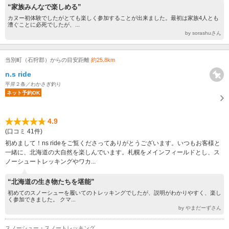
“家族みんなで楽しめる”
カヌー初体験でしたがとても楽しく参加することが出来ました。最初は家族4人とも
漕ぐことに必死でしたが、...
by sorashuさん
当別町（石狩郡）からの目安距離
約25.8km
n.s ride
平岸２条／わかさぎ釣り
ネット予約OK
4.9
(口コミ 41件)
初めまして！ns rideをご覧くださってありがとうございます。いつもお客様と
一緒に、北海道の大自然を楽しんでいます。札幌をメインフィールドとし、ス
ノーシュートレッキングやワカ...
“北海道の生き物たちを堪能”
初めてのスノーシューを履いてのトレッキングでしたが、説明がわかりやすく、楽し
く参加できました。 クマ...
by やまだーずさん
スノーシュー・スノートレッキング