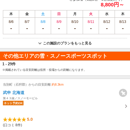
8,800円～
木
金
土
日
月
火
水
木
8/6
8/7
8/8
8/9
8/10
8/11
8/12
8/13
この施設のプランをもっと見る
その他エリアの雪・スノースポーツスポット
1 - 29件
※掲載されている目安距離は役所・役場からの距離になります。
当別町（石狩郡）からの目安距離
約8.3km
武申 北海道
第４３線／スノーモービル
ネット予約OK
5.0
(口コミ 8件)