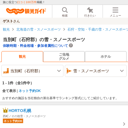
旅に役立つ
口コミ100万件
掲載！
検索
行きたい
メニュー
ゲスト
さん
観光
北海道の雪・スノースポーツ
石狩・空知・千歳の雪・スノースポー
当別町（石狩郡）の雪・スノースポーツ
体験時期・料金相場・参加者属性について
ご当地
観光
ホテル
グルメ
当別町（石狩郡）
雪・スノースポーツ
1 - 1件
（全1件中）
全て表示
ネット予約OK
おすすめの施設を当社独自の算出基準でランキング形式にしてご紹介しています。
HORTO札幌
西町／その他雪・スノースポーツ
ネット予約OK