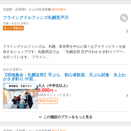
当別町（石狩郡）からの目安距離
約14.8km
フライングドルフィンズ札幌茨戸川
生振／わかさぎ釣り
ネット予約OK
フライングドルフィンズは、札幌、富良野を中心に様々なアクティビティを提
供するショップです。札幌周辺では、「札幌近郊 茨戸川わかさぎ釣りツアー」
を行っています。 フライン...
わかさぎ釣り
【現地集合：札幌近郊】手ぶら、初心者歓迎、天ぷら試食 氷上わ
かさぎ釣り:午前...
大人（中学生以上）
6,000
～
円
120ポイント～たまる！
即時予約OK
この施設のプランをもっと見る