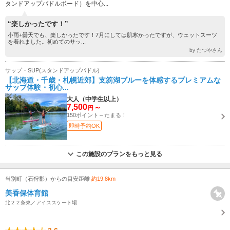
タンドアップパドルボード）を中心...
“楽しかったです！”
小雨+曇天でも、楽しかったです！7月にしては肌寒かったですが、ウェットスーツ
を着れました。初めてのサッ...
by たつやさん
サップ・SUP(スタンドアップパドル)
【北海道・千歳・札幌近郊】支笏湖ブルーを体感するプレミアムな
サップ体験・初心...
大人（中学生以上）
7,500
～
円
150ポイント～たまる！
即時予約OK
この施設のプランをもっと見る
当別町（石狩郡）からの目安距離
約19.8km
美香保体育館
北２２条東／アイススケート場