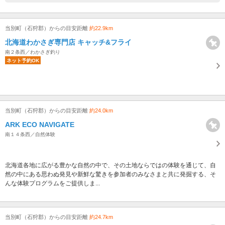
当別町（石狩郡）からの目安距離
約22.9km
北海道わかさぎ専門店 キャッチ&フライ
南２条西／わかさぎ釣り
ネット予約OK
当別町（石狩郡）からの目安距離
約24.0km
ARK ECO NAVIGATE
南１４条西／自然体験
北海道各地に広がる豊かな自然の中で、その土地ならではの体験を通じて、自
然の中にある思わぬ発見や新鮮な驚きを参加者のみなさまと共に発掘する、そ
んな体験プログラムをご提供しま...
当別町（石狩郡）からの目安距離
約24.7km