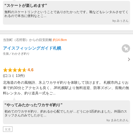
“スケートが楽しめます”
無料のスケートリンクということでありがたかったです。靴などもレンタルさせてく
れるので本当に便利なとこ...
by みぅさん
当別町（石狩郡）からの目安距離
約14.8km
アイスフィッシングガイド札幌
生振／わかさぎ釣り
4.6
(口コミ 13件)
北海道の冬の風物詩、氷上ワカサギ釣りを体験して頂けます。 札幌市内よりお
車で約30分とアクセスも良く、JR札幌駅より無料送迎、防寒ズボン、長靴の無
料レンタル、釣り道具一式をご...
“やってみたかったワカサギ釣り”
初めてのワカサギ釣り、釣れるか心配でしたが…どうにか1匹釣れました。外国のス
タッフさんのみでしたがと...
by まみたれさん
友達