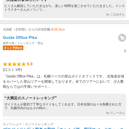
たくさん解説していただきながら、楽しい時間を過ごさせていただきました。インス
トラクターさんがノリノリ...
by こなみさん
当別町（石狩郡）からの目安距離
約26.5km
Guide Office Pika
前田９条／トレッキング・登山
ネット予約OK
5.0
(口コミ 1件)
「Guide Office Pika」は、札幌ベースの登山ガイドオフィスです。 北海道全域
をカバーした登山ツアーを開催しております。全てのツアーにおいて、少人数
制ならではの手厚いサポート...
“大満足のスノートレッキング”
ガイドさんが親切で丁寧なガイドをしてくれます。日本全国の山々を制覇された方
で、札幌市内の山もその時の...
by りぃーさん
スノーシュー・スノートレッキング