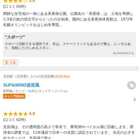
3.6
(口コミ 63件)
閑静な住宅地の一画にある美香保公園。公園名の「美香保」は、土地を寄贈し
た3名の姓の頭文字からとったのが由来。園内にある美香保体育館は、1972年
札幌オリンピックをはじめ冬季競...
“スボーツ”
スポーツ活動できる場所です。冬は、スケートリンクもあるので靴も、レンタルあ
り、気軽にたのしめるスポッ...
by kokohaさん
王道
当別町（石狩郡）からの目安距離
約20.6km
SUP&WIND波笑風
西野幌／サップ・SUP(スタンドアップパドル)
ネット予約OK
4.9
(口コミ 62件)
支笏湖は、その透明度の高さで有名で、摩周湖やバイカル湖に匹敵します。環
境省の調査では、11年連続で日本一の水質に認定されています。 当店のおすす
めスポットは、支笏湖で最も...