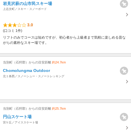
岩見沢萩の山市民スキー場
上志文町／スキー・スノーボード
3.0
(口コミ 1件)
リフトのみでコースは短めですが、初心者から上級者まで気軽に楽しめる昔な
がらの素朴なスキー場です。
当別町（石狩郡）からの目安距離
約24.7km
Chomolungma Outdoor
北１条西／スノーシュー・スノートレッキング
当別町（石狩郡）からの目安距離
約25.7km
円山スケート場
宮ケ丘／アイススケート場