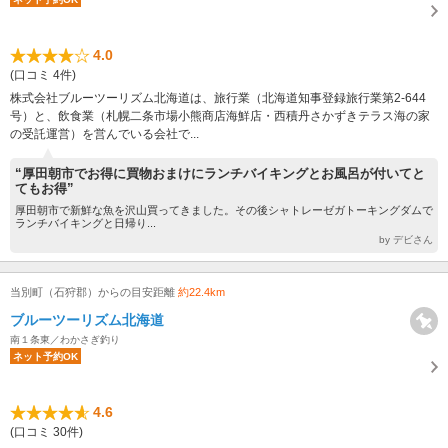
4.0
(口コミ 4件)
株式会社ブルーツーリズム北海道は、旅行業（北海道知事登録旅行業第2-644
号）と、飲食業（札幌二条市場小熊商店海鮮店・西積丹さかずきテラス海の家
の受託運営）を営んでいる会社で...
“厚田朝市でお得に買物おまけにランチバイキングとお風呂が付いてと
てもお得”
厚田朝市で新鮮な魚を沢山買ってきました。その後シャトレーゼガトーキングダムで
ランチバイキングと日帰り...
by デビさん
当別町（石狩郡）からの目安距離
約22.4km
ブルーツーリズム北海道
南１条東／わかさぎ釣り
ネット予約OK
4.6
(口コミ 30件)