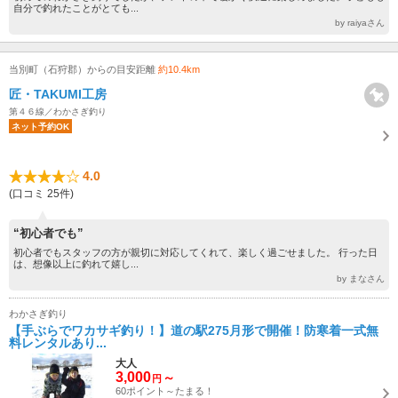
自分で釣れたことがとても...
by raiyaさん
当別町（石狩郡）からの目安距離
約10.4km
匠・TAKUMI工房
第４６線／わかさぎ釣り
ネット予約OK
4.0
(口コミ 25件)
“初心者でも”
初心者でもスタッフの方が親切に対応してくれて、楽しく過ごせました。 行った日
は、想像以上に釣れて嬉し...
by まなさん
わかさぎ釣り
【手ぶらでワカサギ釣り！】道の駅275月形で開催！防寒着一式無
料レンタルあり...
大人
3,000
～
円
60ポイント～たまる！