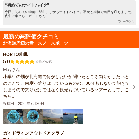
“初めてのナイトハイク”
今回、初めての樽前山登山、しかもナイトハイク。不安と期待で当日を迎えました。
夜中に集合し、ガイドさん...
by ふみさん
最新の高評価クチコミ
北海道周辺の雪・スノースポーツ
HORTO札幌
5.0
女性／40代
Mayさん
小学生の甥が北海道で何がしたいか聞いたところ釣りがしたいと
のことで、何度か釣りはしているものの、30分もしないで飽きて
しまうので釣りだけではなく観光もついているツアーとして、こ
ちら...
投稿日：2026年7月30日
ガイドラインアウトドアクラブ