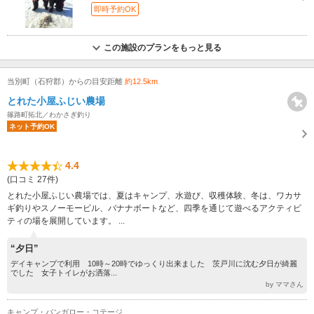
即時予約OK
この施設のプランをもっと見る
当別町（石狩郡）からの目安距離
約12.5km
とれた小屋ふじい農場
篠路町拓北／わかさぎ釣り
ネット予約OK
4.4
(口コミ 27件)
とれた小屋ふじい農場では、夏はキャンプ、水遊び、収穫体験、冬は、ワカサ
ギ釣りやスノーモービル、バナナボートなど、四季を通じて遊べるアクティビ
ティの場を展開しています。 ...
“夕日”
デイキャンプで利用 10時～20時でゆっくり出来ました 茨戸川に沈む夕日が綺麗
でした 女子トイレがお洒落...
by ママさん
キャンプ・バンガロー・コテージ