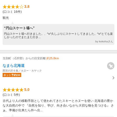
3.8
(口コミ 16件)
観光
“円山スケート場へ”
円山スケート場へ行きました。、^o^久しぶりにスケートしてきました。^o^とても楽
しかったのでまたまた行き...
by kokohaさん
当別町（石狩郡）からの目安距離
約25.8km
なまら北海道
西宮の沢６条／カヌー・カヤック
ネット予約OK
5.0
(口コミ 5件)
古代より人の移動手段として使われてきたスキーとカヌーを使い 北海道の豊か
な大自然の中で 『自然を知り、学び、向き合いながら大切な物を見つける』 さ
ぁ、準備が出来たら外へ出...