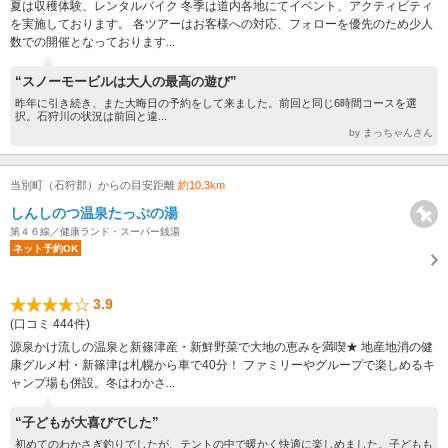
夏は収穫体験、レンタルバイク 冬季は道内各地にてイベント、アクティビティ
を実施しております。 各ツアーはお客様への対応、フォローを優先のため少人
数での開催となっております...
“スノーモービルは大人の最高の遊び”
昨年に引き続き、また大晦日の予約をして来ました。前回と同じ6時間コースを選
択。石狩川の状況は前回と違...
by まっちゃんさん
当別町（石狩郡）からの目安距離
約10.3km
しんしのつ温泉たっぷの湯
第４６線／健康ランド・スーパー銭湯
ネット予約OK
3.9
(口コミ 444件)
源泉かけ流しの温泉と新篠津産・新鮮野菜で大地の恵みを満喫★ 地産地消の健
康グルメ村・新篠津は札幌から車で40分！ ファミリーやグループで楽しめるキ
ャンプ場も併設。冬はわかさ...
“子どもが大喜びでした”
初めてのわかさぎ釣りでしたが、テントの中で暖かく快適に楽しめました。子どもも