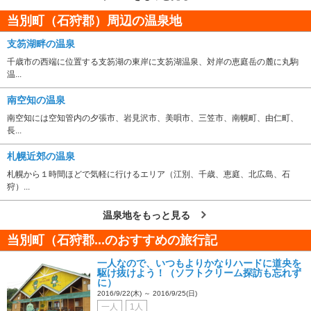
当別町（石狩郡）周辺の温泉地
支笏湖畔の温泉
千歳市の西端に位置する支笏湖の東岸に支笏湖温泉、対岸の恵庭岳の麓に丸駒
温...
南空知の温泉
南空知には空知管内の夕張市、岩見沢市、美唄市、三笠市、南幌町、由仁町、
長...
札幌近郊の温泉
札幌から１時間ほどで気軽に行けるエリア（江別、千歳、恵庭、北広島、石
狩）...
温泉地をもっと見る
当別町（石狩郡...のおすすめの旅行記
一人なので、いつもよりかなりハードに道央を
駆け抜けよう！（ソフトクリーム探訪も忘れず
に）
2016/9/22(木) ～ 2016/9/25(日)
一人
1人