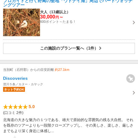
プロガイドと行く野鳥の聖地「ウトナイ湖」周辺でバードウォッチ
ングツアー
大人（13歳以上）
30,000
～
円
600ポイント～たまる！
この施設のプラン一覧へ（1件）
当別町（石狩郡）からの目安距離
約27.1km
Discoveries
澄川５条／カヌー・カヤック
ネット予約OK
5.0
(口コミ 2件)
北海道の大きな魅力の１つである、雄大で原始的な雰囲気の残る大自然。 それ
を既存のツアーよりも一段階クローズアップし、 その美しさ、楽しさ、厳しさ
までもより深く身近に体感し...