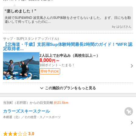
“楽しめました！”
夫婦でSUP&WIND 波笑風さんのSUP体験をさせてもらいました。 まず、日にちを勘
違いして伺ってしまったのに...
by はなげさん
サップ・SUP(スタンドアップパドル)
【北海道・千歳】支笏湖Sup体験時間最長2時間のガイド！*WFR 認
定取得者...
2人以上でお申込み（高校生以上～）
8,000
～
円
160ポイント～たまる！
即時予約OK
この施設のプランをもっと見る
当別町（石狩郡）からの目安距離
約21.6km
カラーズスキースクール
本郷通（北）／その他雪・スノースポーツ
3.0