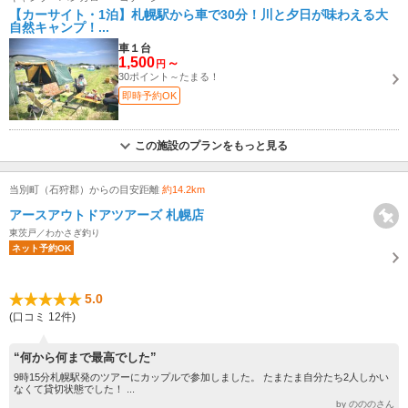
【カーサイト・1泊】札幌駅から車で30分！川と夕日が味わえる大
自然キャンプ！...
車１台
1,500
～
円
30ポイント～たまる！
即時予約OK
この施設のプランをもっと見る
当別町（石狩郡）からの目安距離
約14.2km
アースアウトドアツアーズ 札幌店
東茨戸／わかさぎ釣り
ネット予約OK
5.0
(口コミ 12件)
“何から何まで最高でした”
9時15分札幌駅発のツアーにカップルで参加しました。 たまたま自分たち2人しかい
なくて貸切状態でした！ ...
by のののさん