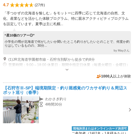
4.7
(27件)
「手つかずの北海道を愉しむ」をモットーに四季に応じて北海道の自然、文
化、産業などを活かした体験プログラム、特に親水アクティビティプログラム
を設定しています。夏季は主に札幌...
“星10個のツアー◎”
小学生の甥が北海道で何がしたいか聞いたところ釣りがしたいとのことで、何度か釣
りはしているものの、30分...
by Mayさん
(1)JR北海道学園都市線・石狩当別駅から徒歩で約8分
営業時間：9:00～18:00 休業日：期間中指定日休業（毎週火曜日・金曜日）
営業：4月中旬～11月上旬（夏季） 12月下旬～3月下旬（冬季）
専用駐車場あり（無料）3台
1000人
以上が体験
【石狩市Ⅲ-SP】端境期限定・釣り堀感覚のワカサギ釣り＆周辺ス
ポット巡り（春季）
わかさぎ釣り
4時間30分
現地決済またはオンラインカード決済可
ご参加者（1組2名・1名様あたり）