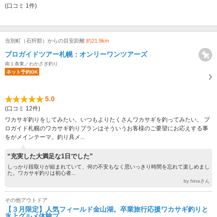
(口コミ 1件)
当別町（石狩郡）からの目安距離
約21.9km
プロガイドツアー札幌：オンリーワンツアーズ
南１条東／わかさぎ釣り
ネット予約OK
5.0
(口コミ 12件)
ワカサギ釣りをしてみたい。いつもよりたくさんワカサギを釣ってみたい。 プ
ロガイド札幌のワカサギ釣りプランはそういうお客様のご要望にお応えする事
をがメインテーマ。釣り具メ...
“充実した大満足な1日でした”
しっかり段取りが組まれていて、何の不安もなく思いっきり時間を忘れて楽しめまし
た。ワカサギ釣りは初心者...
by hinaさん
その他アウトドア
【３月限定】人気フィールド金山湖。卒業旅行応援ワカサギ釣りと
氷上グルメ体験プ...