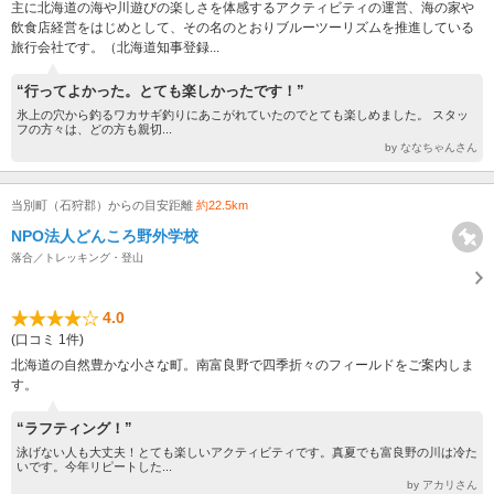
主に北海道の海や川遊びの楽しさを体感するアクティビティの運営、海の家や
飲食店経営をはじめとして、その名のとおりブルーツーリズムを推進している
旅行会社です。（北海道知事登録...
“行ってよかった。とても楽しかったです！”
氷上の穴から釣るワカサギ釣りにあこがれていたのでとても楽しめました。 スタッ
フの方々は、どの方も親切...
by ななちゃんさん
当別町（石狩郡）からの目安距離
約22.5km
NPO法人どんころ野外学校
落合／トレッキング・登山
4.0
(口コミ 1件)
北海道の自然豊かな小さな町。南富良野で四季折々のフィールドをご案内しま
す。
“ラフティング！”
泳げない人も大丈夫！とても楽しいアクティビティです。真夏でも富良野の川は冷た
いです。今年リピートした...
by アカリさん