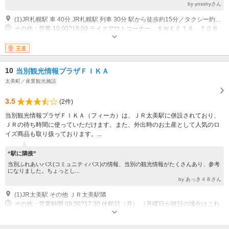
by yosshyさん
(1)JR札幌駅 車 40分 JR札幌駅 列車 30分 駅から徒歩約15分／タクシー約3分
その他：営業 10:00?18:00 テイクアウトコーナー、ＳＷＥＥＴＳ、ＴＯＢ
ＥＳＴＳＨＯＰ 営業 11:00?18:00 レストラン L.O.17：00 営業 9:00?16:00
農産物直売所 (11月下旬から4月下旬まで休業）
王道
10
当別観光情報プラザＦＩＫＡ
太美町／産業観光施設
3.5
(2件)
当別観光情報プラザＦＩＫＡ（フィーカ）は、ＪＲ太美駅に併設されており、
ＪＲの待ち時間に使っていただけます。また、外出時のお土産として人気のロ
イズ商品も取り扱っております。...
“駅に隣接”
当別ふれあいバス(コミュニティバス)の情報、当別の観光情報がたくさんあり、参考
になりました。ちょっとし...
by あっき４８さん
(1)JR太美駅 その他 ＪＲ太美駅隣
その他：営業時間 09:30?17:30 休館日（月） （月曜日が祝日の場合はこれ
以降の最初の平日）、年末年始