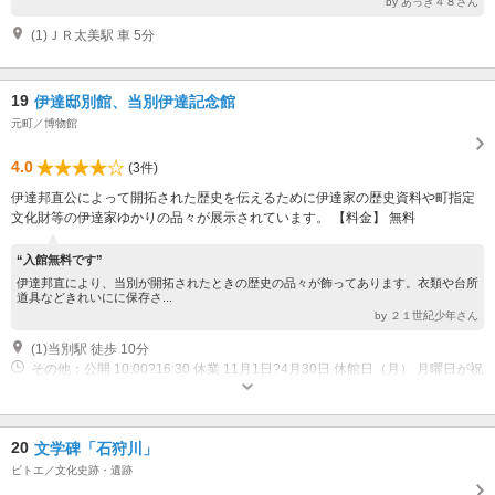
by あっき４８さん
(1)ＪＲ太美駅 車 5分
19
伊達邸別館、当別伊達記念館
元町／博物館
4.0
(3件)
伊達邦直公によって開拓された歴史を伝えるために伊達家の歴史資料や町指定
文化財等の伊達家ゆかりの品々が展示されています。 【料金】 無料
“入館無料です”
伊達邦直により、当別が開拓されたときの歴史の品々が飾ってあります。衣類や台所
道具などきれいにに保存さ...
by ２１世紀少年さん
(1)当別駅 徒歩 10分
その他：公開 10:00?16:30 休業 11月1日?4月30日 休館日（月） 月曜日が祝
日の場合はこれ以降の最初の平日
20
文学碑「石狩川」
ビトエ／文化史跡・遺跡