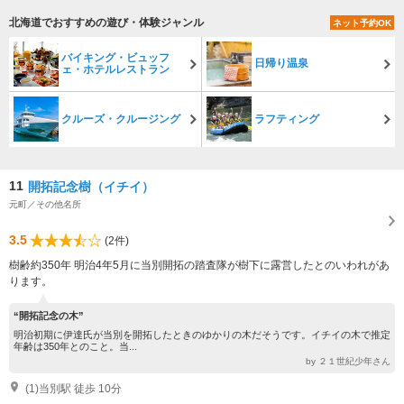
北海道でおすすめの遊び・体験ジャンル
ネット予約OK
バイキング・ビュッフ
日帰り温泉
ェ・ホテルレストラン
クルーズ・クルージング
ラフティング
11
開拓記念樹（イチイ）
元町／その他名所
3.5
(2件)
樹齢約350年 明治4年5月に当別開拓の踏査隊が樹下に露営したとのいわれがあ
ります。
“開拓記念の木”
明治初期に伊達氏が当別を開拓したときのゆかりの木だそうです。イチイの木で推定
年齢は350年とのこと。当...
by ２１世紀少年さん
(1)当別駅 徒歩 10分