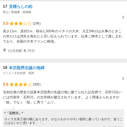
17
見晴らしの松
青山／動物園・植物園
3.0
(2件)
高さ13ｍ、直径2ｍ、樹令1,300年のイチイの大木、大正3年の山火事のときこ
の木だけは消失を免れたと言い伝えられています。以来ご神木として親しまれ
ており、全国の大木ファンに根強...
(1)当別駅 車 25分
18
本庄陸男生誕の地碑
ビトエ／文化史跡・遺跡
3.6
(3件)
当別出身の歴史小説家本庄陸男の生誕の地に建てられた記念碑で、石狩川沿い
には代表作「石狩川」の文学碑が建立されています。 よく間違えられますが
「睦」でなく「陸」に男で「ムツ...
“「石狩川」”
ロイズ太美工場の横にあります。かなりわかりやすい場所に建っているので、迷うこ
とはないかと思います。「...