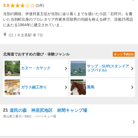
3.0
(1件)
当別の開祖、伊達邦直主従が当別に辿り着くまでを描いた小説「石狩川」を書
いた当別町出身のプロレタリア作家本庄陸男の功績を称える碑で、没後25周忌
にあたる1964年に建立されていま...
(1)ＪＲ太美駅 車 7分
北海道でおすすめの遊び・体験ジャンル
ネット予約OK
サップ・SUP(スタンドア
カヌー・カヤック
ップパドル)
ガラス細工作り
乗馬
21
道民の森 神居尻地区 林間キャンプ場
青山奥三番川／BBQ・バーベキュー場