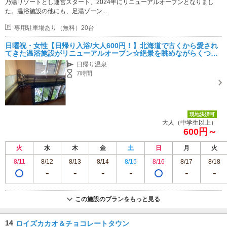
乃湯リゾートとし運営スタート、2024年にリニューアルオープンとなりまし
た。温浴施設の他にも、足湯ゾーン...
専用駐車場あり（無料）20台
日曜祝・女性【日帰り入浴/大人600円！】北海道で古くから愛され
てきた温浴施設がリニューアルオープン☆絶景を眺めながらくつろ
げる足湯やキッチンカー、お子様に嬉しい水遊びもあります◎ファ
日帰り温泉
ミリーにオススメ
7時間
現地決済可
大人（中学生以上）
600円～
火
水
木
金
土
日
月
火
8/11
8/12
8/13
8/14
8/15
8/16
8/17
8/18
この施設のプランをもっと見る
14
ロイズカカオ＆チョコレートタウン