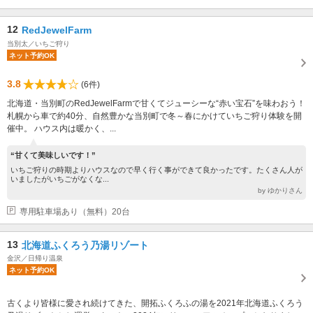
12
RedJewelFarm
当別太／いちご狩り
ネット予約OK
3.8
(6件)
北海道・当別町のRedJewelFarmで甘くてジューシーな“赤い宝石”を味わおう！
札幌から車で約40分、自然豊かな当別町で冬～春にかけていちご狩り体験を開
催中。 ハウス内は暖かく、...
“甘くて美味しいです！”
いちご狩りの時期よりハウスなので早く行く事ができて良かったです。たくさん人が
いましたがいちごがなくな...
by ゆかりさん
専用駐車場あり（無料）20台
13
北海道ふくろう乃湯リゾート
金沢／日帰り温泉
ネット予約OK
古くより皆様に愛され続けてきた、開拓ふくろふの湯を2021年北海道ふくろう