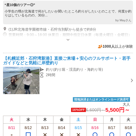
“星10個のツアー◎”
小学生の甥が北海道で何がしたいか聞いたところ釣りがしたいとのことで、何度か釣
りはしているものの、30分...
by Mayさん
(1)JR北海道学園都市線・石狩当別駅から徒歩で約8分
営業時間：9:00～18:00 休業日：期間中指定日休業（毎週火曜日・金曜日）
営業：4月中旬～11月上旬（夏季） 12月下旬～3月下旬（冬季）
専用駐車場あり（無料）3台
1000人
以上が体験
【札幌近郊・石狩湾新港】直接ご来場＋安心のフルサポート・若手
ガイドなどと気軽に岸壁釣り
釣り(釣り堀・渓流釣り・海釣り等)
2時間
現地決済またはオンラインカード決済可
大人
5,500円～
6,600円～
16%OFF
火
水
木
金
土
日
月
火
8/11
8/12
8/13
8/14
8/15
8/16
8/17
8/18