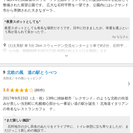
整備された展望公園です。 広大な石狩平野を一望でき、公園内にはレクサンド
市から寄贈された大きなダーラ...
“夜景スポットとしても”
夜景スポットとしても有名な場所だそうです。日中に行きましたが、幸運を運ぶとい
う馬が見られて良かったで...
by ななさん
(1)太美駅 車 5分 2km スウェーデン交流センターより車で約2分、石狩平野を一望出来る公園です。平成19年に完成。
その他：開園時間 8:00?17:00 時間以外は入り口を閉鎖します
9
北欧の風 道の駅とうべつ
当別太／その他ショッピング
3.8
(86件)
2017年9月23日（土・祝）13時に姉妹都市「レクサンド」のような北欧の街並
みが美しい当別町に札幌都心部から一番近い道の駅が誕生！ 北海道イタリアン
の有名なレストランカフェ テ...
“まだ新しい施設”
石狩地方の少し田舎のあたりをドライブ中に、トイレ休憩に立ち寄りましたが、ま
だけっこう新しめの施設で...