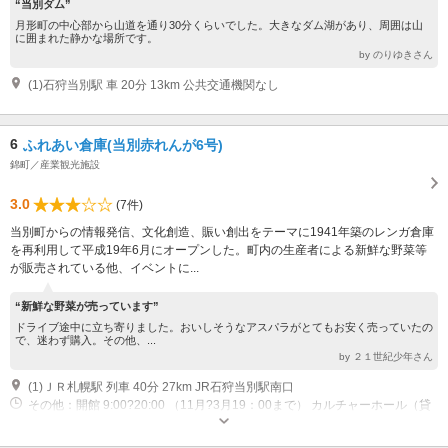
“当別ダム”
月形町の中心部から山道を通り30分くらいでした。大きなダム湖があり、周囲は山
に囲まれた静かな場所です。
by のりゆきさん
(1)石狩当別駅 車 20分 13km 公共交通機関なし
6
ふれあい倉庫(当別赤れんが6号)
錦町／産業観光施設
3.0
(7件)
当別町からの情報発信、文化創造、賑い創出をテーマに1941年築のレンガ倉庫
を再利用して平成19年6月にオープンした。町内の生産者による新鮮な野菜等
が販売されている他、イベントに...
“新鮮な野菜が売っています”
ドライブ途中に立ち寄りました。おいしそうなアスパラがとてもお安く売っていたの
で、迷わず購入。その他、...
by ２１世紀少年さん
(1)ＪＲ札幌駅 列車 40分 27km JR石狩当別駅南口
その他：開館 9:00?20:00 （11月?3月19：00まで） カルチャーホール（貸
館） 営業時間 4月1日?10月31日 9:30?18:00 物販コーナー 営業時間 11月1
日?3月31日 10:00?17:00 物販コーナー 休館日（月） （月曜日が祝日の場合