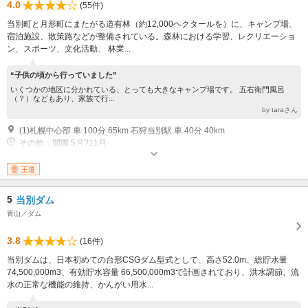
4.0
(55件)
当別町と月形町にまたがる道有林（約12,000ヘクタールを）に、キャンプ場、
宿泊施設、散策路などが整備されている。森林における学習、レクリエーショ
ン、スポーツ、文化活動、 林業...
“子供の頃から行っていました”
いくつかの地区に分かれている、とっても大きなキャンプ場です。 五右衛門風呂
（？）などもあり、家族で行...
by taraさん
(1)札幌中心部 車 100分 65km 石狩当別駅 車 40分 40km
その他：開園 5月?11月
王道
5
当別ダム
青山／ダム
3.8
(16件)
当別ダムは、日本初めての台形CSGダム型式として、高さ52.0m、総貯水量
74,500,000m3、有効貯水容量 66,500,000m3で計画されており、洪水調節、流
水の正常な機能の維持、かんがい用水...