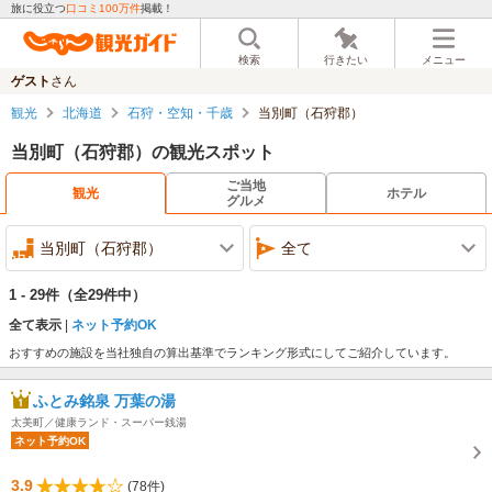
旅に役立つ
口コミ100万件
掲載！
検索
行きたい
メニュー
ゲスト
さん
観光
北海道
石狩・空知・千歳
当別町（石狩郡）
当別町（石狩郡）の観光スポット
ご当地
観光
ホテル
グルメ
当別町（石狩郡）
全て
1 - 29件
（全29件中）
全て表示
ネット予約OK
おすすめの施設を当社独自の算出基準でランキング形式にしてご紹介しています。
ふとみ銘泉 万葉の湯
太美町／健康ランド・スーパー銭湯
ネット予約OK
3.9
(78件)