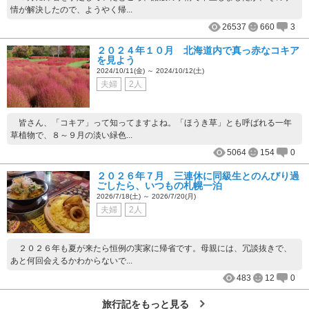
情が解決したので、ようやく帰...
26537
660
3
２０２４年１０月 北海道内で真っ赤なコキア
を見よう
2024/10/11(金) ～ 2024/10/12(土)
夫婦
2人
皆さん、「コキア」って知ってますよね。「ほうき草」とも呼ばれる一年
草植物で、８～９月の淡い緑色...
5064
154
0
２０２６年７月 三連休に同級生とのんびり過
ごしたら、いつもの札幌一泊
2026/7/18(土) ～ 2026/7/20(月)
夫婦
2人
２０２６年も夏が来たら恒例の実家に帰省です。母親には、冗談抜きで、
あと何回会えるかわからないで...
483
12
0
旅行記をもっと見る