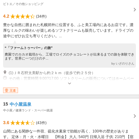
ビトエ／その他ショッピング
4.2
(34件)
豊かな自然に囲まれた札幌郊外に位置する、ふと美工場内にあるお店です。濃
厚なミルクの味わいが楽しめるソフトクリームも販売しています。ドライブの
途中にぜひお立ち寄りください。...
“「ファームトゥーバー」の旅”
農園でのカカオ栽培から、工場でロイズのチョコレートが出来るまでの旅を体験でき
ます。世界に一つだけのチ...
by いざのりさん
(1)ＪＲ石狩太美駅から約２ｋｍ（徒歩で約２５分）
その他：営業時間 9:00?17:00 ソフトクリームの販売についてはホームペー
ジを確認してください
王道
15
中小屋温泉
中小屋／健康ランド・スーパー銭湯
3.6
(43件)
山間にある閑静な一件宿、硫化水素泉で効能が高く、100年の歴史がありま
す。 定休：月・火・水曜日 【料金】 大人: 540円 日帰入浴 子供: 210円 【宿