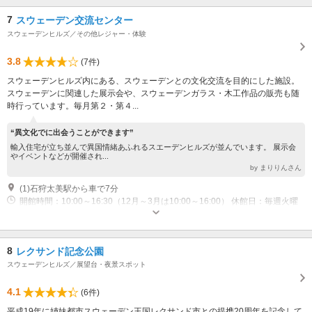
は翌日）
7
スウェーデン交流センター
スウェーデンヒルズ／その他レジャー・体験
3.8
(7件)
スウェーデンヒルズ内にある、スウェーデンとの文化交流を目的にした施設。
スウェーデンに関連した展示会や、スウェーデンガラス・木工作品の販売も随
時行っています。毎月第２・第４...
“異文化でに出会うことができます”
輸入住宅が立ち並んで異国情緒あふれるスエーデンヒルズが並んでいます。 展示会
やイベントなどが開催され...
by まりりんさん
(1)石狩太美駅から車で7分
開館時間：10:00～16:30（12月～3月は10:00～16:00） 休館日：毎週火曜
休館（12月～3月は祝祭日および火曜日休館）
8
レクサンド記念公園
スウェーデンヒルズ／展望台・夜景スポット
4.1
(6件)
平成19年に姉妹都市スウェーデン王国レクサンド市との提携20周年を記念して