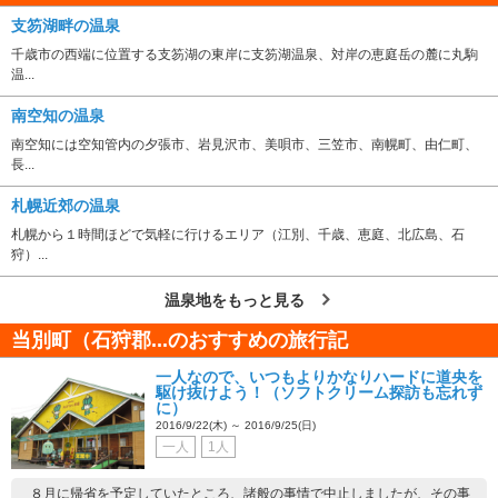
支笏湖畔の温泉
千歳市の西端に位置する支笏湖の東岸に支笏湖温泉、対岸の恵庭岳の麓に丸駒
温...
南空知の温泉
南空知には空知管内の夕張市、岩見沢市、美唄市、三笠市、南幌町、由仁町、
長...
札幌近郊の温泉
札幌から１時間ほどで気軽に行けるエリア（江別、千歳、恵庭、北広島、石
狩）...
温泉地をもっと見る
当別町（石狩郡...のおすすめの旅行記
一人なので、いつもよりかなりハードに道央を
駆け抜けよう！（ソフトクリーム探訪も忘れず
に）
2016/9/22(木) ～ 2016/9/25(日)
一人
1人
８月に帰省を予定していたところ、諸般の事情で中止しましたが、その事