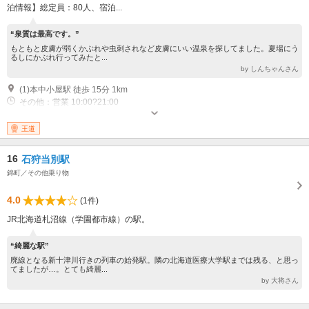
泊情報】総定員：80人、宿泊...
“泉質は最高です。”
もともと皮膚が弱くかぶれや虫刺されなど皮膚にいい温泉を探してました。夏場にう
るしにかぶれ行ってみたと...
by しんちゃんさん
(1)本中小屋駅 徒歩 15分 1km
その他：営業 10:00?21:00
王道
16
石狩当別駅
錦町／その他乗り物
4.0
(1件)
JR北海道札沼線（学園都市線）の駅。
“綺麗な駅”
廃線となる新十津川行きの列車の始発駅。隣の北海道医療大学駅までは残る、と思っ
てましたが…。とても綺麗...
by 大将さん