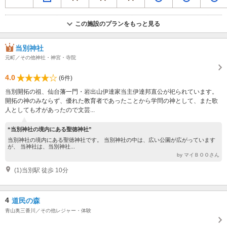
この施設のプランをもっと見る
当別神社
元町／その他神社・神宮・寺院
4.0
(6件)
当別開拓の祖、仙台藩一門・岩出山伊達家当主伊達邦直公が祀られています。
開拓の神のみならず、優れた教育者であったことから学問の神として、また歌
人としても才があったので文芸...
“当別神社の境内にある聖徳神社”
当別神社の境内にある聖徳神社です。 当別神社の中は、広い公園が広がっています
が、 当神社は、当別神社...
by マイＢＯＯさん
(1)当別駅 徒歩 10分
4
道民の森
青山奥三番川／その他レジャー・体験