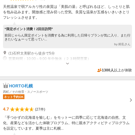
天然温泉で弱アルカリ性の泉質は「美肌の湯」と呼ばれるほど、しっとりと肌
を包み込みます。開放感と澄み切った空気、良質な温泉が五感をいきいきとリ
フレッシュさせます。
“限定ポイント消費！2回目訪問”
前回じゃらん限定ポイントを消費する為に利用した日帰りプランが気に入り、また行
きたいなぁーって思ってい...
by 鈴乱さん
(1)石狩太美駅から徒歩で5分
営業時間：10:00～9:00 年中無休（２３時間営業）
1300人
以上が体験
HORTO札幌
西町／その他雪・スノースポーツ
ネット予約OK
4.7
(27件)
「手つかずの北海道を愉しむ」をモットーに四季に応じて北海道の自然、文
化、産業などを活かした体験プログラム、特に親水アクティビティプログラム
を設定しています。夏季は主に札幌...