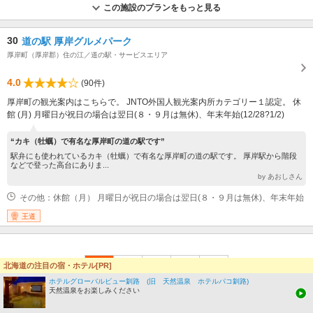
この施設のプランをもっと見る
30
道の駅 厚岸グルメパーク
厚岸町（厚岸郡）住の江／道の駅・サービスエリア
4.0
(90件)
厚岸町の観光案内はこちらで。 JNTO外国人観光案内所カテゴリー１認定。 休
館 (月) 月曜日が祝日の場合は翌日(８・９月は無休)、年末年始(12/28?1/2)
“カキ（牡蠣）で有名な厚岸町の道の駅です”
駅弁にも使われているカキ（牡蠣）で有名な厚岸町の道の駅です。 厚岸駅から階段
などで登った高台にありま...
by あおしさん
その他：休館（月） 月曜日が祝日の場合は翌日(８・９月は無休)、年末年始
王道
北海道の注目の宿・ホテル[PR]
1
2
3
4
5
＞
ホテルグローバルビュー釧路 (旧 天然温泉 ホテルパコ釧路)
天然温泉をお楽しみください