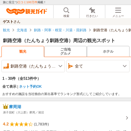
旅に役立つ
口コミ100万件
掲載！
検索
行きたい
メニュー
ゲスト
さん
観光
北海道
釧路・阿寒・根室・川湯・屈斜路
釧路空港（たんちょう
釧路空港（たんちょう釧路空港）周辺の観光スポット
ご当地
観光
ホテル
グルメ
釧路空港（たんちょう釧路空港）周辺
全て
1 - 30件
（全513件中）
全て表示
ネット予約OK
おすすめの施設を当社独自の算出基準でランキング形式にしてご紹介しています。
摩周湖
弟子屈町（川上郡）摩周／湖沼
4.2
(1,783件)