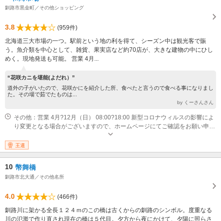
釧路市黒金町／その他ショッピング
3.8
(959件)
北海道三大市場の一つ。駅前という地の利を得て、シーズン中は観光客で賑
う。魚介類を中心として、雑貨、果実店など約70店が、大きな建物の中にひし
めく。現地発送も可能。 営業 4月...
“花咲カニを堪能(よだれ）”
道外の子がいたので、花咲かにを紹介した所、食べたと言うので食べる事になりまし
た。その場で茹でたものは...
by くーさんさん
その他：営業 4月?12月（日） 08:00?18:00 新型コロナウィルスの影響によ
り変更となる場合がございますので、ホームページにてご確認をお願い申し
上げます。 営業 1月?3月（日） 08:00?17:00 新型コロナウィルスの影響に
より変更となる場合がございますので、ホームページにてご確認をお願い申
王道
し上げます。
10
幣舞橋
釧路市北大通／その他名所
4.0
(466件)
釧路川に架かる全長１２４ｍのこの橋は古くからの釧路のシンボル。度重なる
川の氾濫で作り直され現在の橋は５代目。夕方から夜にかけて、夕陽に照らさ