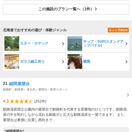
この施設のプラン一覧へ（1件）
北海道でおすすめの遊び・体験ジャンル
ネット予約OK
サップ・SUP(スタンドア
カヌー・カヤック
ップパドル)
ガラス細工作り
乗馬
21
細岡展望台
釧路町（釧路郡）達古武／展望台・夜景スポット
4.3
(252件)
釧路湿原国立公園内の展望台で釧路町を代表する景勝地のひとつです。釧路湿
原の中を蛇行しながら流れる釧路川と広大な釧路湿原を一望できます。 また、
展望台は東側に位置し西向きで...
“細岡展望台”