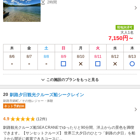
2時間
現地決済可
大人1名
7,150円～
木
金
土
日
月
火
水
木
8/6
8/7
8/8
8/9
8/10
8/11
8/12
8/13
この施設のプランをもっと見る
20
釧路夕日観光クルーズ船シークレイン
釧路市錦町／その他レジャー・体験
ネット予約OK
4.9
(12件)
釧路観光クルーズ船SEA CRANEでゆったりと90分間、洋上からの景色を満喫
できます。【サンセットクルーズ】 世界三大夕日のひとつ「釧路の夕日」を船
上から間近に鑑賞できるコースに...