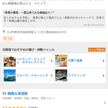
れた釧路港が見えたり、ライトア...
“夜景が最高、一度は来てみる価値あり！”
近くのホテルを予約し、夜景が観えて最高でした！釧路川がダイナミックで、圧巻で
す！時期は霧が発生しやす...
by みっちゃんさん
(1)JR根室本線釧路駅より北大通経由徒歩10分
王道
北海道でおすすめの遊び・体験ジャンル
ネット予約OK
バイキング・ビュッフ
日帰り温泉
ェ・ホテルレストラン
クルーズ・クルージング
ラフティング
11
開陽台展望館
中標津町（標津郡）俣落／展望台・夜景スポット
4.3
(336件)