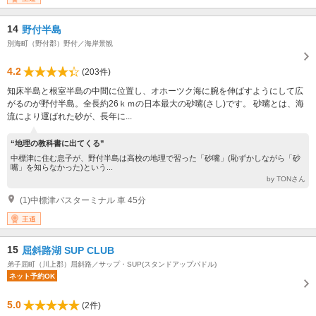
14
野付半島
別海町（野付郡）野付／海岸景観
4.2
(203件)
知床半島と根室半島の中間に位置し、オホーツク海に腕を伸ばすようにして広
がるのが野付半島。全長約26ｋｍの日本最大の砂嘴(さし)です。 砂嘴とは、海
流により運ばれた砂が、長年に...
“地理の教科書に出てくる”
中標津に住む息子が、野付半島は高校の地理で習った「砂嘴」(恥ずかしながら「砂
嘴」を知らなかった)という...
by TONさん
(1)中標津バスターミナル 車 45分
王道
15
屈斜路湖 SUP CLUB
弟子屈町（川上郡）屈斜路／サップ・SUP(スタンドアップパドル)
ネット予約OK
5.0
(2件)