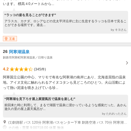
います。 標高４0メートルから...
“ラッコの姿を見ることができます”
アラスカ、カナダ、ロシアなどの北太平洋沿岸に主に生息するラッコを日本で見るこ
とができる場所です。過去...
by キヨさん
王道
26
阿寒湖温泉
釧路市阿寒町阿寒湖温泉／日帰り温泉
4.2
(345件)
阿寒国立公園の中心、マリモで有名な阿寒湖の南岸にあり、北海道屈指の温泉
地。アイヌ文化に触れられるアイヌコタンも見どころのひとつ。火山活動によ
って熱い泥湯を噴き上げている珍...
“阿寒湖を見下ろす屋上展望風呂で温泉を楽しむ”
前回来た時に利用して、まるで湖面で温泉に浸かっているような感覚だった、あかん
遊久の里の屋上露天風呂が...
by たれれったさん
(1)釧路駅 バス 120分 阿寒湖バスセンター下車 釧路空港 バス 70分 阿寒湖バスセンター下車
その他：営業 9:00?18:00 休業 無休