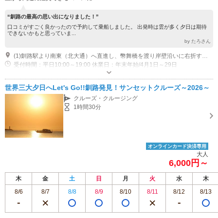
“釧路の最高の思い出になりました！”
口コミがすごく良かったので予約して乗船しました。 出発時は雲が多く夕日は期待
できないかもと思っていま...
by たろさん
(1)釧路駅より南東（北大通）へ直進し、幣舞橋を渡り岸壁沿いに右折する ※約1.3㎞ 徒歩約20分
受付時間：平日10:00～19:00 休業日：年末年始/4月1日～29日
専用駐車場あり（無料）3台 近隣に駐車可能スペースがございますので、満車の場合はそちらへ誘導いたします。
世界三大夕日へLet's Go!!釧路発見！サンセットクルーズ～2026～
クルーズ・クルージング
1時間30分
オンラインカード決済専用
大人
6,000円～
木
金
土
日
月
火
水
木
8/6
8/7
8/8
8/9
8/10
8/11
8/12
8/13