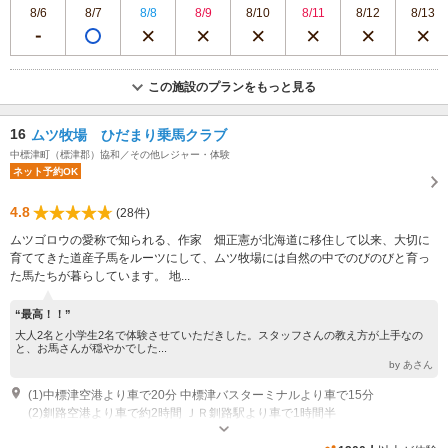
8/6
8/7
8/8
8/9
8/10
8/11
8/12
8/13
この施設のプランをもっと見る
16
ムツ牧場 ひだまり乗馬クラブ
中標津町（標津郡）協和／その他レジャー・体験
ネット予約OK
4.8
(28件)
ムツゴロウの愛称で知られる、作家 畑正憲が北海道に移住して以来、大切に
育ててきた道産子馬をルーツにして、ムツ牧場には自然の中でのびのびと育っ
た馬たちが暮らしています。 地...
“最高！！”
大人2名と小学生2名で体験させていただきした。スタッフさんの教え方が上手なの
と、お馬さんが穏やかでした...
by あさん
(1)中標津空港より車で20分 中標津バスターミナルより車で15分
(2)釧路空港より車で約2時間 ＪＲ釧路駅より車で1時間半
営業時間：夏期 １０：００～１７：００ 冬期 １０：００～１５：００