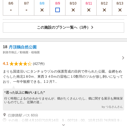
8/6
8/7
8/8
8/9
8/10
8/11
8/12
8/13
この施設のプラン一覧へ（1件）
18
丹頂鶴自然公園
釧路市鶴丘／動物園・植物園
4.1
(427件)
まりも国道沿いにタンチョウヅルの保護育成の目的で作られた公園。金網をめ
ぐらした南北1８0ｍ、東西３４0ｍの湿地に１0数羽のツルが放し飼いになって
おり、一年中観察できる。1２月?...
“思った以上に鶴がいました”
行く時期によるのかわかりませんが、鶴がたくさんいたし、鶴に関する展示も興味深
いものでした。 近隣の道...
by つるさんさん
(1)釧路駅 バス 60分
その他：公開 4月10日?10月14日 9：00?18：00、10月15日 ?4月9日 9：
00?16：00 休業 1２月３1日?1月３日休