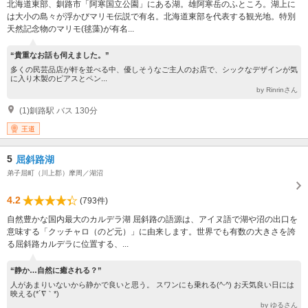
北海道東部、釧路市「阿寒国立公園」にある湖。雄阿寒岳のふところ。湖上に
は大小の島々が浮かびマリモ伝説で有名。北海道東部を代表する観光地。特別
天然記念物のマリモ(毬藻)が有名...
“貴重なお話も伺えました。”
多くの民芸品店が軒を並べる中、優しそうなご主人のお店で、シックなデザインが気
に入り木製のピアスとペン...
by Rinrinさん
(1)釧路駅 バス 130分
王道
5
屈斜路湖
弟子屈町（川上郡）摩周／湖沼
4.2
(793件)
自然豊かな国内最大のカルデラ湖 屈斜路の語源は、アイヌ語で湖や沼の出口を
意味する「クッチャロ（のど元）」に由来します。世界でも有数の大きさを誇
る屈斜路カルデラに位置する、...
“静か…自然に癒される？”
人があまりいないから静かで良いと思う。 スワンにも乗れる(^-^) お天気良い日には
映える(*´∇｀*)
by ゆるさん