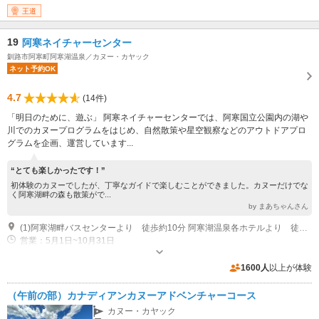
王道
19
阿寒ネイチャーセンター
釧路市阿寒町阿寒湖温泉／カヌー・カヤック
ネット予約OK
4.7
(14件)
「明日のために、遊ぶ」 阿寒ネイチャーセンターでは、阿寒国立公園内の湖や
川でのカヌープログラムをはじめ、自然散策や星空観察などのアウトドアプロ
グラムを企画、運営しています...
“とても楽しかったです！”
初体験のカヌーでしたが、丁寧なガイドで楽しむことができました。カヌーだけでな
く阿寒湖畔の森も散策がで...
by まあちゃんさん
(1)阿寒湖畔バスセンターより 徒歩約10分 阿寒湖温泉各ホテルより 徒歩1分～15分 【最寄の空港からの距離】 ・釧路空港より ～約58㎞ ・女満別空港より ～約64㎞ ・中標津空港より ～約91㎞ ・帯広空港より ～約152㎞（高速道路使用）
営業：5月1日~10月31日
近隣駐車場あり（無料）2台 プログラム参加の方のみ駐車可能
1600人
以上が体験
（午前の部）カナディアンカヌーアドベンチャーコース
カヌー・カヤック