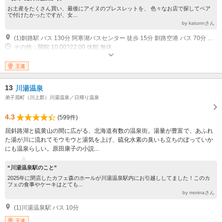
お土産をたくさん買い、最後にアイヌのブレスレットを、 色々なお店で探してペア
で付けたかったですが、女...
by katunnさん
(1)釧路駅 バス 130分 阿寒湖バスセンター 徒歩 15分 釧路空港 バス 70分 阿寒湖バスセンター 徒歩 15分
その他：開館 10:00?22:00 休館 無休
王道
13
川湯温泉
弟子屈町（川上郡）川湯温泉／日帰り温泉
4.3
(599件)
屈斜路湖と硫黄山の間に広がる、北海道有数の温泉街。湯量が豊富で、あふれ
た湯が川に流れてモウモウと湯気を上げ、硫化水素の臭いも立ちのぼっていか
にも温泉らしい。原田康子の小説...
“川湯温泉駅のこと”
2025年に閉店したカフェ森のホールが川湯温泉駅内にお引越ししてました！このカ
フェの食事やケーキはとても...
by morinaさん
(1)川湯温泉駅 バス 10分
王道