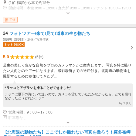
(1)白糠駅から車で約15分
開館時間：本館 9:00～19:00 / 直売所 9:00～19:00 / テナント 10:00～19:00
(LO18:30) 休館日：年末年始（12月30日～1月3日） ※自然災害の発生時に
は、お客様の安全確保のため、予告なく臨時休館とさせていただく場合がご
王道
ざいます。あらかじめご了承ください。
24
フォトツアー/来て!見て!道東の生き物たち
釧路町（釧路郡）別保／写真体験
ネット予約OK
5.0
(6件)
道東の美しく豊かな自然をプロのカメラマンがご案内します。 写真を特に撮り
たい人向けのツアーになります。撮影場所までの送迎付き。北海道の動物達を
撮影するために移住してきたプ...
“ラッコとアザラシを撮ることができました”
ラッコは眼下の海にいて遠いので、カメラを貸していただかなかったら、とても撮れ
なかったと（どれがラッコ...
by Yさん
営業時間：9：00～17：00
駐車場なし
【北海道の動物たち】ここでしか撮れない写真を撮ろう！霧多布岬