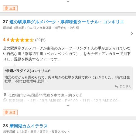
王道
27
道の駅厚岸グルメパーク・厚岸味覚ターミナル・コンキリエ
厚岸町（厚岸郡）住の江／漁業体験・潮干狩り・地引網
4.4
(39件)
道の駅厚岸グルメパークが主催のカヌーツーリング！人の手が加えられていな
い自然な川「別寒辺牛川（ベカンベウシガワ）」をカナディアンカヌーで川下
りし、湿原を探訪するツアーです...
“牡蠣パラダイス(コンキリエ)”
地元の方からも薦められて、炙り焼きの牡蠣を夫婦で食べに行きました。1階では生
牡蠣、2階では牡蠣料理(洋...
by まこさん
(1)釧路市から国道44号線を車で東へ約５０分
営業時間：・4月～10月 AM9:00～PM9:00 ・11月～12月 AM10:00～
PM7:00 ・1月～3月 AM10:00～PM6:00
王道
28
摩周湖カムイテラス
弟子屈町（川上郡）摩周／展望台・夜景スポット