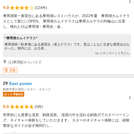
4.0
(124件)
摩周湖第一展望台にある摩周湖レストハウスが、2022年夏 摩周湖カムイテラ
スとして新たにOPEN。 摩周湖カムイテラスは摩周カルデラの外輪山に位置
し、晴れた日は摩周湖・摩周岳・遠...
“摩周湖カムイテラス”
摩周湖第一駐車場にある展望台（屋上テラス）です。昔はこんなに立派な展望台はな
かった。館内には、お土産...
by エギンガー１２号さん
(1)摩周駅からバスで
王道
29
East power
釧路市星が浦北／カヌー・カヤック
ネット予約OK
5.0
(3件)
世界的にも貴重な湿原、釧路湿原。 湿原の中を流れる釧路川でカヌーツーリン
グ、ネイチャー体験をしていただきます。 カヌーやネイチャー体験には、経験
豊富なガイドが必ず御同行し...