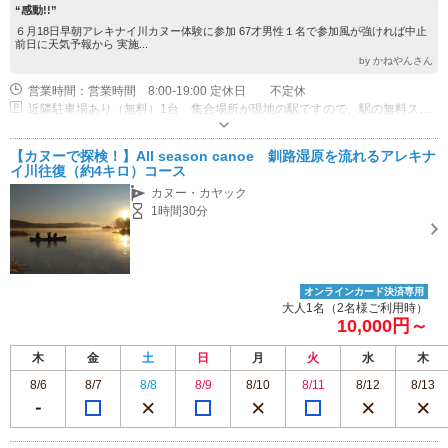
“感動!!”
６月18日早朝アレキナイ川カヌー体験に参加 67才男性１名で参加風が強ければ中止
前日に天気予報から 実施...
by かねやんさん
営業時間：営業時間 8:00-19:00 定休日 不定休
近隣駐車場あり（無料）1台 集合場所が現地の駅ですので、駅の無料スペースに停めることが出来ます。
【カヌーで探検！】All season canoe 釧路湿原を流れるアレキナ
イ川往復（約4キロ）コース
カヌー・カヤック
1時間30分
オンラインカード決済専用
大人1名（2名様ご利用時）
10,000円～
木
金
土
日
月
火
水
木
8/6
8/7
8/8
8/9
8/10
8/11
8/12
8/13