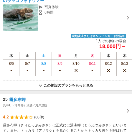
のラッコフォトツアー
写真体験
6時間
現地決済またはオンラインカード決済可
1人での参加の場合
18,000円～
木
金
土
日
月
火
水
木
8/6
8/7
8/8
8/9
8/10
8/11
8/12
8/13
この施設のプランをもっと見る
25
霧多布岬
浜中町（厚岸郡）湯沸／海岸景観
4.2
(60件)
霧多布岬（きりたっぷみさき）は正式には湯沸岬（とうふつみさき）といいま
す。また、トッカリ（アザラシ）を見かけることからトッカリ岬とも呼ばれて