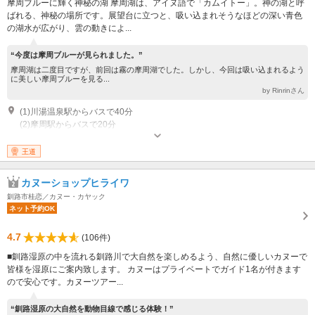
摩周ブルーに輝く神秘の湖 摩周湖は、アイヌ語で「カムイトー」。神の湖と呼
ばれる、神秘の場所です。展望台に立つと、吸い込まれそうなほどの深い青色
の湖水が広がり、雲の動きによ...
“今度は摩周ブルーが見られました。”
摩周湖は二度目ですが、前回は霧の摩周湖でした。しかし、今回は吸い込まれるよう
に美しい摩周ブルーを見る...
by Rinrinさん
(1)川湯温泉駅からバスで40分
(2)摩周駅からバスで20分
王道
カヌーショップヒライワ
釧路市桂恋／カヌー・カヤック
ネット予約OK
4.7
(106件)
■釧路湿原の中を流れる釧路川で大自然を楽しめるよう、自然に優しいカヌーで
皆様を湿原にご案内致します。 カヌーはプライベートでガイド1名が付きます
ので安心です。カヌーツアー...
“釧路湿原の大自然を動物目線で感じる体験！”