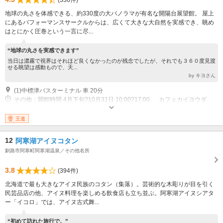
地球の丸さを体感できる、約330度の大パノラマが有名な開陽台展望館。 屋上
にあるパフォーマンスサークルからは、広くて大きな大自然を実感でき、眺め
はとにかく圧巻という一言に尽...
“地球の丸さを実感できます”
当日は濃霧で視界はそれほど良くなかったのが残念でしたが、それでも３６０度見渡
せる眺望は感動もので、天...
by キヨさん
(1)中標津バスターミナル 車 20分
その他：開館時間 4月下旬?10月31日 10:00?17:00 カフェカイヨウダ
イ 4月下旬?10月31日 10:30?17:00 （10月は10：30?16：00まで） 定
休日 木曜日 冬季休業 11月1日?4月下旬 ※屋外展望施設は通年利用可能
王道
12
阿寒湖アイヌコタン
釧路市阿寒町阿寒湖温泉／その他名所
3.8
(394件)
北海道で最も大きなアイヌ民族のコタン（集落）。芸術的な木彫りが目を引く
民芸品店の他、アイヌ料理を楽しめる飲食店も立ち並ぶ。阿寒湖アイヌシアタ
ー「イコロ」では、アイヌ古式舞...
“初めて訪れた旅行で。”