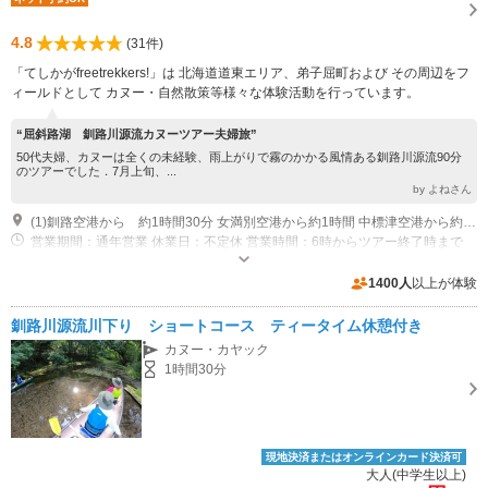
4.8
(31件)
「てしかがfreetrekkers!」は 北海道道東エリア、弟子屈町および その周辺をフ
ィールドとして カヌー・自然散策等様々な体験活動を行っています。
“屈斜路湖 釧路川源流カヌーツアー夫婦旅”
50代夫婦、カヌーは全くの未経験、雨上がりで霧のかかる風情ある釧路川源流90分
のツアーでした．7月上旬、...
by よねさん
(1)釧路空港から 約1時間30分 女満別空港から約1時間 中標津空港から約1時間10分 artemina kussharoko 内
営業期間：通年営業 休業日：不定休 営業時間：6時からツアー終了時まで
専用駐車場あり（無料）2台
1400人
以上が体験
釧路川源流川下り ショートコース ティータイム休憩付き
カヌー・カヤック
1時間30分
現地決済またはオンラインカード決済可
大人(中学生以上)