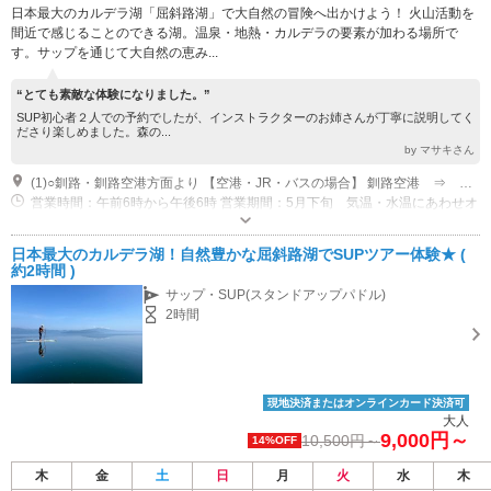
日本最大のカルデラ湖「屈斜路湖」で大自然の冒険へ出かけよう！ 火山活動を
間近で感じることのできる湖。温泉・地熱・カルデラの要素が加わる場所で
す。サップを通じて大自然の恵み...
“とても素敵な体験になりました。”
SUP初心者２人での予約でしたが、インストラクターのお姉さんが丁寧に説明してく
ださり楽しめました。森の...
by マサキさん
(1)○釧路・釧路空港方面より 【空港・JR・バスの場合】 釧路空港 ⇒ 釧路空港連絡バス（約45分） ⇒ JR釧路駅 ⇒ JR釧網本線（約1時間40分） ⇒ JR摩周駅 ⇒ 阿寒バス ⇒ 和琴半島 【自動車の場合】 釧路空港 ⇒ 国道274号線・241号線（約1時間45分） ⇒ 和琴半島 ○網走・女満別空港方面より 【空港・JR・バスの場合】 女満別空港 ⇒ 女満別空港線（約30分） ⇒ JR網走駅 ⇒ JR釧網本線（約45分） ⇒ JR知床斜里駅 ⇒ JR釧網本線（約45分） ⇒ JR摩周駅 ⇒ 阿寒バス ⇒ 和琴半島 【自動車の場合】 網走市街 ⇒ 国道39号線・国道243号線（約1時間30分） ⇒ 和琴半島 女満別空港 ⇒ 国道39号線・国道243号線（約1時間） ⇒ 和琴半島
営業時間：午前6時から午後6時 営業期間：5月下旬 気温・水温にあわせオ
ープン・６月から10月末まで
近隣駐車場あり（無料）50台 和琴半島の公共駐車場をご利用下さい
日本最大のカルデラ湖！自然豊かな屈斜路湖でSUPツアー体験★ (
約2時間 )
サップ・SUP(スタンドアップパドル)
2時間
現地決済またはオンラインカード決済可
大人
9,000円～
10,500円～
14%OFF
木
金
土
日
月
火
水
木