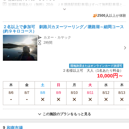
近隣駐車場あり（無料）20台 ＪＲ塘路駅前駐車場はすべて無料駐車場となっております。
2500人
以上が体験
２名以上で参加可 釧路川カヌーツーリング／塘路湖～細岡コース
(約９キロコース）
カヌー・カヤック
2時間
現地決済またはオンラインカード決済可
２名様以上可 大人（1名あたり料金）
10,000円～
木
金
土
日
月
火
水
木
8/6
8/7
8/8
8/9
8/10
8/11
8/12
8/13
この施設のプランをもっと見る
9
和商市場