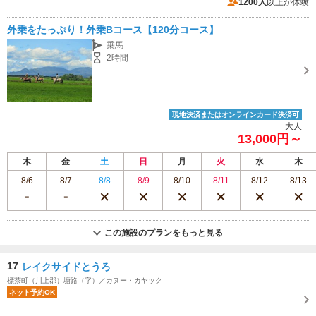
休業：台風、吹雪など悪天候の場合は安全面を配慮し、休業させていただき
1200人
以上が体験
ます。
専用駐車場あり（無料）10台
外乗をたっぷり！外乗Bコース【120分コース】
乗馬
2時間
現地決済またはオンラインカード決済可
大人
13,000円～
木
金
土
日
月
火
水
木
8/6
8/7
8/8
8/9
8/10
8/11
8/12
8/13
この施設のプランをもっと見る
17
レイクサイドとうろ
標茶町（川上郡）塘路（字）／カヌー・カヤック
ネット予約OK