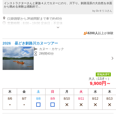
インストラクターさんと家族４人でカヌーにのり、川下り。釧路湿原の大自然を水面
から眺める体験は感動的で...
by Dr.キリコさん
(1)釧路駅からJR細岡駅まで車で約40分
営業時間：8:00～19:00 定休日：不定休
近隣駐車場あり（無料）4台
8200人
以上が体験
2026 昼どき釧路川カヌーツアー
カヌー・カヤック
2時間40分
現地決済可
大人（13才～）
9,900円～
木
金
土
日
月
火
水
木
8/6
8/7
8/8
8/9
8/10
8/11
8/12
8/13