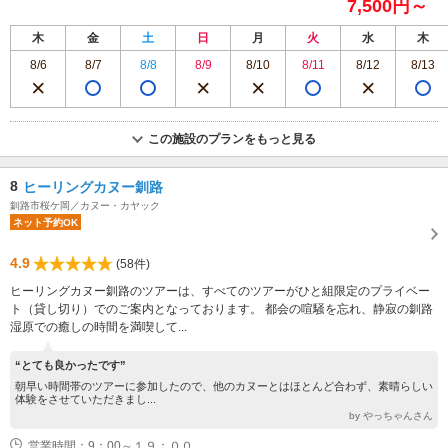
7,500円～
木
金
土
日
月
火
水
木
8/6
8/7
8/8
8/9
8/10
8/11
8/12
8/13
この施設のプランをもっと見る
8
ヒーリングカヌー釧路
釧路市桜ケ岡／カヌー・カヤック
ネット予約OK
4.9
(58件)
ヒーリングカヌー釧路のツアーは、すべてのツアーがひと組限定のプライベー
ト（貸し切り）でのご案内となっております。 都会の喧騒を忘れ、静寂の釧路
湿原での癒しの時間を満喫して...
“とても良かったです”
朝早い時間帯のツアーに参加したので、他のカヌーとはほとんど合わず、素晴らしい
体験をさせていただきまし...
by やっちゃんさん
営業時間：9：00～１９：００