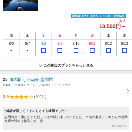
現地決済またはオンラインカード決済可
大人
10,500円～
木
金
土
日
月
火
水
木
8/6
8/7
8/8
8/9
8/10
8/11
8/12
8/13
この施設のプランをもっと見る
23
道の駅 しらぬか 恋問館
白糠町（白糠郡）コイトイ／道の駅・サービスエリア
3.9
(309件)
“施設が新しくトイレもとても綺麗でした”
恋問海岸に面してまだ新しい道の駅が建っていました。２階の展望デッキからの恋問
海岸の眺めは格別です。恋...
by キヨさん