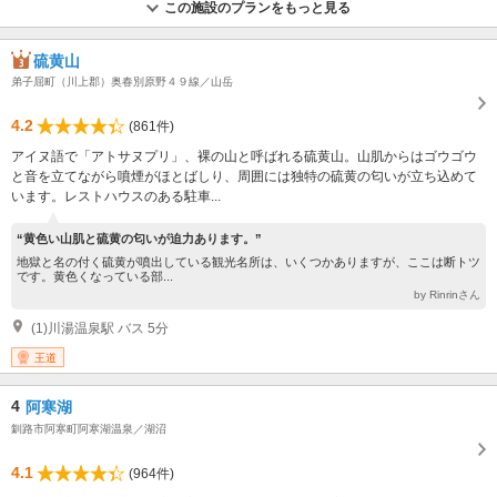
この施設のプランをもっと見る
硫黄山
弟子屈町（川上郡）奥春別原野４９線／山岳
4.2
(861件)
アイヌ語で「アトサヌプリ」、裸の山と呼ばれる硫黄山。山肌からはゴウゴウ
と音を立てながら噴煙がほとばしり、周囲には独特の硫黄の匂いが立ち込めて
います。レストハウスのある駐車...
“黄色い山肌と硫黄の匂いが迫力あります。”
地獄と名の付く硫黄が噴出している観光名所は、いくつかありますが、ここは断トツ
です。黄色くなっている部...
by Rinrinさん
(1)川湯温泉駅 バス 5分
王道
4
阿寒湖
釧路市阿寒町阿寒湖温泉／湖沼
4.1
(964件)