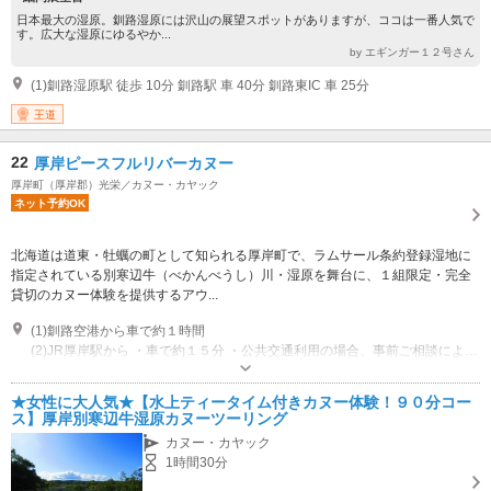
日本最大の湿原。釧路湿原には沢山の展望スポットがありますが、ココは一番人気で
す。広大な湿原にゆるやか...
by エギンガー１２号さん
(1)釧路湿原駅 徒歩 10分 釧路駅 車 40分 釧路東IC 車 25分
王道
22
厚岸ピースフルリバーカヌー
厚岸町（厚岸郡）光栄／カヌー・カヤック
ネット予約OK
北海道は道東・牡蠣の町として知られる厚岸町で、ラムサール条約登録湿地に
指定されている別寒辺牛（べかんべうし）川・湿原を舞台に、１組限定・完全
貸切のカヌー体験を提供するアウ...
(1)釧路空港から車で約１時間
(2)JR厚岸駅から ・車で約１５分 ・公共交通利用の場合、事前ご相談により厚岸駅集合への変更可
営業期間：午前９時から午後６時まで
専用駐車場あり（無料）10台 集合場所の【厚岸水鳥観察館】の駐車場情報です。
★女性に大人気★【水上ティータイム付きカヌー体験！９０分コー
ス】厚岸別寒辺牛湿原カヌーツーリング
カヌー・カヤック
1時間30分