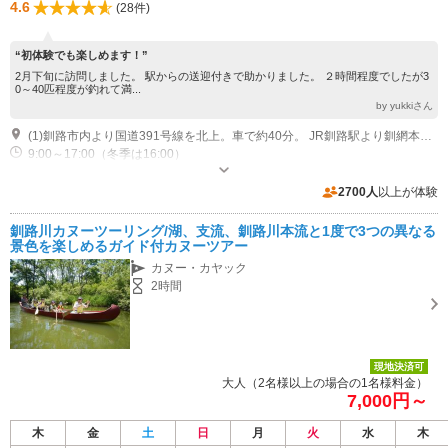
4.6
(28件)
“初体験でも楽しめます！”
2月下旬に訪問しました。 駅からの送迎付きで助かりました。 ２時間程度でしたが3
0～40匹程度が釣れて満...
by yukkiさん
(1)釧路市内より国道391号線を北上。車で約40分。 JR釧路駅より釧網本線（標茶・川湯方面行き）に乗車。5つ目の駅の塘路駅で下車。 ※JRご利用の場合は塘路駅への無料送迎可能。
9:00～17:00（冬季は16:00）
2700人
以上が体験
釧路川カヌーツーリング/湖、支流、釧路川本流と1度で3つの異なる
景色を楽しめるガイド付カヌーツアー
カヌー・カヤック
2時間
現地決済可
大人（2名様以上の場合の1名様料金）
7,000円～
木
金
土
日
月
火
水
木