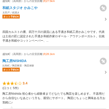
越知町（高岡郡）からの目安距離
約27.5km
和紙スタジオ かみこや
太田戸／紙漉き
ネット予約OK
四国カルストの麓、四万十川の源流にある手漉き和紙工房かみこやです。代表
は土佐の匠に認定された手漉き和紙作家ロギール・アウテンボーガルト。伝統
手漉き和紙やコットンペーパー、...
越知町（高岡郡）からの目安距離
約28.1km
陶工房NISHIDA
比島町／陶芸教室・陶芸体験
ネット予約OK
3.4
(口コミ 5件)
陶工房Nishida 初心者から経験者までどなたでも陶芸を楽しめます。 不器用だ
から自信ないなあという方も、親切にサポート。 陶芸にちょっと興味ある方お
気軽に♪