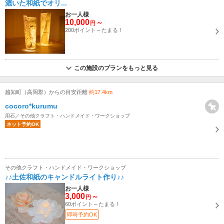
漉いた和紙でオリ...
お一人様
10,000
～
円
200ポイント～たまる！
この施設のプランをもっと見る
越知町（高岡郡）からの目安距離
約17.4km
cocoro*kurumu
用石／その他クラフト・ハンドメイド・ワークショップ
ネット予約OK
その他クラフト・ハンドメイド・ワークショップ
♪♪土佐和紙のキャンドルライト作り♪♪
お一人様
3,000
～
円
60ポイント～たまる！
即時予約OK