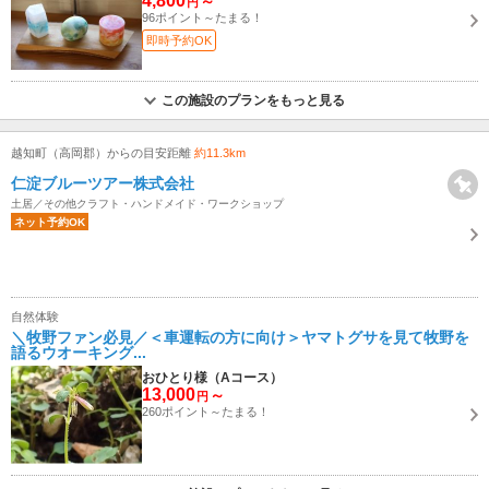
4,800
～
円
96ポイント～たまる！
即時予約OK
この施設のプランをもっと見る
越知町（高岡郡）からの目安距離
約11.3km
仁淀ブルーツアー株式会社
土居／その他クラフト・ハンドメイド・ワークショップ
ネット予約OK
自然体験
＼牧野ファン必見／＜車運転の方に向け＞ヤマトグサを見て牧野を
語るウオーキング...
おひとり様（Aコース）
13,000
～
円
260ポイント～たまる！