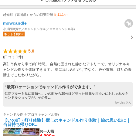
越知町（高岡郡）からの目安距離
約11.1km
mowcandle
小川西津賀才／キャンドル作り(アロマキャンドル等)
ネット予約OK
5.0
(口コミ 1件)
高知市内から車で約1時間。 自然に囲まれた静かなアトリエで、オリジナルキ
ャンドル作りを体験できます。 型に流し込むだけでなく、色や質感、灯りの表
情までこだわりながら、...
“最高ロケーションでキャンドル作りができます。”
仁淀ブルーを見に高知へ。いの町から20分ほど登った綺麗な川沿いにおしゃれなキ
ャンドルショップが。その奥...
by Lisaさん
キャンドル作り(アロマキャンドル等)
【いの町・灯り体験】癒しのキャンドル作り体験｜旅の思い出に｜
当日持ち帰りOK...
お一人様