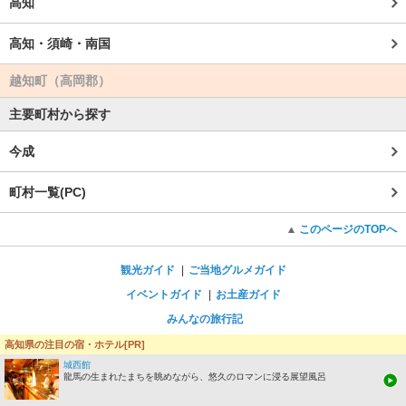
高知
高知・須崎・南国
越知町（高岡郡）
主要町村から探す
今成
町村一覧(PC)
このページのTOPへ
観光ガイド
ご当地グルメガイド
イベントガイド
お土産ガイド
みんなの旅行記
じゃらんTOPへ
高知県の注目の宿・ホテル[PR]
城西館
表示：
スマートフォン版
PC版
龍馬の生まれたまちを眺めながら、悠久のロマンに浸る展望風呂