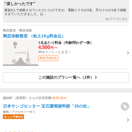
“楽しかったです”
家族3人で体験させていただいたのですが、電動ドクロが2名、手ロクロが1名で体験
させていただきました。お...
by クリゴンさん
陶芸教室・陶芸体験
陶芸体験教室 （粘土1Kg料金込）
1名あたり料金（年齢問わず一律）
4,500
～
円
90ポイント～たまる！
即時予約OK
この施設のプラン一覧へ（1件）
越知町（高岡郡）からの目安距離
約30.2km
日本サンゴセンター 宝石珊瑚資料館「35の杜」
種崎／アクセサリー作り
ネット予約OK