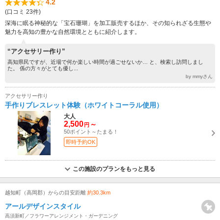
4.2
(口コミ 23件)
深海に眠る神秘的な「宝石珊瑚」を加工販売するほか、その知られざる生態や
魅力を高知の豊かな自然環境とともに紹介します。
“アクセサリー作り”
高知県民ですが、近場で何か楽しい時間が過ごせないか… と、検索し訪問しまし
た。 係の方々がとても優し...
by mmyさん
アクセサリー作り
手作りブレスレット体験（ホワイトコーラル使用）
大人
2,500
～
円
50ポイント～たまる！
即時予約OK
この施設のプランをもっと見る
越知町（高岡郡）からの目安距離
約30.3km
アールデザインスタイル
高須新町／フラワーアレンジメント・ガーデニング