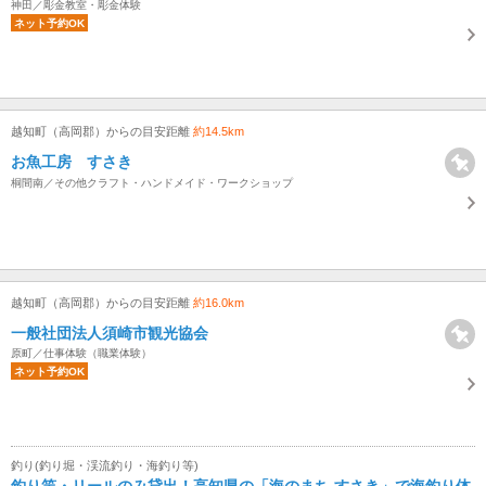
神田／彫金教室・彫金体験
ネット予約OK
越知町（高岡郡）からの目安距離
約14.5km
お魚工房 すさき
桐間南／その他クラフト・ハンドメイド・ワークショップ
越知町（高岡郡）からの目安距離
約16.0km
一般社団法人須崎市観光協会
原町／仕事体験（職業体験）
ネット予約OK
釣り(釣り堀・渓流釣り・海釣り等)