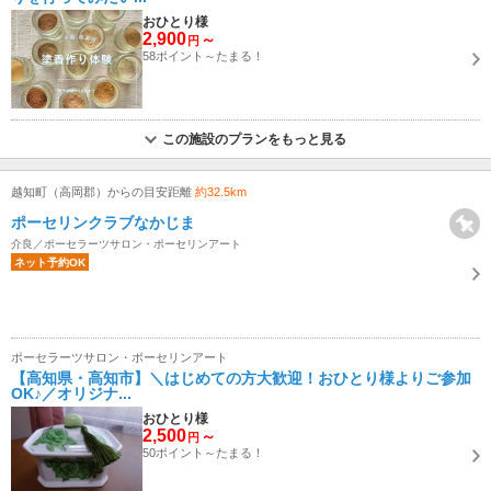
おひとり様
2,900
～
円
58ポイント～たまる！
この施設のプランをもっと見る
越知町（高岡郡）からの目安距離
約32.5km
ポーセリンクラブなかじま
介良／ポーセラーツサロン・ポーセリンアート
ネット予約OK
ポーセラーツサロン・ポーセリンアート
【高知県・高知市】＼はじめての方大歓迎！おひとり様よりご参加
OK♪／オリジナ...
おひとり様
2,500
～
円
50ポイント～たまる！