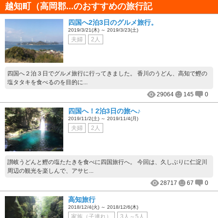
越知町（高岡郡...のおすすめの旅行記
四国へ2泊3日のグルメ旅行。
2019/3/21(木) ～ 2019/3/23(土)
夫婦
2人
四国へ２泊３日でグルメ旅行に行ってきました。 香川のうどん、高知で鰹の
塩タタキを食べるのを目的に...
29064
145
0
四国へ！2泊3日の旅へ♪
2019/11/2(土) ～ 2019/11/4(月)
夫婦
2人
讃岐うどんと鰹の塩たたきを食べに四国旅行へ。 今回は、久しぶりに仁淀川
周辺の観光を楽しんで、アサヒ...
28717
67
0
高知旅行
2018/12/4(火) ～ 2018/12/6(木)
家族（子連れ）
3人～5人