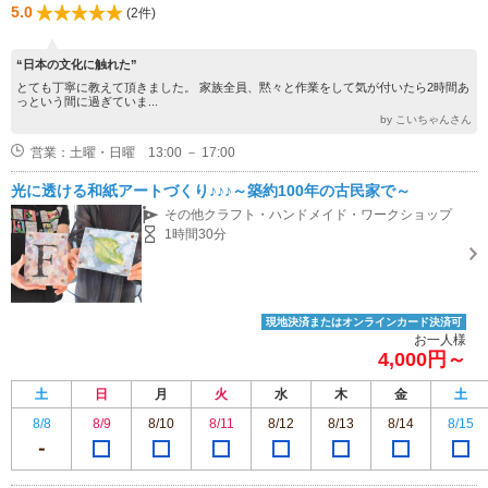
5.0
(2件)
“日本の文化に触れた”
とても丁寧に教えて頂きました。 家族全員、黙々と作業をして気が付いたら2時間あ
っという間に過ぎていま...
by こいちゃんさん
営業：土曜・日曜 13:00 － 17:00
光に透ける和紙アートづくり♪♪♪～築約100年の古民家で～
その他クラフト・ハンドメイド・ワークショップ
1時間30分
現地決済またはオンラインカード決済可
お一人様
4,000円～
土
日
月
火
水
木
金
土
8/8
8/9
8/10
8/11
8/12
8/13
8/14
8/15