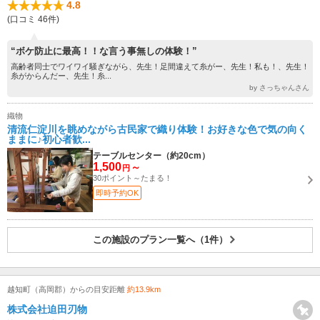
4.8
(口コミ 46件)
“ボケ防止に最高！！な言う事無しの体験！”
高齢者同士でワイワイ騒ぎながら、先生！足間違えて糸がー、先生！私も！、先生！
糸がからんだー、先生！糸...
by さっちゃんさん
織物
清流仁淀川を眺めながら古民家で織り体験！お好きな色で気の向く
ままに♪初心者歓...
テーブルセンター（約20cm）
1,500
～
円
30ポイント～たまる！
即時予約OK
この施設のプラン一覧へ（1件）
越知町（高岡郡）からの目安距離
約13.9km
株式会社迫田刃物