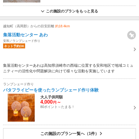
この施設のプランをもっと見る
越知町（高岡郡）からの目安距離
約18.4km
集落活動センター あわ
安和／ランプシェード作り
ネット予約OK
集落活動センターあわは高知県須崎市の西端に位置する安和地区で地域コミュ
ニティーの活性化や問題解決に向けて様々な活動を実施しています
ランプシェード作り
バタフライピーを使ったランプシェード作り体験
大人子供同額
4,000
～
円
80ポイント～たまる！
この施設のプラン一覧へ（1件）