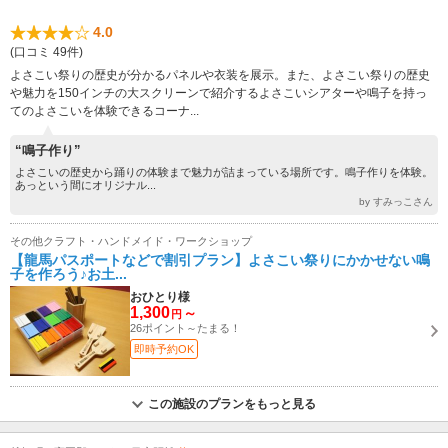
4.0
(口コミ 49件)
よさこい祭りの歴史が分かるパネルや衣装を展示。また、よさこい祭りの歴史
や魅力を150インチの大スクリーンで紹介するよさこいシアターや鳴子を持っ
てのよさこいを体験できるコーナ...
“鳴子作り”
よさこいの歴史から踊りの体験まで魅力が詰まっている場所です。鳴子作りを体験。
あっという間にオリジナル...
by すみっこさん
その他クラフト・ハンドメイド・ワークショップ
【龍馬パスポートなどで割引プラン】よさこい祭りにかかせない鳴
子を作ろう♪お土...
おひとり様
1,300
～
円
26ポイント～たまる！
即時予約OK
この施設のプランをもっと見る