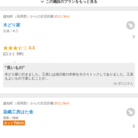
この施設のプランをもっと見る
越知町（高岡郡）からの目安距離
約11.3km
木どり家
北浦／木工
3.3
(口コミ 3件)
“良いもの”
木どり家に行きました。工房には池川産の木材を大小ストックしてありました。工具
もよいもので楽しむことが...
by ぎたけさん
越知町（高岡郡）からの目安距離
約11.6km
染織工房はた舎
鹿敷／織物
ネット予約OK