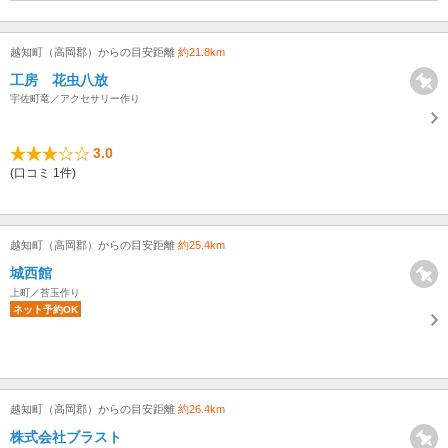
越知町（高岡郡）からの目安距離
約21.8km
工房 花虫八放
宇佐町竜／アクセサリー作り
3.0
(口コミ 1件)
越知町（高岡郡）からの目安距離
約25.4km
城西館
上町／苔玉作り
ネット予約OK
越知町（高岡郡）からの目安距離
約26.4km
株式会社ブラスト