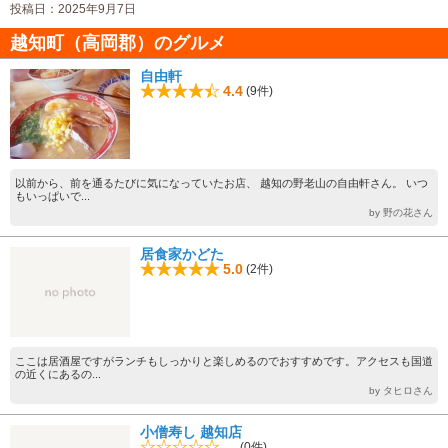
投稿日：2025年9月7日
越知町（高岡郡）のグルメ
自由軒
4.4
(9件)
以前から、前を通るたびに気になっていたお店、 越知の野老山の自由軒さん。 いつ
もいっぱいで...
by 野の花さん
居食家かどた
5.0
(2件)
ここは居酒屋ですがランチもしっかりと楽しめるのでおすすめです。アクセスも国道
の近くにあるの...
by タヒロさん
小僧寿し 越知店
-.-
(0件)