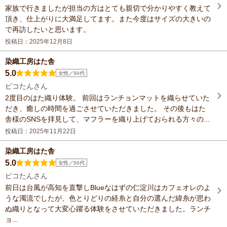
家族で行きましたが担当の方はとても親切で分かりやすく教えて
頂き、仕上がりに大満足してます。また今度はサイズの大きいの
で再訪したいと思います。
投稿日：2025年12月8日
染織工房はた舎
5.0
女性／50代
ピコたんさん
2度目のはた織り体験。 前回はランチョンマットを織らせていた
だき、癒しの時間を過ごさせていただきました。 その後もはた
舎様のSNSを拝見して、マフラーを織り上げておられる方々の...
投稿日：2025年11月22日
染織工房はた舎
5.0
女性／50代
ピコたんさん
前日は台風が高知を直撃しBlueなはずの仁淀川はカフェオレのよ
うな濁流でしたが、色とりどりの経糸と自分の選んだ緯糸が思わ
ぬ織りとなって大変心躍る体験をさせていただきました。ランチ
ョ...