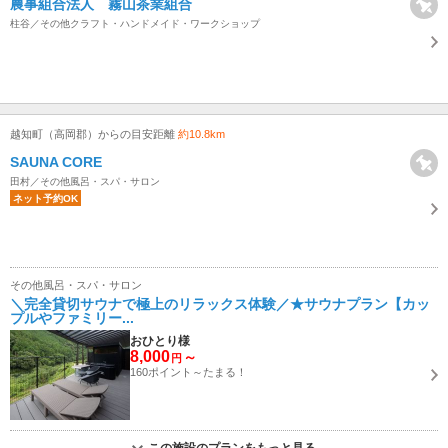
農事組合法人 霧山茶業組合
柱谷／その他クラフト・ハンドメイド・ワークショップ
越知町（高岡郡）からの目安距離
約10.8km
SAUNA CORE
田村／その他風呂・スパ・サロン
ネット予約OK
その他風呂・スパ・サロン
＼完全貸切サウナで極上のリラックス体験／★サウナプラン【カッ
プルやファミリー...
おひとり様
8,000
～
円
160ポイント～たまる！
この施設のプランをもっと見る