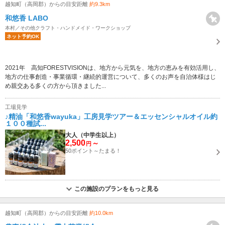
越知町（高岡郡）からの目安距離
約9.3km
和悠香 LABO
本村／その他クラフト・ハンドメイド・ワークショップ
ネット予約OK
2021年 高知FORESTVISIONは、地方から元気を、地方の恵みを有効活用し、
地方の仕事創造・事業循環・継続的運営について、多くのお声を自治体様はじ
め親交ある多くの方から頂きました...
工場見学
♪精油「和悠香wayuka」工房見学ツアー＆エッセンシャルオイル約
１００種試...
大人（中学生以上）
2,500
～
円
50ポイント～たまる！
この施設のプランをもっと見る
越知町（高岡郡）からの目安距離
約10.0km