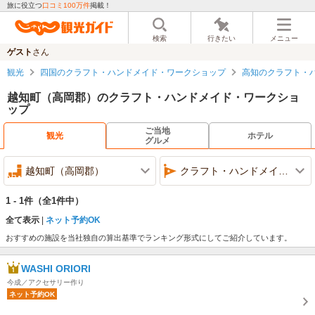
旅に役立つ
口コミ100万件
掲載！
検索
行きたい
メニュー
ゲスト
さん
観光
四国のクラフト・ハンドメイド・ワークショップ
高知のクラフト・
越知町（高岡郡）のクラフト・ハンドメイド・ワークショ
ップ
ご当地
観光
ホテル
グルメ
越知町（高岡郡）
クラフト・ハンドメイド・ワークショップ
1 - 1件
（全1件中）
全て表示
ネット予約OK
おすすめの施設を当社独自の算出基準でランキング形式にしてご紹介しています。
WASHI ORIORI
今成／アクセサリー作り
ネット予約OK