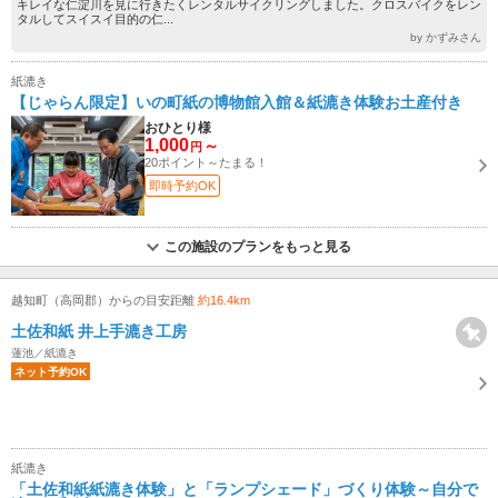
キレイな仁淀川を見に行きたくレンタルサイクリングしました。クロスバイクをレン
タルしてスイスイ目的の仁...
by かずみさん
紙漉き
【じゃらん限定】いの町紙の博物館入館＆紙漉き体験お土産付き
おひとり様
1,000
～
円
20ポイント～たまる！
即時予約OK
この施設のプランをもっと見る
越知町（高岡郡）からの目安距離
約16.4km
土佐和紙 井上手漉き工房
蓮池／紙漉き
ネット予約OK
紙漉き
「土佐和紙紙漉き体験」と「ランプシェード」づくり体験～自分で