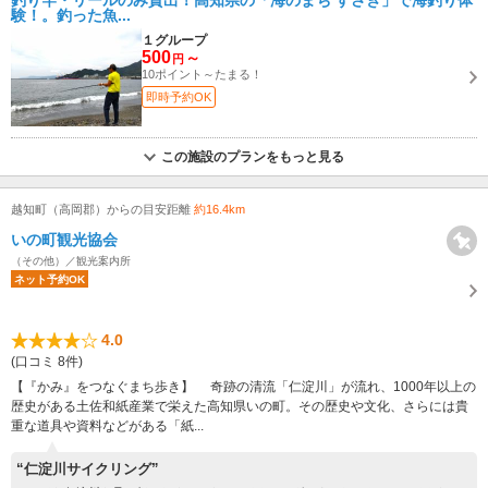
釣り竿・リールのみ貸出！高知県の「海のまち すさき」で海釣り体
験！。釣った魚...
１グループ
500
～
円
10ポイント～たまる！
即時予約OK
この施設のプランをもっと見る
越知町（高岡郡）からの目安距離
約16.4km
いの町観光協会
（その他）／観光案内所
ネット予約OK
4.0
(口コミ 8件)
【『かみ』をつなぐまち歩き】 奇跡の清流「仁淀川」が流れ、1000年以上の
歴史がある土佐和紙産業で栄えた高知県いの町。その歴史や文化、さらには貴
重な道具や資料などがある「紙...
“仁淀川サイクリング”