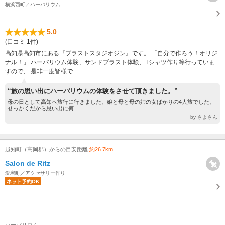
横浜西町／ハーバリウム
5.0
(口コミ 1件)
高知県高知市にある『ブラストスタジオジン』です。 「自分で作ろう！オリジ
ナル！」 ハーバリウム体験、サンドブラスト体験、Tシャツ作り等行っていま
すので、 是非一度皆様で...
“旅の思い出にハーバリウムの体験をさせて頂きました。”
母の日として高知へ旅行に行きました。娘と母と母の姉の女ばかりの4人旅でした。
せっかくだから思い出に何...
by さよさん
越知町（高岡郡）からの目安距離
約26.7km
Salon de Ritz
愛宕町／アクセサリー作り
ネット予約OK
ハーバリウム