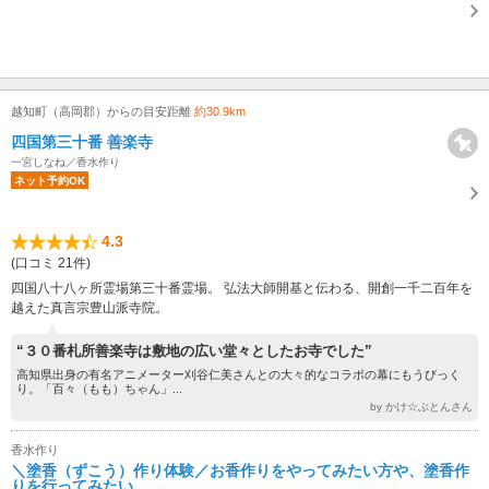
越知町（高岡郡）からの目安距離
約30.9km
四国第三十番 善楽寺
一宮しなね／香水作り
ネット予約OK
4.3
(口コミ 21件)
四国八十八ヶ所霊場第三十番霊場。 弘法大師開基と伝わる、開創一千二百年を
越えた真言宗豊山派寺院。
“３０番札所善楽寺は敷地の広い堂々としたお寺でした”
高知県出身の有名アニメーター刈谷仁美さんとの大々的なコラボの幕にもうびっく
り。「百々（もも）ちゃん」...
by かけ☆ぶとんさん
香水作り
＼塗香（ずこう）作り体験／お香作りをやってみたい方や、塗香作
りを行ってみたい...