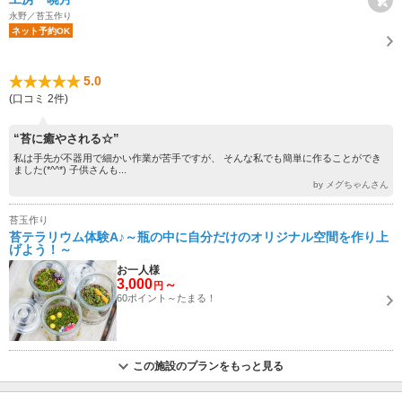
永野／苔玉作り
ネット予約OK
5.0
(口コミ 2件)
“苔に癒やされる☆”
私は手先が不器用で細かい作業が苦手ですが、 そんな私でも簡単に作ることができ
ました(*^^*) 子供さんも...
by メグちゃんさん
苔玉作り
苔テラリウム体験A♪～瓶の中に自分だけのオリジナル空間を作り上
げよう！～
お一人様
3,000
～
円
60ポイント～たまる！
この施設のプランをもっと見る