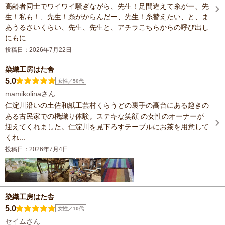
高齢者同士でワイワイ騒ぎながら、先生！足間違えて糸がー、先
生！私も！、先生！糸がからんだー、先生！糸替えたい、と、ま
あうるさいくらい、先生、先生と、アチラこちらからの呼び出し
にもに...
投稿日：2026年7月22日
染織工房はた舎
5.0
女性／50代
mamikolinaさん
仁淀川沿いの土佐和紙工芸村くらうどの裏手の高台にある趣きの
ある古民家での機織り体験。ステキな笑顔 の女性のオーナーが
迎えてくれました。仁淀川を見下ろすテーブルにお茶を用意して
くれ...
投稿日：2026年7月4日
染織工房はた舎
5.0
女性／10代
セイムさん