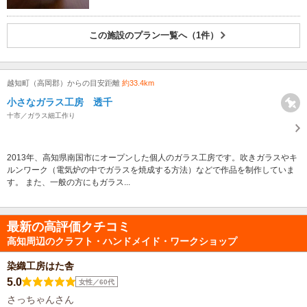
この施設のプラン一覧へ（1件）
越知町（高岡郡）からの目安距離
約33.4km
小さなガラス工房 透千
十市／ガラス細工作り
2013年、高知県南国市にオープンした個人のガラス工房です。吹きガラスやキ
ルンワーク（電気炉の中でガラスを焼成する方法）などで作品を制作していま
す。 また、一般の方にもガラス...
最新の高評価クチコミ
高知周辺のクラフト・ハンドメイド・ワークショップ
染織工房はた舎
5.0
女性／60代
さっちゃんさん