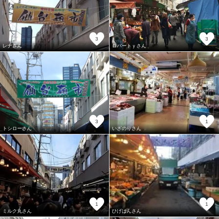
3
3
レナさん
ロバートｙさん
3
1
トシローさん
いざのりさん
1
1
ミルク丸さん
ひげはんさん