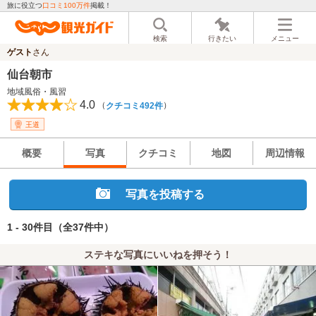
旅に役立つ
口コミ100万件
掲載！
検索
行きたい
メニュー
ゲスト
さん
仙台朝市
地域風俗・風習
4.0
（
）
クチコミ492件
王道
概要
写真
クチコミ
地図
周辺情報
写真を投稿する
1 - 30件目
（全37件中）
ステキな写真にいいねを押そう！