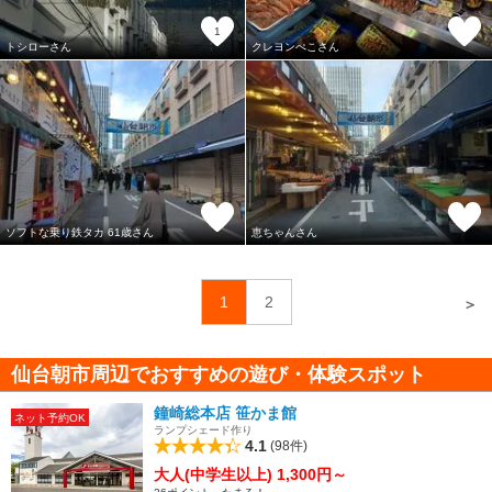
1
トシローさん
クレヨンぺこさん
ソフトな乗り鉄タカ 61歳さん
恵ちゃんさん
1
2
＞
仙台朝市周辺でおすすめの遊び・体験スポット
鐘崎総本店 笹かま館
ネット予約OK
ランプシェード作り
4.1
(98件)
大人(中学生以上) 1,300円～