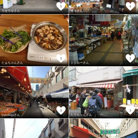
5
4
ろせろせさん
キヨさん
3
3
たぁちゃんさん
トシローさん
3
3
topologyさん
たろちゃんさん