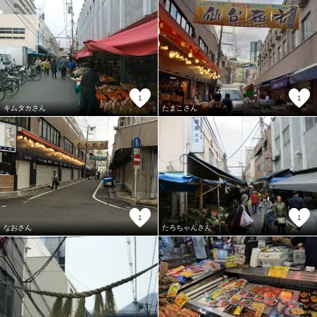
1
1
キムタカさん
たまこさん
1
1
なおさん
たろちゃんさん