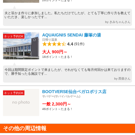
26ポイント～たまる！
夫と笹かま作りに参加しました。私たちだけでしたが、とても丁寧に作り方を教えて
いただき、楽しかったです...
by きみちゃんさん
AQUAIGNIS SENDAI 藤塚の湯
ネット予約OK
日帰り温泉
4.4
(91件)
大人 900円～
18ポイント～たまる！
今回は期間限定ポイントで来ましたが、それがなくても毎月何回かは来ておりますの
で、勝手知ったる施設です...
by 西柴さん
BOOTVERSE仙台ベガロポリス店
ネット予約OK
サバゲー(サバイバルゲーム)
一般 2,300円～
46ポイント～たまる！
その他の周辺情報