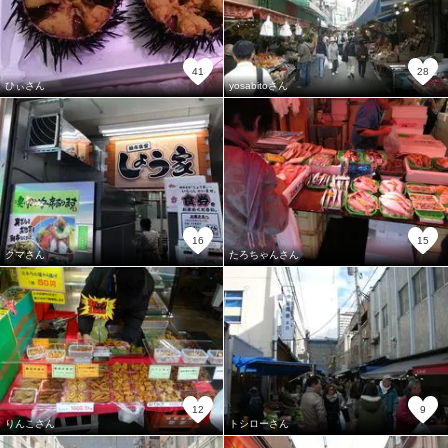
41
28
ひぃさん
yosabitoさん
16
15
クマさん
たろちゃんさん
12
9
りんこさん
トシローさん