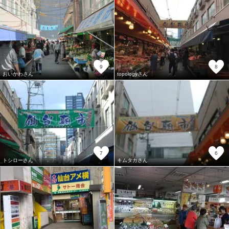
9
8
おいかわさん
topologyさん
7
6
トシローさん
キムタカさん