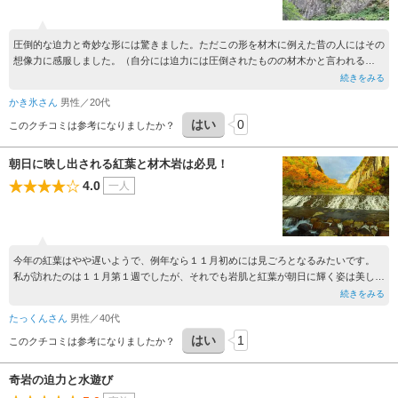
圧倒的な迫力と奇妙な形には驚きました。ただこの形を材木に例えた昔の人にはその
想像力に感服しました。（自分には迫力には圧倒されたものの材木かと言われる
と…）駐車場の近くには移設した古民家もありますしゆっくり見ることができまし
続きをみる
た。
かき氷さん
男性／20代
はい
0
このクチコミは参考になりましたか？
朝日に映し出される紅葉と材木岩は必見！
4.0
一人
今年の紅葉はやや遅いようで、例年なら１１月初めには見ごろとなるみたいです。
私が訪れたのは１１月第１週でしたが、それでも岩肌と紅葉が朝日に輝く姿は美しか
ったですよ！
続きをみる
たっくんさん
男性／40代
はい
1
このクチコミは参考になりましたか？
奇岩の迫力と水遊び