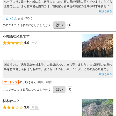
七ヶ宿に行く途中材木岩に立ち寄りしました。石の壁が楯状に並んでいます。とても
圧巻でした。また材木岩公園内には、古民家もあり昔の農家の道具や材木を切るノコ
ギリなど無料で見学出来ます。ゆっくりと立ち寄りが出来る所です。
続きをみる
ロビンさん
女性／50代
はい
0
このクチコミは参考になりましたか？
不思議な光景です
4.0
一人
国道沿いに「天然記念物材木岩」の看板があり、立ち寄りました。柱状節理の岩壁の
事を材木岩と名付けたもので、誠にセンスの良いネーミング。迫力のある景色でし
た。付近には、公園やお蕎麦屋さんもあるので材木岩見物の跡もゆっくり滞在できそ
続きをみる
うです。
のりゆきさん
男性／40代
アートツウ
はい
0
このクチコミは参考になりましたか？
材木岩…？
3.0
家族