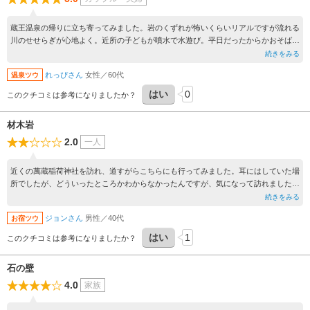
蔵王温泉の帰りに立ち寄ってみました。岩のくずれが怖いくらいリアルですが流れる
川のせせらぎが心地よく。近所の子どもが噴水で水遊び。平日だったからかおそば屋
さんはお休みでした。木村家住宅も見学しました。管理人に詳しく説明してもらいま
続きをみる
した。天然の冷蔵庫もありすずめました。
れっぴさん
女性／60代
温泉ツウ
はい
0
このクチコミは参考になりましたか？
材木岩
2.0
一人
近くの萬蔵稲荷神社を訪れ、道すがらこちらにも行ってみました。耳にはしていた場
所でしたが、どういったところかわからなかったんですが、気になって訪れました。
想像以上に整備されており、川沿いだったのですが、子どもたちがたくさん遊んでい
続きをみる
ました。材木岩自体もものすごく見応えあり、駐車場もいっぱいになってました。ち
ジョンさん
男性／40代
お宿ツウ
ょっと山深いとこだったので、帰りに猿を見かけましたので、行く際は気をつけて行
くことをオススメします。
はい
1
このクチコミは参考になりましたか？
石の壁
4.0
家族