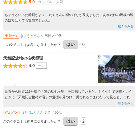
5.0
カップル・夫婦
ちょうどいった時期がよく、たくさんの鯉のぼりが見えました。あれだけの規模の鯉
のぼりはとても壮観でしたね。
続きをみる
きょうどうさん
男性／40代
東京ツウ
はい
0
このクチコミは参考になりましたか？
天然記念物の柱状節理
4.0
一人
白石から国道113号線で「道の駅七ヶ宿」を目指していると、もう少しで到着という
ときに「天然記念物材木岩」の道標を見つけ、誘われるままに行って見ると、それは
七ヶ宿街道という福島への街道から少し入ったところだった。5月なので鯉のぼりが
続きをみる
川を跨いで吊るされ、その向こうに見事な柱状節理の崖が見え、風化して落下した岩
ひげはんさん
男性／60代
グルメツウ
が材木のように山積みとなっていた。
はい
2
このクチコミは参考になりましたか？