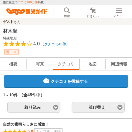
旅に役立つ
口コミ100万件
掲載！
検索
行きたい
メニュー
ゲスト
さん
材木岩
特殊地形
4.0
（
）
クチコミ45件
王道
概要
写真
クチコミ
地図
周辺情報
クチコミを投稿する
1 - 10件
（全45件中）
絞り込み
並び替え
自然の素晴らしさに感激！
5.0
カップル・夫婦