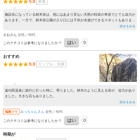
5.0
家族
施設名になっている材木岩は、他にはあまり見ない天然の柱状の奇岩でとても迫力が
あります。一方で、材木岩公園の入り口には子供が水遊びできるスポットもありま
す。２、３歳の子供；なら、水着になるのがおすすめくらいの割と楽しい遊び場で
続きをみる
す。無料なのでおすすめです。
さおさん
女性／40代
はい
0
このクチコミは参考になりましたか？
おすすめ
5.0
カップル・夫婦
遠刈田温泉に旅行に行った時に、寄りました。材木のように見える岩が、迫力があり
ました。大きな石もありました。
続きをみる
みっちゃんさん
女性／40代
福島ツウ
はい
0
このクチコミは参考になりましたか？
時期が