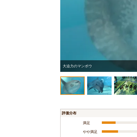
大迫力のマンボウ
評価分布
満足
やや満足