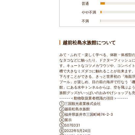
普通
やや不満
不満
越前松島水族館について
みて・ふれて・楽しく学べる、体験・体感型
なタコなどに触ったり、ドクターフィッシュ
す。キュートなコツメカワウソや、コンペイ
槽で大きなミズダコに触れることが出来ます
下ろすことができる、きっと世界初の『海面
プール」が楽しめ、目の前の海岸で行なう「
館」にある水中トンネルからは、空を飛ぶよ
族館グッズがいっぱいのおみやげショップも
------＜動物取扱業者標識の項目＞------
①三国観光産業株式会社
②越前松島水族館
③福井県坂井市三国町崎74-2-3
④展示
⑤S07E031
⑥2022年5月24日