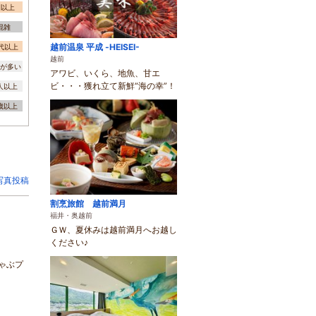
間以上
混雑
越前温泉 平成 -HEISEI-
0代以上
越前
が多い
アワビ、いくら、地魚、甘エ
ビ・・・獲れ立て新鮮“海の幸”！
0人以上
3歳以上
写真投稿
割烹旅館 越前満月
福井・奥越前
ＧＷ、夏休みは越前満月へお越し
ください♪
ゃぶプ