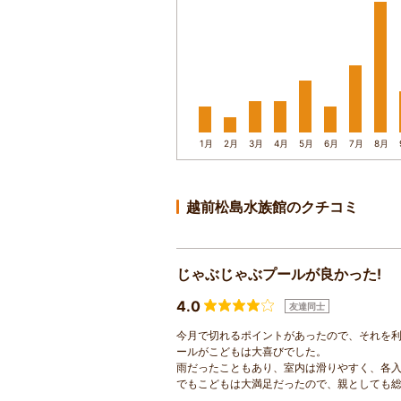
1月
2月
3月
4月
5月
6月
7月
8月
越前松島水族館のクチコミ
じゃぶじゃぶプールが良かった!
4.0
友達同士
今月で切れるポイントがあったので、それを
ールがこどもは大喜びでした。
雨だったこともあり、室内は滑りやすく、各
でもこどもは大満足だったので、親としても