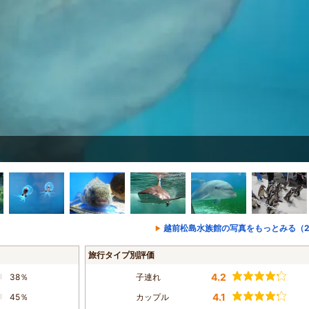
越前松島水族館の写真をもっとみる（2
旅行タイプ別評価
4.2
38％
子連れ
4.1
45％
カップル