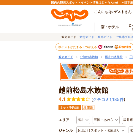
国内の観光スポット・イベント情報はじゃらんnet ～日本
こんにちは♪ゲストさん
じ
宿・ホテル
観光ガイド
旅行ガイド
観光ガイド
ご当地グル
ポイントがたまる・つかえる
観光ガイド
＞
北陸の水族館
＞
福井の水族館
＞
三
越前松島水族館
4.1
(
クチコミ1,185件
)
ネット予約OK
王道
エリア
福井
三国・あわら
坂井市
ジャンル
お出かけスポット・名所巡り
水