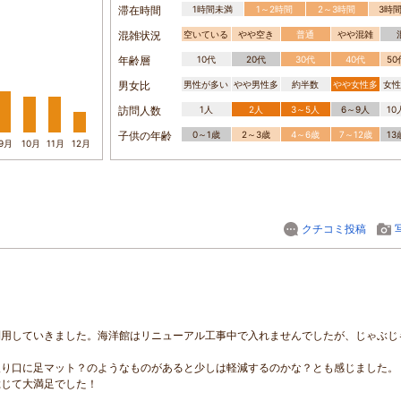
滞在時間
1時間未満
1～2時間
2～3時間
3時
混雑状況
空いている
やや空き
普通
やや混雑
年齢層
10代
20代
30代
40代
5
男女比
男性が多い
やや男性多
約半数
やや女性多
女性
訪問人数
1人
2人
3～5人
6～9人
1
子供の年齢
0～1歳
2～3歳
4～6歳
7～12歳
1
9月
10月
11月
12月
クチコミ投稿
利用していきました。海洋館はリニューアル工事中で入れませんでしたが、じゃぶじ
入り口に足マット？のようなものがあると少しは軽減するのかな？とも感じました。
総じて大満足でした！