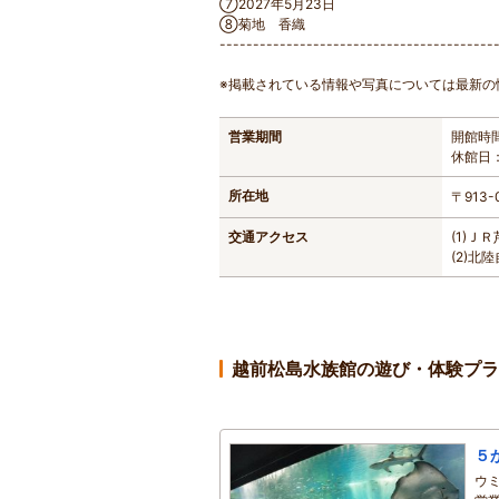
⑦2027年5月23日
⑧菊地 香織
-----------------------------------------
※掲載されている情報や写真については最新の
営業期間
開館時間
休館日
所在地
〒913
交通アクセス
(1)
(2)
越前松島水族館の遊び・体験プラ
５
ウ