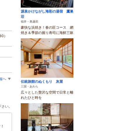
源泉かけながし海彩の湯宿 鷹巣
荘
福井・奥越前
豪快な浜焼き！春の匠コース 網
焼き＆季節の握り寿司に海鮮三昧
30）
報へ
伝統旅館のぬくもり 灰屋
三国・あわら
広々とした贅沢な空間で日常と離
れたひと時を
下さい。
す！