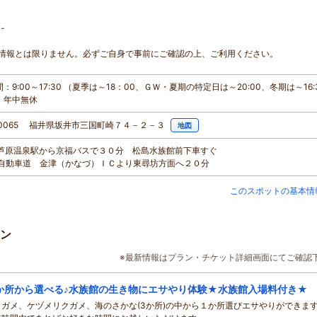
--
情報とは限りません。必ずご自身で事前にご確認の上、ご利用ください。
：9:00～17:30 （夏季は～18：00、ＧＷ・夏期の特定日は～20:00、冬期は～16:
：年中無休
-0065 福井県坂井市三国町崎７４－２－３
地図
ＪＲ芦原温泉駅から京福バスで３０分 松島水族館前下車すぐ
北陸自動車道 金津（かなづ）ＩＣより東尋坊方面へ２０分
このスポットの基本情
ン
※最新情報はプラン・チケット詳細画面にてご確認
か所から選べる♪水族館の生き物にエサやり体験★水族館入場料付き★
ミガメ、ケヅメリクガメ、海のさかな(3か所)の中から１か所選びエサやりができま