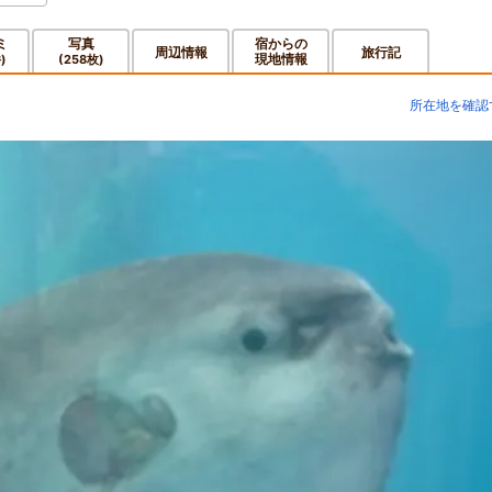
ミ
写真
宿からの
周辺情報
旅行記
現地情報
件)
(258枚)
所在地を確認