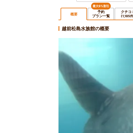
最大9%割引
予約
クチコ
概要
プラン一覧
(1,185
越前松島水族館の概要