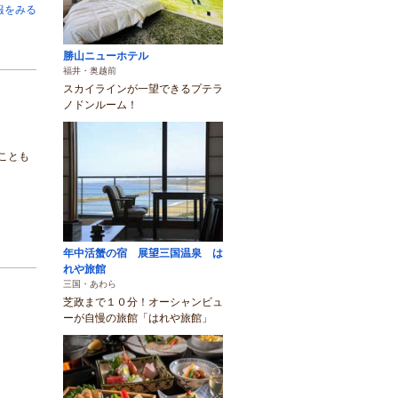
報をみる
勝山ニューホテル
福井・奥越前
スカイラインが一望できるプテラ
ノドンルーム！
ことも
年中活蟹の宿 展望三国温泉 は
れや旅館
三国・あわら
芝政まで１０分！オーシャンビュ
ーが自慢の旅館「はれや旅館」