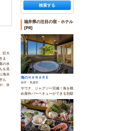
検索する
福井県の注目の宿・ホテル
[PR]
、巨大
きま
基の水
ちを見
ぶ海水
海のＨＡＮＡＲＥ
ぎん
福井・奥越前
や、水
サウナ、ジャグジー完備！海を眺
め屋外バーベキューができる別邸