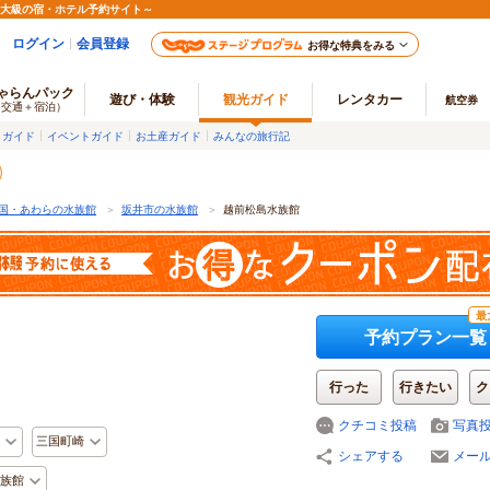
最大級の宿・ホテル予約サイト～
ログイン
会員登録
お得な特典をみる
ゃらんパック
遊び・体験
観光ガイド
レンタカー
航空券
（交通＋宿泊）
メガイド
イベントガイド
お土産ガイド
みんなの旅行記
国・あわらの水族館
＞
坂井市の水族館
＞
越前松島水族館
最
予約プラン一覧
行った
行きたい
ク
クチコミ投稿
写真
三国町崎
シェアする
メー
族館