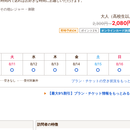
業時間内であればお好きな時間にお越しいただけます。
その他レジャー・体験
大人（高校生以
2,08
2,300円～
即時予約OK
ポイント2％
オンラインカード決
火
水
木
金
土
日
8/11
8/12
8/13
8/14
8/15
8/16
○
○
○
○
○
○
･･空きなし －･･･受付対象外
プラン・チケットの空き状況をもっ
【最大9%割引】プラン・チケット情報をもっとみる
訪問者の特徴