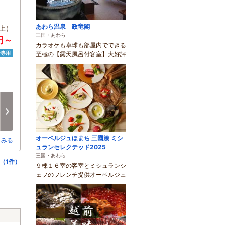
あわら温泉 政竜閣
上）
三国・あわら
0円～
カラオケも卓球も部屋内でできる
済専用
至極の【露天風呂付客室】大好評
月
火
水
木
金
土
8/17
8/18
8/19
8/20
8/21
8/22
次へ
○
○
○
○
○
○
オーベルジュほまち 三國湊 ミシ
とみる
ュランセレクテッド2025
三国・あわら
（1件）
９棟１６室の客室とミシュランシ
ェフのフレンチ提供オーベルジュ