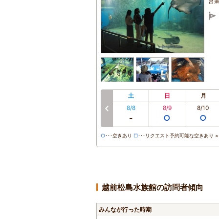
営
土
日
月
8/8
8/9
8/10
前へ
-
○
○
○
･･･空きあり
□
･･･リクエスト予約可能な空きあり ×･
越前松島水族館の訪問者傾向
みんなが行った時期