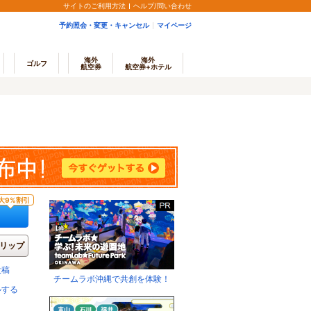
サイトのご利用方法
ヘルプ/問い合わせ
予約照会・変更・キャンセル
マイページ
海外
海外
ゴルフ
航空券
航空券+ホテル
大9%割引
リップ
投稿
チームラボ沖縄で共創を体験！
ルする