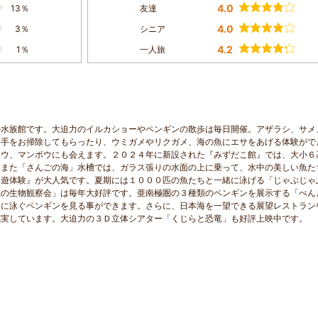
4.0
13％
友達
4.0
3％
シニア
4.2
1％
一人旅
の水族館です。大迫力のイルカショーやペンギンの散歩は毎日開催。アザラシ、サメ
に手をお掃除してもらったり、ウミガメやリクガメ、海の魚にエサをあげる体験がで
トウ、マンボウにも会えます。２０２４年に新設された『みずだこ館』では、大小６
。また「さんごの海」水槽では、ガラス張りの水面の上に乗って、水中の美しい魚た
浮遊体験』が大人気です。夏期には１０００匹の魚たちと一緒に泳げる「じゃぶじゃ
磯の生物観察会」は毎年大好評です。亜南極圏の３種類のペンギンを展示する「ぺん
うに泳ぐペンギンを見る事ができます。さらに、日本海を一望できる展望レストラン
充実しています。大迫力の３Ｄ立体シアター「くじらと恐竜」も好評上映中です。