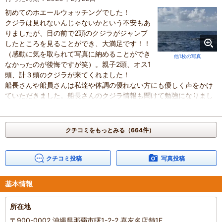
初めてのホエールウォッチングでした！
クジラは見れないんじゃないかという不安もあ
りましたが、目の前で2頭のクジラがジャンプ
したところを見ることができ、大満足です！！
（感動に気を取られて写真に納めることができ
他1枚の写真
なかったのが後悔ですが笑）。親子2頭、オス1
頭、計３頭のクジラが来てくれました！
船長さんや船員さんは私達や体調の優れない方にも優しく声をかけ
ていただきました。船長さんのクジラ情報も聞けて勉強になりまし
た！
最高の思い出になりました！ありがとうございました！！
混雑具合
：
普通
クチコミをもっとみる（664件）
滞在時間
：
3時間以上
家族の内訳
：
親・祖父母、
人数
：
3人～5人
クチコミ投稿
写真投稿
投稿日
：
2026年2月22日
基本情報
所在地
〒900-0002 沖縄県那覇市曙1-2-2 喜友名店舗1F