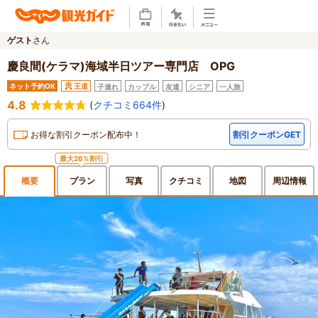
ゲスト
さん
慶良間(ケラマ)海域半日ツアー専門店 OPG
ネット予約OK
王道
子連れ
カップル
友達
シニア
一人旅
4.8
(
クチコミ664件
)
お得な割引クーポン配布中！
割引クーポンGET
最大26%割引
概要
プラン
写真
クチ
コミ
地図
周辺
情報