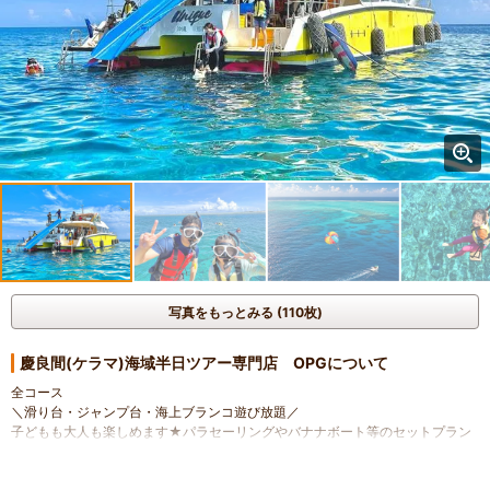
写真をもっとみる (110枚)
慶良間(ケラマ)海域半日ツアー専門店 OPGについて
全コース
＼滑り台・ジャンプ台・海上ブランコ遊び放題／
子どもも大人も楽しめます★パラセーリングやバナナボート等のセットプラン
も有り☆