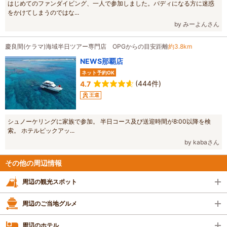
はじめてのファンダイビング、一人で参加しました。バディになる方に迷惑
をかけてしまうのではな...
by みーよんさん
慶良間(ケラマ)海域半日ツアー専門店 OPGからの目安距離
約3.8km
NEWS那覇店
ネット予約OK
(444件)
4.7
王道
シュノーケリングに家族で参加。 半日コース及び送迎時間が8:00以降を検
索。 ホテルピックアッ...
by kabaさん
その他の周辺情報
周辺の観光スポット
周辺のご当地グルメ
周辺のホテル