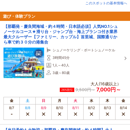
┗１日２便出港、所要時間４時間。
このスポットの基本情報へ
┗沖縄に着いた日、帰る日でも遊べます！
遊び・体験プラン
★当日予約OＫ★
【那覇発・慶良間海域・約４時間・日本語必須】人気NO.1シュ
サイトが閉まっていたらまずはお電話下さい！
ノーケルコース★滑り台・ジャンプ台・海上ブランコ付き業界
098‐911‐1265
最大クルーザー【ファミリー、カップル】首里城、国際通りか
ら車で約３０分の港集合
★安全管理はお任せください★
シュノーケリング・ボートシュノーケル
┗安全対策優良事業者
┗常勤スタッフ全てが日本赤十字水難救助員１取得者
3時間45分
1人～40人
楽しい思い出作りのお手伝いはOPGにお任せください！！
3歳～80歳
★コースのご説明★
大人(16歳以上）
＜＜ 遊び方 ＞＞
7,000円～
全コースに、必ずシュノーケルがついています！
9,500円～
26%割引
基本の遊び方はシュノーケルです！ ※ライフジャケット必須
金
土
日
月
火
水
木
金
┗滑り台
8/7
8/8
8/9
8/10
8/11
8/12
8/13
8/14
┗海上ブランコ
┗飛び込み台（２階デッキ） 遊び放題★
その他にも
【当日予約も大歓迎・那覇発・慶良間海域・約４時間】大人