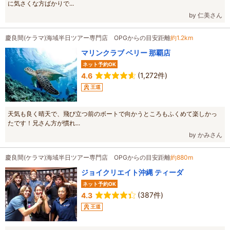
に気さくな方ばかりで...
by 仁美さん
慶良間(ケラマ)海域半日ツアー専門店 OPGからの目安距離
約1.2km
マリンクラブ ベリー 那覇店
ネット予約OK
(1,272件)
4.6
王道
天気も良く晴天で、飛び立つ前のボートで向かうところもふくめて楽しかっ
たです！兄さん方が慣れ...
by かみさん
慶良間(ケラマ)海域半日ツアー専門店 OPGからの目安距離
約880m
ジョイクリエイト沖縄 ティーダ
ネット予約OK
(387件)
4.3
王道