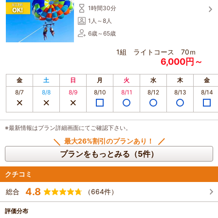
ご参加お待ちしております！！
1時間30分
首里城公園：約20分
1人～8人
波の上ビーチ/波の上宮：約7分
6歳～65歳
瀬長島ウミカジテラス：約25分離島
1組 ライトコース 70ｍ
6,000円～
とまりん（泊ふ頭）約10分
金
土
日
月
火
水
木
金
那覇空港：約10分
8/7
8/8
8/9
8/10
8/11
8/12
8/13
8/14
国際通り（牧志駅）：約20分
国際通り（県庁前駅）：約10分
※最新情報はプラン詳細画面にてご確認下さい。
壺屋やちむん通り：約20分
最大26%割引のプランあり！
プランをもっとみる（5件）
クチコミ
4.8
総合
（664件）
評価分布