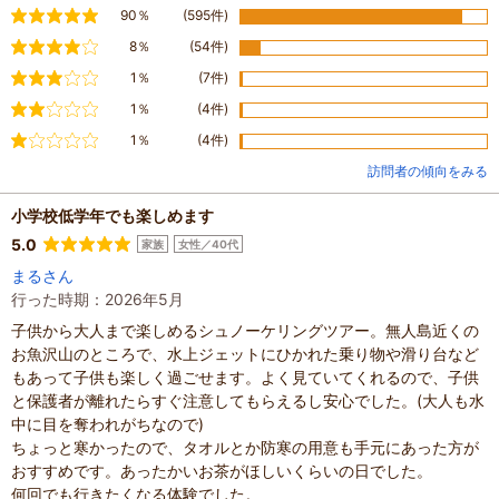
満足
90％
(595件)
やや満足
8％
(54件)
普通
1％
(7件)
やや不満
1％
(4件)
不満
1％
(4件)
訪問者の傾向をみる
小学校低学年でも楽しめます
5.0
家族
女性／40代
まるさん
行った時期：2026年5月
子供から大人まで楽しめるシュノーケリングツアー。無人島近くの
お魚沢山のところで、水上ジェットにひかれた乗り物や滑り台など
もあって子供も楽しく過ごせます。よく見ていてくれるので、子供
と保護者が離れたらすぐ注意してもらえるし安心でした。(大人も水
中に目を奪われがちなので)
ちょっと寒かったので、タオルとか防寒の用意も手元にあった方が
おすすめです。あったかいお茶がほしいくらいの日でした。
何回でも行きたくなる体験でした。