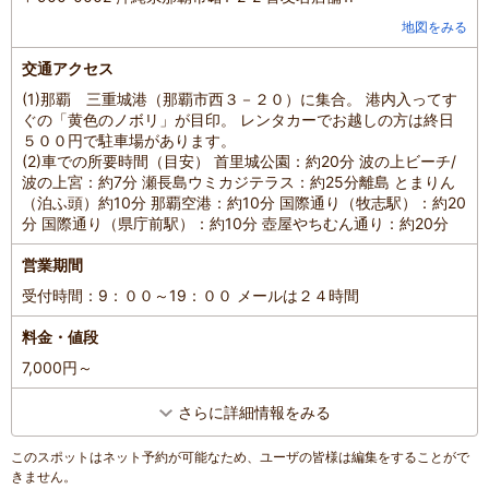
地図をみる
交通アクセス
(1)那覇 三重城港（那覇市西３－２０）に集合。 港内入ってす
ぐの「黄色のノボリ」が目印。 レンタカーでお越しの方は終日
５００円で駐車場があります。
(2)車での所要時間（目安） 首里城公園：約20分 波の上ビーチ/
波の上宮：約7分 瀬長島ウミカジテラス：約25分離島 とまりん
（泊ふ頭）約10分 那覇空港：約10分 国際通り（牧志駅）：約20
分 国際通り（県庁前駅）：約10分 壺屋やちむん通り：約20分
営業期間
受付時間：9：００～19：００ メールは２４時間
料金・値段
7,000円～
さらに詳細情報をみる
このスポットはネット予約が可能なため、ユーザの皆様は編集をすることがで
きません。