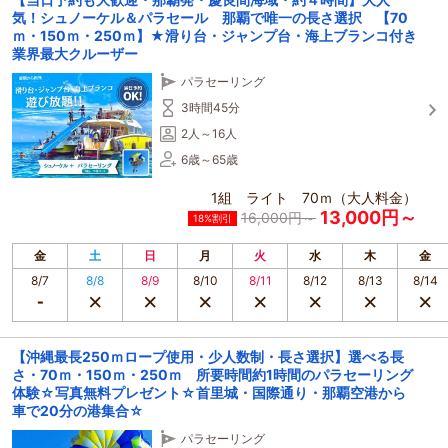
┗バナナボート等のマリンスポーツ
気！シュノーケル＆パラセール 那覇で唯一の長さ選択 【70
┗体験ダイビング
ｍ・150ｍ・250ｍ】★滑り台・ジャンプ台・海上ブランコ付き
┗パラセーリング も可能！
業界最大クルーザー
遊びの豊富さに自信あります！
パラセーリング
＜＜ クルーザー紹介 ＞＞
3時間45分
┗定員９５名（業界最大）
2人～16人
他の船ではあまりない２階デッキでの乗船定員も取得！
6歳～65歳
走行中は２階が気持ち良いです☆
1組 ライト 70ｍ（大人料金）
┗揺れに強いカタマラン船
13,000円～
16,000円～
慶良間海遊びツアーの中では、
18%割引
断トツに揺れない船の自信があります！！
金
土
日
月
火
水
木
金
┗トイレ３つ
8/7
8/8
8/9
8/10
8/11
8/12
8/13
8/14
１つは男性専用
┗シャワー
４つ付いている為、待ち時間ほとんどありません。
【沖縄最長250ｍロープ使用・少人数制・長さ選択】選べる長
さ・70ｍ・150ｍ・250ｍ 所要時間約1時間のパラセーリング
┗更衣室有り(共有スペース)
体験☆写真無料プレゼント☆首里城・国際通り・那覇空港から
広いので着替えやすい☆
車で20分の港集合☆
他とは違う遊び方を提案できます！！
パラセーリング