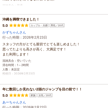
混雑具合
：
普通
滞在時間
：
2～3時間
家族の内訳
：
お子様、
配偶者、
子どもの年齢
：
7～12歳、
沖縄を満喫できました！
人数
：
3人～5人
5.0
カップル・夫婦
男性／20代
投稿日
：
2026年5月4日
かずちゃんさん
行った時期：2026年2月23日
スタッフの方がとても親切でとても楽しめました！
思ってたよりも高さが高く、大満足です！
また利用します！
混雑具合
：
空いていた
滞在時間
：
1～2時間
人数
：
未設定
投稿日
：
2026年2月23日
年に数回しか見れない2頭のジャンプを目の前で！！
5.0
家族
女性／20代
あーちゃんさん
行った時期：2026年2月22日