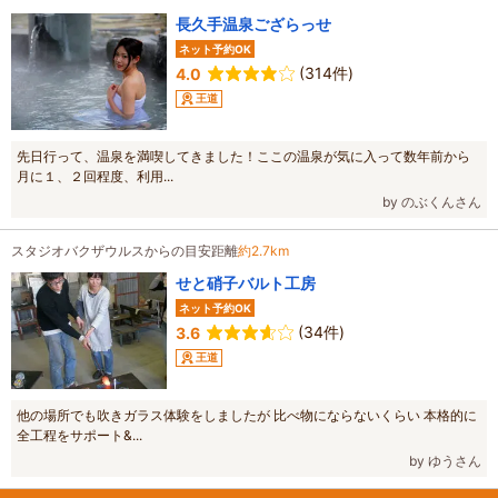
長久手温泉ござらっせ
ネット予約OK
(314件)
4.0
王道
先日行って、温泉を満喫してきました！ここの温泉が気に入って数年前から
月に１、２回程度、利用...
by のぶくんさん
スタジオバクザウルスからの目安距離
約2.7km
せと硝子バルト工房
ネット予約OK
(34件)
3.6
王道
他の場所でも吹きガラス体験をしましたが 比べ物にならないくらい 本格的に
全工程をサポート&...
by ゆうさん