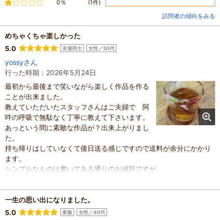
不満
0％
(1件)
訪問者の傾向をみる
めちゃくちゃ楽しかった
5.0
友達同士
女性／50代
yossyさん
行った時期：2026年5月24日
最初から最後まで笑いながら楽しく作品を作る
ことが出来ました。
教えていただいたスタッフさんはご夫婦で 阿
吽の呼吸で無駄なく丁寧に教えて下さいます。
あっという間に素敵な作品が？出来上がりまし
た。
持ち帰りはしていなくて後日送る感じですので送料が余分にかかり
ます。
シンプルなものは書いてある通りのお値段ですが
アレもこれも欲張るとプラス料金となります
使うガラスは1200度の炉の中に入っていますがどれがガラスか全く
わからないので手探り感がドキドキしました。
一生の思い出になりました。
また作りに行きたいと思います
5.0
家族
女性／40代