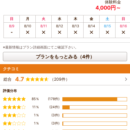
体験料金
4,000円～
日
月
火
水
木
金
土
日
8/9
8/10
8/11
8/12
8/13
8/14
8/15
8/16
※最新情報はプラン詳細画面にてご確認下さい。
プランをもっとみる（4件）
クチコミ
4.7
総合
（209件）
評価分布
満足
85％
(178件)
やや満足
11％
(24件)
普通
1％
(3件)
やや不満
1％
(3件)