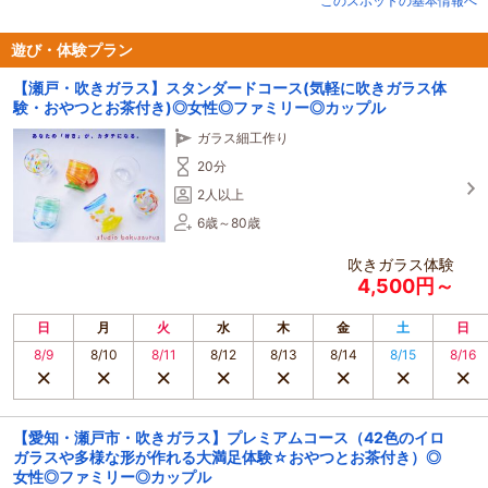
このスポットの基本情報へ
遊び・体験プラン
【瀬戸・吹きガラス】スタンダードコース(気軽に吹きガラス体
験・おやつとお茶付き)◎女性◎ファミリー◎カップル
ガラス細工作り
20分
2人以上
6歳～80歳
吹きガラス体験
4,500円～
日
月
火
水
木
金
土
日
8/9
8/10
8/11
8/12
8/13
8/14
8/15
8/16
【愛知・瀬戸市・吹きガラス】プレミアムコース（42色のイロ
ガラスや多様な形が作れる大満足体験☆おやつとお茶付き）◎
女性◎ファミリー◎カップル