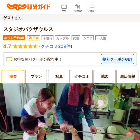
ゲスト
さん
スタジオバクザウルス
ネット予約OK
王道
子連れ
カップル
友達
シニア
一人旅
4.7
(
クチコミ209件
)
お得な割引クーポン配布中！
割引クーポンGET
概要
プラン
写真
クチ
コミ
地図
周辺
情報