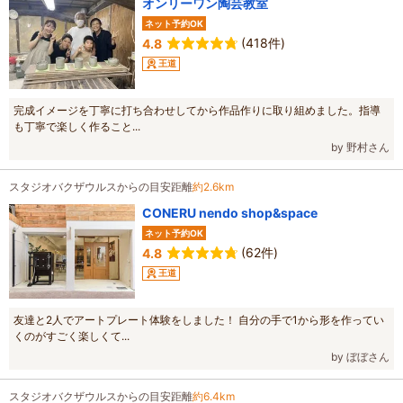
オンリーワン陶芸教室
ネット予約OK
(418件)
4.8
王道
完成イメージを丁寧に打ち合わせしてから作品作りに取り組めました。指導
も丁寧で楽しく作ること...
by 野村さん
スタジオバクザウルスからの目安距離
約2.6km
CONERU nendo shop&space
ネット予約OK
(62件)
4.8
王道
友達と2人でアートプレート体験をしました！ 自分の手で1から形を作ってい
くのがすごく楽しくて...
by ぼぼさん
スタジオバクザウルスからの目安距離
約6.4km