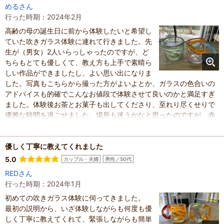
楽しい時間をありがとうございました。
めるさん
混雑具合
：
やや空いていた
行った時期：2024年2月
滞在時間
：
1時間未満
高齢の母の誕生日に前から体験したいと希望し
人数
：
2人
投稿日
ていた吹きガラス体験に連れて行きました。先
：
2026年5月25日
生が（男女）2人いらっしゃったのですが、ど
ちらもとても優しくて、教え方も上手で素晴ら
しい作品ができましたし、よい思い出になりま
した。写真もこちらから撮った方がよいよとか、ガラスの色合いの
アドバイスも的確でこんなお値段で体験させて良いのかと満足すぎ
ました。体験後お茶とお菓子も出してくださり、至れり尽くせりで
優雅な時間を過ごせました。場所も迷うかなと思ったのですが、赤
い看板が何箇所かあり、見やすかったので良かったです。また、作
った作品の発送も早くてすぐ受け取らせていただけました。大きさ
や色や形や色々カスタマイズが豊富で風鈴とか他にも色々できるみ
優しく丁寧に教えてくれました
たいで規模が凄いです。リピート確定なので予定を立てながらワク
5.0
カップル・夫婦
男性／50代
ワクしています。ありがとうございました。
REDさん
混雑具合
：
空いていた
行った時期：2024年1月
滞在時間
：
1～2時間
初めての吹きガラス体験に伺ってきました。
家族の内訳
：
親・祖父母、
人数
最初の説明から、いざ体験しながらも何度も優
：
3人～5人
投稿日
：
2024年2月13日
しく丁寧に教えてくれて、緊張しながらも簡単