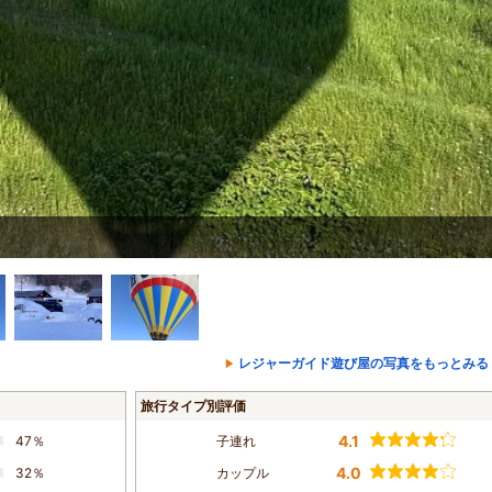
レジャーガイド遊び屋の写真をもっとみる
旅行タイプ別評価
4.1
47％
子連れ
4.0
32％
カップル