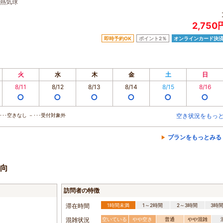
熱気球
2,75
即時予約OK
ポイント2％
オンラインカード決
火
水
木
金
土
日
8/11
8/12
8/13
8/14
8/15
8/16
○
○
○
○
○
○
･･空きなし －･･･受付対象外
空き状況をもっ
プランをもっとみる
向
訪問者の特徴
滞在時間
1時間未満
1～2時間
2～3時間
3時
混雑状況
空いている
やや空き
普通
やや混雑