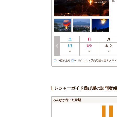
土
日
月
8/8
8/9
8/10
前へ
-
-
-
○
･･･空きあり
□
･･･リクエスト予約可能な空きあり ×･
レジャーガイド遊び屋の訪問者傾
みんなが行った時期