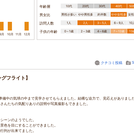
年齢層
10代
20代
30代
40代
5
男女比
男性が多い
やや男性多
約半数
やや女性多
女性
訪問人数
1人
2人
3～5人
6～9人
1
子供の年齢
0～1歳
2～3歳
4～6歳
7～12歳
1
9月
10月
11月
12月
クチコミ投稿
ングフライト】
準備中の気球の中まで見学させてもらえました。結構な迫力で、見応えがありまし
フさんたちの気配りありの説明や写真撮影もできました。
ンシーンのようでした。
い景色を目にすることができました。
の行列が出来てました。