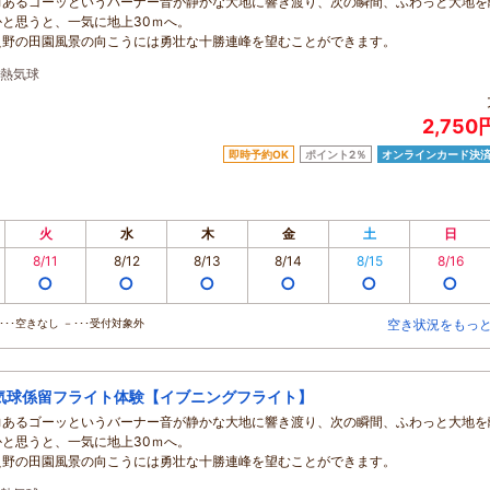
力あるゴーッというバーナー音が静かな大地に響き渡り、次の瞬間、ふわっと大地を
かと思うと、一気に地上30ｍへ。
良野の田園風景の向こうには勇壮な十勝連峰を望むことができます。
熱気球
2,75
即時予約OK
ポイント2％
オンラインカード決
火
水
木
金
土
日
8/11
8/12
8/13
8/14
8/15
8/16
○
○
○
○
○
○
･･空きなし －･･･受付対象外
空き状況をもっ
気球係留フライト体験【イブニングフライト】
力あるゴーッというバーナー音が静かな大地に響き渡り、次の瞬間、ふわっと大地を
かと思うと、一気に地上30ｍへ。
良野の田園風景の向こうには勇壮な十勝連峰を望むことができます。