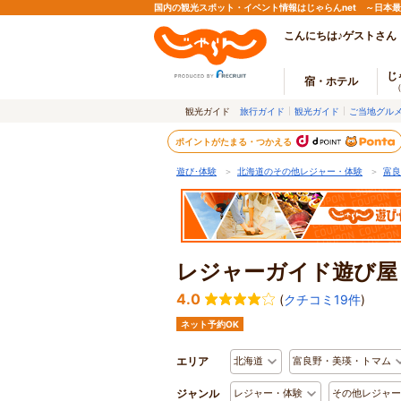
国内の観光スポット・イベント情報はじゃらんnet ～日本
こんにちは♪ゲストさん
じ
宿・ホテル
観光ガイド
旅行ガイド
観光ガイド
ご当地グル
ポイントがたまる・つかえる
遊び･体験
＞
北海道のその他レジャー・体験
＞
富良
レジャーガイド遊び屋
4.0
(
クチコミ19件
)
ネット予約OK
エリア
北海道
富良野・美瑛・トマム
ジャンル
レジャー・体験
その他レジャー