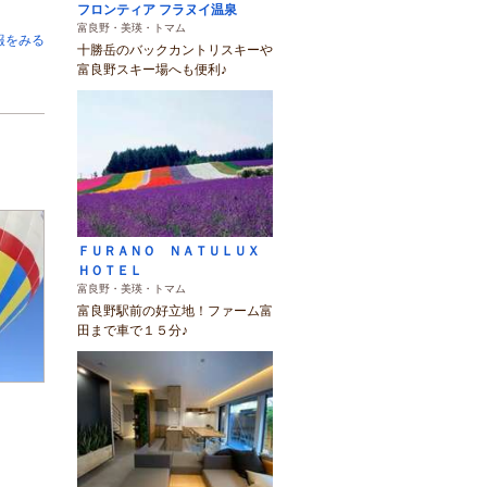
フロンティア フラヌイ温泉
富良野・美瑛・トマム
報をみる
十勝岳のバックカントリスキーや
富良野スキー場へも便利♪
ＦＵＲＡＮＯ ＮＡＴＵＬＵＸ
ＨＯＴＥＬ
富良野・美瑛・トマム
富良野駅前の好立地！ファーム富
田まで車で１５分♪