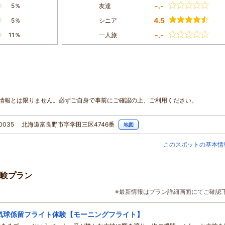
-.-
5％
友達
4.5
5％
シニア
-.-
11％
一人旅
情報とは限りません。必ずご自身で事前にご確認の上、ご利用ください。
-0035 北海道富良野市字学田三区4746番
地図
このスポットの基本情
験プラン
※最新情報はプラン詳細画面にてご確認
気球係留フライト体験【モーニングフライト】