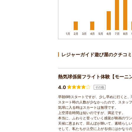
1月
2月
3月
4月
5月
6月
7月
8月
レジャーガイド遊び屋のクチコミ
熱気球係留フライト体験【モーニ
4.0
その他
早朝6時スタートですが、少し早めに行くと、
スタート時の人数が少なかったので、スタッ
気球に入る時はスカートは無理です。
上空滞在時間は短いのですが、満足です。
本当に、ふわりと登っていく感覚が映画のワ
天候に恵まれて、田んぼが輝いて、素晴らし
そして、私たちが上空に上がる頃にはかなり