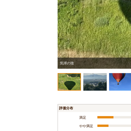
気球の陰
評価分布
満足
やや満足