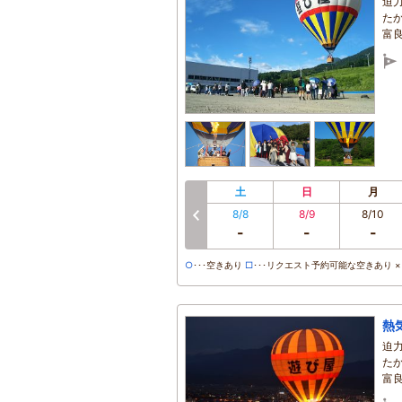
迫
た
富
土
日
月
8/8
8/9
8/10
前へ
-
-
-
○
･･･空きあり
□
･･･リクエスト予約可能な空きあり ×･
熱
迫
た
富