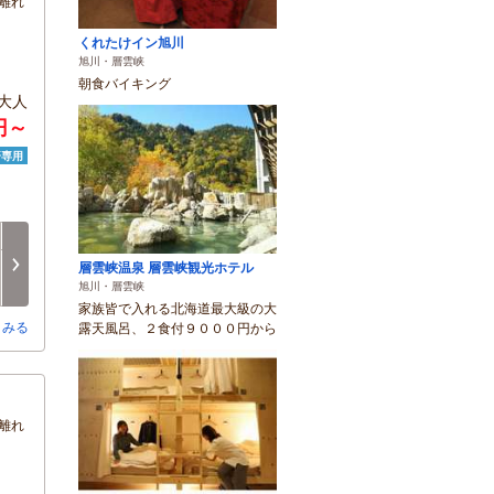
離れ
くれたけイン旭川
旭川・層雲峡
朝食バイキング
大人
0円～
済専用
月
火
水
木
金
土
8/17
8/18
8/19
8/20
8/21
8/22
次へ
層雲峡温泉 層雲峡観光ホテル
○
○
○
○
○
○
旭川・層雲峡
家族皆で入れる北海道最大級の大
とみる
露天風呂、２食付９０００円から
離れ