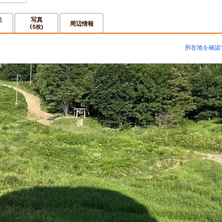
ミ
写真
周辺情報
(5枚)
所在地を確認