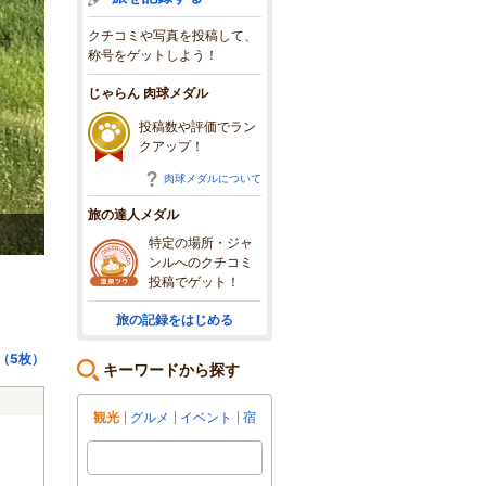
クチコミや写真を投稿して、
称号をゲットしよう！
じゃらん 肉球メダル
投稿数や評価でラン
クアップ！
肉球メダルについて
旅の達人メダル
富良野の景色
特定の場所・ジャ
ンルへのクチコミ
投稿でゲット！
旅の記録をはじめる
（5枚）
キーワードから探す
観光
グルメ
イベント
宿