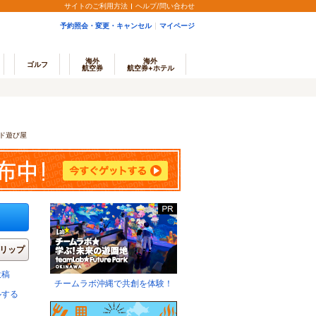
サイトのご利用方法
ヘルプ/問い合わせ
予約照会・変更・キャンセル
マイページ
海外
海外
ゴルフ
航空券
航空券+ホテル
ド遊び屋
リップ
投稿
チームラボ沖縄で共創を体験！
ルする