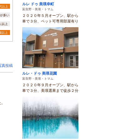
ルレ ドゥ 美瑛幸町
0代以上
富良野・美瑛・トマム
が多い
２０２０年５月オープン、駅から
車で３分、ペット可専用部屋有り
0人以上
3歳以上
写真投稿
ルレ・ドゥ 美瑛花園
富良野・美瑛・トマム
２０２０年９月オープン、駅から
車で３分、美瑛選果まで徒歩２分
た。