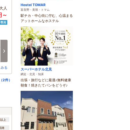
Hostel TOMAR
大人
富良野・美瑛・トマム
0円～
駅チカ・中心街に佇む、心温まる
アットホームなホステル
済専用
月
火
水
木
金
土
8/17
8/18
8/19
8/20
8/21
8/22
次へ
○
○
○
○
○
○
とみる
スーパーホテル北見
網走・北見・知床
（2件）
出張・旅行などに最適♪無料健康
朝食！焼きたてパンをどうぞ♪
間以上
混雑