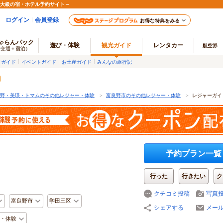
最大級の宿・ホテル予約サイト～
ログイン
会員登録
お得な特典をみる
ゃらんパック
遊び・体験
観光ガイド
レンタカー
航空券
（交通＋宿泊）
メガイド
イベントガイド
お土産ガイド
みんなの旅行記
野・美瑛・トマムのその他レジャー・体験
＞
富良野市のその他レジャー・体験
＞
レジャーガイ
予約プラン一覧
行った
行きたい
ク
クチコミ投稿
写真
富良野市
学田三区
シェアする
メー
・体験