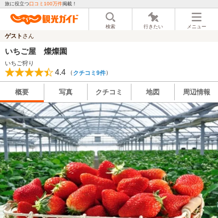
旅に役立つ
口コミ100万件
掲載！
検索
行きたい
メニュー
ゲスト
さん
いちご屋 燦燦園
いちご狩り
4.4
（
）
クチコミ9件
概要
写真
クチコミ
地図
周辺情報