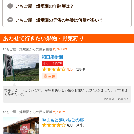
いちご屋 燦燦園の年齢層は？
いちご屋 燦燦園の子供の年齢は何歳が多い？
あわせて行きたい果物・野菜狩り
いちご屋 燦燦園からの目安距離
約26.1km
福田果樹園
ネット予約OK
4.5
（28件）
王道
毎年リピートしています。 今年も美味しい梨をお腹いっぱい頂きました。 いつもよ
り早めだった...
by 直立二気筒さん
いちご屋 燦燦園からの目安距離
約7.0km
やまもと夢いちごの郷
4.0
（4件）