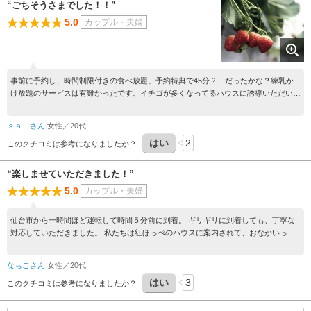
“ごちそうさまでした！！”
5.0
カップル・夫婦
事前に予約し、時間制限付きの食べ放題。予約特典で45分？…だったかな？練乳か
け放題のサービスは有難かったです。イチゴが多くなってるハウスに誘導いただいた
ので、とっても大きいイチゴも小ぶりのイチゴもあり、摘んで食べる楽しみをしっか
り味わえました。食後のデザート気分で行ったので、30分～45分もあれば十分お腹
ｓａｉさん
女性／20代
いっぱいでしたね。お手拭きも完備されてて、安心して食べられました。美味しいイ
はい
2
チゴ、ありがとうございました！！
このクチコミは参考になりましたか？
“楽しませていただきました！”
5.0
カップル・夫婦
仙台市から一時間ほど運転して時間５分前に到着。 ギリギリに到着しても、丁寧な
対応していただきました。 私たちは紅ほっぺのハウスに案内されて、おなかいっぱ
い食べれました。 職員の方はもうシーズン終わりなので大粒はないかもしれないけ
ど…と話していたけれど、結構大きいのもあったし 小さいのも十分甘くておいしか
なちこさん
女性／20代
ったです。 職員の方もフレンドリーで親しみやすかったので、また来年行きたいと
はい
3
思いました。 練乳かけ放題もとても魅力的でした( ´∀｀ ) 楽しい時間をありがとうご
このクチコミは参考になりましたか？
ざいました。