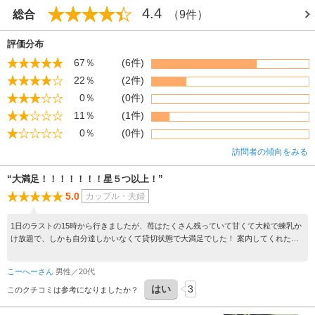
4.4
総合
（9件）
評価分布
67％
(6件)
22％
(2件)
0％
(0件)
11％
(1件)
0％
(0件)
訪問者の傾向をみる
“大満足！！！！！！！星５つ以上！”
5.0
カップル・夫婦
1日のラストの15時から行きましたが、苺はたくさん残っていて甘くて大粒で練乳か
け放題で、しかも自分達しかいなくて貸切状態で大満足でした！ 案内してくれた女
性も明るくて楽しい方でした！ 30分で大満足でした！ 超おすすめです！！
こーへーさん
男性／20代
はい
3
このクチコミは参考になりましたか？