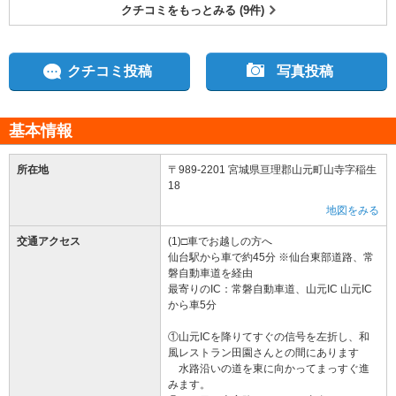
クチコミをもっとみる (9件)
クチコミ投稿
写真投稿
基本情報
所在地
〒989-2201 宮城県亘理郡山元町山寺字稲生
18
地図をみる
交通アクセス
(1)□車でお越しの方へ
仙台駅から車で約45分 ※仙台東部道路、常
磐自動車道を経由
最寄りのIC：常磐自動車道、山元IC 山元IC
から車5分
①山元ICを降りてすぐの信号を左折し、和
風レストラン田園さんとの間にあります
水路沿いの道を東に向かってまっすぐ進
みます。