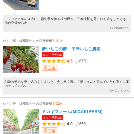
２０２５年の４月に、福島県が誇る桜の巨木、三春滝桜を見に行く旅をしたとき、
仙台空港から出...
by yosshyさん
いちご屋 燦燦園からの目安距離
約410m
夢いちごの郷 半澤いちご農園
ネット予約OK
4.5
（187件）
王道
9:00の予約を申し込みをしました。少し早く着いて猫ちゃんと遊んでいたら直ぐに案
内をしてもらい...
by じいじさん
いちご屋 燦燦園からの目安距離
約2.0km
ミガキファーム(MIGAKI FARM)
ネット予約OK
4.0
（186件）
王道