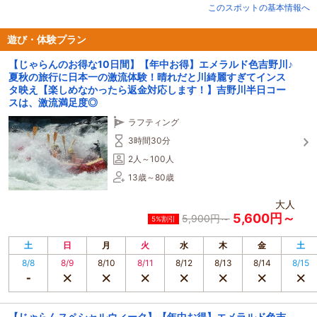
※※ただいまコロナウイルス感染症の影響で、
このスポットの基本情報へ
ツアーに起こしいただきますお客様には
体調管理をお願いしております。
ツアー前に確認および、ツアー移動中や更衣室の換気
遊び・体験プラン
アルコール消毒など、弊社全体で取り組んでおります。
【じゃらんのお得な10日間】【年中お得】エメラルド色吉野川♪
ストレスを発散したいお客様を迎えられるよう
夏秋の旅行に日本一の激流体験！晴れだと川綺麗すぎてインス
日々、準備しております。
タ映え【楽しめなかったら返金対応します！】吉野川半日コー
※※
スは、激流満足度◎
従来のリピーター様にはさらに面白いメニューをお届けし、
ラフティング
新規のお客様にはラフティングの楽しさを知っていただきたく思っています。
3時間30分
You MeRaftingは意味を込めました。
2人～100人
ひとつめは、You「あなた」とMe「私」の意味で
13歳～80歳
お客様と私達で作っていく遊び場。
大人
もうひとつは、地域の方に愛されて、スタッフも仕事を誇りに思うこと。
5,600円～
5,900円～
5%割引
最後のひとつは、スタッフ各々が自分の夢を叶えるために現場で頑張ること。
土
日
月
火
水
木
金
土
そんな前向きな人と場所でありつづけます。
8/8
8/9
8/10
8/11
8/12
8/13
8/14
8/15
※特にYou MeRaftingは11：00の大歩危半日コースが一番人気です。
▼下記コースは基本3パターン！
①大歩危ラフティング半日コース：一番人気で、午前、昼、午後と選べます。
【じゃらんスペシャルウィーク】【年中お得】エメラルド色吉