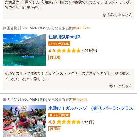
大満足の2日間でした 高知旅行2日目にsup体験でしてたが、せっかく いい天
気で仁淀川に来たの...
by ふみちゃんさん
四国吉野川 You MeRaftingからの目安距離
約48.9km
仁淀川SUP★UP
ネット予約OK
(248件)
4.9
王道
初めてのサップ体験でしたがインストラクターの方達からとても丁寧に教え
ていただいたので楽しく...
by いけださん
四国吉野川 You MeRaftingからの目安距離
約1.8km
水遊び！ガルバンゾ (株)リバーランプラス
ネット予約OK
(57件)
4.8
王道