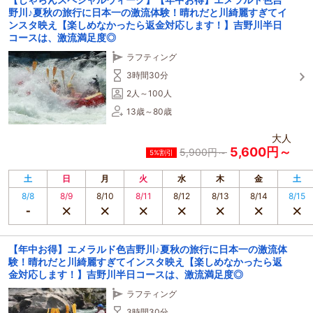
②小歩危ラフティング1日コース：こちらは、リピーター様やめちゃ激流行き
野川♪夏秋の旅行に日本一の激流体験！晴れだと川綺麗すぎてイ
たい人におすすめ。
ンスタ映え【楽しめなかったら返金対応します！】吉野川半日
③ファミリーコース：小学生参加OKで家族全員で楽しめる♪GWや夏休みには
コースは、激流満足度◎
一番人気となるコースです。
本施設は、魚岩、山、吉野川を一望できるリバービューが特徴の魅力的な施設
ラフティング
で、
3時間30分
来たお客様は必ず「おおっ」って声をあげます。
ホットシャワー＆ドライヤー付き♪
2人～100人
ラフティング半日コースのスタートに近くて超便利です。
13歳～80歳
本場ラフティングで働いていたネパールの方がスタッフにいて、愉快な雰囲気
大人
で
5,600円～
5,900円～
お客様をお出迎えます。
5%割引
ラフティングが終わったら、周辺宿や遊び場所にカフェなどもご紹介できます
土
日
月
火
水
木
金
土
ので
8/8
8/9
8/10
8/11
8/12
8/13
8/14
8/15
是非、遊びにお越しください！！
【年中お得】エメラルド色吉野川♪夏秋の旅行に日本一の激流体
験！晴れだと川綺麗すぎてインスタ映え【楽しめなかったら返
金対応します！】吉野川半日コースは、激流満足度◎
ラフティング
3時間30分