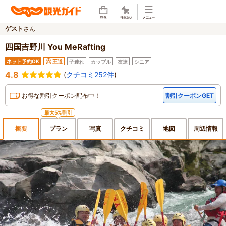
ゲスト
さん
四国吉野川 You MeRafting
ネット予約OK
王道
子連れ
カップル
友達
シニア
4.8
(
クチコミ252件
)
お得な割引クーポン配布中！
割引クーポンGET
最大5%割引
概要
プラン
写真
クチ
コミ
地図
周辺
情報