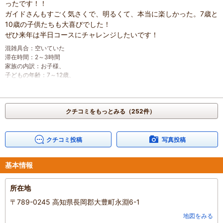
ったです！！
ガイドさんもすごく気さくで、明るくて、本当に楽しかった。7歳と
10歳の子供たちも大喜びでした！
ぜひ来年は半日コースにチャレンジしたいです！
混雑具合
：
空いていた
滞在時間
：
2～3時間
家族の内訳
：
お子様、
子どもの年齢
：
7～12歳、
人数
：
3人～5人
投稿日
：
2026年7月10日
クチコミをもっとみる（252件）
クチコミ投稿
写真投稿
基本情報
所在地
〒789-0245 高知県長岡郡大豊町永淵6-1
地図をみる