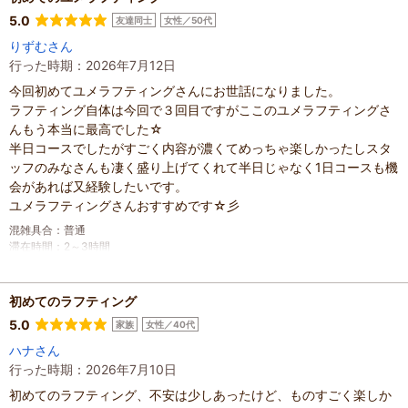
5.0
友達同士
女性／50代
りずむさん
行った時期：2026年7月12日
今回初めてユメラフティングさんにお世話になりました。
ラフティング自体は今回で３回目ですがここのユメラフティングさ
んもう本当に最高でした☆
半日コースでしたがすごく内容が濃くてめっちゃ楽しかったしスタ
ッフのみなさんも凄く盛り上げてくれて半日じゃなく1日コースも機
会があれば又経験したいです。
ユメラフティングさんおすすめです☆彡
混雑具合
：
普通
滞在時間
：
2～3時間
人数
：
2人
投稿日
：
2026年7月12日
初めてのラフティング
5.0
家族
女性／40代
ハナさん
行った時期：2026年7月10日
初めてのラフティング、不安は少しあったけど、ものすごく楽しか