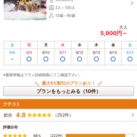
2人～100人
13歳～80歳
大人
5,900円～
土
日
月
火
水
木
金
土
8/8
8/9
8/10
8/11
8/12
8/13
8/14
8/15
※最新情報はプラン詳細画面にてご確認下さい。
最大5%割引のプランあり！
プランをもっとみる（10件）
クチコミ
4.8
総合
（252件）
評価分布
満足
88％
(222件)