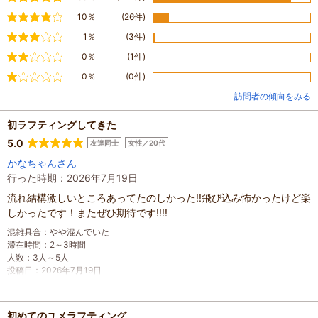
やや満足
10％
(26件)
普通
1％
(3件)
やや不満
0％
(1件)
不満
0％
(0件)
訪問者の傾向をみる
初ラフティングしてきた
5.0
友達同士
女性／20代
かなちゃんさん
行った時期：2026年7月19日
流れ結構激しいところあってたのしかった!!飛び込み怖かったけど楽
しかったです！またぜひ期待です!!!!
混雑具合
：
やや混んでいた
滞在時間
：
2～3時間
人数
：
3人～5人
投稿日
：
2026年7月19日
初めてのユメラフティング