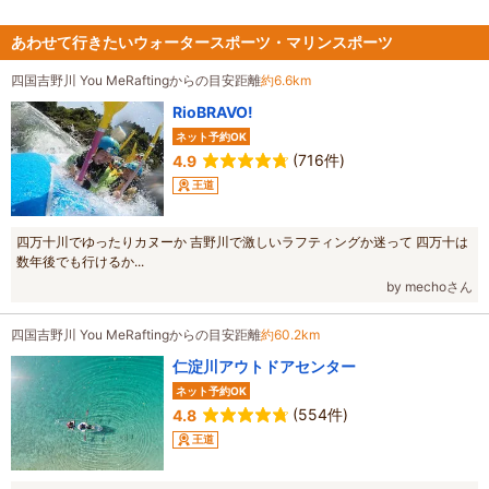
あわせて行きたいウォータースポーツ・マリンスポーツ
四国吉野川 You MeRaftingからの目安距離
約6.6km
RioBRAVO!
ネット予約OK
(716件)
4.9
王道
四万十川でゆったりカヌーか 吉野川で激しいラフティングか迷って 四万十は
数年後でも行けるか...
by mechoさん
四国吉野川 You MeRaftingからの目安距離
約60.2km
仁淀川アウトドアセンター
ネット予約OK
(554件)
4.8
王道