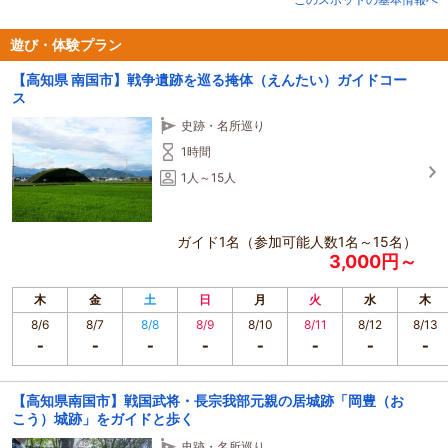
遊び・体験プラン
【高知県 南国市】戦争遺跡を巡る掩体（えんたい）ガイドコー
ス
史跡・名所巡り
1時間
1人～15人
ガイド1名（参加可能人数1名～15名）
3,000円～
木
金
土
日
月
火
水
木
8/6
8/7
8/8
8/9
8/10
8/11
8/12
8/13
【高知県南国市】戦国武将・長宗我部元親の居城跡「岡豊（お
こう）城跡」をガイドと歩く
史跡・名所巡り