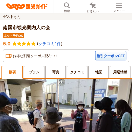
検索
行きたい
メニュー
ゲスト
さん
南国市観光案内人の会
ネット予約OK
5.0
(
クチコミ1件
)
お得な割引クーポン配布中！
割引クーポンGET
概要
プラン
写真
クチ
コミ
地図
周辺
情報