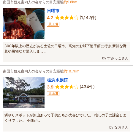
南国市観光案内人の会からの目安距離
約9.8km
日曜市
(1,142件)
4.2
王道
300年以上の歴史がある土佐の日曜市。高知のお城下追手筋に行き,新鮮な野
菜や果物など購入しまし...
by すみっこさん
南国市観光案内人の会からの目安距離
約10.7km
桂浜水族館
(434件)
3.9
王道
餌やりスポットが沢山あって子供たちが大喜びでした。 推しの子に課金しま
くりでした。 小銭が...
by なおさん