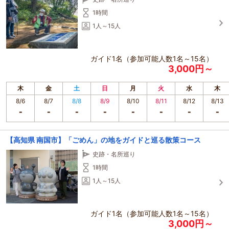
1時間
1人～15人
ガイド1名（参加可能人数1名～15名）
3,000円～
木
金
土
日
月
火
水
木
8/6
8/7
8/8
8/9
8/10
8/11
8/12
8/13
【高知県 南国市】「ごめん」の地をガイドと巡る散策コース
史跡・名所巡り
1時間
1人～15人
ガイド1名（参加可能人数1名～15名）
3,000円～