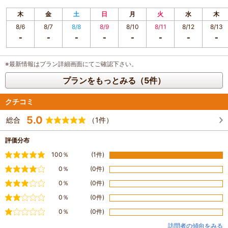
木
金
土
日
月
火
水
木
8/6
8/7
8/8
8/9
8/10
8/11
8/12
8/13
※最新情報はプラン詳細画面にてご確認下さい。
プランをもっとみる（5件）
クチコミ
5.0
総合
（1件）
評価分布
満足
100％
(1件)
やや満足
0％
(0件)
普通
0％
(0件)
やや不満
0％
(0件)
不満
0％
(0件)
訪問者の傾向をみる