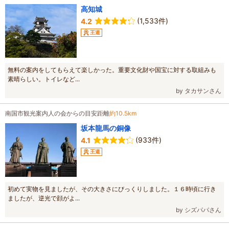
高知城
(1,533件)
4.2
王道
無料の案内をしてもらえて楽しかった。重要文化財や国宝に対する取組みも
素晴らしい。トイレなど...
by タカサンさん
南国市観光案内人の会からの目安距離
約10.5km
坂本龍馬の銅像
(933件)
4.1
王道
初めて実物を見ましたが、その大きさにびっくりしました。１６時頃に行き
ましたが、逆光で顔がよ...
by シズパパさん