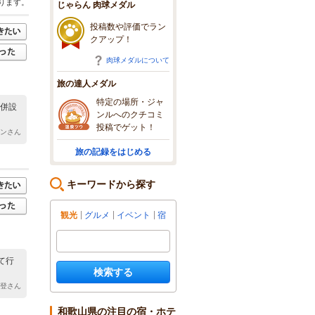
ります。
じゃらん 肉球メダル
投稿数や評価でラン
クアップ！
肉球メダルについて
旅の達人メダル
特定の場所・ジャ
と併設
ンルへのクチコミ
投稿でゲット！
マンさん
旅の記録をはじめる
キーワードから探す
観光
グルメ
イベント
宿
て行
検索する
能登さん
和歌山県の注目の宿・ホテ