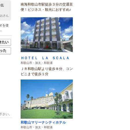
南海和歌山市駅徒歩３分の交通至
 低
便！ビジネス・観光におすすめ♪
るおさん
オを使
.
ＨＯＴＥＬ ＬＡ ＳＣＡＬＡ
和歌山市・加太・和歌浦
ＪＲ和歌山駅より徒歩８分、コン
ビニまで徒歩１分
下さい。
和歌山マリーナシティホテル
和歌山市・加太・和歌浦