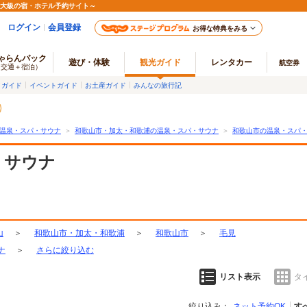
最大級の宿・ホテル予約サイト～
ログイン
会員登録
お得な特典をみる
ゃらんパック
遊び・体験
観光ガイド
レンタカー
航空券
（交通＋宿泊）
メガイド
イベントガイド
お土産ガイド
みんなの旅行記
温泉・スパ・サウナ
＞
和歌山市・加太・和歌浦の温泉・スパ・サウナ
＞
和歌山市の温泉・スパ
・サウナ
山
＞
和歌山市・加太・和歌浦
＞
和歌山市
＞
毛見
ナ
＞
さらに絞り込む
リスト表示
タ
絞り込み：
ネット予約OK
す