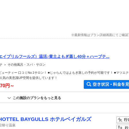
※最新情報はプラン詳細画面にてご確認
ols（エイプリルフールズ）温活♪黄土よもぎ蒸し40分＋ハーブテ...
ナ ＞ その他風呂・スパ・サロン
ューティー 口コミNo.1サロン！ ■じゃらんではよもぎ蒸しの予約が可能です！ ■マツエ
人気の美意識UP空間を提供しています！
370円～
この施設のプランをもっと見る
HOTTEL BAYGULLS ホテルベイガルズ
日帰り温泉