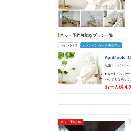
ネット予約可能なプラン一覧
ポイント2％
オンラインカード決済専用
April fo
温泉・スパ・サウ
■ホットペッパービ
パとよもぎ蒸しが
お一人様
4,
ネット予約OK