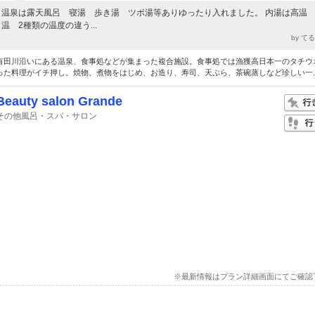
温泉は露天風呂 寝湯 歩き湯 ツボ湯等ありゆったり入れました。 内湯は高温
温 2種類の温度の違う...
by て
有田川沿いにある温泉、食事処などが集まった複合施設。食事処では漁獲高日本一のタチウ
った料理がイチ押し。焼物、煮物をはじめ、お造り、寿司、天ぷら、茶碗蒸しなど珍しい一..
Beauty salon Grande
その他風呂・スパ・サロン
※最新情報はプラン詳細画面にてご確認