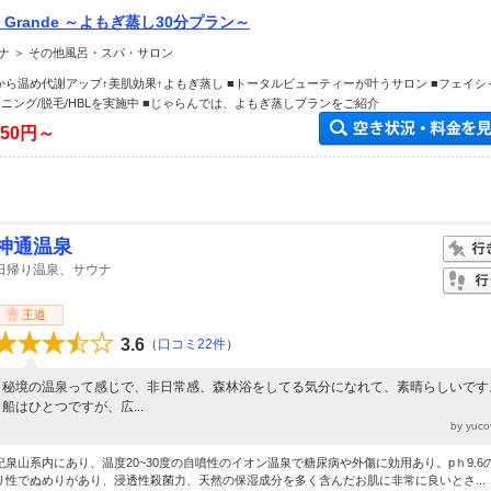
lon Grande ～よもぎ蒸し30分プラン～
ナ ＞ その他風呂・スパ・サロン
から温め代謝アップ↑美肌効果↑よもぎ蒸し ■トータルビューティーが叶うサロン ■フェイシ
ニング/脱毛/HBLを実施中 ■じゃらんでは、よもぎ蒸しプランをご紹介
850円～
神通温泉
日帰り温泉、サウナ
王道
3.6
（
口コミ22件
）
秘境の温泉って感じで、非日常感、森林浴をしてる気分になれて、素晴らしいです
船はひとつですが、広...
by yuc
紀泉山系内にあり、温度20~30度の自噴性のイオン温泉で糖尿病や外傷に効用あり。pｈ9.6
リ性でぬめりがあり、浸透性殺菌力、天然の保湿成分を多く含んだお肌に非常に良いとさ...