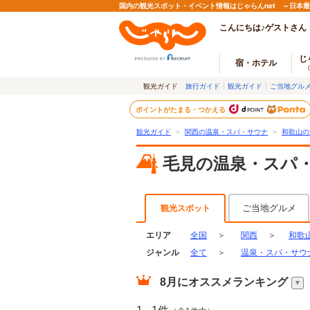
国内の観光スポット・イベント情報はじゃらんnet ～日本
こんにちは♪ゲストさん
じ
宿・ホテル
観光ガイド
旅行ガイド
観光ガイド
ご当地グル
ポイントがたまる・つかえる
観光ガイド
＞
関西の温泉・スパ・サウナ
＞
和歌山の
毛見の温泉・スパ
ご当地グルメ
観光スポット
エリア
全国
＞
関西
＞
和歌
ジャンル
全て
＞
温泉・スパ・サウ
8月
にオススメランキング