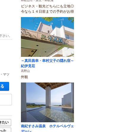
和歌山市・加太・和歌浦
ビジネス・観光どちらにも立地◎
今なら１４日前までの予約がお得
下さい。
～真田昌幸・幸村父子の隠れ宿～
紀伊見荘
高野山
ク・マツ
外観
空き状況・料金を見る
南紀すさみ温泉 ホテルベルヴェ
デーレ