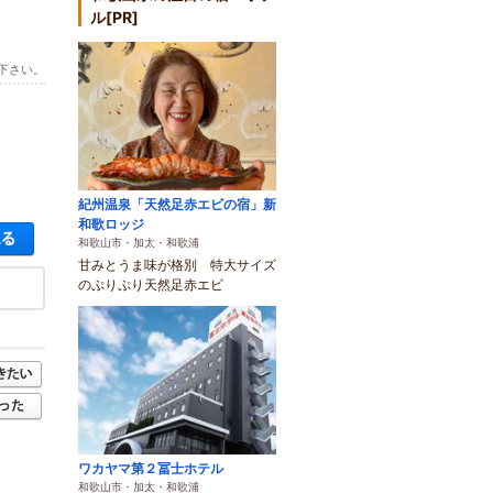
ル[PR]
下さい。
紀州温泉「天然足赤エビの宿」新
和歌ロッジ
空き状況・料金を見る
和歌山市・加太・和歌浦
甘みとうま味が格別 特大サイズ
のぷりぷり天然足赤エビ
ワカヤマ第２冨士ホテル
和歌山市・加太・和歌浦