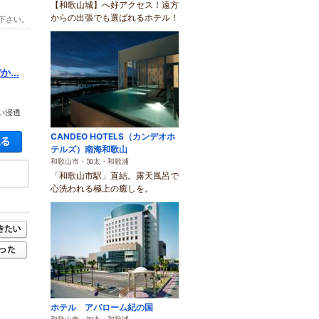
【和歌山城】へ好アクセス！遠方
からの出張でも選ばれるホテル！
下さい。
...
い浸透
CANDEO HOTELS（カンデオホ
空き状況・料金を見る
テルズ）南海和歌山
和歌山市・加太・和歌浦
「和歌山市駅」直結。露天風呂で
心洗われる極上の癒しを。
ホテル アバローム紀の国