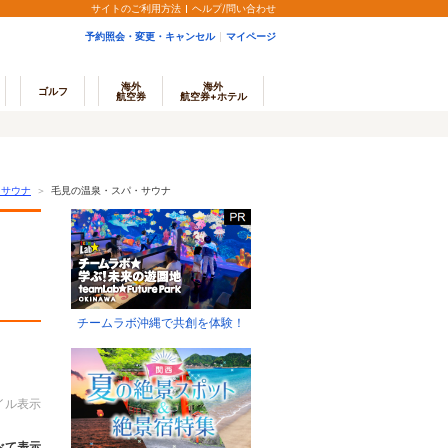
サイトのご利用方法
ヘルプ/問い合わせ
予約照会・変更・キャンセル
マイページ
海外
海外
ゴルフ
航空券
航空券+ホテル
・サウナ
＞
毛見の温泉・スパ・サウナ
チームラボ沖縄で共創を体験！
イル表示
べて表示