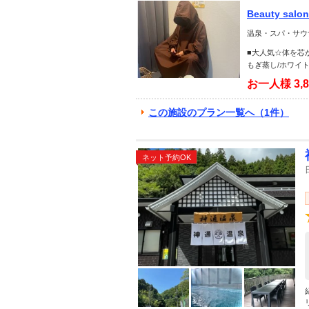
Beauty sa
温泉・スパ・サウ
■大人気☆体を芯
もぎ蒸し/ホワイト
お一人様
3,
この施設のプラン一覧へ（1件）
ネット予約OK