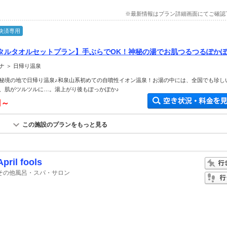
※最新情報はプラン詳細画面にてご確認
決済専用
タルタオルセットプラン】手ぶらでOK！神秘の湯でお肌つるつるぽかぽか
ナ ＞ 日帰り温泉
秘境の地で日帰り温泉♪和泉山系初めての自噴性イオン温泉！お湯の中には、全国でも珍し
、肌がツルツルに…。湯上がり後もぽっかぽか♪
円～
この施設のプランをもっと見る
April fools
その他風呂・スパ・サロン