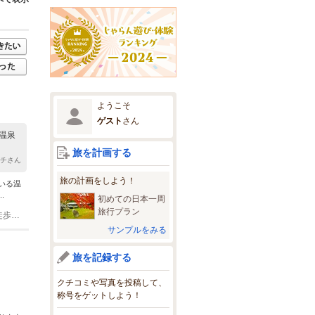
ようこそ
ゲスト
さん
温泉
旅を計画する
ッチさん
旅の計画をしよう！
いる温
.
初めての日本一周
旅行プラン
(1)JRきのくに線海南駅より和歌山バス和歌山マリーナシティ行15分、終点より徒歩すぐ
サンプルをみる
旅を記録する
クチコミや写真を投稿して、
称号をゲットしよう！