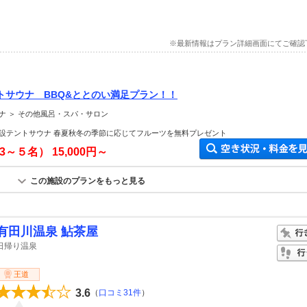
※最新情報はプラン詳細画面にてご確認
トサウナ BBQ&ととのい満足プラン！！
ナ ＞ その他風呂・スパ・サロン
設テントサウナ 春夏秋冬の季節に応じてフルーツを無料プレゼント
（3～５名）
15,000円～
この施設のプランをもっと見る
有田川温泉 鮎茶屋
日帰り温泉
王道
3.6
（
口コミ31件
）