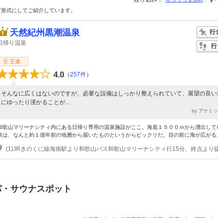
グ形式にしてご紹介しています。
天然紀州黒潮温泉
日帰り温泉
王道
4.0
（
257件
）
そんなに広くはないのですが、必要な設備はしっかり整えられていて、展望の良い
にゆったり浸かることが...
by アケミ
和歌山マリーナシティ内にある日帰り専用の温泉施設がここ。海底１５００ｍから湧出して
泉は、なんと約１億年前の地層から届いたものというからビックリだ。目の前に海が広がる..
パ・サウナスポット