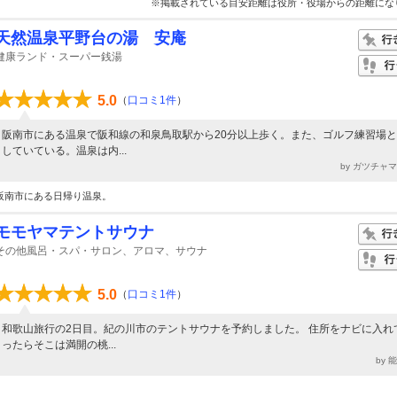
※掲載されている目安距離は役所・役場からの距離にな
天然温泉平野台の湯 安庵
健康ランド・スーパー銭湯
5.0
（
口コミ1件
）
阪南市にある温泉で阪和線の和泉鳥取駅から20分以上歩く。また、ゴルフ練習場
していている。温泉は内...
by ガツチャ
阪南市にある日帰り温泉。
モモヤマテントサウナ
その他風呂・スパ・サロン、アロマ、サウナ
5.0
（
口コミ1件
）
和歌山旅行の2日目。紀の川市のテントサウナを予約しました。 住所をナビに入れ
ったらそこは満開の桃...
by 