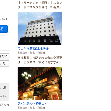
【マリーナシティ満喫！】スタン
ダードパス＆夕朝食付「和会席」
ャル/よ
空き状況・料金を見る
ワカヤマ第1冨士ホテル
和歌山市・加太・和歌浦
南海和歌山市駅徒歩３分の交通至
便！ビジネス・観光におすすめ♪
。 湯
ovaさん
アパホテル〈和歌山〉
のアルカ
和歌山市・加太・和歌浦