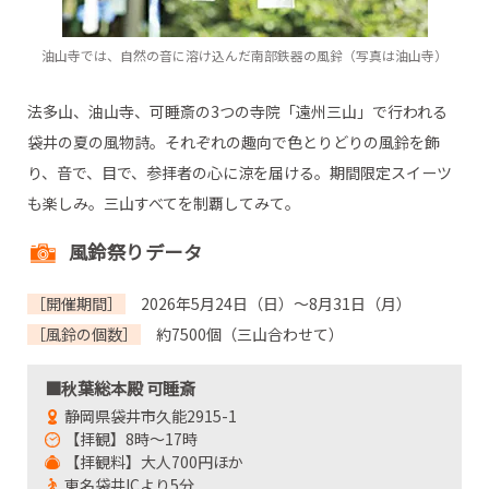
油山寺では、自然の音に溶け込んだ南部鉄器の風鈴（写真は油山寺）
法多山、油山寺、可睡斎の3つの寺院「遠州三山」で行われる
袋井の夏の風物詩。それぞれの趣向で色とりどりの風鈴を飾
り、音で、目で、参拝者の心に涼を届ける。期間限定スイーツ
も楽しみ。三山すべてを制覇してみて。
風鈴祭りデータ
［開催期間］
2026年5月24日（日）～8月31日（月）
［風鈴の個数］
約7500個（三山合わせて）
■秋葉総本殿 可睡斎
静岡県袋井市久能2915-1
【拝観】8時～17時
【拝観料】大人700円ほか
東名袋井ICより5分