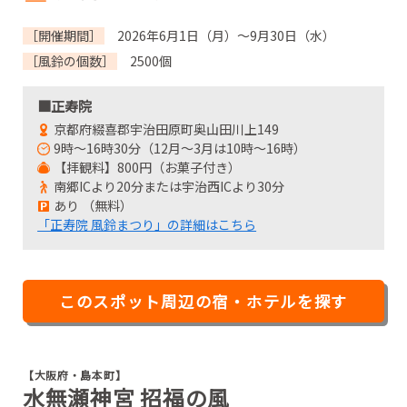
［開催期間］
2026年6月1日（月）～9月30日（水）
［風鈴の個数］
2500個
■正寿院
京都府綴喜郡宇治田原町奥山田川上149
9時～16時30分（12月～3月は10時～16時）
【拝観料】800円（お菓子付き）
南郷ICより20分または宇治西ICより30分
あり （無料）
「正寿院 風鈴まつり」の詳細はこちら
このスポット周辺の宿・ホテルを探す
【大阪府・島本町】
水無瀬神宮 招福の風