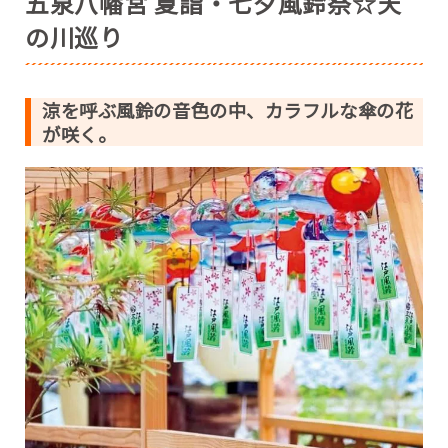
五泉八幡宮 夏詣・七夕風鈴祭☆天
の川巡り
涼を呼ぶ風鈴の音色の中、カラフルな傘の花
が咲く。