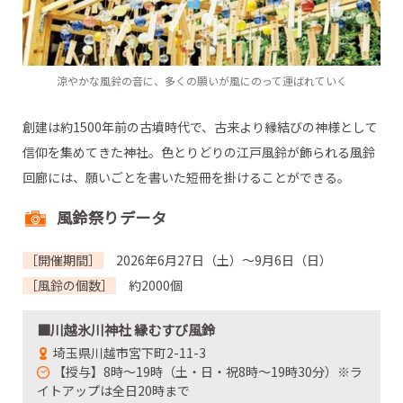
涼やかな風鈴の音に、多くの願いが風にのって運ばれていく
創建は約1500年前の古墳時代で、古来より縁結びの神様として
信仰を集めてきた神社。色とりどりの江戸風鈴が飾られる風鈴
回廊には、願いごとを書いた短冊を掛けることができる。
風鈴祭りデータ
［開催期間］
2026年6月27日（土）～9月6日（日）
［風鈴の個数］
約2000個
■川越氷川神社 縁むすび風鈴
埼玉県川越市宮下町2-11-3
【授与】8時～19時（土・日・祝8時～19時30分）※ラ
イトアップは全日20時まで