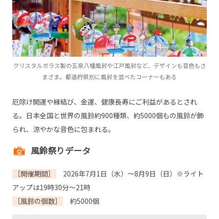
クリスタルガラス製の五泉八幡風鈴や江戸風鈴など、デザインも音色もさ
まざま。都道府県別に風鈴を並べたコーナーもある
厄除け開運や縁結び、金運、健康長寿にご利益があるとされ
る。日本全国と世界の風鈴約900種類、約5000個もの風鈴が飾
られ、涼やかな音色に包まれる。
風鈴祭りデータ
［開催期間］
2026年7月1日（水）～8月9日（日）※ライト
アップは19時30分～21時
［風鈴の個数］
約5000個