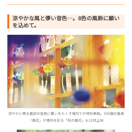
琴崎八幡宮 風鈴まつり【山口県・宇部市】
如意輪寺 風鈴まつり【福岡県・小郡市】
涼やかな風と儚い音色…。8色の風鈴に願い
山王寺【福岡県・篠栗町】
を込めて。
祐徳稲荷神社【佐賀県・鹿島市】
高塚愛宕地蔵尊 風鈴まつり【大分県・日田市】
涼やかに鳴る風鈴の音色に願いをたくす境内での特別奉納。500個の風車
「風花」が境内を彩る「秋の風花」も10月上旬