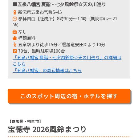
■五泉八幡宮 夏詣・七夕風鈴祭☆天の川巡り
新潟県五泉市宮町5-45
参拝自由【社務所】8時30分～17時（期間中は～21
時）
なし
拝観無料
五泉駅より徒歩15分／磐越道安田ICより10分
70台、臨時駐車場100台
「五泉八幡宮 夏詣・七夕風鈴祭☆天の川巡り」の詳細は
こちら
「五泉八幡宮」の周辺情報はこちら
このスポット周辺の宿・ホテルを探す
【群馬県・桐生市】
宝徳寺 2026風鈴まつり