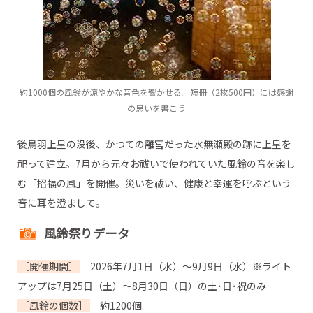
約1000個の風鈴が涼やかな音色を響かせる。短冊（2枚500円）には感謝
の思いを書こう
後鳥羽上皇の没後、かつての離宮だった水無瀬殿の跡に上皇を
祀って建立。7月から元々お祓いで使われていた風鈴の音を楽し
む「招福の風」を開催。災いを祓い、健康と幸運を呼ぶという
音に耳を澄まして。
風鈴祭りデータ
［開催期間］
2026年7月1日（水）～9月9日（水）※ライト
アップは7月25日（土）～8月30日（日）の土･日･祝のみ
［風鈴の個数］
約1200個