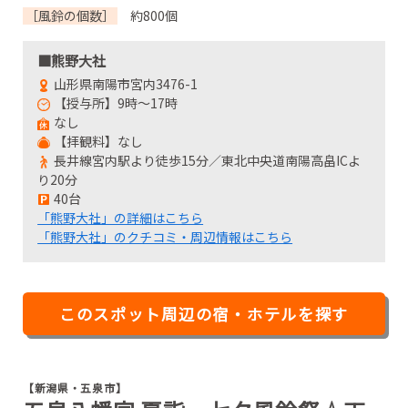
［風鈴の個数］
約800個
■熊野大社
山形県南陽市宮内3476-1
【授与所】9時～17時
なし
【拝観料】なし
長井線宮内駅より徒歩15分／東北中央道南陽高畠ICよ
り20分
40台
「熊野大社」の詳細はこちら
「熊野大社」のクチコミ・周辺情報はこちら
このスポット周辺の宿・ホテルを探す
【新潟県・五泉市】