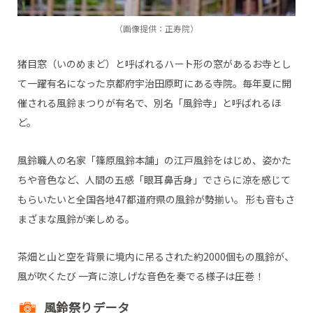
（画像提供：正寿院）
猪目窓（いのめまど）と呼ばれるハート形の窓があるお寺とし
て一躍有名になった京都府宇治田原町にある寺院。毎年夏に開
催される風鈴まつりが有名で、別名「風鈴寺」と呼ばれるほ
ど。
風鈴職人の名家「篠原風鈴本舗」の江戸風鈴をはじめ、姿かた
ちや音色など、人間の五感「眼耳鼻舌身」でさらに涼を感じて
もらいたいと全国各地47都道府県の風鈴が勢揃い。 形も音もさ
まざまな風鈴が楽しめる。
茶畑と山と空を背景に境内に吊るされた約2000個もの風鈴が、
風が吹くたび 一斉に涼しげな音色を奏でる様子は圧巻！
風鈴祭りデータ