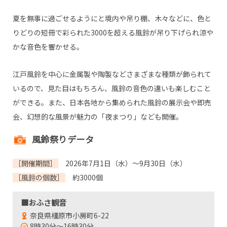
夏を無事に過ごせるようにと境内や吊り棚、木々などに、色と
りどりの短冊で彩られた3000を超える風鈴が吊り下げられ涼や
かな音色を響かせる。
江戸風鈴を中心に金属製や陶製などさまざまな種類が飾られて
いるので、見た目はもちろん、風鈴の音色の違いも楽しむこと
ができる。また、日本各地から集められた風鈴の展示会や即売
会、幻想的な風景が魅力の「夜まつり」なども開催。
風鈴祭りデータ
［開催期間］
2026年7月1日（水）～9月30日（水）
［風鈴の個数］
約3000個
■おふさ観音
奈良県橿原市小房町6-22
8時30分～16時30分