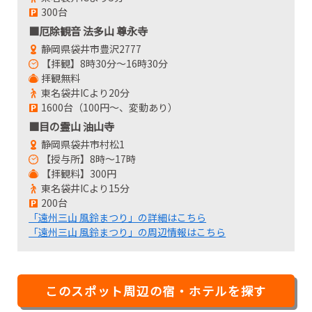
300台
■厄除観音 法多山 尊永寺
静岡県袋井市豊沢2777
【拝観】8時30分～16時30分
拝観無料
東名袋井ICより20分
1600台（100円～、変動あり）
■目の霊山 油山寺
静岡県袋井市村松1
【授与所】8時～17時
【拝観料】300円
東名袋井ICより15分
200台
「遠州三山 風鈴まつり」の詳細はこちら
「遠州三山 風鈴まつり」の周辺情報はこちら
このスポット周辺の宿・ホテルを探す