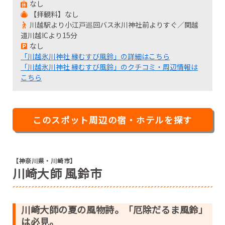
なし
【拝観料】なし
川越駅より小江戸巡回バス氷川神社前よりすぐ／関越
道川越ICより15分
なし
「川越氷川神社 縁むすび風鈴」の詳細はこちら
「川越氷川神社 縁むすび風鈴」のクチコミ・周辺情報は
こちら
このスポット周辺の宿・ホテルを探す
【神奈川県・川崎市】
川崎大師 風鈴市
川崎大師の夏の風物詩。「厄除だるま風鈴」
は必見。