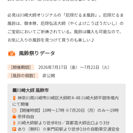
必見は川崎大師オリジナルの「厄除だるま風鈴」。厄除だるま
風鈴は、御本尊、厄除弘法大師（やくよけこうぼうだいし）の
ご宝前においてご祈祷されている。風鈴は購入も可能なので、
お気に入りの風鈴を見つけて買うのも楽しい♪
風鈴祭りデータ
［開催期間］
2026年7月17日（金）～7月21日（火）
［風鈴の個数］
非公開
■川崎大師 風鈴市
神奈川県川崎市川崎区大師町4-48 川崎大師平間寺境内
にて開催
【開催時間】10時～17時 ※7月20日（月）のみ～19時
参拝自由
川崎大師駅より徒歩8分／首都高大師出口より3分
あり（無料）※東門前駅より徒歩1分の自動車交通安全