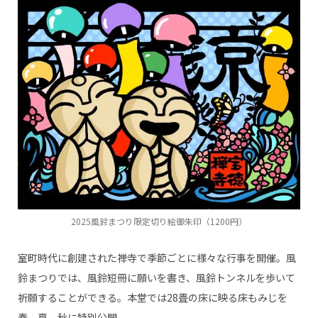
2025風鈴まつり限定切り絵御朱印（1200円）
室町時代に創建された禅寺で季節ごとに様々な行事を開催。風
鈴まつりでは、風鈴短冊に願いを書き、風鈴トンネルを歩いて
祈願することができる。本堂では28畳の床に映る床もみじを
春、夏、秋に特別公開。