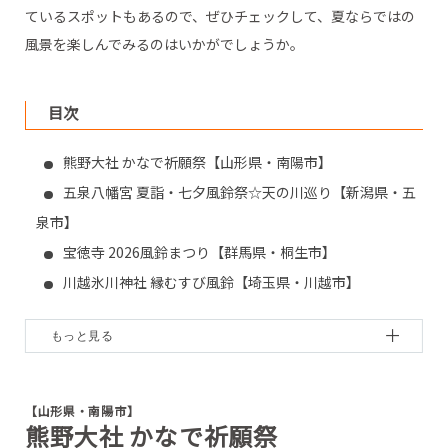
ているスポットもあるので、ぜひチェックして、夏ならではの
風景を楽しんでみるのはいかがでしょうか。
目次
熊野大社 かなで祈願祭【山形県・南陽市】
五泉八幡宮 夏詣・七夕風鈴祭☆天の川巡り【新潟県・五
泉市】
宝徳寺 2026風鈴まつり【群馬県・桐生市】
川越氷川神社 縁むすび風鈴【埼玉県・川越市】
川崎大師 風鈴市【神奈川県・川崎市】
遠州三山 風鈴まつり【静岡県・袋井市】
正寿院 風鈴まつり【京都府・宇治田原町】
水無瀬神宮 招福の風【大阪府・島本町】
【山形県・南陽市】
熊野大社 かなで祈願祭
おふさ観音 風鈴まつり【奈良県・橿原市】