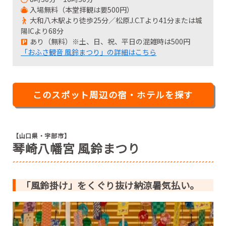
入場無料（本堂拝観は要500円）
大和八木駅より徒歩25分／松原J.C.Tより41分または城
陽ICより68分
あり（無料）※土、日、祝、平日の混雑時は500円
「おふさ観音 風鈴まつり」の詳細はこちら
このスポット周辺の宿・ホテルを探す
【山口県・宇部市】
琴崎八幡宮 風鈴まつり
「風鈴掛け」をくぐり抜け納涼暑気払い。