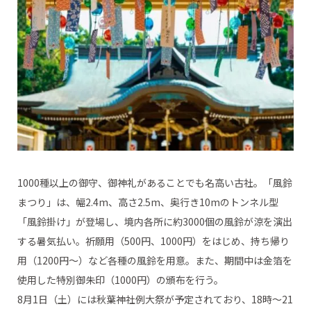
1000種以上の御守、御神礼があることでも名高い古社。「風鈴
まつり」は、幅2.4m、高さ2.5m、奥行き10mのトンネル型
「風鈴掛け」が登場し、境内各所に約3000個の風鈴が涼を演出
する暑気払い。祈願用（500円、1000円）をはじめ、持ち帰り
用（1200円～）など各種の風鈴を用意。また、期間中は金箔を
使用した特別御朱印（1000円）の頒布を行う。
8月1日（土）には秋葉神社例大祭が予定されており、18時〜21