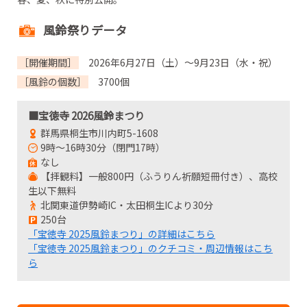
風鈴祭りデータ
［開催期間］
2026年6月27日（土）～9月23日（水・祝）
［風鈴の個数］
3700個
■宝徳寺 2026風鈴まつり
群馬県桐生市川内町5-1608
9時～16時30分（閉門17時）
なし
【拝観料】一般800円（ふうりん祈願短冊付き）、高校
生以下無料
北関東道伊勢崎IC・太田桐生ICより30分
250台
「宝徳寺 2025風鈴まつり」の詳細はこちら
「宝徳寺 2025風鈴まつり」のクチコミ・周辺情報はこち
ら